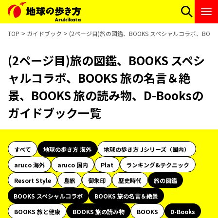
TOP
ガイドブック
(2ページ目)旅の図鑑、BOOKS スペシャルコラボ、BOO
(2ページ目)旅の図鑑、BOOKS スペシ
ャルコラボ、BOOKS 旅の名言＆絶
景、BOOKS 旅の読み物、D-Booksの
ガイドブック一覧
すべて
地球の歩き方 海外
地球の歩き方 Jシリーズ（国内）
aruco 海外
aruco 国内
Plat
ランキング&テクニック
Resort Style
島旅
御朱印
歴史時代
旅の図鑑
BOOKS スペシャルコラボ
BOOKS 旅の名言＆絶景
BOOKS 旅と健康
BOOKS 旅の読み物
BOOKS
D-Books