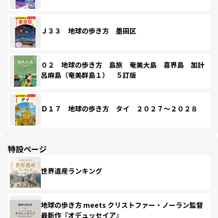
Ｊ３３ 地球の歩き方 墨田区
０２ 地球の歩き方 島旅 奄美大島 喜界島 加計
呂麻島（奄美群島１） ５訂版
Ｄ１７ 地球の歩き方 タイ ２０２７～２０２８
特設ページ
世界遺産ランキング
地球の歩き方 meets クリストファー・ノーラン監督
最新作『オデュッセイア』