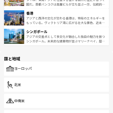
覧
を参照してほしい。
醸し出している。また、バラエティの豊かさとおいしさで
国だ。首都バンコクは高層ビルが立ち並ぶ一方、伝統的な
世界中の食通を魅了してやまないベトナム料理も魅力のひ
寺院や市場がいたるところに点在し、古きよき文化と現代
香港
とつ。フォーやバインミー、ベトナムコーヒーなどは、ぜ
の活気が交差している。北部ではチェンマイなどの山岳地
ひ現地で味わいたい。どの地域を訪れてもあたたかい人々
帯で自然と触れ合い、南部ではプーケットやクラビの美し
アジアと西洋の文化が交わる香港は、特有のエネルギーを
が旅行者を迎えてくれるので、きっと忘れられない旅にな
いビーチでリゾート気分を楽しむことができる。タイ料理
もっている。ヴィクトリア湾に広がる壮大な景色、近未来
るはずだ。 なお、新着のベトナム情報は
コンテンツ一覧
を
は世界的に有名で、屋台から高級レストランまで味覚を刺
的なアートスポット、そして歴史と現代が融合した町並
参照してほしい。
シンガポール
激する。気候は一年中温暖で、どの季節にも異なる楽しみ
み、どこを訪れても感動するはず。観光スポットが密集し
が待っている。親しみやすいタイの人々、仏教を中心とし
ており、効率よく見どころを回れるのも魅力。息をのむよ
アジアの交差点として多文化が融合した独自の魅力を放つ
た文化、そして多様な観光資源が、訪れる旅人を魅了し続
うな絶景から文化的な体験まで、香港を存分に楽しみ尽く
シンガポール。未来的な建築物が並ぶマリーナベイ、歴史
ける。 なお、新着のタイ情報は
コンテンツ一覧
を参照して
そう。 なお、新着の香港情報は
コンテンツ一覧
を参照して
と伝統を感じられるエスニックタウン、多数の緑豊かな公
ほしい。
ほしい。
園や自然保護区など、自然が調和した近代的な景観と文化
の多様性あふれるカラフルな町は、どこを歩いても新しい
国と地域
発見がある。さらに、治安のよさや充実した公共交通機関
も、旅行者にとっては魅力的なポイント。グルメも豊富
で、ホーカーズは地元の風情を楽しめる外せないスポット
ヨーロッパ
だ。訪れる人を飽きさせないシンガポールで、多様な魅力
を体感しよう。 なお、新着のシンガポール情報は
コンテン
ツ一覧
を参照してほしい。
北米
中南米