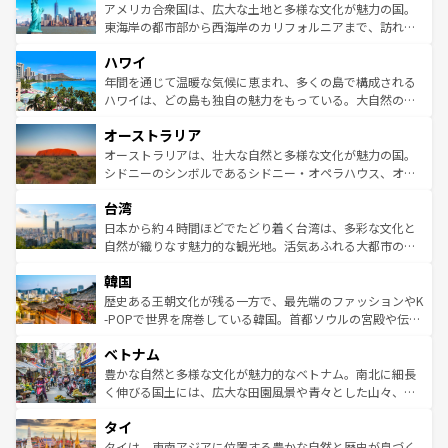
博物館もあり、アルプス観光だけでなく町歩きも満喫する
アメリカ合衆国は、広大な土地と多様な文化が魅力の国。
ことができる。国民の所得が高いため物価も高いが、旅行
東海岸の都市部から西海岸のカリフォルニアまで、訪れる
者向けの交通パス提供のサービスもあり、うまく活用すれ
場所ごとに異なる風景と体験が待っている。ニューヨーク
ハワイ
ば市内交通費無料で観光を楽しむこともできる。 なお、新
のような巨大都市は、観光、ショッピング、エンターテイ
着のスイス情報は
コンテンツ一覧
を参照してほしい。
ンメントが詰まった刺激的なスポットだ。一方、アメリカ
年間を通じて温暖な気候に恵まれ、多くの島で構成される
西部には大自然が広がり、グランドキャニオンやイエロー
ハワイは、どの島も独自の魅力をもっている。大自然の神
ストーン国立公園といった絶景が堪能できる。さらに、南
秘を感じたいなら、火山が生み出した壮大な景観を誇るハ
オーストラリア
部のニューオーリンズでは、音楽と美食が融合した独特の
ワイ島は見逃せない。また、定番の観光地といえばオアフ
文化が魅力。旅行者はアメリカの各地域で異なる魅力を楽
島だが、静かな自然を求めるならマウイ島やカウアイ島が
オーストラリアは、壮大な自然と多様な文化が魅力の国。
しみながら、その多様性と豊かな歴史を感じることができ
おすすめ。エメラルドグリーンに輝く海をはじめ、豊かな
シドニーのシンボルであるシドニー・オペラハウス、オー
るだろう。車でのロードトリップや列車の旅も、アメリカ
文化や歴史が息づいている。「アロハスピリット」と呼ば
ストラリア東海岸北部に広がる大サンゴ礁地帯グレートバ
ならではの贅沢な旅のスタイルだ。 なお、新着のアメリカ
台湾
れるおもてなしの心で訪れる人々を迎えてくれるハワイの
リアリーフや大陸中央部にそびえるウルル（エアーズロッ
情報は
コンテンツ一覧
を参照してほしい。
人々、おいしいローカルフードやハワイアンミュージッ
ク）、タスマニアの美しい原生林やケアンズの熱帯雨林な
日本から約４時間ほどでたどり着く台湾は、多彩な文化と
ク、伝統的なフラダンスなど、すべてがハワイの魅力を彩
ど、見どころがたくさん。また、カフェやワイン、オージ
自然が織りなす魅力的な観光地。活気あふれる大都市の台
っている。訪れるたびに新しい発見と感動が待っているハ
ービーフなどの食文化も豊かで、美味しいものであふれて
北やノスタルジックな町並みが人気な九份（ジォウフェ
ワイを、存分に味わってほしい。 なお、新着のハワイ情報
韓国
いる。アクティビティも充実しており、サーフィンやダイ
ン）、静ひつな山岳地帯である台湾東部など、都市の喧騒
は
コンテンツ一覧
を参照してほしい。
ビング、ハイキングなど、アウトドア好きにはたまらな
と山間の静けさが共存しており、訪れる人に新しい発見と
歴史ある王朝文化が残る一方で、最先端のファッションやK
い。オーストラリアの多彩な魅力を存分に味わいつくそ
驚きをもたらしてくれる。また、奥深い台湾の食文化も魅
-POPで世界を席巻している韓国。首都ソウルの宮殿や伝統
う。 なお、新着のオーストラリア情報は
コンテンツ一覧
を
力で、夜市などの屋台グルメから高級料理、ヘルシーで美
家屋が並ぶエリアでは韓国の歴史と文化に浸ることがで
参照してほしい。
ベトナム
容にもいいと評判のスイーツなど、バラエティ豊かな料理
き、地方に足を延ばせば四季折々の自然美を楽しむことが
が味わえる。 なお、新着の台湾情報は
コンテンツ一覧
を参
できる。そして、キムチや焼肉、絶品のストリートフード
豊かな自然と多様な文化が魅力的なベトナム。南北に細長
照してほしい。
まで、さまざまな韓国料理が待っている。夜には、韓国な
く伸びる国土には、広大な田園風景や青々とした山々、世
らではのナイトライフも堪能できる。あたたかいホスピタ
界遺産に登録された壮大な自然景観が点在し、都市部では
タイ
リティに包まれながら、韓国の多彩な魅力を心ゆくまで味
急速な発展と共に伝統が息づく。ハノイの古い町並みやホ
わってみてほしい。 なお、新着の韓国情報は
コンテンツ一
ーチミン市のフランス統治時代の建物も、独特の雰囲気を
タイは、東南アジアに位置する豊かな自然と歴史が息づく