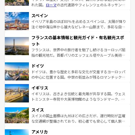
れた国。
ローマ
の古代遺跡やフィレンツェのルネッサンス
美術、ヴェネツィアの運河など、歴史あるスポットはもち
スペイン
ろん、トスカーナの美しい田園風景やアマルフィ海岸の絶
景など、自然景観も見逃せない。観光の合間には、本場の
イベリア半島のほぼ80％を占めるスペインは、太陽が降り
ピザやパスタなど、絶品のイタリア料理を堪能することも
注ぐ地中海沿岸から雄大なピレネー山脈まで、多彩な自然
できる。朝目覚めてから夜眠るまで、すべての瞬間を楽し
と文化が詰まったヨーロッパ屈指の旅行先だ。多様な地域
フランスの基本情報と観光ガイド・有名観光スポ
ませてくれるイタリアで、忘れられない旅をしてみよう！
文化が根付くこの国では、情熱的なフラメンコ、熱気あふ
なお、新着のイタリア情報は
コンテンツ一覧
を参照してほ
れる闘牛、そして美味しいタパスが生活の一部となってい
ット
しい。
る。首都マドリードの洗練された雰囲気や、バルセロナの
フランスは、世界中の旅行者を魅了し続けるヨーロッパ屈
アートに溢れた街角から、地方では古代ローマ遺跡や中世
指の観光地だ。首都パリのエッフェル塔やルーブル美術館
の城塞都市、穏やかなビーチリゾートまで多彩な表情を見
といった象徴的なスポットから、田舎町の古風な美しさま
せる。地方によって風土や気候が異なるスペインはその個
ドイツ
で、幅広い魅力が詰まっている。華麗な宮殿、歴史的な大
性で訪れる人を魅了する。 なお、新着のスペイン情報は
コ
聖堂、美しいビーチ、そして豊かな自然が、訪れる者を心
ドイツは、豊かな歴史と多彩な文化が交差するヨーロッパ
ンテンツ一覧
を参照してほしい。
から魅了する。また、フランスは美食の国としても知ら
の中心に位置する国。中世の街並みが残るロマンチック街
れ、フランス料理はユネスコ無形文化遺産にも登録されて
道から、未来を先取りするようなモダンな都市まで多様な
イギリス
いる。シャンパンの発祥地であるランス、プロヴァンスの
顔を持つこの国は、どこを歩いても飽きることがない。ベ
香り高いラベンダー畑など、多彩な楽しみ方が可能だ。さ
ルリンの文化的活気、バイエルン州のアルプスの絶景、そ
イギリスは、古きよき伝統と最先端が共存する国。ウェス
らに、パリ以外の地域にも魅力が溢れており、どの街角に
してライン川沿いのワイン畑といった風景は必見。ビール
トミンスター寺院や大英博物館のようなランドマーク、歴
も豊かな歴史と文化が息づいている。パリ以外の個性あふ
とソーセージを味わいながら地元の人と過ごす楽しい時間
史ある大学都市、美しい丘陵地帯や牧歌的な風景など、エ
れる地方に足を運ぶとそれぞれで全く異なる文化を体験で
スイス
は、お酒好きな人にはぜひ体験してほしい。 なお、新着の
リアごとに異なる魅力がある。また、優雅なアフタヌーン
きるだろう。 なお、新着のフランス情報は
コンテンツ一覧
ドイツ情報は
コンテンツ一覧
を参照してほしい。
ティー、ビール好きにはたまらない英国パブ、サッカー観
スイスの国土面積は九州ほどの広さだが、運行時刻が正確
を参照してほしい。
戦など、本場だからこそできる体験も豊富。イギリスを旅
な交通網が整備されており、初心者でも安心して個人旅行
して楽しみつくそう。 なお、新着のイギリス情報は
コンテ
を楽しめる。日本同様に時刻表どおりの旅が可能だ。中世
アメリカ
ンツ一覧
を参照してほしい。
の建物がそのまま残る町や、スイスならではのユニークな