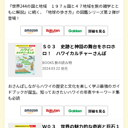
『世界244の国と地域 １９７ヵ国と４７地域を旅の雑学とと
もに解説』に続く、「地球の歩き方」の図鑑シリーズ第２弾が
登場！
詳細を見る
Ｓ０３ 史跡と神話の舞台をホロホ
ロ！ ハワイカルチャーさんぽ
BOOKS 旅の読み物
2024.03.22 発売
おさんぽしながらハワイの歴史と文化を楽しく学ぶ最強のガイ
ドブックが誕生。知っておきたいハワイの年表やキーワード集
も必読
詳細を見る
Ｗ０３ 世界の魅力的な奇岩と巨石１