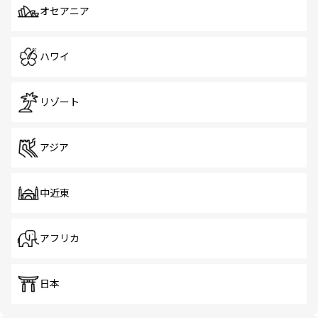
オセアニア
ハワイ
リゾート
アジア
中近東
アフリカ
日本