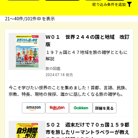
絞り込み条件を追加
21〜40件/101件中 を表示
Ｗ０１ 世界２４４の国と地域 改訂
版
１９７ヵ国と４７地域を旅の雑学とともに
解説
旅の図鑑
2024.07.18 発売
今こそ学びたい世界のことを集めました！首都、言語、民族、
宗教、特長、現地の挨拶、誰かに話したくなる旅の雑学も。
詳細を見る
Ｓ０２ 週末だけで７０ヵ国１５９都
市を旅したリーマントラベラーが教え