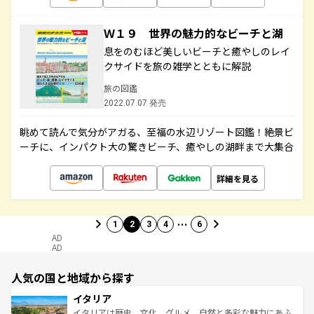
Ｗ１９ 世界の魅力的なビーチと湖
息をのむほど美しいビーチと癒やしのレイ
クサイドを旅の雑学とともに解説
旅の図鑑
2022.07.07 発売
眺めて読んで気分がアガる、至福の水辺リゾート図鑑！絶景ビ
ーチに、インパクト大の驚きビーチ、癒やしの湖畔まで大集合
詳細を見る
…
1
2
3
4
6
AD
AD
人気の国と地域から探す
イタリア
イタリアは歴史、文化、グルメ、自然と多彩な魅力にあふ