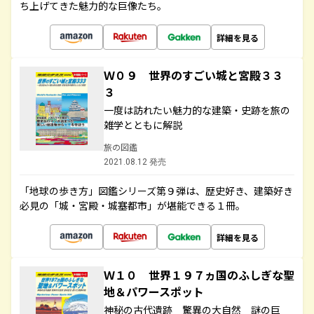
ち上げてきた魅力的な巨像たち。
詳細を見る
Ｗ０９ 世界のすごい城と宮殿３３
３
一度は訪れたい魅力的な建築・史跡を旅の
雑学とともに解説
旅の図鑑
2021.08.12 発売
「地球の歩き方」図鑑シリーズ第９弾は、歴史好き、建築好き
必見の「城・宮殿・城塞都市」が堪能できる１冊。
詳細を見る
Ｗ１０ 世界１９７ヵ国のふしぎな聖
地＆パワースポット
神秘の古代遺跡 驚異の大自然 謎の巨