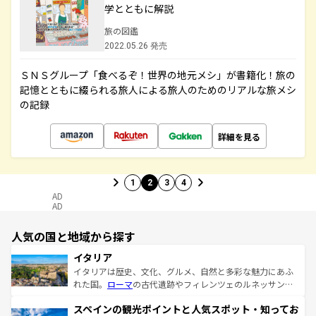
学とともに解説
旅の図鑑
2022.05.26 発売
ＳＮＳグループ「食べるぞ！世界の地元メシ」が書籍化！旅の
記憶とともに綴られる旅人による旅人のためのリアルな旅メシ
の記録
詳細を見る
1
2
3
4
AD
AD
人気の国と地域から探す
イタリア
イタリアは歴史、文化、グルメ、自然と多彩な魅力にあふ
れた国。
ローマ
の古代遺跡やフィレンツェのルネッサンス
美術、ヴェネツィアの運河など、歴史あるスポットはもち
スペインの観光ポイントと人気スポット・知ってお
ろん、トスカーナの美しい田園風景やアマルフィ海岸の絶