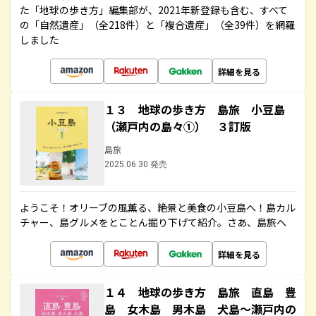
た「地球の歩き方」編集部が、2021年新登録も含む、すべて
の「自然遺産」（全218件）と「複合遺産」（全39件）を網羅
しました
詳細を見る
１３ 地球の歩き方 島旅 小豆島
（瀬戸内の島々①） ３訂版
島旅
2025.06.30 発売
ようこそ！オリーブの風薫る、絶景と美食の小豆島へ！島カル
チャー、島グルメをとことん掘り下げて紹介。さあ、島旅へ
詳細を見る
１４ 地球の歩き方 島旅 直島 豊
島 女木島 男木島 犬島～瀬戸内の