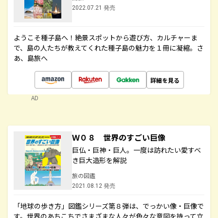
2022.07.21 発売
ようこそ種子島へ！絶景スポットから遊び方、カルチャーま
で、島の人たちが教えてくれた種子島の魅力を１冊に凝縮。さ
あ、島旅へ
詳細を見る
AD
Ｗ０８ 世界のすごい巨像
巨仏・巨神・巨人。一度は訪れたい愛すべ
き巨大造形を解説
旅の図鑑
2021.08.12 発売
「地球の歩き方」図鑑シリーズ第８弾は、でっかい像・巨像で
す。世界のあちこちでさまざまな人々が色々な意図を持って立