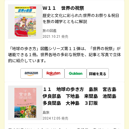
Ｗ１１ 世界の祝祭
歴史と文化に彩られた世界のお祭り＆祝日
を旅の雑学とともに解説
旅の図鑑
2021.10.21 発売
「地球の歩き方」図鑑シリーズ第１１弾は、「世界の祝祭」が
堪能できる１冊。世界各地の多彩な祝祭を、記事と写真で立体
的に紹介しています。
詳細を見る
１１ 地球の歩き方 島旅 宮古島
伊良部島 下地島 来間島 池間島
多良間島 大神島 ３訂版
島旅
2024.12.05 発売