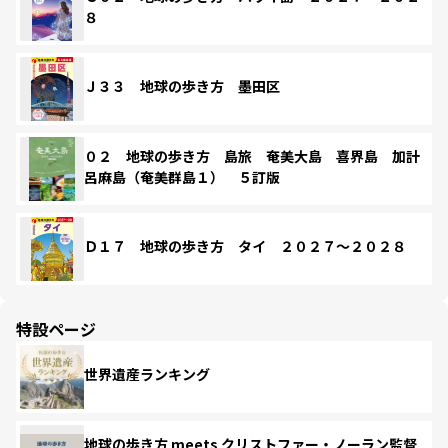
８
Ｊ３３ 地球の歩き方 墨田区
０２ 地球の歩き方 島旅 奄美大島 喜界島 加計
呂麻島（奄美群島１） ５訂版
Ｄ１７ 地球の歩き方 タイ ２０２７～２０２８
特設ページ
世界遺産ランキング
地球の歩き方 meets クリストファー・ノーラン監督