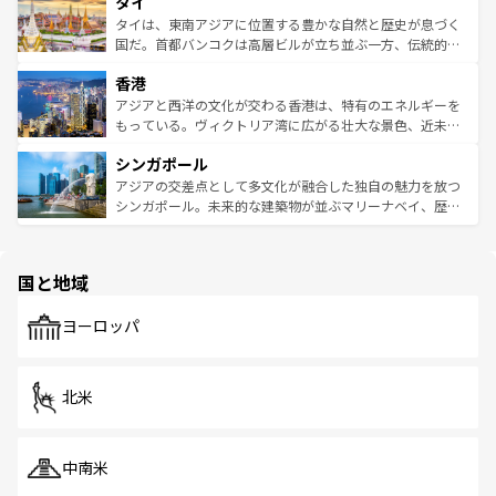
タイ
リティに包まれながら、韓国の多彩な魅力を心ゆくまで味
急速な発展と共に伝統が息づく。ハノイの古い町並みやホ
わってみてほしい。 なお、新着の韓国情報は
コンテンツ一
ーチミン市のフランス統治時代の建物も、独特の雰囲気を
タイは、東南アジアに位置する豊かな自然と歴史が息づく
覧
を参照してほしい。
醸し出している。また、バラエティの豊かさとおいしさで
国だ。首都バンコクは高層ビルが立ち並ぶ一方、伝統的な
世界中の食通を魅了してやまないベトナム料理も魅力のひ
寺院や市場がいたるところに点在し、古きよき文化と現代
香港
とつ。フォーやバインミー、ベトナムコーヒーなどは、ぜ
の活気が交差している。北部ではチェンマイなどの山岳地
ひ現地で味わいたい。どの地域を訪れてもあたたかい人々
帯で自然と触れ合い、南部ではプーケットやクラビの美し
アジアと西洋の文化が交わる香港は、特有のエネルギーを
が旅行者を迎えてくれるので、きっと忘れられない旅にな
いビーチでリゾート気分を楽しむことができる。タイ料理
もっている。ヴィクトリア湾に広がる壮大な景色、近未来
るはずだ。 なお、新着のベトナム情報は
コンテンツ一覧
を
は世界的に有名で、屋台から高級レストランまで味覚を刺
的なアートスポット、そして歴史と現代が融合した町並
参照してほしい。
シンガポール
激する。気候は一年中温暖で、どの季節にも異なる楽しみ
み、どこを訪れても感動するはず。観光スポットが密集し
が待っている。親しみやすいタイの人々、仏教を中心とし
ており、効率よく見どころを回れるのも魅力。息をのむよ
アジアの交差点として多文化が融合した独自の魅力を放つ
た文化、そして多様な観光資源が、訪れる旅人を魅了し続
うな絶景から文化的な体験まで、香港を存分に楽しみ尽く
シンガポール。未来的な建築物が並ぶマリーナベイ、歴史
ける。 なお、新着のタイ情報は
コンテンツ一覧
を参照して
そう。 なお、新着の香港情報は
コンテンツ一覧
を参照して
と伝統を感じられるエスニックタウン、多数の緑豊かな公
ほしい。
ほしい。
園や自然保護区など、自然が調和した近代的な景観と文化
の多様性あふれるカラフルな町は、どこを歩いても新しい
国と地域
発見がある。さらに、治安のよさや充実した公共交通機関
も、旅行者にとっては魅力的なポイント。グルメも豊富
で、ホーカーズは地元の風情を楽しめる外せないスポット
ヨーロッパ
だ。訪れる人を飽きさせないシンガポールで、多様な魅力
を体感しよう。 なお、新着のシンガポール情報は
コンテン
ツ一覧
を参照してほしい。
北米
中南米