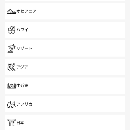
オセアニア
ハワイ
リゾート
アジア
中近東
アフリカ
日本