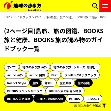
TOP
ガイドブック
(2ページ目)島旅、旅の図鑑、BOOKS 旅と健康、BOO
(2ページ目)島旅、旅の図鑑、BOOKS
旅と健康、BOOKS 旅の読み物のガイ
ドブック一覧
すべて
地球の歩き方 海外
地球の歩き方 Jシリーズ（国内）
aruco 海外
aruco 国内
Plat
ランキング&テクニック
Resort Style
島旅
御朱印
歴史時代
旅の図鑑
BOOKS スペシャルコラボ
BOOKS 旅の名言＆絶景
BOOKS 旅と健康
BOOKS 旅の読み物
BOOKS
D-Books
絞り込み条件を追加