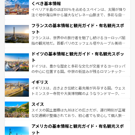
景など、自然景観も見逃せない。観光の合間には、本場の
くべき基本情報
ピザやパスタなど、絶品のイタリア料理を堪能することも
イベリア半島のほぼ80％を占めるスペインは、太陽が降り
できる。朝目覚めてから夜眠るまで、すべての瞬間を楽し
注ぐ地中海沿岸から雄大なピレネー山脈まで、多彩な自然
ませてくれるイタリアで、忘れられない旅をしてみよう！
と文化が詰まったヨーロッパ屈指の旅行先だ。多様な地域
なお、新着のイタリア情報は
コンテンツ一覧
を参照してほ
フランスの基本情報と観光ガイド・有名観光スポ
文化が根付くこの国では、情熱的なフラメンコ、熱気あふ
しい。
れる闘牛、そして美味しいタパスが生活の一部となってい
ット
る。首都マドリードの洗練された雰囲気や、バルセロナの
フランスは、世界中の旅行者を魅了し続けるヨーロッパ屈
アートに溢れた街角から、地方では古代ローマ遺跡や中世
指の観光地だ。首都パリのエッフェル塔やルーブル美術館
の城塞都市、穏やかなビーチリゾートまで多彩な表情を見
といった象徴的なスポットから、田舎町の古風な美しさま
せる。地方によって風土や気候が異なるスペインはその個
ドイツの基本情報と観光ガイド・有名観光スポッ
で、幅広い魅力が詰まっている。華麗な宮殿、歴史的な大
性で訪れる人を魅了する。 なお、新着のスペイン情報は
コ
聖堂、美しいビーチ、そして豊かな自然が、訪れる者を心
ト
ンテンツ一覧
を参照してほしい。
から魅了する。また、フランスは美食の国としても知ら
ドイツは、豊かな歴史と多彩な文化が交差するヨーロッパ
れ、フランス料理はユネスコ無形文化遺産にも登録されて
の中心に位置する国。中世の街並みが残るロマンチック街
いる。シャンパンの発祥地であるランス、プロヴァンスの
道から、未来を先取りするようなモダンな都市まで多様な
香り高いラベンダー畑など、多彩な楽しみ方が可能だ。さ
イギリス
顔を持つこの国は、どこを歩いても飽きることがない。ベ
らに、パリ以外の地域にも魅力が溢れており、どの街角に
ルリンの文化的活気、バイエルン州のアルプスの絶景、そ
イギリスは、古きよき伝統と最先端が共存する国。ウェス
も豊かな歴史と文化が息づいている。パリ以外の個性あふ
してライン川沿いのワイン畑といった風景は必見。ビール
トミンスター寺院や大英博物館のようなランドマーク、歴
れる地方に足を運ぶとそれぞれで全く異なる文化を体験で
とソーセージを味わいながら地元の人と過ごす楽しい時間
史ある大学都市、美しい丘陵地帯や牧歌的な風景など、エ
きるだろう。 なお、新着のフランス情報は
コンテンツ一覧
スイス
は、お酒好きな人にはぜひ体験してほしい。 なお、新着の
リアごとに異なる魅力がある。また、優雅なアフタヌーン
を参照してほしい。
ドイツ情報は
コンテンツ一覧
を参照してほしい。
ティー、ビール好きにはたまらない英国パブ、サッカー観
スイスの国土面積は九州ほどの広さだが、運行時刻が正確
戦など、本場だからこそできる体験も豊富。イギリスを旅
な交通網が整備されており、初心者でも安心して個人旅行
して楽しみつくそう。 なお、新着のイギリス情報は
コンテ
を楽しめる。日本同様に時刻表どおりの旅が可能だ。中世
アメリカの基本情報と観光ガイド・有名観光スポ
ンツ一覧
を参照してほしい。
の建物がそのまま残る町や、スイスならではのユニークな
博物館もあり、アルプス観光だけでなく町歩きも満喫する
ット