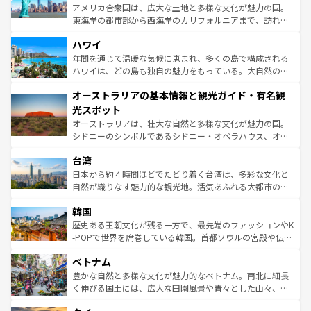
ことができる。国民の所得が高いため物価も高いが、旅行
アメリカ合衆国は、広大な土地と多様な文化が魅力の国。
者向けの交通パス提供のサービスもあり、うまく活用すれ
東海岸の都市部から西海岸のカリフォルニアまで、訪れる
ば市内交通費無料で観光を楽しむこともできる。 なお、新
場所ごとに異なる風景と体験が待っている。ニューヨーク
着のスイス情報は
コンテンツ一覧
を参照してほしい。
ハワイ
のような巨大都市は、観光、ショッピング、エンターテイ
ンメントが詰まった刺激的なスポットだ。一方、アメリカ
年間を通じて温暖な気候に恵まれ、多くの島で構成される
西部には大自然が広がり、グランドキャニオンやイエロー
ハワイは、どの島も独自の魅力をもっている。大自然の神
ストーン国立公園といった絶景が堪能できる。さらに、南
秘を感じたいなら、火山が生み出した壮大な景観を誇るハ
オーストラリアの基本情報と観光ガイド・有名観
部のニューオーリンズでは、音楽と美食が融合した独特の
ワイ島は見逃せない。また、定番の観光地といえばオアフ
文化が魅力。旅行者はアメリカの各地域で異なる魅力を楽
島だが、静かな自然を求めるならマウイ島やカウアイ島が
光スポット
しみながら、その多様性と豊かな歴史を感じることができ
おすすめ。エメラルドグリーンに輝く海をはじめ、豊かな
オーストラリアは、壮大な自然と多様な文化が魅力の国。
るだろう。車でのロードトリップや列車の旅も、アメリカ
文化や歴史が息づいている。「アロハスピリット」と呼ば
シドニーのシンボルであるシドニー・オペラハウス、オー
ならではの贅沢な旅のスタイルだ。 なお、新着のアメリカ
れるおもてなしの心で訪れる人々を迎えてくれるハワイの
ストラリア東海岸北部に広がる大サンゴ礁地帯グレートバ
情報は
コンテンツ一覧
を参照してほしい。
人々、おいしいローカルフードやハワイアンミュージッ
台湾
リアリーフや大陸中央部にそびえるウルル（エアーズロッ
ク、伝統的なフラダンスなど、すべてがハワイの魅力を彩
ク）、タスマニアの美しい原生林やケアンズの熱帯雨林な
日本から約４時間ほどでたどり着く台湾は、多彩な文化と
っている。訪れるたびに新しい発見と感動が待っているハ
ど、見どころがたくさん。また、カフェやワイン、オージ
自然が織りなす魅力的な観光地。活気あふれる大都市の台
ワイを、存分に味わってほしい。 なお、新着のハワイ情報
ービーフなどの食文化も豊かで、美味しいものであふれて
北やノスタルジックな町並みが人気な九份（ジォウフェ
は
コンテンツ一覧
を参照してほしい。
韓国
いる。アクティビティも充実しており、サーフィンやダイ
ン）、静ひつな山岳地帯である台湾東部など、都市の喧騒
ビング、ハイキングなど、アウトドア好きにはたまらな
と山間の静けさが共存しており、訪れる人に新しい発見と
歴史ある王朝文化が残る一方で、最先端のファッションやK
い。オーストラリアの多彩な魅力を存分に味わいつくそ
驚きをもたらしてくれる。また、奥深い台湾の食文化も魅
-POPで世界を席巻している韓国。首都ソウルの宮殿や伝統
う。 なお、新着のオーストラリア情報は
コンテンツ一覧
を
力で、夜市などの屋台グルメから高級料理、ヘルシーで美
家屋が並ぶエリアでは韓国の歴史と文化に浸ることがで
参照してほしい。
ベトナム
容にもいいと評判のスイーツなど、バラエティ豊かな料理
き、地方に足を延ばせば四季折々の自然美を楽しむことが
が味わえる。 なお、新着の台湾情報は
コンテンツ一覧
を参
できる。そして、キムチや焼肉、絶品のストリートフード
豊かな自然と多様な文化が魅力的なベトナム。南北に細長
照してほしい。
まで、さまざまな韓国料理が待っている。夜には、韓国な
く伸びる国土には、広大な田園風景や青々とした山々、世
らではのナイトライフも堪能できる。あたたかいホスピタ
界遺産に登録された壮大な自然景観が点在し、都市部では