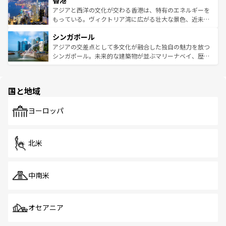
香港
の活気が交差している。北部ではチェンマイなどの山岳地
ひ現地で味わいたい。どの地域を訪れてもあたたかい人々
帯で自然と触れ合い、南部ではプーケットやクラビの美し
アジアと西洋の文化が交わる香港は、特有のエネルギーを
が旅行者を迎えてくれるので、きっと忘れられない旅にな
いビーチでリゾート気分を楽しむことができる。タイ料理
もっている。ヴィクトリア湾に広がる壮大な景色、近未来
るはずだ。 なお、新着のベトナム情報は
コンテンツ一覧
を
は世界的に有名で、屋台から高級レストランまで味覚を刺
的なアートスポット、そして歴史と現代が融合した町並
参照してほしい。
シンガポール
激する。気候は一年中温暖で、どの季節にも異なる楽しみ
み、どこを訪れても感動するはず。観光スポットが密集し
が待っている。親しみやすいタイの人々、仏教を中心とし
ており、効率よく見どころを回れるのも魅力。息をのむよ
アジアの交差点として多文化が融合した独自の魅力を放つ
た文化、そして多様な観光資源が、訪れる旅人を魅了し続
うな絶景から文化的な体験まで、香港を存分に楽しみ尽く
シンガポール。未来的な建築物が並ぶマリーナベイ、歴史
ける。 なお、新着のタイ情報は
コンテンツ一覧
を参照して
そう。 なお、新着の香港情報は
コンテンツ一覧
を参照して
と伝統を感じられるエスニックタウン、多数の緑豊かな公
ほしい。
ほしい。
園や自然保護区など、自然が調和した近代的な景観と文化
の多様性あふれるカラフルな町は、どこを歩いても新しい
国と地域
発見がある。さらに、治安のよさや充実した公共交通機関
も、旅行者にとっては魅力的なポイント。グルメも豊富
で、ホーカーズは地元の風情を楽しめる外せないスポット
ヨーロッパ
だ。訪れる人を飽きさせないシンガポールで、多様な魅力
を体感しよう。 なお、新着のシンガポール情報は
コンテン
ツ一覧
を参照してほしい。
北米
中南米
オセアニア