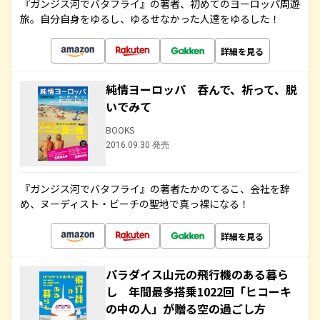
『ガンジス河でバタフライ』の著者、初めてのヨーロッパ周遊
旅。自分自身をゆるし、ゆるせなかった人達をゆるした！
詳細を見る
純情ヨーロッパ 呑んで、祈って、脱
いでみて
BOOKS
2016.09.30 発売
『ガンジス河でバタフライ』の著者たかのてるこ、会社を辞
め、ヌーディスト・ビーチの聖地で真っ裸になる！
詳細を見る
パラダイス山元の飛行機のある暮ら
し 年間最多搭乗1022回「ヒコーキ
の中の人」が贈る空の過ごし方