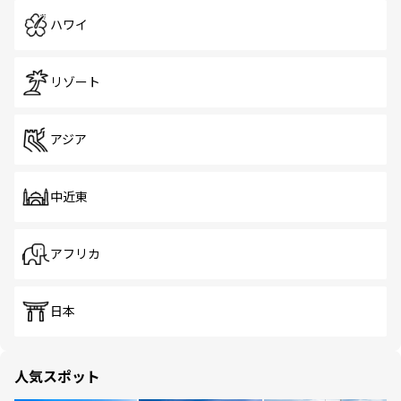
ハワイ
リゾート
アジア
中近東
アフリカ
日本
人気スポット