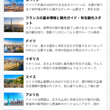
景など、自然景観も見逃せない。観光の合間には、本場の
イベリア半島のほぼ80％を占めるスペインは、太陽が降り
ピザやパスタなど、絶品のイタリア料理を堪能することも
注ぐ地中海沿岸から雄大なピレネー山脈まで、多彩な自然
できる。朝目覚めてから夜眠るまで、すべての瞬間を楽し
と文化が詰まったヨーロッパ屈指の旅行先だ。多様な地域
フランスの基本情報と観光ガイド・有名観光スポ
ませてくれるイタリアで、忘れられない旅をしてみよう！
文化が根付くこの国では、情熱的なフラメンコ、熱気あふ
なお、新着のイタリア情報は
コンテンツ一覧
を参照してほ
れる闘牛、そして美味しいタパスが生活の一部となってい
ット
しい。
る。首都マドリードの洗練された雰囲気や、バルセロナの
フランスは、世界中の旅行者を魅了し続けるヨーロッパ屈
アートに溢れた街角から、地方では古代ローマ遺跡や中世
指の観光地だ。首都パリのエッフェル塔やルーブル美術館
の城塞都市、穏やかなビーチリゾートまで多彩な表情を見
といった象徴的なスポットから、田舎町の古風な美しさま
せる。地方によって風土や気候が異なるスペインはその個
ドイツ
で、幅広い魅力が詰まっている。華麗な宮殿、歴史的な大
性で訪れる人を魅了する。 なお、新着のスペイン情報は
コ
聖堂、美しいビーチ、そして豊かな自然が、訪れる者を心
ドイツは、豊かな歴史と多彩な文化が交差するヨーロッパ
ンテンツ一覧
を参照してほしい。
から魅了する。また、フランスは美食の国としても知ら
の中心に位置する国。中世の街並みが残るロマンチック街
れ、フランス料理はユネスコ無形文化遺産にも登録されて
道から、未来を先取りするようなモダンな都市まで多様な
イギリス
いる。シャンパンの発祥地であるランス、プロヴァンスの
顔を持つこの国は、どこを歩いても飽きることがない。ベ
香り高いラベンダー畑など、多彩な楽しみ方が可能だ。さ
ルリンの文化的活気、バイエルン州のアルプスの絶景、そ
イギリスは、古きよき伝統と最先端が共存する国。ウェス
らに、パリ以外の地域にも魅力が溢れており、どの街角に
してライン川沿いのワイン畑といった風景は必見。ビール
トミンスター寺院や大英博物館のようなランドマーク、歴
も豊かな歴史と文化が息づいている。パリ以外の個性あふ
とソーセージを味わいながら地元の人と過ごす楽しい時間
史ある大学都市、美しい丘陵地帯や牧歌的な風景など、エ
れる地方に足を運ぶとそれぞれで全く異なる文化を体験で
スイス
は、お酒好きな人にはぜひ体験してほしい。 なお、新着の
リアごとに異なる魅力がある。また、優雅なアフタヌーン
きるだろう。 なお、新着のフランス情報は
コンテンツ一覧
ドイツ情報は
コンテンツ一覧
を参照してほしい。
ティー、ビール好きにはたまらない英国パブ、サッカー観
スイスの国土面積は九州ほどの広さだが、運行時刻が正確
を参照してほしい。
戦など、本場だからこそできる体験も豊富。イギリスを旅
な交通網が整備されており、初心者でも安心して個人旅行
して楽しみつくそう。 なお、新着のイギリス情報は
コンテ
を楽しめる。日本同様に時刻表どおりの旅が可能だ。中世
アメリカ
ンツ一覧
を参照してほしい。
の建物がそのまま残る町や、スイスならではのユニークな
博物館もあり、アルプス観光だけでなく町歩きも満喫する
アメリカ合衆国は、広大な土地と多様な文化が魅力の国。
ことができる。国民の所得が高いため物価も高いが、旅行
東海岸の都市部から西海岸のカリフォルニアまで、訪れる
者向けの交通パス提供のサービスもあり、うまく活用すれ
場所ごとに異なる風景と体験が待っている。ニューヨーク