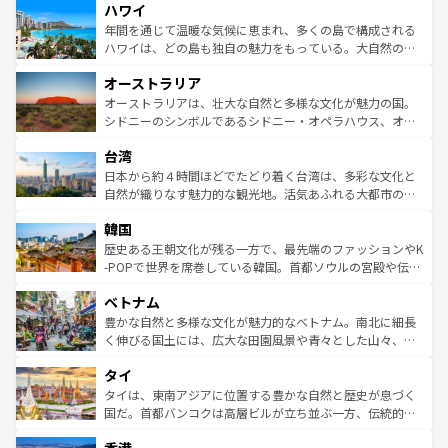
ハワイ
ば市内交通費無料で観光を楽しむこともできる。 なお、新
のような巨大都市は、観光、ショッピング、エンターテイ
着のスイス情報は
コンテンツ一覧
を参照してほしい。
ンメントが詰まった刺激的なスポットだ。一方、アメリカ
年間を通じて温暖な気候に恵まれ、多くの島で構成される
西部には大自然が広がり、グランドキャニオンやイエロー
ハワイは、どの島も独自の魅力をもっている。大自然の神
ストーン国立公園といった絶景が堪能できる。さらに、南
秘を感じたいなら、火山が生み出した壮大な景観を誇るハ
オーストラリア
部のニューオーリンズでは、音楽と美食が融合した独特の
ワイ島は見逃せない。また、定番の観光地といえばオアフ
文化が魅力。旅行者はアメリカの各地域で異なる魅力を楽
島だが、静かな自然を求めるならマウイ島やカウアイ島が
オーストラリアは、壮大な自然と多様な文化が魅力の国。
しみながら、その多様性と豊かな歴史を感じることができ
おすすめ。エメラルドグリーンに輝く海をはじめ、豊かな
シドニーのシンボルであるシドニー・オペラハウス、オー
るだろう。車でのロードトリップや列車の旅も、アメリカ
文化や歴史が息づいている。「アロハスピリット」と呼ば
ストラリア東海岸北部に広がる大サンゴ礁地帯グレートバ
ならではの贅沢な旅のスタイルだ。 なお、新着のアメリカ
台湾
れるおもてなしの心で訪れる人々を迎えてくれるハワイの
リアリーフや大陸中央部にそびえるウルル（エアーズロッ
情報は
コンテンツ一覧
を参照してほしい。
人々、おいしいローカルフードやハワイアンミュージッ
ク）、タスマニアの美しい原生林やケアンズの熱帯雨林な
日本から約４時間ほどでたどり着く台湾は、多彩な文化と
ク、伝統的なフラダンスなど、すべてがハワイの魅力を彩
ど、見どころがたくさん。また、カフェやワイン、オージ
自然が織りなす魅力的な観光地。活気あふれる大都市の台
っている。訪れるたびに新しい発見と感動が待っているハ
ービーフなどの食文化も豊かで、美味しいものであふれて
北やノスタルジックな町並みが人気な九份（ジォウフェ
ワイを、存分に味わってほしい。 なお、新着のハワイ情報
韓国
いる。アクティビティも充実しており、サーフィンやダイ
ン）、静ひつな山岳地帯である台湾東部など、都市の喧騒
は
コンテンツ一覧
を参照してほしい。
ビング、ハイキングなど、アウトドア好きにはたまらな
と山間の静けさが共存しており、訪れる人に新しい発見と
歴史ある王朝文化が残る一方で、最先端のファッションやK
い。オーストラリアの多彩な魅力を存分に味わいつくそ
驚きをもたらしてくれる。また、奥深い台湾の食文化も魅
-POPで世界を席巻している韓国。首都ソウルの宮殿や伝統
う。 なお、新着のオーストラリア情報は
コンテンツ一覧
を
力で、夜市などの屋台グルメから高級料理、ヘルシーで美
家屋が並ぶエリアでは韓国の歴史と文化に浸ることがで
参照してほしい。
ベトナム
容にもいいと評判のスイーツなど、バラエティ豊かな料理
き、地方に足を延ばせば四季折々の自然美を楽しむことが
が味わえる。 なお、新着の台湾情報は
コンテンツ一覧
を参
できる。そして、キムチや焼肉、絶品のストリートフード
豊かな自然と多様な文化が魅力的なベトナム。南北に細長
照してほしい。
まで、さまざまな韓国料理が待っている。夜には、韓国な
く伸びる国土には、広大な田園風景や青々とした山々、世
らではのナイトライフも堪能できる。あたたかいホスピタ
界遺産に登録された壮大な自然景観が点在し、都市部では
タイ
リティに包まれながら、韓国の多彩な魅力を心ゆくまで味
急速な発展と共に伝統が息づく。ハノイの古い町並みやホ
わってみてほしい。 なお、新着の韓国情報は
コンテンツ一
ーチミン市のフランス統治時代の建物も、独特の雰囲気を
タイは、東南アジアに位置する豊かな自然と歴史が息づく
覧
を参照してほしい。
醸し出している。また、バラエティの豊かさとおいしさで
国だ。首都バンコクは高層ビルが立ち並ぶ一方、伝統的な
世界中の食通を魅了してやまないベトナム料理も魅力のひ
寺院や市場がいたるところに点在し、古きよき文化と現代
とつ。フォーやバインミー、ベトナムコーヒーなどは、ぜ