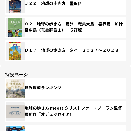
Ｊ３３ 地球の歩き方 墨田区
０２ 地球の歩き方 島旅 奄美大島 喜界島 加計
呂麻島（奄美群島１） ５訂版
Ｄ１７ 地球の歩き方 タイ ２０２７～２０２８
特設ページ
世界遺産ランキング
地球の歩き方 meets クリストファー・ノーラン監督
最新作『オデュッセイア』