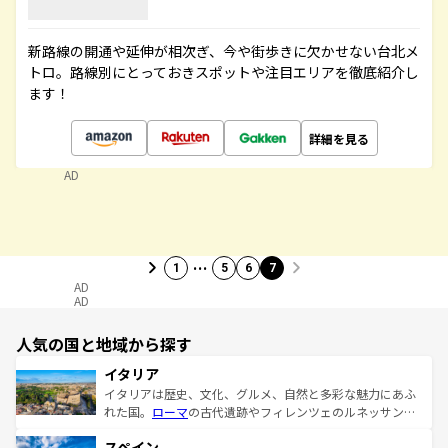
新路線の開通や延伸が相次ぎ、今や街歩きに欠かせない台北メ
トロ。路線別にとっておきスポットや注目エリアを徹底紹介し
ます！
詳細を見る
AD
…
1
5
6
7
AD
AD
人気の国と地域から探す
イタリア
イタリアは歴史、文化、グルメ、自然と多彩な魅力にあふ
れた国。
ローマ
の古代遺跡やフィレンツェのルネッサンス
美術、ヴェネツィアの運河など、歴史あるスポットはもち
スペイン
ろん、トスカーナの美しい田園風景やアマルフィ海岸の絶