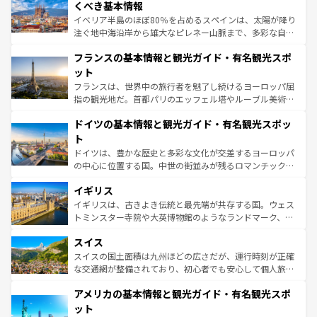
景など、自然景観も見逃せない。観光の合間には、本場の
くべき基本情報
ピザやパスタなど、絶品のイタリア料理を堪能することも
イベリア半島のほぼ80％を占めるスペインは、太陽が降り
できる。朝目覚めてから夜眠るまで、すべての瞬間を楽し
注ぐ地中海沿岸から雄大なピレネー山脈まで、多彩な自然
ませてくれるイタリアで、忘れられない旅をしてみよう！
と文化が詰まったヨーロッパ屈指の旅行先だ。多様な地域
なお、新着のイタリア情報は
コンテンツ一覧
を参照してほ
フランスの基本情報と観光ガイド・有名観光スポ
文化が根付くこの国では、情熱的なフラメンコ、熱気あふ
しい。
れる闘牛、そして美味しいタパスが生活の一部となってい
ット
る。首都マドリードの洗練された雰囲気や、バルセロナの
フランスは、世界中の旅行者を魅了し続けるヨーロッパ屈
アートに溢れた街角から、地方では古代ローマ遺跡や中世
指の観光地だ。首都パリのエッフェル塔やルーブル美術館
の城塞都市、穏やかなビーチリゾートまで多彩な表情を見
といった象徴的なスポットから、田舎町の古風な美しさま
せる。地方によって風土や気候が異なるスペインはその個
ドイツの基本情報と観光ガイド・有名観光スポッ
で、幅広い魅力が詰まっている。華麗な宮殿、歴史的な大
性で訪れる人を魅了する。 なお、新着のスペイン情報は
コ
聖堂、美しいビーチ、そして豊かな自然が、訪れる者を心
ト
ンテンツ一覧
を参照してほしい。
から魅了する。また、フランスは美食の国としても知ら
ドイツは、豊かな歴史と多彩な文化が交差するヨーロッパ
れ、フランス料理はユネスコ無形文化遺産にも登録されて
の中心に位置する国。中世の街並みが残るロマンチック街
いる。シャンパンの発祥地であるランス、プロヴァンスの
道から、未来を先取りするようなモダンな都市まで多様な
香り高いラベンダー畑など、多彩な楽しみ方が可能だ。さ
イギリス
顔を持つこの国は、どこを歩いても飽きることがない。ベ
らに、パリ以外の地域にも魅力が溢れており、どの街角に
ルリンの文化的活気、バイエルン州のアルプスの絶景、そ
イギリスは、古きよき伝統と最先端が共存する国。ウェス
も豊かな歴史と文化が息づいている。パリ以外の個性あふ
してライン川沿いのワイン畑といった風景は必見。ビール
トミンスター寺院や大英博物館のようなランドマーク、歴
れる地方に足を運ぶとそれぞれで全く異なる文化を体験で
とソーセージを味わいながら地元の人と過ごす楽しい時間
史ある大学都市、美しい丘陵地帯や牧歌的な風景など、エ
きるだろう。 なお、新着のフランス情報は
コンテンツ一覧
スイス
は、お酒好きな人にはぜひ体験してほしい。 なお、新着の
リアごとに異なる魅力がある。また、優雅なアフタヌーン
を参照してほしい。
ドイツ情報は
コンテンツ一覧
を参照してほしい。
ティー、ビール好きにはたまらない英国パブ、サッカー観
スイスの国土面積は九州ほどの広さだが、運行時刻が正確
戦など、本場だからこそできる体験も豊富。イギリスを旅
な交通網が整備されており、初心者でも安心して個人旅行
して楽しみつくそう。 なお、新着のイギリス情報は
コンテ
を楽しめる。日本同様に時刻表どおりの旅が可能だ。中世
アメリカの基本情報と観光ガイド・有名観光スポ
ンツ一覧
を参照してほしい。
の建物がそのまま残る町や、スイスならではのユニークな
博物館もあり、アルプス観光だけでなく町歩きも満喫する
ット