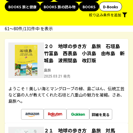
BOOKS 旅と健康
BOOKS 旅の読み物
BOOKS
D-Books
絞り込み条件を追加
61〜80件/131件中 を表示
２０ 地球の歩き方 島旅 石垣島
竹富島 西表島 小浜島 由布島 新
城島 波照間島 改訂版
島旅
2025.03.21 発売
ようこそ！美しい海とマングローブの緑、島ごはん、伝統工芸
など島の人が教えてくれた石垣と八重山の魅力を凝縮。さあ、
島旅へ。
詳細を見る
２１ 地球の歩き方 島旅 対馬