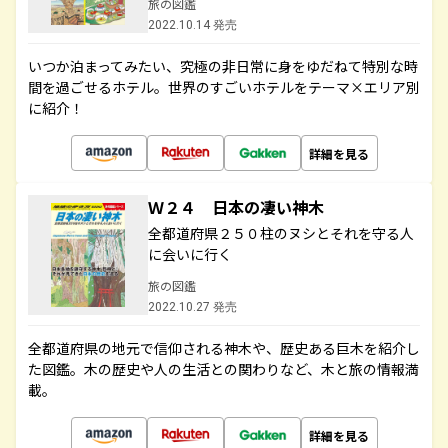
旅の図鑑
2022.10.14 発売
いつか泊まってみたい、究極の非日常に身をゆだねて特別な時
間を過ごせるホテル。世界のすごいホテルをテーマ×エリア別
に紹介！
詳細を見る
Ｗ２４ 日本の凄い神木
全都道府県２５０柱のヌシとそれを守る人
に会いに行く
旅の図鑑
2022.10.27 発売
全都道府県の地元で信仰される神木や、歴史ある巨木を紹介し
た図鑑。木の歴史や人の生活との関わりなど、木と旅の情報満
載。
詳細を見る