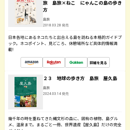
旅 島旅×ねこ にゃんこの島の歩き
方
島旅
2018.03.28 発売
日本各地にあるネコたちと出合える島を訪ねる本格的ガイドブ
ック。ネコポイント、見どころ、休憩場所など具体的情報満
載!
詳細を見る
２３ 地球の歩き方 島旅 屋久島
島旅
2024.03.14 発売
幾千年の時を重ねてきた縄文杉の森に、固有の植物、島グル
メ、温泉まで。まるごと一冊、世界遺産【屋久島】だけの完全