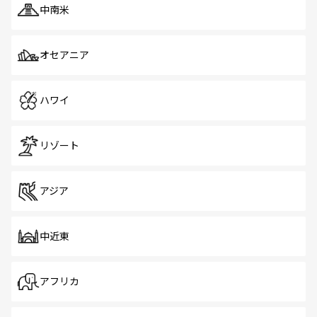
中南米
オセアニア
ハワイ
リゾート
アジア
中近東
アフリカ