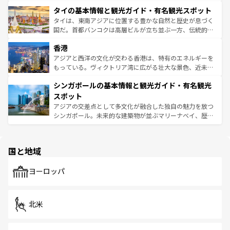
らではのナイトライフも堪能できる。あたたかいホスピタ
界遺産に登録された壮大な自然景観が点在し、都市部では
タイの基本情報と観光ガイド・有名観光スポット
リティに包まれながら、韓国の多彩な魅力を心ゆくまで味
急速な発展と共に伝統が息づく。ハノイの古い町並みやホ
わってみてほしい。 なお、新着の韓国情報は
コンテンツ一
ーチミン市のフランス統治時代の建物も、独特の雰囲気を
タイは、東南アジアに位置する豊かな自然と歴史が息づく
覧
を参照してほしい。
醸し出している。また、バラエティの豊かさとおいしさで
国だ。首都バンコクは高層ビルが立ち並ぶ一方、伝統的な
世界中の食通を魅了してやまないベトナム料理も魅力のひ
寺院や市場がいたるところに点在し、古きよき文化と現代
香港
とつ。フォーやバインミー、ベトナムコーヒーなどは、ぜ
の活気が交差している。北部ではチェンマイなどの山岳地
ひ現地で味わいたい。どの地域を訪れてもあたたかい人々
帯で自然と触れ合い、南部ではプーケットやクラビの美し
アジアと西洋の文化が交わる香港は、特有のエネルギーを
が旅行者を迎えてくれるので、きっと忘れられない旅にな
いビーチでリゾート気分を楽しむことができる。タイ料理
もっている。ヴィクトリア湾に広がる壮大な景色、近未来
るはずだ。 なお、新着のベトナム情報は
コンテンツ一覧
を
は世界的に有名で、屋台から高級レストランまで味覚を刺
的なアートスポット、そして歴史と現代が融合した町並
参照してほしい。
シンガポールの基本情報と観光ガイド・有名観光
激する。気候は一年中温暖で、どの季節にも異なる楽しみ
み、どこを訪れても感動するはず。観光スポットが密集し
が待っている。親しみやすいタイの人々、仏教を中心とし
ており、効率よく見どころを回れるのも魅力。息をのむよ
スポット
た文化、そして多様な観光資源が、訪れる旅人を魅了し続
うな絶景から文化的な体験まで、香港を存分に楽しみ尽く
アジアの交差点として多文化が融合した独自の魅力を放つ
ける。 なお、新着のタイ情報は
コンテンツ一覧
を参照して
そう。 なお、新着の香港情報は
コンテンツ一覧
を参照して
シンガポール。未来的な建築物が並ぶマリーナベイ、歴史
ほしい。
ほしい。
と伝統を感じられるエスニックタウン、多数の緑豊かな公
園や自然保護区など、自然が調和した近代的な景観と文化
の多様性あふれるカラフルな町は、どこを歩いても新しい
国と地域
発見がある。さらに、治安のよさや充実した公共交通機関
も、旅行者にとっては魅力的なポイント。グルメも豊富
で、ホーカーズは地元の風情を楽しめる外せないスポット
ヨーロッパ
だ。訪れる人を飽きさせないシンガポールで、多様な魅力
を体感しよう。 なお、新着のシンガポール情報は
コンテン
ツ一覧
を参照してほしい。
北米