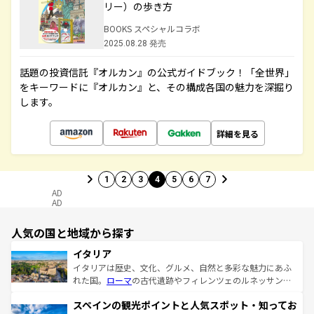
リー）の歩き方
BOOKS スペシャルコラボ
2025.08.28 発売
話題の投資信託『オルカン』の公式ガイドブック！「全世界」
をキーワードに『オルカン』と、その構成各国の魅力を深掘り
します。
詳細を見る
1
2
3
4
5
6
7
AD
AD
人気の国と地域から探す
イタリア
イタリアは歴史、文化、グルメ、自然と多彩な魅力にあふ
れた国。
ローマ
の古代遺跡やフィレンツェのルネッサンス
美術、ヴェネツィアの運河など、歴史あるスポットはもち
スペインの観光ポイントと人気スポット・知ってお
ろん、トスカーナの美しい田園風景やアマルフィ海岸の絶