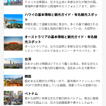
ことができる。国民の所得が高いため物価も高いが、旅行
アメリカ合衆国は、広大な土地と多様な文化が魅力の国。
者向けの交通パス提供のサービスもあり、うまく活用すれ
東海岸の都市部から西海岸のカリフォルニアまで、訪れる
ば市内交通費無料で観光を楽しむこともできる。 なお、新
場所ごとに異なる風景と体験が待っている。ニューヨーク
着のスイス情報は
コンテンツ一覧
を参照してほしい。
ハワイの基本情報と観光ガイド・有名観光スポッ
のような巨大都市は、観光、ショッピング、エンターテイ
ンメントが詰まった刺激的なスポットだ。一方、アメリカ
ト
西部には大自然が広がり、グランドキャニオンやイエロー
年間を通じて温暖な気候に恵まれ、多くの島で構成される
ストーン国立公園といった絶景が堪能できる。さらに、南
ハワイは、どの島も独自の魅力をもっている。大自然の神
部のニューオーリンズでは、音楽と美食が融合した独特の
秘を感じたいなら、火山が生み出した壮大な景観を誇るハ
文化が魅力。旅行者はアメリカの各地域で異なる魅力を楽
オーストラリアの基本情報と観光ガイド・有名観
ワイ島は見逃せない。また、定番の観光地といえばオアフ
しみながら、その多様性と豊かな歴史を感じることができ
島だが、静かな自然を求めるならマウイ島やカウアイ島が
光スポット
るだろう。車でのロードトリップや列車の旅も、アメリカ
おすすめ。エメラルドグリーンに輝く海をはじめ、豊かな
オーストラリアは、壮大な自然と多様な文化が魅力の国。
ならではの贅沢な旅のスタイルだ。 なお、新着のアメリカ
文化や歴史が息づいている。「アロハスピリット」と呼ば
シドニーのシンボルであるシドニー・オペラハウス、オー
情報は
コンテンツ一覧
を参照してほしい。
れるおもてなしの心で訪れる人々を迎えてくれるハワイの
ストラリア東海岸北部に広がる大サンゴ礁地帯グレートバ
人々、おいしいローカルフードやハワイアンミュージッ
台湾
リアリーフや大陸中央部にそびえるウルル（エアーズロッ
ク、伝統的なフラダンスなど、すべてがハワイの魅力を彩
ク）、タスマニアの美しい原生林やケアンズの熱帯雨林な
日本から約４時間ほどでたどり着く台湾は、多彩な文化と
っている。訪れるたびに新しい発見と感動が待っているハ
ど、見どころがたくさん。また、カフェやワイン、オージ
自然が織りなす魅力的な観光地。活気あふれる大都市の台
ワイを、存分に味わってほしい。 なお、新着のハワイ情報
ービーフなどの食文化も豊かで、美味しいものであふれて
北やノスタルジックな町並みが人気な九份（ジォウフェ
は
コンテンツ一覧
を参照してほしい。
韓国
いる。アクティビティも充実しており、サーフィンやダイ
ン）、静ひつな山岳地帯である台湾東部など、都市の喧騒
ビング、ハイキングなど、アウトドア好きにはたまらな
と山間の静けさが共存しており、訪れる人に新しい発見と
歴史ある王朝文化が残る一方で、最先端のファッションやK
い。オーストラリアの多彩な魅力を存分に味わいつくそ
驚きをもたらしてくれる。また、奥深い台湾の食文化も魅
-POPで世界を席巻している韓国。首都ソウルの宮殿や伝統
う。 なお、新着のオーストラリア情報は
コンテンツ一覧
を
力で、夜市などの屋台グルメから高級料理、ヘルシーで美
家屋が並ぶエリアでは韓国の歴史と文化に浸ることがで
参照してほしい。
ベトナム
容にもいいと評判のスイーツなど、バラエティ豊かな料理
き、地方に足を延ばせば四季折々の自然美を楽しむことが
が味わえる。 なお、新着の台湾情報は
コンテンツ一覧
を参
できる。そして、キムチや焼肉、絶品のストリートフード
豊かな自然と多様な文化が魅力的なベトナム。南北に細長
照してほしい。
まで、さまざまな韓国料理が待っている。夜には、韓国な
く伸びる国土には、広大な田園風景や青々とした山々、世