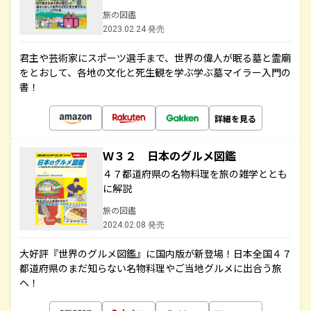
旅の図鑑
2023.02.24 発売
君主や芸術家にスポーツ選手まで、世界の偉人が眠る墓と霊廟
をとおして、各地の文化と死生観を学ぶ学ぶ墓マイラー入門の
書！
詳細を見る
Ｗ３２ 日本のグルメ図鑑
４７都道府県の名物料理を旅の雑学ととも
に解説
旅の図鑑
2024.02.08 発売
大好評『世界のグルメ図鑑』に国内版が新登場！日本全国４７
都道府県のまだ知らない名物料理やご当地グルメに出合う旅
へ！