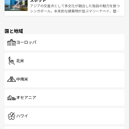
スポット
た文化、そして多様な観光資源が、訪れる旅人を魅了し続
うな絶景から文化的な体験まで、香港を存分に楽しみ尽く
アジアの交差点として多文化が融合した独自の魅力を放つ
ける。 なお、新着のタイ情報は
コンテンツ一覧
を参照して
そう。 なお、新着の香港情報は
コンテンツ一覧
を参照して
シンガポール。未来的な建築物が並ぶマリーナベイ、歴史
ほしい。
ほしい。
と伝統を感じられるエスニックタウン、多数の緑豊かな公
園や自然保護区など、自然が調和した近代的な景観と文化
の多様性あふれるカラフルな町は、どこを歩いても新しい
国と地域
発見がある。さらに、治安のよさや充実した公共交通機関
も、旅行者にとっては魅力的なポイント。グルメも豊富
で、ホーカーズは地元の風情を楽しめる外せないスポット
ヨーロッパ
だ。訪れる人を飽きさせないシンガポールで、多様な魅力
を体感しよう。 なお、新着のシンガポール情報は
コンテン
ツ一覧
を参照してほしい。
北米
中南米
オセアニア
ハワイ