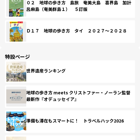
０２ 地球の歩き方 島旅 奄美大島 喜界島 加計
呂麻島（奄美群島１） ５訂版
Ｄ１７ 地球の歩き方 タイ ２０２７～２０２８
特設ページ
世界遺産ランキング
地球の歩き方 meets クリストファー・ノーラン監督
最新作『オデュッセイア』
準備も滞在もスマートに！ トラベルハック2026