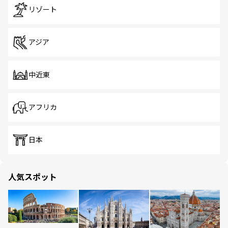
リゾート
アジア
中近東
アフリカ
日本
人気スポット