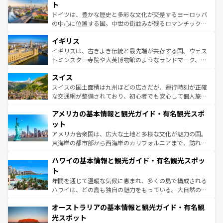
性で訪れる人を魅了する。 なお、新着のスペイン情報は
コ
聖堂、美しいビーチ、そして豊かな自然が、訪れる者を心
ト
ンテンツ一覧
を参照してほしい。
から魅了する。また、フランスは美食の国としても知ら
ドイツは、豊かな歴史と多彩な文化が交差するヨーロッパ
れ、フランス料理はユネスコ無形文化遺産にも登録されて
の中心に位置する国。中世の街並みが残るロマンチック街
いる。シャンパンの発祥地であるランス、プロヴァンスの
道から、未来を先取りするようなモダンな都市まで多様な
香り高いラベンダー畑など、多彩な楽しみ方が可能だ。さ
イギリス
顔を持つこの国は、どこを歩いても飽きることがない。ベ
らに、パリ以外の地域にも魅力が溢れており、どの街角に
ルリンの文化的活気、バイエルン州のアルプスの絶景、そ
イギリスは、古きよき伝統と最先端が共存する国。ウェス
も豊かな歴史と文化が息づいている。パリ以外の個性あふ
してライン川沿いのワイン畑といった風景は必見。ビール
トミンスター寺院や大英博物館のようなランドマーク、歴
れる地方に足を運ぶとそれぞれで全く異なる文化を体験で
とソーセージを味わいながら地元の人と過ごす楽しい時間
史ある大学都市、美しい丘陵地帯や牧歌的な風景など、エ
きるだろう。 なお、新着のフランス情報は
コンテンツ一覧
スイス
は、お酒好きな人にはぜひ体験してほしい。 なお、新着の
リアごとに異なる魅力がある。また、優雅なアフタヌーン
を参照してほしい。
ドイツ情報は
コンテンツ一覧
を参照してほしい。
ティー、ビール好きにはたまらない英国パブ、サッカー観
スイスの国土面積は九州ほどの広さだが、運行時刻が正確
戦など、本場だからこそできる体験も豊富。イギリスを旅
な交通網が整備されており、初心者でも安心して個人旅行
して楽しみつくそう。 なお、新着のイギリス情報は
コンテ
を楽しめる。日本同様に時刻表どおりの旅が可能だ。中世
アメリカの基本情報と観光ガイド・有名観光スポ
ンツ一覧
を参照してほしい。
の建物がそのまま残る町や、スイスならではのユニークな
博物館もあり、アルプス観光だけでなく町歩きも満喫する
ット
ことができる。国民の所得が高いため物価も高いが、旅行
アメリカ合衆国は、広大な土地と多様な文化が魅力の国。
者向けの交通パス提供のサービスもあり、うまく活用すれ
東海岸の都市部から西海岸のカリフォルニアまで、訪れる
ば市内交通費無料で観光を楽しむこともできる。 なお、新
場所ごとに異なる風景と体験が待っている。ニューヨーク
着のスイス情報は
コンテンツ一覧
を参照してほしい。
ハワイの基本情報と観光ガイド・有名観光スポッ
のような巨大都市は、観光、ショッピング、エンターテイ
ンメントが詰まった刺激的なスポットだ。一方、アメリカ
ト
西部には大自然が広がり、グランドキャニオンやイエロー
年間を通じて温暖な気候に恵まれ、多くの島で構成される
ストーン国立公園といった絶景が堪能できる。さらに、南
ハワイは、どの島も独自の魅力をもっている。大自然の神
部のニューオーリンズでは、音楽と美食が融合した独特の
秘を感じたいなら、火山が生み出した壮大な景観を誇るハ
文化が魅力。旅行者はアメリカの各地域で異なる魅力を楽
オーストラリアの基本情報と観光ガイド・有名観
ワイ島は見逃せない。また、定番の観光地といえばオアフ
しみながら、その多様性と豊かな歴史を感じることができ
島だが、静かな自然を求めるならマウイ島やカウアイ島が
光スポット