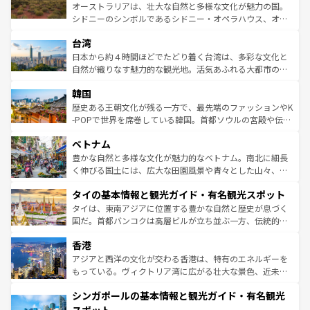
るだろう。車でのロードトリップや列車の旅も、アメリカ
おすすめ。エメラルドグリーンに輝く海をはじめ、豊かな
オーストラリアは、壮大な自然と多様な文化が魅力の国。
ならではの贅沢な旅のスタイルだ。 なお、新着のアメリカ
文化や歴史が息づいている。「アロハスピリット」と呼ば
シドニーのシンボルであるシドニー・オペラハウス、オー
情報は
コンテンツ一覧
を参照してほしい。
れるおもてなしの心で訪れる人々を迎えてくれるハワイの
ストラリア東海岸北部に広がる大サンゴ礁地帯グレートバ
人々、おいしいローカルフードやハワイアンミュージッ
台湾
リアリーフや大陸中央部にそびえるウルル（エアーズロッ
ク、伝統的なフラダンスなど、すべてがハワイの魅力を彩
ク）、タスマニアの美しい原生林やケアンズの熱帯雨林な
日本から約４時間ほどでたどり着く台湾は、多彩な文化と
っている。訪れるたびに新しい発見と感動が待っているハ
ど、見どころがたくさん。また、カフェやワイン、オージ
自然が織りなす魅力的な観光地。活気あふれる大都市の台
ワイを、存分に味わってほしい。 なお、新着のハワイ情報
ービーフなどの食文化も豊かで、美味しいものであふれて
北やノスタルジックな町並みが人気な九份（ジォウフェ
は
コンテンツ一覧
を参照してほしい。
韓国
いる。アクティビティも充実しており、サーフィンやダイ
ン）、静ひつな山岳地帯である台湾東部など、都市の喧騒
ビング、ハイキングなど、アウトドア好きにはたまらな
と山間の静けさが共存しており、訪れる人に新しい発見と
歴史ある王朝文化が残る一方で、最先端のファッションやK
い。オーストラリアの多彩な魅力を存分に味わいつくそ
驚きをもたらしてくれる。また、奥深い台湾の食文化も魅
-POPで世界を席巻している韓国。首都ソウルの宮殿や伝統
う。 なお、新着のオーストラリア情報は
コンテンツ一覧
を
力で、夜市などの屋台グルメから高級料理、ヘルシーで美
家屋が並ぶエリアでは韓国の歴史と文化に浸ることがで
参照してほしい。
ベトナム
容にもいいと評判のスイーツなど、バラエティ豊かな料理
き、地方に足を延ばせば四季折々の自然美を楽しむことが
が味わえる。 なお、新着の台湾情報は
コンテンツ一覧
を参
できる。そして、キムチや焼肉、絶品のストリートフード
豊かな自然と多様な文化が魅力的なベトナム。南北に細長
照してほしい。
まで、さまざまな韓国料理が待っている。夜には、韓国な
く伸びる国土には、広大な田園風景や青々とした山々、世
らではのナイトライフも堪能できる。あたたかいホスピタ
界遺産に登録された壮大な自然景観が点在し、都市部では
タイの基本情報と観光ガイド・有名観光スポット
リティに包まれながら、韓国の多彩な魅力を心ゆくまで味
急速な発展と共に伝統が息づく。ハノイの古い町並みやホ
わってみてほしい。 なお、新着の韓国情報は
コンテンツ一
ーチミン市のフランス統治時代の建物も、独特の雰囲気を
タイは、東南アジアに位置する豊かな自然と歴史が息づく
覧
を参照してほしい。
醸し出している。また、バラエティの豊かさとおいしさで
国だ。首都バンコクは高層ビルが立ち並ぶ一方、伝統的な
世界中の食通を魅了してやまないベトナム料理も魅力のひ
寺院や市場がいたるところに点在し、古きよき文化と現代
香港
とつ。フォーやバインミー、ベトナムコーヒーなどは、ぜ
の活気が交差している。北部ではチェンマイなどの山岳地
ひ現地で味わいたい。どの地域を訪れてもあたたかい人々
帯で自然と触れ合い、南部ではプーケットやクラビの美し
アジアと西洋の文化が交わる香港は、特有のエネルギーを
が旅行者を迎えてくれるので、きっと忘れられない旅にな
いビーチでリゾート気分を楽しむことができる。タイ料理
もっている。ヴィクトリア湾に広がる壮大な景色、近未来
るはずだ。 なお、新着のベトナム情報は
コンテンツ一覧
を
は世界的に有名で、屋台から高級レストランまで味覚を刺
的なアートスポット、そして歴史と現代が融合した町並
参照してほしい。
シンガポールの基本情報と観光ガイド・有名観光
激する。気候は一年中温暖で、どの季節にも異なる楽しみ
み、どこを訪れても感動するはず。観光スポットが密集し
が待っている。親しみやすいタイの人々、仏教を中心とし
ており、効率よく見どころを回れるのも魅力。息をのむよ