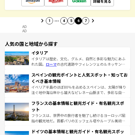
詳細を見る
…
1
4
5
6
7
AD
AD
人気の国と地域から探す
イタリア
イタリアは歴史、文化、グルメ、自然と多彩な魅力にあふ
れた国。
ローマ
の古代遺跡やフィレンツェのルネッサンス
美術、ヴェネツィアの運河など、歴史あるスポットはもち
スペインの観光ポイントと人気スポット・知ってお
ろん、トスカーナの美しい田園風景やアマルフィ海岸の絶
景など、自然景観も見逃せない。観光の合間には、本場の
くべき基本情報
ピザやパスタなど、絶品のイタリア料理を堪能することも
イベリア半島のほぼ80％を占めるスペインは、太陽が降り
できる。朝目覚めてから夜眠るまで、すべての瞬間を楽し
注ぐ地中海沿岸から雄大なピレネー山脈まで、多彩な自然
ませてくれるイタリアで、忘れられない旅をしてみよう！
と文化が詰まったヨーロッパ屈指の旅行先だ。多様な地域
なお、新着のイタリア情報は
コンテンツ一覧
を参照してほ
フランスの基本情報と観光ガイド・有名観光スポ
文化が根付くこの国では、情熱的なフラメンコ、熱気あふ
しい。
れる闘牛、そして美味しいタパスが生活の一部となってい
ット
る。首都マドリードの洗練された雰囲気や、バルセロナの
フランスは、世界中の旅行者を魅了し続けるヨーロッパ屈
アートに溢れた街角から、地方では古代ローマ遺跡や中世
指の観光地だ。首都パリのエッフェル塔やルーブル美術館
の城塞都市、穏やかなビーチリゾートまで多彩な表情を見
といった象徴的なスポットから、田舎町の古風な美しさま
せる。地方によって風土や気候が異なるスペインはその個
ドイツの基本情報と観光ガイド・有名観光スポッ
で、幅広い魅力が詰まっている。華麗な宮殿、歴史的な大