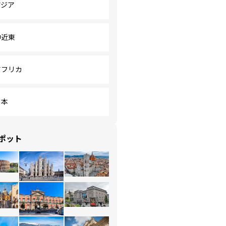
アジア
中近東
アフリカ
日本
ポット