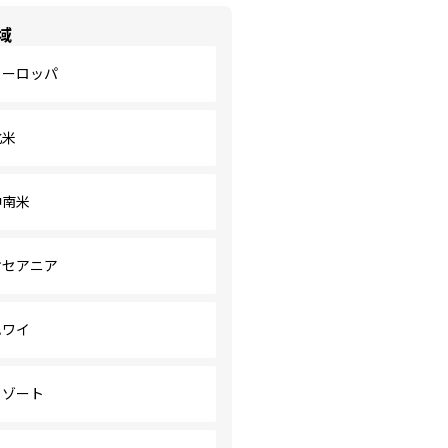
域
ヨーロッパ
北米
中南米
オセアニア
ハワイ
リゾート