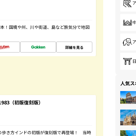
図本！国境や州、川や街道、島など旅気分で地図
詳細を見る
人気ス
-1983（初版復刻版）
球の歩き方インドの初版が復刻版で再登場！ 当時