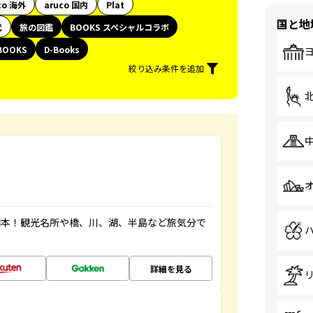
co 海外
aruco 国内
Plat
国と地
代
旅の図鑑
BOOKS スペシャルコラボ
BOOKS
D-Books
絞り込み条件を追加
図本！観光名所や橋、川、湖、半島など旅気分で
詳細を見る