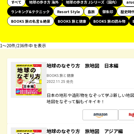
すべて
地球の歩き方 海外
地球の歩き方 Jシリーズ（国内）
aru
ランキング&テクニック
Resort Style
島旅
御朱印
歴史時
BOOKS 旅の名言＆絶景
BOOKS 旅と健康
BOOKS 旅の読み物
1〜20件/236件中 を表示
地球のなぞり方 旅地図 日本編
BOOKS 旅と健康
2022.11.25 発売
日本の地形や造形物をなぞって学ぶ新しい地
地図をなぞって脳もイキイキ！
地球のなぞり方 旅地図 アジア編