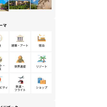
ーマ
食
建築・アート
宿泊
ト・
世界遺産
リゾート
戦
鉄道・
ビティ
ショップ
フライト