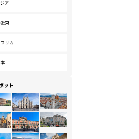
アジア
中近東
アフリカ
日本
ポット