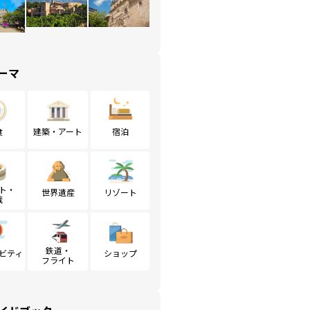
ーマ
食
建築・アート
宿泊
ト・
世界遺産
リゾート
戦
鉄道・
ビティ
ショップ
フライト