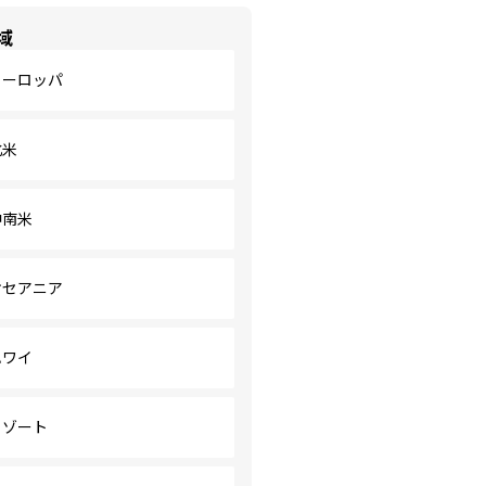
域
ヨーロッパ
北米
中南米
オセアニア
ハワイ
リゾート