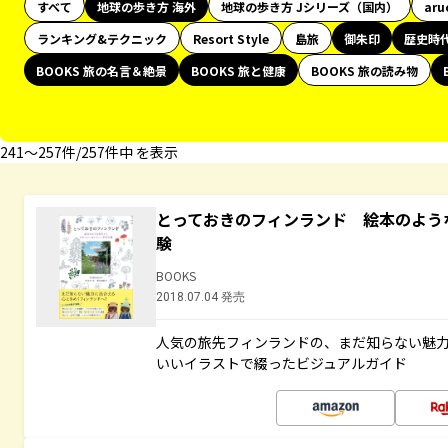
すべて
地球の歩き方 海外
地球の歩き方 Jシリーズ（国内）
aru
ランキング&テクニック
Resort Style
島旅
御朱印
歴史時
BOOKS 旅の名言＆絶景
BOOKS 旅と健康
BOOKS 旅の読み物
241〜257件/257件中 を表示
とっておきのフィンランド 絵本のよう
験
BOOKS
2018.07.04 発売
人気の旅先フィンランドの、まだ知らない魅
いいイラストで綴ったビジュアルガイド