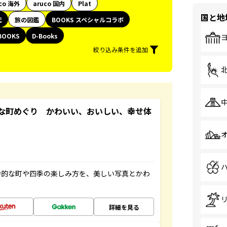
co 海外
aruco 国内
Plat
国と地
代
旅の図鑑
BOOKS スペシャルコラボ
BOOKS
D-Books
絞り込み条件を追加
な町めぐり かわいい、おいしい、幸せ体
力的な町や四季の楽しみ方を、美しい写真とかわ
詳細を見る