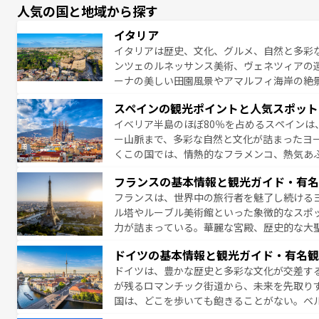
人気の国と地域から探す
イタリア
イタリアは歴史、文化、グルメ、自然と多彩
ンツェのルネッサンス美術、ヴェネツィアの
ーナの美しい田園風景やアマルフィ海岸の絶
は、本場のピザやパスタなど、絶品のイタリ
スペインの観光ポイントと人気スポット
夜眠るまで、すべての瞬間を楽しませてくれ
イベリア半島のほぼ80％を占めるスペインは
なお、新着のイタリア情報は
コンテンツ一覧
ー山脈まで、多彩な自然と文化が詰まったヨ
くこの国では、情熱的なフラメンコ、熱気あ
となっている。首都マドリードの洗練された
フランスの基本情報と観光ガイド・有名
ら、地方では古代ローマ遺跡や中世の城塞都
フランスは、世界中の旅行者を魅了し続ける
せる。地方によって風土や気候が異なるスペイン
ル塔やルーブル美術館といった象徴的なスポ
新着のスペイン情報は
コンテンツ一覧
を参照
力が詰まっている。華麗な宮殿、歴史的な大
る者を心から魅了する。また、フランスは美
ドイツの基本情報と観光ガイド・有名観
無形文化遺産にも登録されている。シャンパ
ドイツは、豊かな歴史と多彩な文化が交差す
いラベンダー畑など、多彩な楽しみ方が可能
が残るロマンチック街道から、未来を先取り
り、どの街角にも豊かな歴史と文化が息づい
国は、どこを歩いても飽きることがない。ベ
絶景、そしてライン川沿いのワイン畑といっ
一覧
を参照してほしい。