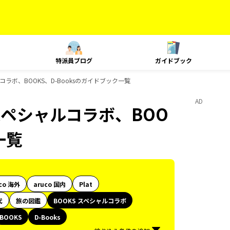
特派員ブログ
ガイドブック
ルコラボ、BOOKS、D-Booksのガイドブック一覧
AD
 スペシャルコラボ、BOO
一覧
co 海外
aruco 国内
Plat
代
旅の図鑑
BOOKS スペシャルコラボ
BOOKS
D-Books