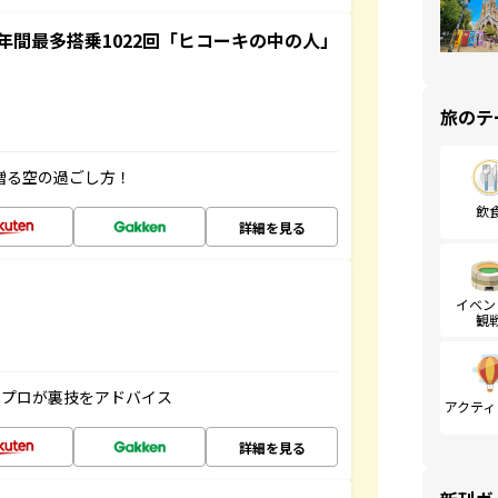
間最多搭乗1022回「ヒコーキの中の人」
旅のテ
贈る空の過ごし方！
飲
詳細を見る
イベン
観
のプロが裏技をアドバイス
アクティ
詳細を見る