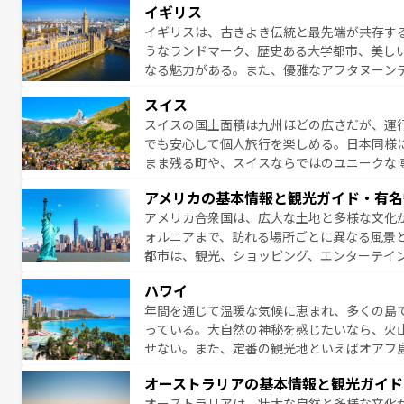
イギリス
ら地元の人と過ごす楽しい時間は、お酒好きな人にはぜ
イギリスは、古きよき伝統と最先端が共存す
イツ情報は
コンテンツ一覧
を参照してほしい
うなランドマーク、歴史ある大学都市、美し
なる魅力がある。また、優雅なアフタヌーン
ッカー観戦など、本場だからこそできる体験も
スイス
お、新着のイギリス情報は
コンテンツ一覧
を
スイスの国土面積は九州ほどの広さだが、運
でも安心して個人旅行を楽しめる。日本同様
まま残る町や、スイスならではのユニークな
満喫することができる。国民の所得が高いた
アメリカの基本情報と観光ガイド・有名
ービスもあり、うまく活用すれば市内交通費無料で
アメリカ合衆国は、広大な土地と多様な文化
のスイス情報は
コンテンツ一覧
を参照してほ
ォルニアまで、訪れる場所ごとに異なる風景
都市は、観光、ショッピング、エンターテイ
アメリカ西部には大自然が広がり、グランド
ハワイ
絶景が堪能できる。さらに、南部のニューオ
年間を通じて温暖な気候に恵まれ、多くの島
が魅力。旅行者はアメリカの各地域で異なる
っている。大自然の神秘を感じたいなら、火
感じることができるだろう。車でのロードト
せない。また、定番の観光地といえばオアフ
旅のスタイルだ。 なお、新着のアメリカ情
アイ島がおすすめ。エメラルドグリーンに輝
オーストラリアの基本情報と観光ガイド
る。「アロハスピリット」と呼ばれるおもて
オーストラリアは、壮大な自然と多様な文化