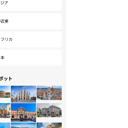
アジア
中近東
アフリカ
日本
ポット