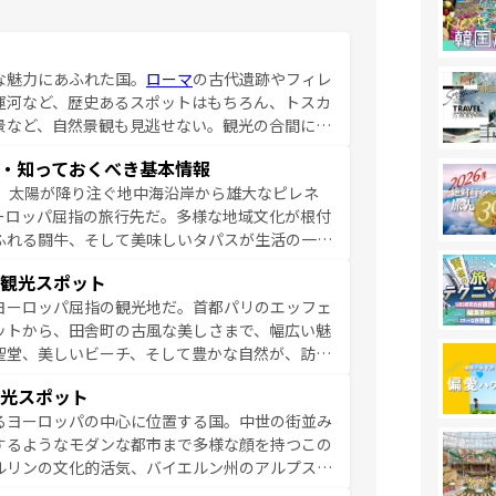
な魅力にあふれた国。
ローマ
の古代遺跡やフィレ
運河など、歴史あるスポットはもちろん、トスカ
景など、自然景観も見逃せない。観光の合間に
ア料理を堪能することもできる。朝目覚めてから
・知っておくべき基本情報
るイタリアで、忘れられない旅をしてみよう！
、太陽が降り注ぐ地中海沿岸から雄大なピレネ
を参照してほしい。
ーロッパ屈指の旅行先だ。多様な地域文化が根付
ふれる闘牛、そして美味しいタパスが生活の一部
雰囲気や、バルセロナのアートに溢れた街角か
観光スポット
市、穏やかなビーチリゾートまで多彩な表情を見
ヨーロッパ屈指の観光地だ。首都パリのエッフェ
はその個性で訪れる人を魅了する。 なお、
ットから、田舎町の古風な美しさまで、幅広い魅
してほしい。
聖堂、美しいビーチ、そして豊かな自然が、訪れ
食の国としても知られ、フランス料理はユネスコ
光スポット
ンの発祥地であるランス、プロヴァンスの香り高
るヨーロッパの中心に位置する国。中世の街並み
だ。さらに、パリ以外の地域にも魅力が溢れてお
するようなモダンな都市まで多様な顔を持つこの
ている。パリ以外の個性あふれる地方に足を運ぶ
ルリンの文化的活気、バイエルン州のアルプスの
とそれぞれで全く異なる文化を体験できるだろう。 なお、新着のフランス情報は
コンテンツ
た風景は必見。ビールとソーセージを味わいなが