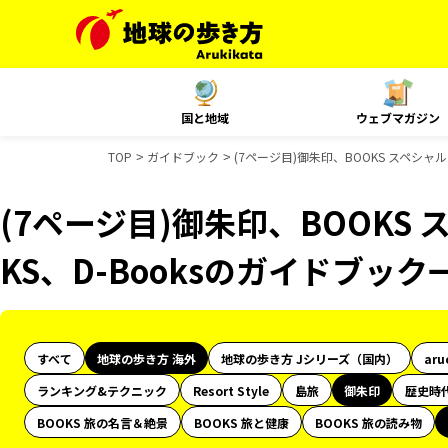
国と地域
ウェブマガジン
TOP
ガイドブック
(7ページ目)御朱印、BOOKS スペシャ
(7ページ目)御朱印、BOOKS
KS、D-Booksのガイドブック
すべて
地球の歩き方 海外
地球の歩き方 Jシリーズ（国内）
aru
ランキング&テクニック
Resort Style
島旅
御朱印
歴史時
BOOKS 旅の名言＆絶景
BOOKS 旅と健康
BOOKS 旅の読み物