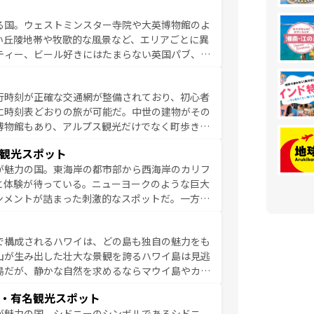
ひ体験してほしい。 なお、新着のド
る国。ウェストミンスター寺院や大英博物館のよ
。
い丘陵地帯や牧歌的な風景など、エリアごとに異
ティー、ビール好きにはたまらない英国パブ、サ
豊富。イギリスを旅して楽しみつくそう。 な
参照してほしい。
行時刻が正確な交通網が整備されており、初心者
に時刻表どおりの旅が可能だ。中世の建物がその
博物館もあり、アルプス観光だけでなく町歩きも
め物価も高いが、旅行者向けの交通パス提供のサ
観光スポット
観光を楽しむこともできる。 なお、新着
が魅力の国。東海岸の都市部から西海岸のカリフ
しい。
と体験が待っている。ニューヨークのような巨大
ンメントが詰まった刺激的なスポットだ。一方、
キャニオンやイエローストーン国立公園といった
ーリンズでは、音楽と美食が融合した独特の文化
で構成されるハワイは、どの島も独自の魅力をも
魅力を楽しみながら、その多様性と豊かな歴史を
山が生み出した壮大な景観を誇るハワイ島は見逃
リップや列車の旅も、アメリカならではの贅沢な
島だが、静かな自然を求めるならマウイ島やカウ
報は
コンテンツ一覧
を参照してほしい。
く海をはじめ、豊かな文化や歴史が息づいてい
・有名観光スポット
なしの心で訪れる人々を迎えてくれるハワイの
が魅力の国。シドニーのシンボルであるシドニ