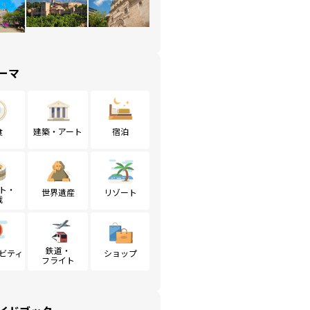
ーマ
食
建築・アート
宿泊
ト・
世界遺産
リゾート
戦
鉄道・
ビティ
ショップ
フライト