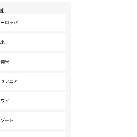
域
ヨーロッパ
北米
中南米
オセアニア
ハワイ
リゾート