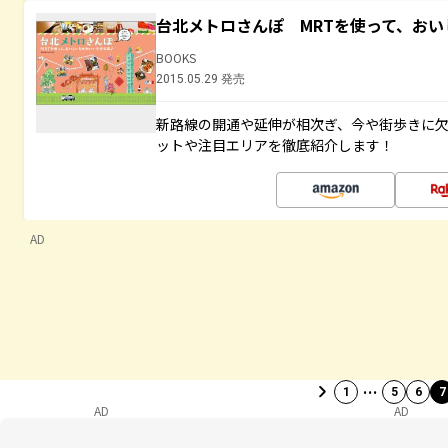
台北メトロさんぽ MRTを使って、お
BOOKS
2015.05.29 発売
新路線の開通や延伸が相次ぎ、今や街歩きに
ットや注目エリアを徹底紹介します！
AD
…
1
5
6
7
AD
AD