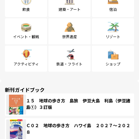
飲食
建築・アート
宿泊
イベント・観戦
世界遺産
リゾート
アクティビティ
鉄道・フライト
ショップ
新刊ガイドブック
１５ 地球の歩き方 島旅 伊豆大島 利島（伊豆諸
島①）３訂版
Ｃ０２ 地球の歩き方 ハワイ島 ２０２７～２０２
８