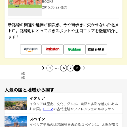
BOOKS
2015.05.29 発売
新路線の開通や延伸が相次ぎ、今や街歩きに欠かせない台北メ
トロ。路線別にとっておきスポットや注目エリアを徹底紹介し
ます！
詳細を見る
…
1
6
7
8
AD
AD
人気の国と地域から探す
イタリア
イタリアは歴史、文化、グルメ、自然と多彩な魅力にあふ
れた国。
ローマ
の古代遺跡やフィレンツェのルネッサンス
美術、ヴェネツィアの運河など、歴史あるスポットはもち
スペイン
ろん、トスカーナの美しい田園風景やアマルフィ海岸の絶
景など、自然景観も見逃せない。観光の合間には、本場の
イベリア半島のほぼ80％を占めるスペインは、太陽が降り