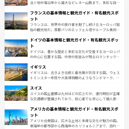
ピザやパスタなど、絶品のイタリア料理を堪能することも
注ぐ地中海沿岸から雄大なピレネー山脈まで、多彩な自然
できる。朝目覚めてから夜眠るまで、すべての瞬間を楽し
と文化が詰まったヨーロッパ屈指の旅行先だ。多様な地域
フランスの基本情報と観光ガイド・有名観光スポ
ませてくれるイタリアで、忘れられない旅をしてみよう！
文化が根付くこの国では、情熱的なフラメンコ、熱気あふ
なお、新着のイタリア情報は
コンテンツ一覧
を参照してほ
れる闘牛、そして美味しいタパスが生活の一部となってい
ット
しい。
る。首都マドリードの洗練された雰囲気や、バルセロナの
フランスは、世界中の旅行者を魅了し続けるヨーロッパ屈
アートに溢れた街角から、地方では古代ローマ遺跡や中世
指の観光地だ。首都パリのエッフェル塔やルーブル美術館
の城塞都市、穏やかなビーチリゾートまで多彩な表情を見
といった象徴的なスポットから、田舎町の古風な美しさま
せる。地方によって風土や気候が異なるスペインはその個
ドイツの基本情報と観光ガイド・有名観光スポッ
で、幅広い魅力が詰まっている。華麗な宮殿、歴史的な大
性で訪れる人を魅了する。 なお、新着のスペイン情報は
コ
聖堂、美しいビーチ、そして豊かな自然が、訪れる者を心
ト
ンテンツ一覧
を参照してほしい。
から魅了する。また、フランスは美食の国としても知ら
ドイツは、豊かな歴史と多彩な文化が交差するヨーロッパ
れ、フランス料理はユネスコ無形文化遺産にも登録されて
の中心に位置する国。中世の街並みが残るロマンチック街
いる。シャンパンの発祥地であるランス、プロヴァンスの
道から、未来を先取りするようなモダンな都市まで多様な
香り高いラベンダー畑など、多彩な楽しみ方が可能だ。さ
イギリス
顔を持つこの国は、どこを歩いても飽きることがない。ベ
らに、パリ以外の地域にも魅力が溢れており、どの街角に
ルリンの文化的活気、バイエルン州のアルプスの絶景、そ
イギリスは、古きよき伝統と最先端が共存する国。ウェス
も豊かな歴史と文化が息づいている。パリ以外の個性あふ
してライン川沿いのワイン畑といった風景は必見。ビール
トミンスター寺院や大英博物館のようなランドマーク、歴
れる地方に足を運ぶとそれぞれで全く異なる文化を体験で
とソーセージを味わいながら地元の人と過ごす楽しい時間
史ある大学都市、美しい丘陵地帯や牧歌的な風景など、エ
きるだろう。 なお、新着のフランス情報は
コンテンツ一覧
スイス
は、お酒好きな人にはぜひ体験してほしい。 なお、新着の
リアごとに異なる魅力がある。また、優雅なアフタヌーン
を参照してほしい。
ドイツ情報は
コンテンツ一覧
を参照してほしい。
ティー、ビール好きにはたまらない英国パブ、サッカー観
スイスの国土面積は九州ほどの広さだが、運行時刻が正確
戦など、本場だからこそできる体験も豊富。イギリスを旅
な交通網が整備されており、初心者でも安心して個人旅行
して楽しみつくそう。 なお、新着のイギリス情報は
コンテ
を楽しめる。日本同様に時刻表どおりの旅が可能だ。中世
アメリカの基本情報と観光ガイド・有名観光スポ
ンツ一覧
を参照してほしい。
の建物がそのまま残る町や、スイスならではのユニークな
博物館もあり、アルプス観光だけでなく町歩きも満喫する
ット
ことができる。国民の所得が高いため物価も高いが、旅行
アメリカ合衆国は、広大な土地と多様な文化が魅力の国。
者向けの交通パス提供のサービスもあり、うまく活用すれ
東海岸の都市部から西海岸のカリフォルニアまで、訪れる