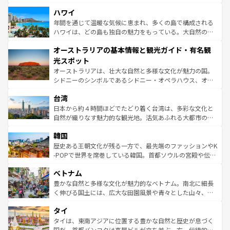
ば市内交通費無料で観光を楽しむこともできる。 なお、新
場所ごとに異なる風景と体験が待っている。ニューヨーク
着のスイス情報は
コンテンツ一覧
を参照してほしい。
ハワイ
のような巨大都市は、観光、ショッピング、エンターテイ
ンメントが詰まった刺激的なスポットだ。一方、アメリカ
年間を通じて温暖な気候に恵まれ、多くの島で構成される
西部には大自然が広がり、グランドキャニオンやイエロー
ハワイは、どの島も独自の魅力をもっている。大自然の神
ストーン国立公園といった絶景が堪能できる。さらに、南
秘を感じたいなら、火山が生み出した壮大な景観を誇るハ
オーストラリアの基本情報と観光ガイド・有名観
部のニューオーリンズでは、音楽と美食が融合した独特の
ワイ島は見逃せない。また、定番の観光地といえばオアフ
文化が魅力。旅行者はアメリカの各地域で異なる魅力を楽
島だが、静かな自然を求めるならマウイ島やカウアイ島が
光スポット
しみながら、その多様性と豊かな歴史を感じることができ
おすすめ。エメラルドグリーンに輝く海をはじめ、豊かな
オーストラリアは、壮大な自然と多様な文化が魅力の国。
るだろう。車でのロードトリップや列車の旅も、アメリカ
文化や歴史が息づいている。「アロハスピリット」と呼ば
シドニーのシンボルであるシドニー・オペラハウス、オー
ならではの贅沢な旅のスタイルだ。 なお、新着のアメリカ
れるおもてなしの心で訪れる人々を迎えてくれるハワイの
ストラリア東海岸北部に広がる大サンゴ礁地帯グレートバ
情報は
コンテンツ一覧
を参照してほしい。
人々、おいしいローカルフードやハワイアンミュージッ
台湾
リアリーフや大陸中央部にそびえるウルル（エアーズロッ
ク、伝統的なフラダンスなど、すべてがハワイの魅力を彩
ク）、タスマニアの美しい原生林やケアンズの熱帯雨林な
日本から約４時間ほどでたどり着く台湾は、多彩な文化と
っている。訪れるたびに新しい発見と感動が待っているハ
ど、見どころがたくさん。また、カフェやワイン、オージ
自然が織りなす魅力的な観光地。活気あふれる大都市の台
ワイを、存分に味わってほしい。 なお、新着のハワイ情報
ービーフなどの食文化も豊かで、美味しいものであふれて
北やノスタルジックな町並みが人気な九份（ジォウフェ
は
コンテンツ一覧
を参照してほしい。
韓国
いる。アクティビティも充実しており、サーフィンやダイ
ン）、静ひつな山岳地帯である台湾東部など、都市の喧騒
ビング、ハイキングなど、アウトドア好きにはたまらな
と山間の静けさが共存しており、訪れる人に新しい発見と
歴史ある王朝文化が残る一方で、最先端のファッションやK
い。オーストラリアの多彩な魅力を存分に味わいつくそ
驚きをもたらしてくれる。また、奥深い台湾の食文化も魅
-POPで世界を席巻している韓国。首都ソウルの宮殿や伝統
う。 なお、新着のオーストラリア情報は
コンテンツ一覧
を
力で、夜市などの屋台グルメから高級料理、ヘルシーで美
家屋が並ぶエリアでは韓国の歴史と文化に浸ることがで
参照してほしい。
ベトナム
容にもいいと評判のスイーツなど、バラエティ豊かな料理
き、地方に足を延ばせば四季折々の自然美を楽しむことが
が味わえる。 なお、新着の台湾情報は
コンテンツ一覧
を参
できる。そして、キムチや焼肉、絶品のストリートフード
豊かな自然と多様な文化が魅力的なベトナム。南北に細長
照してほしい。
まで、さまざまな韓国料理が待っている。夜には、韓国な
く伸びる国土には、広大な田園風景や青々とした山々、世
らではのナイトライフも堪能できる。あたたかいホスピタ
界遺産に登録された壮大な自然景観が点在し、都市部では
タイ
リティに包まれながら、韓国の多彩な魅力を心ゆくまで味
急速な発展と共に伝統が息づく。ハノイの古い町並みやホ
わってみてほしい。 なお、新着の韓国情報は
コンテンツ一
ーチミン市のフランス統治時代の建物も、独特の雰囲気を
タイは、東南アジアに位置する豊かな自然と歴史が息づく
覧
を参照してほしい。
醸し出している。また、バラエティの豊かさとおいしさで
国だ。首都バンコクは高層ビルが立ち並ぶ一方、伝統的な