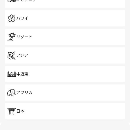
ハワイ
リゾート
アジア
中近東
アフリカ
日本