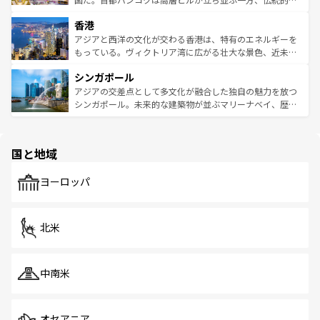
世界中の食通を魅了してやまないベトナム料理も魅力のひ
寺院や市場がいたるところに点在し、古きよき文化と現代
香港
とつ。フォーやバインミー、ベトナムコーヒーなどは、ぜ
の活気が交差している。北部ではチェンマイなどの山岳地
ひ現地で味わいたい。どの地域を訪れてもあたたかい人々
帯で自然と触れ合い、南部ではプーケットやクラビの美し
アジアと西洋の文化が交わる香港は、特有のエネルギーを
が旅行者を迎えてくれるので、きっと忘れられない旅にな
いビーチでリゾート気分を楽しむことができる。タイ料理
もっている。ヴィクトリア湾に広がる壮大な景色、近未来
るはずだ。 なお、新着のベトナム情報は
コンテンツ一覧
を
は世界的に有名で、屋台から高級レストランまで味覚を刺
的なアートスポット、そして歴史と現代が融合した町並
参照してほしい。
シンガポール
激する。気候は一年中温暖で、どの季節にも異なる楽しみ
み、どこを訪れても感動するはず。観光スポットが密集し
が待っている。親しみやすいタイの人々、仏教を中心とし
ており、効率よく見どころを回れるのも魅力。息をのむよ
アジアの交差点として多文化が融合した独自の魅力を放つ
た文化、そして多様な観光資源が、訪れる旅人を魅了し続
うな絶景から文化的な体験まで、香港を存分に楽しみ尽く
シンガポール。未来的な建築物が並ぶマリーナベイ、歴史
ける。 なお、新着のタイ情報は
コンテンツ一覧
を参照して
そう。 なお、新着の香港情報は
コンテンツ一覧
を参照して
と伝統を感じられるエスニックタウン、多数の緑豊かな公
ほしい。
ほしい。
園や自然保護区など、自然が調和した近代的な景観と文化
の多様性あふれるカラフルな町は、どこを歩いても新しい
国と地域
発見がある。さらに、治安のよさや充実した公共交通機関
も、旅行者にとっては魅力的なポイント。グルメも豊富
で、ホーカーズは地元の風情を楽しめる外せないスポット
ヨーロッパ
だ。訪れる人を飽きさせないシンガポールで、多様な魅力
を体感しよう。 なお、新着のシンガポール情報は
コンテン
ツ一覧
を参照してほしい。
北米
中南米
オセアニア