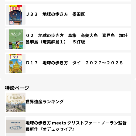
Ｊ３３ 地球の歩き方 墨田区
０２ 地球の歩き方 島旅 奄美大島 喜界島 加計
呂麻島（奄美群島１） ５訂版
Ｄ１７ 地球の歩き方 タイ ２０２７～２０２８
特設ページ
世界遺産ランキング
地球の歩き方 meets クリストファー・ノーラン監督
最新作『オデュッセイア』