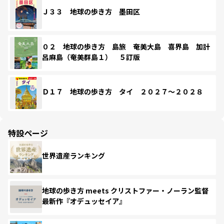
Ｊ３３ 地球の歩き方 墨田区
０２ 地球の歩き方 島旅 奄美大島 喜界島 加計
呂麻島（奄美群島１） ５訂版
Ｄ１７ 地球の歩き方 タイ ２０２７～２０２８
特設ページ
世界遺産ランキング
地球の歩き方 meets クリストファー・ノーラン監督
最新作『オデュッセイア』