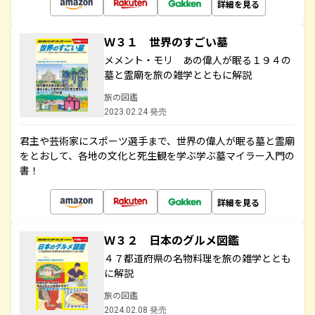
詳細を見る
Ｗ３１ 世界のすごい墓
メメント・モリ あの偉人が眠る１９４の
墓と霊廟を旅の雑学とともに解説
旅の図鑑
2023.02.24 発売
君主や芸術家にスポーツ選手まで、世界の偉人が眠る墓と霊廟
をとおして、各地の文化と死生観を学ぶ学ぶ墓マイラー入門の
書！
詳細を見る
Ｗ３２ 日本のグルメ図鑑
４７都道府県の名物料理を旅の雑学ととも
に解説
旅の図鑑
2024.02.08 発売