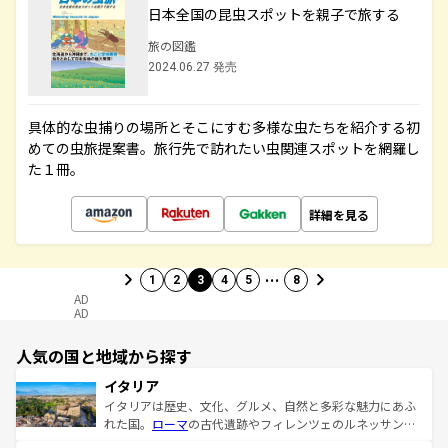
日本全国の昆虫スポットを親子で旅する
旅の図鑑
2024.06.27 発売
具体的な虫捕りの場所とそこにすむ多様な虫たちを紹介する初
めての虫旅提案書。旅行先で訪れたい虫関連スポットを網羅し
た１冊。
詳細を見る
…
1
2
3
4
5
8
AD
AD
人気の国と地域から探す
イタリア
イタリアは歴史、文化、グルメ、自然と多彩な魅力にあふ
れた国。
ローマ
の古代遺跡やフィレンツェのルネッサンス
美術、ヴェネツィアの運河など、歴史あるスポットはもち