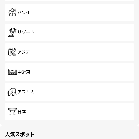
ハワイ
リゾート
アジア
中近東
アフリカ
日本
人気スポット