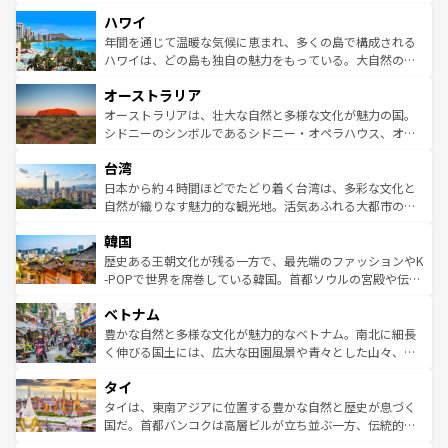
者向けの交通パス提供のサービスもあり、うまく活用すれ
場所ごとに異なる風景と体験が待っている。ニューヨーク
ハワイ
ば市内交通費無料で観光を楽しむこともできる。 なお、新
のような巨大都市は、観光、ショッピング、エンターテイ
着のスイス情報は
コンテンツ一覧
を参照してほしい。
ンメントが詰まった刺激的なスポットだ。一方、アメリカ
年間を通じて温暖な気候に恵まれ、多くの島で構成される
西部には大自然が広がり、グランドキャニオンやイエロー
ハワイは、どの島も独自の魅力をもっている。大自然の神
ストーン国立公園といった絶景が堪能できる。さらに、南
秘を感じたいなら、火山が生み出した壮大な景観を誇るハ
オーストラリア
部のニューオーリンズでは、音楽と美食が融合した独特の
ワイ島は見逃せない。また、定番の観光地といえばオアフ
文化が魅力。旅行者はアメリカの各地域で異なる魅力を楽
島だが、静かな自然を求めるならマウイ島やカウアイ島が
オーストラリアは、壮大な自然と多様な文化が魅力の国。
しみながら、その多様性と豊かな歴史を感じることができ
おすすめ。エメラルドグリーンに輝く海をはじめ、豊かな
シドニーのシンボルであるシドニー・オペラハウス、オー
るだろう。車でのロードトリップや列車の旅も、アメリカ
文化や歴史が息づいている。「アロハスピリット」と呼ば
ストラリア東海岸北部に広がる大サンゴ礁地帯グレートバ
ならではの贅沢な旅のスタイルだ。 なお、新着のアメリカ
台湾
れるおもてなしの心で訪れる人々を迎えてくれるハワイの
リアリーフや大陸中央部にそびえるウルル（エアーズロッ
情報は
コンテンツ一覧
を参照してほしい。
人々、おいしいローカルフードやハワイアンミュージッ
ク）、タスマニアの美しい原生林やケアンズの熱帯雨林な
日本から約４時間ほどでたどり着く台湾は、多彩な文化と
ク、伝統的なフラダンスなど、すべてがハワイの魅力を彩
ど、見どころがたくさん。また、カフェやワイン、オージ
自然が織りなす魅力的な観光地。活気あふれる大都市の台
っている。訪れるたびに新しい発見と感動が待っているハ
ービーフなどの食文化も豊かで、美味しいものであふれて
北やノスタルジックな町並みが人気な九份（ジォウフェ
ワイを、存分に味わってほしい。 なお、新着のハワイ情報
韓国
いる。アクティビティも充実しており、サーフィンやダイ
ン）、静ひつな山岳地帯である台湾東部など、都市の喧騒
は
コンテンツ一覧
を参照してほしい。
ビング、ハイキングなど、アウトドア好きにはたまらな
と山間の静けさが共存しており、訪れる人に新しい発見と
歴史ある王朝文化が残る一方で、最先端のファッションやK
い。オーストラリアの多彩な魅力を存分に味わいつくそ
驚きをもたらしてくれる。また、奥深い台湾の食文化も魅
-POPで世界を席巻している韓国。首都ソウルの宮殿や伝統
う。 なお、新着のオーストラリア情報は
コンテンツ一覧
を
力で、夜市などの屋台グルメから高級料理、ヘルシーで美
家屋が並ぶエリアでは韓国の歴史と文化に浸ることがで
参照してほしい。
ベトナム
容にもいいと評判のスイーツなど、バラエティ豊かな料理
き、地方に足を延ばせば四季折々の自然美を楽しむことが
が味わえる。 なお、新着の台湾情報は
コンテンツ一覧
を参
できる。そして、キムチや焼肉、絶品のストリートフード
豊かな自然と多様な文化が魅力的なベトナム。南北に細長
照してほしい。
まで、さまざまな韓国料理が待っている。夜には、韓国な
く伸びる国土には、広大な田園風景や青々とした山々、世
らではのナイトライフも堪能できる。あたたかいホスピタ
界遺産に登録された壮大な自然景観が点在し、都市部では
タイ
リティに包まれながら、韓国の多彩な魅力を心ゆくまで味
急速な発展と共に伝統が息づく。ハノイの古い町並みやホ
わってみてほしい。 なお、新着の韓国情報は
コンテンツ一
ーチミン市のフランス統治時代の建物も、独特の雰囲気を
タイは、東南アジアに位置する豊かな自然と歴史が息づく
覧
を参照してほしい。
醸し出している。また、バラエティの豊かさとおいしさで
国だ。首都バンコクは高層ビルが立ち並ぶ一方、伝統的な
世界中の食通を魅了してやまないベトナム料理も魅力のひ
寺院や市場がいたるところに点在し、古きよき文化と現代