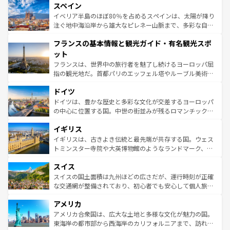
スペイン
ろん、トスカーナの美しい田園風景やアマルフィ海岸の絶
景など、自然景観も見逃せない。観光の合間には、本場の
イベリア半島のほぼ80％を占めるスペインは、太陽が降り
ピザやパスタなど、絶品のイタリア料理を堪能することも
注ぐ地中海沿岸から雄大なピレネー山脈まで、多彩な自然
できる。朝目覚めてから夜眠るまで、すべての瞬間を楽し
と文化が詰まったヨーロッパ屈指の旅行先だ。多様な地域
フランスの基本情報と観光ガイド・有名観光スポ
ませてくれるイタリアで、忘れられない旅をしてみよう！
文化が根付くこの国では、情熱的なフラメンコ、熱気あふ
なお、新着のイタリア情報は
コンテンツ一覧
を参照してほ
れる闘牛、そして美味しいタパスが生活の一部となってい
ット
しい。
る。首都マドリードの洗練された雰囲気や、バルセロナの
フランスは、世界中の旅行者を魅了し続けるヨーロッパ屈
アートに溢れた街角から、地方では古代ローマ遺跡や中世
指の観光地だ。首都パリのエッフェル塔やルーブル美術館
の城塞都市、穏やかなビーチリゾートまで多彩な表情を見
といった象徴的なスポットから、田舎町の古風な美しさま
せる。地方によって風土や気候が異なるスペインはその個
ドイツ
で、幅広い魅力が詰まっている。華麗な宮殿、歴史的な大
性で訪れる人を魅了する。 なお、新着のスペイン情報は
コ
聖堂、美しいビーチ、そして豊かな自然が、訪れる者を心
ドイツは、豊かな歴史と多彩な文化が交差するヨーロッパ
ンテンツ一覧
を参照してほしい。
から魅了する。また、フランスは美食の国としても知ら
の中心に位置する国。中世の街並みが残るロマンチック街
れ、フランス料理はユネスコ無形文化遺産にも登録されて
道から、未来を先取りするようなモダンな都市まで多様な
イギリス
いる。シャンパンの発祥地であるランス、プロヴァンスの
顔を持つこの国は、どこを歩いても飽きることがない。ベ
香り高いラベンダー畑など、多彩な楽しみ方が可能だ。さ
ルリンの文化的活気、バイエルン州のアルプスの絶景、そ
イギリスは、古きよき伝統と最先端が共存する国。ウェス
らに、パリ以外の地域にも魅力が溢れており、どの街角に
してライン川沿いのワイン畑といった風景は必見。ビール
トミンスター寺院や大英博物館のようなランドマーク、歴
も豊かな歴史と文化が息づいている。パリ以外の個性あふ
とソーセージを味わいながら地元の人と過ごす楽しい時間
史ある大学都市、美しい丘陵地帯や牧歌的な風景など、エ
れる地方に足を運ぶとそれぞれで全く異なる文化を体験で
スイス
は、お酒好きな人にはぜひ体験してほしい。 なお、新着の
リアごとに異なる魅力がある。また、優雅なアフタヌーン
きるだろう。 なお、新着のフランス情報は
コンテンツ一覧
ドイツ情報は
コンテンツ一覧
を参照してほしい。
ティー、ビール好きにはたまらない英国パブ、サッカー観
スイスの国土面積は九州ほどの広さだが、運行時刻が正確
を参照してほしい。
戦など、本場だからこそできる体験も豊富。イギリスを旅
な交通網が整備されており、初心者でも安心して個人旅行
して楽しみつくそう。 なお、新着のイギリス情報は
コンテ
を楽しめる。日本同様に時刻表どおりの旅が可能だ。中世
アメリカ
ンツ一覧
を参照してほしい。
の建物がそのまま残る町や、スイスならではのユニークな
博物館もあり、アルプス観光だけでなく町歩きも満喫する
アメリカ合衆国は、広大な土地と多様な文化が魅力の国。
ことができる。国民の所得が高いため物価も高いが、旅行
東海岸の都市部から西海岸のカリフォルニアまで、訪れる