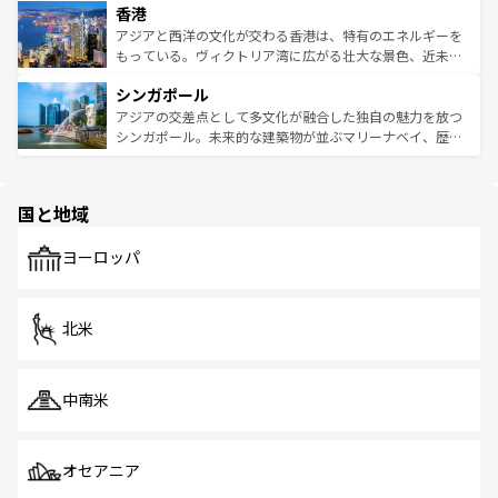
香港
とつ。フォーやバインミー、ベトナムコーヒーなどは、ぜ
の活気が交差している。北部ではチェンマイなどの山岳地
ひ現地で味わいたい。どの地域を訪れてもあたたかい人々
帯で自然と触れ合い、南部ではプーケットやクラビの美し
アジアと西洋の文化が交わる香港は、特有のエネルギーを
が旅行者を迎えてくれるので、きっと忘れられない旅にな
いビーチでリゾート気分を楽しむことができる。タイ料理
もっている。ヴィクトリア湾に広がる壮大な景色、近未来
るはずだ。 なお、新着のベトナム情報は
コンテンツ一覧
を
は世界的に有名で、屋台から高級レストランまで味覚を刺
的なアートスポット、そして歴史と現代が融合した町並
参照してほしい。
シンガポール
激する。気候は一年中温暖で、どの季節にも異なる楽しみ
み、どこを訪れても感動するはず。観光スポットが密集し
が待っている。親しみやすいタイの人々、仏教を中心とし
ており、効率よく見どころを回れるのも魅力。息をのむよ
アジアの交差点として多文化が融合した独自の魅力を放つ
た文化、そして多様な観光資源が、訪れる旅人を魅了し続
うな絶景から文化的な体験まで、香港を存分に楽しみ尽く
シンガポール。未来的な建築物が並ぶマリーナベイ、歴史
ける。 なお、新着のタイ情報は
コンテンツ一覧
を参照して
そう。 なお、新着の香港情報は
コンテンツ一覧
を参照して
と伝統を感じられるエスニックタウン、多数の緑豊かな公
ほしい。
ほしい。
園や自然保護区など、自然が調和した近代的な景観と文化
の多様性あふれるカラフルな町は、どこを歩いても新しい
国と地域
発見がある。さらに、治安のよさや充実した公共交通機関
も、旅行者にとっては魅力的なポイント。グルメも豊富
で、ホーカーズは地元の風情を楽しめる外せないスポット
ヨーロッパ
だ。訪れる人を飽きさせないシンガポールで、多様な魅力
を体感しよう。 なお、新着のシンガポール情報は
コンテン
ツ一覧
を参照してほしい。
北米
中南米
オセアニア