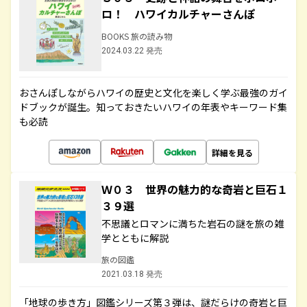
ロ！ ハワイカルチャーさんぽ
BOOKS 旅の読み物
2024.03.22 発売
おさんぽしながらハワイの歴史と文化を楽しく学ぶ最強のガイ
ドブックが誕生。知っておきたいハワイの年表やキーワード集
も必読
詳細を見る
Ｗ０３ 世界の魅力的な奇岩と巨石１
３９選
不思議とロマンに満ちた岩石の謎を旅の雑
学とともに解説
旅の図鑑
2021.03.18 発売
「地球の歩き方」図鑑シリーズ第３弾は、謎だらけの奇岩と巨