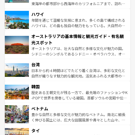
者向けの交通パス提供のサービスもあり、うまく活用すれ
東海岸の都市部から西海岸のカリフォルニアまで、訪れる
ば市内交通費無料で観光を楽しむこともできる。 なお、新
場所ごとに異なる風景と体験が待っている。ニューヨーク
着のスイス情報は
コンテンツ一覧
を参照してほしい。
ハワイ
のような巨大都市は、観光、ショッピング、エンターテイ
ンメントが詰まった刺激的なスポットだ。一方、アメリカ
年間を通じて温暖な気候に恵まれ、多くの島で構成される
西部には大自然が広がり、グランドキャニオンやイエロー
ハワイは、どの島も独自の魅力をもっている。大自然の神
ストーン国立公園といった絶景が堪能できる。さらに、南
秘を感じたいなら、火山が生み出した壮大な景観を誇るハ
オーストラリアの基本情報と観光ガイド・有名観
部のニューオーリンズでは、音楽と美食が融合した独特の
ワイ島は見逃せない。また、定番の観光地といえばオアフ
文化が魅力。旅行者はアメリカの各地域で異なる魅力を楽
島だが、静かな自然を求めるならマウイ島やカウアイ島が
光スポット
しみながら、その多様性と豊かな歴史を感じることができ
おすすめ。エメラルドグリーンに輝く海をはじめ、豊かな
オーストラリアは、壮大な自然と多様な文化が魅力の国。
るだろう。車でのロードトリップや列車の旅も、アメリカ
文化や歴史が息づいている。「アロハスピリット」と呼ば
シドニーのシンボルであるシドニー・オペラハウス、オー
ならではの贅沢な旅のスタイルだ。 なお、新着のアメリカ
れるおもてなしの心で訪れる人々を迎えてくれるハワイの
ストラリア東海岸北部に広がる大サンゴ礁地帯グレートバ
情報は
コンテンツ一覧
を参照してほしい。
人々、おいしいローカルフードやハワイアンミュージッ
台湾
リアリーフや大陸中央部にそびえるウルル（エアーズロッ
ク、伝統的なフラダンスなど、すべてがハワイの魅力を彩
ク）、タスマニアの美しい原生林やケアンズの熱帯雨林な
日本から約４時間ほどでたどり着く台湾は、多彩な文化と
っている。訪れるたびに新しい発見と感動が待っているハ
ど、見どころがたくさん。また、カフェやワイン、オージ
自然が織りなす魅力的な観光地。活気あふれる大都市の台
ワイを、存分に味わってほしい。 なお、新着のハワイ情報
ービーフなどの食文化も豊かで、美味しいものであふれて
北やノスタルジックな町並みが人気な九份（ジォウフェ
は
コンテンツ一覧
を参照してほしい。
韓国
いる。アクティビティも充実しており、サーフィンやダイ
ン）、静ひつな山岳地帯である台湾東部など、都市の喧騒
ビング、ハイキングなど、アウトドア好きにはたまらな
と山間の静けさが共存しており、訪れる人に新しい発見と
歴史ある王朝文化が残る一方で、最先端のファッションやK
い。オーストラリアの多彩な魅力を存分に味わいつくそ
驚きをもたらしてくれる。また、奥深い台湾の食文化も魅
-POPで世界を席巻している韓国。首都ソウルの宮殿や伝統
う。 なお、新着のオーストラリア情報は
コンテンツ一覧
を
力で、夜市などの屋台グルメから高級料理、ヘルシーで美
家屋が並ぶエリアでは韓国の歴史と文化に浸ることがで
参照してほしい。
ベトナム
容にもいいと評判のスイーツなど、バラエティ豊かな料理
き、地方に足を延ばせば四季折々の自然美を楽しむことが
が味わえる。 なお、新着の台湾情報は
コンテンツ一覧
を参
できる。そして、キムチや焼肉、絶品のストリートフード
豊かな自然と多様な文化が魅力的なベトナム。南北に細長
照してほしい。
まで、さまざまな韓国料理が待っている。夜には、韓国な
く伸びる国土には、広大な田園風景や青々とした山々、世
らではのナイトライフも堪能できる。あたたかいホスピタ
界遺産に登録された壮大な自然景観が点在し、都市部では
タイ
リティに包まれながら、韓国の多彩な魅力を心ゆくまで味
急速な発展と共に伝統が息づく。ハノイの古い町並みやホ