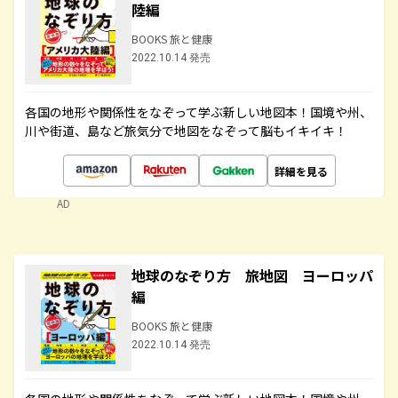
陸編
BOOKS 旅と健康
2022.10.14 発売
各国の地形や関係性をなぞって学ぶ新しい地図本！国境や州、
川や街道、島など旅気分で地図をなぞって脳もイキイキ！
詳細を見る
AD
地球のなぞり方 旅地図 ヨーロッパ
編
BOOKS 旅と健康
2022.10.14 発売