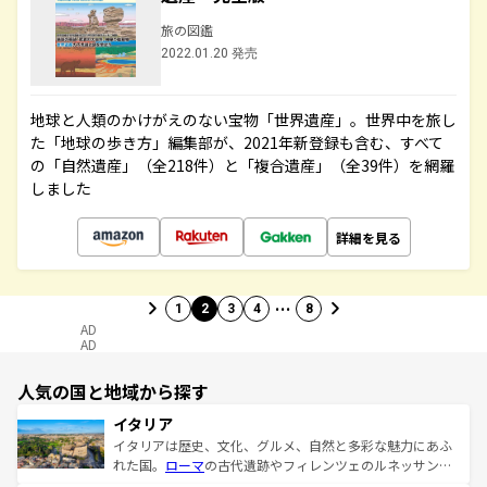
旅の図鑑
2022.01.20 発売
地球と人類のかけがえのない宝物「世界遺産」。世界中を旅し
た「地球の歩き方」編集部が、2021年新登録も含む、すべて
の「自然遺産」（全218件）と「複合遺産」（全39件）を網羅
しました
詳細を見る
…
1
2
3
4
8
AD
AD
人気の国と地域から探す
イタリア
イタリアは歴史、文化、グルメ、自然と多彩な魅力にあふ
れた国。
ローマ
の古代遺跡やフィレンツェのルネッサンス
美術、ヴェネツィアの運河など、歴史あるスポットはもち