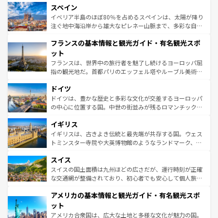
スペイン
ろん、トスカーナの美しい田園風景やアマルフィ海岸の絶
景など、自然景観も見逃せない。観光の合間には、本場の
イベリア半島のほぼ80％を占めるスペインは、太陽が降り
ピザやパスタなど、絶品のイタリア料理を堪能することも
注ぐ地中海沿岸から雄大なピレネー山脈まで、多彩な自然
できる。朝目覚めてから夜眠るまで、すべての瞬間を楽し
と文化が詰まったヨーロッパ屈指の旅行先だ。多様な地域
フランスの基本情報と観光ガイド・有名観光スポ
ませてくれるイタリアで、忘れられない旅をしてみよう！
文化が根付くこの国では、情熱的なフラメンコ、熱気あふ
なお、新着のイタリア情報は
コンテンツ一覧
を参照してほ
れる闘牛、そして美味しいタパスが生活の一部となってい
ット
しい。
る。首都マドリードの洗練された雰囲気や、バルセロナの
フランスは、世界中の旅行者を魅了し続けるヨーロッパ屈
アートに溢れた街角から、地方では古代ローマ遺跡や中世
指の観光地だ。首都パリのエッフェル塔やルーブル美術館
の城塞都市、穏やかなビーチリゾートまで多彩な表情を見
といった象徴的なスポットから、田舎町の古風な美しさま
せる。地方によって風土や気候が異なるスペインはその個
ドイツ
で、幅広い魅力が詰まっている。華麗な宮殿、歴史的な大
性で訪れる人を魅了する。 なお、新着のスペイン情報は
コ
聖堂、美しいビーチ、そして豊かな自然が、訪れる者を心
ドイツは、豊かな歴史と多彩な文化が交差するヨーロッパ
ンテンツ一覧
を参照してほしい。
から魅了する。また、フランスは美食の国としても知ら
の中心に位置する国。中世の街並みが残るロマンチック街
れ、フランス料理はユネスコ無形文化遺産にも登録されて
道から、未来を先取りするようなモダンな都市まで多様な
イギリス
いる。シャンパンの発祥地であるランス、プロヴァンスの
顔を持つこの国は、どこを歩いても飽きることがない。ベ
香り高いラベンダー畑など、多彩な楽しみ方が可能だ。さ
ルリンの文化的活気、バイエルン州のアルプスの絶景、そ
イギリスは、古きよき伝統と最先端が共存する国。ウェス
らに、パリ以外の地域にも魅力が溢れており、どの街角に
してライン川沿いのワイン畑といった風景は必見。ビール
トミンスター寺院や大英博物館のようなランドマーク、歴
も豊かな歴史と文化が息づいている。パリ以外の個性あふ
とソーセージを味わいながら地元の人と過ごす楽しい時間
史ある大学都市、美しい丘陵地帯や牧歌的な風景など、エ
れる地方に足を運ぶとそれぞれで全く異なる文化を体験で
スイス
は、お酒好きな人にはぜひ体験してほしい。 なお、新着の
リアごとに異なる魅力がある。また、優雅なアフタヌーン
きるだろう。 なお、新着のフランス情報は
コンテンツ一覧
ドイツ情報は
コンテンツ一覧
を参照してほしい。
ティー、ビール好きにはたまらない英国パブ、サッカー観
スイスの国土面積は九州ほどの広さだが、運行時刻が正確
を参照してほしい。
戦など、本場だからこそできる体験も豊富。イギリスを旅
な交通網が整備されており、初心者でも安心して個人旅行
して楽しみつくそう。 なお、新着のイギリス情報は
コンテ
を楽しめる。日本同様に時刻表どおりの旅が可能だ。中世
アメリカの基本情報と観光ガイド・有名観光スポ
ンツ一覧
を参照してほしい。
の建物がそのまま残る町や、スイスならではのユニークな
博物館もあり、アルプス観光だけでなく町歩きも満喫する
ット
ことができる。国民の所得が高いため物価も高いが、旅行
アメリカ合衆国は、広大な土地と多様な文化が魅力の国。