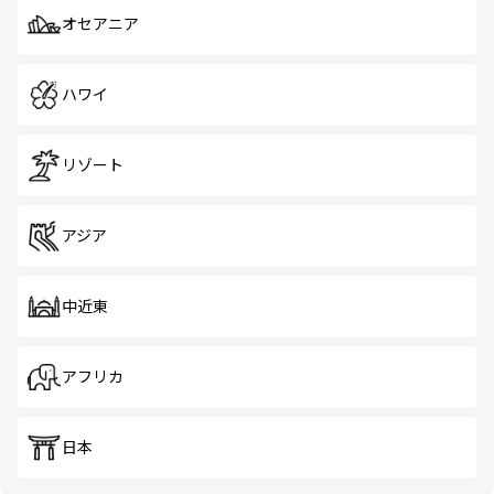
オセアニア
ハワイ
リゾート
アジア
中近東
アフリカ
日本