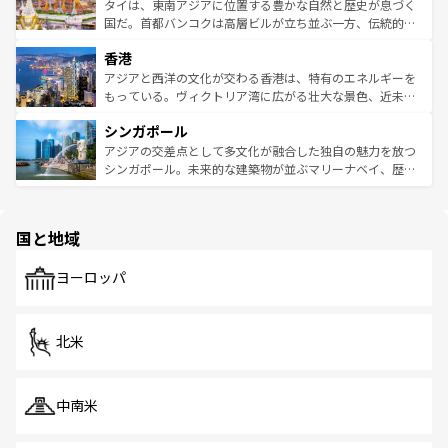
わってみてほしい。 なお、新着の韓国情報は
コンテンツ一
ーチミン市のフランス統治時代の建物も、独特の雰囲気を
タイは、東南アジアに位置する豊かな自然と歴史が息づく
覧
を参照してほしい。
醸し出している。また、バラエティの豊かさとおいしさで
国だ。首都バンコクは高層ビルが立ち並ぶ一方、伝統的な
世界中の食通を魅了してやまないベトナム料理も魅力のひ
寺院や市場がいたるところに点在し、古きよき文化と現代
香港
とつ。フォーやバインミー、ベトナムコーヒーなどは、ぜ
の活気が交差している。北部ではチェンマイなどの山岳地
ひ現地で味わいたい。どの地域を訪れてもあたたかい人々
帯で自然と触れ合い、南部ではプーケットやクラビの美し
アジアと西洋の文化が交わる香港は、特有のエネルギーを
が旅行者を迎えてくれるので、きっと忘れられない旅にな
いビーチでリゾート気分を楽しむことができる。タイ料理
もっている。ヴィクトリア湾に広がる壮大な景色、近未来
るはずだ。 なお、新着のベトナム情報は
コンテンツ一覧
を
は世界的に有名で、屋台から高級レストランまで味覚を刺
的なアートスポット、そして歴史と現代が融合した町並
参照してほしい。
シンガポール
激する。気候は一年中温暖で、どの季節にも異なる楽しみ
み、どこを訪れても感動するはず。観光スポットが密集し
が待っている。親しみやすいタイの人々、仏教を中心とし
ており、効率よく見どころを回れるのも魅力。息をのむよ
アジアの交差点として多文化が融合した独自の魅力を放つ
た文化、そして多様な観光資源が、訪れる旅人を魅了し続
うな絶景から文化的な体験まで、香港を存分に楽しみ尽く
シンガポール。未来的な建築物が並ぶマリーナベイ、歴史
ける。 なお、新着のタイ情報は
コンテンツ一覧
を参照して
そう。 なお、新着の香港情報は
コンテンツ一覧
を参照して
と伝統を感じられるエスニックタウン、多数の緑豊かな公
ほしい。
ほしい。
園や自然保護区など、自然が調和した近代的な景観と文化
の多様性あふれるカラフルな町は、どこを歩いても新しい
国と地域
発見がある。さらに、治安のよさや充実した公共交通機関
も、旅行者にとっては魅力的なポイント。グルメも豊富
で、ホーカーズは地元の風情を楽しめる外せないスポット
ヨーロッパ
だ。訪れる人を飽きさせないシンガポールで、多様な魅力
を体感しよう。 なお、新着のシンガポール情報は
コンテン
ツ一覧
を参照してほしい。
北米
中南米