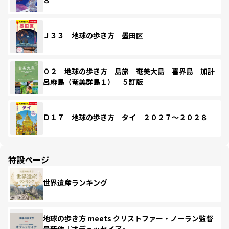
Ｊ３３ 地球の歩き方 墨田区
０２ 地球の歩き方 島旅 奄美大島 喜界島 加計
呂麻島（奄美群島１） ５訂版
Ｄ１７ 地球の歩き方 タイ ２０２７～２０２８
特設ページ
世界遺産ランキング
地球の歩き方 meets クリストファー・ノーラン監督
最新作『オデュッセイア』