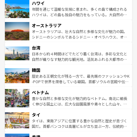
ハワイ
ば市内交通費無料で観光を楽しむこともできる。 なお、新
のような巨大都市は、観光、ショッピング、エンターテイ
着のスイス情報は
コンテンツ一覧
を参照してほしい。
ンメントが詰まった刺激的なスポットだ。一方、アメリカ
年間を通じて温暖な気候に恵まれ、多くの島で構成される
西部には大自然が広がり、グランドキャニオンやイエロー
ハワイは、どの島も独自の魅力をもっている。大自然の神
ストーン国立公園といった絶景が堪能できる。さらに、南
秘を感じたいなら、火山が生み出した壮大な景観を誇るハ
オーストラリア
部のニューオーリンズでは、音楽と美食が融合した独特の
ワイ島は見逃せない。また、定番の観光地といえばオアフ
文化が魅力。旅行者はアメリカの各地域で異なる魅力を楽
島だが、静かな自然を求めるならマウイ島やカウアイ島が
オーストラリアは、壮大な自然と多様な文化が魅力の国。
しみながら、その多様性と豊かな歴史を感じることができ
おすすめ。エメラルドグリーンに輝く海をはじめ、豊かな
シドニーのシンボルであるシドニー・オペラハウス、オー
るだろう。車でのロードトリップや列車の旅も、アメリカ
文化や歴史が息づいている。「アロハスピリット」と呼ば
ストラリア東海岸北部に広がる大サンゴ礁地帯グレートバ
ならではの贅沢な旅のスタイルだ。 なお、新着のアメリカ
台湾
れるおもてなしの心で訪れる人々を迎えてくれるハワイの
リアリーフや大陸中央部にそびえるウルル（エアーズロッ
情報は
コンテンツ一覧
を参照してほしい。
人々、おいしいローカルフードやハワイアンミュージッ
ク）、タスマニアの美しい原生林やケアンズの熱帯雨林な
日本から約４時間ほどでたどり着く台湾は、多彩な文化と
ク、伝統的なフラダンスなど、すべてがハワイの魅力を彩
ど、見どころがたくさん。また、カフェやワイン、オージ
自然が織りなす魅力的な観光地。活気あふれる大都市の台
っている。訪れるたびに新しい発見と感動が待っているハ
ービーフなどの食文化も豊かで、美味しいものであふれて
北やノスタルジックな町並みが人気な九份（ジォウフェ
ワイを、存分に味わってほしい。 なお、新着のハワイ情報
韓国
いる。アクティビティも充実しており、サーフィンやダイ
ン）、静ひつな山岳地帯である台湾東部など、都市の喧騒
は
コンテンツ一覧
を参照してほしい。
ビング、ハイキングなど、アウトドア好きにはたまらな
と山間の静けさが共存しており、訪れる人に新しい発見と
歴史ある王朝文化が残る一方で、最先端のファッションやK
い。オーストラリアの多彩な魅力を存分に味わいつくそ
驚きをもたらしてくれる。また、奥深い台湾の食文化も魅
-POPで世界を席巻している韓国。首都ソウルの宮殿や伝統
う。 なお、新着のオーストラリア情報は
コンテンツ一覧
を
力で、夜市などの屋台グルメから高級料理、ヘルシーで美
家屋が並ぶエリアでは韓国の歴史と文化に浸ることがで
参照してほしい。
ベトナム
容にもいいと評判のスイーツなど、バラエティ豊かな料理
き、地方に足を延ばせば四季折々の自然美を楽しむことが
が味わえる。 なお、新着の台湾情報は
コンテンツ一覧
を参
できる。そして、キムチや焼肉、絶品のストリートフード
豊かな自然と多様な文化が魅力的なベトナム。南北に細長
照してほしい。
まで、さまざまな韓国料理が待っている。夜には、韓国な
く伸びる国土には、広大な田園風景や青々とした山々、世
らではのナイトライフも堪能できる。あたたかいホスピタ
界遺産に登録された壮大な自然景観が点在し、都市部では
タイ
リティに包まれながら、韓国の多彩な魅力を心ゆくまで味
急速な発展と共に伝統が息づく。ハノイの古い町並みやホ
わってみてほしい。 なお、新着の韓国情報は
コンテンツ一
ーチミン市のフランス統治時代の建物も、独特の雰囲気を
タイは、東南アジアに位置する豊かな自然と歴史が息づく
覧
を参照してほしい。
醸し出している。また、バラエティの豊かさとおいしさで
国だ。首都バンコクは高層ビルが立ち並ぶ一方、伝統的な
世界中の食通を魅了してやまないベトナム料理も魅力のひ
寺院や市場がいたるところに点在し、古きよき文化と現代
とつ。フォーやバインミー、ベトナムコーヒーなどは、ぜ