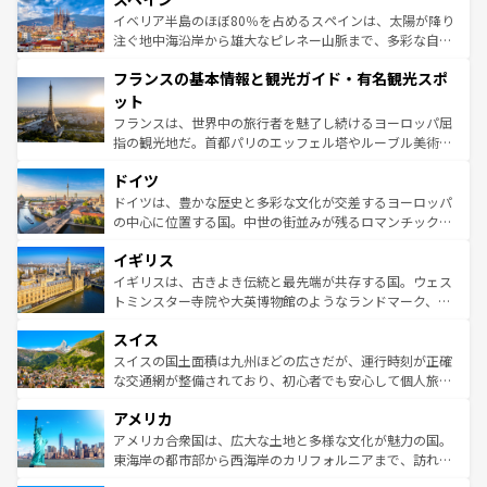
景など、自然景観も見逃せない。観光の合間には、本場の
イベリア半島のほぼ80％を占めるスペインは、太陽が降り
ピザやパスタなど、絶品のイタリア料理を堪能することも
注ぐ地中海沿岸から雄大なピレネー山脈まで、多彩な自然
できる。朝目覚めてから夜眠るまで、すべての瞬間を楽し
と文化が詰まったヨーロッパ屈指の旅行先だ。多様な地域
フランスの基本情報と観光ガイド・有名観光スポ
ませてくれるイタリアで、忘れられない旅をしてみよう！
文化が根付くこの国では、情熱的なフラメンコ、熱気あふ
なお、新着のイタリア情報は
コンテンツ一覧
を参照してほ
れる闘牛、そして美味しいタパスが生活の一部となってい
ット
しい。
る。首都マドリードの洗練された雰囲気や、バルセロナの
フランスは、世界中の旅行者を魅了し続けるヨーロッパ屈
アートに溢れた街角から、地方では古代ローマ遺跡や中世
指の観光地だ。首都パリのエッフェル塔やルーブル美術館
の城塞都市、穏やかなビーチリゾートまで多彩な表情を見
といった象徴的なスポットから、田舎町の古風な美しさま
せる。地方によって風土や気候が異なるスペインはその個
ドイツ
で、幅広い魅力が詰まっている。華麗な宮殿、歴史的な大
性で訪れる人を魅了する。 なお、新着のスペイン情報は
コ
聖堂、美しいビーチ、そして豊かな自然が、訪れる者を心
ドイツは、豊かな歴史と多彩な文化が交差するヨーロッパ
ンテンツ一覧
を参照してほしい。
から魅了する。また、フランスは美食の国としても知ら
の中心に位置する国。中世の街並みが残るロマンチック街
れ、フランス料理はユネスコ無形文化遺産にも登録されて
道から、未来を先取りするようなモダンな都市まで多様な
イギリス
いる。シャンパンの発祥地であるランス、プロヴァンスの
顔を持つこの国は、どこを歩いても飽きることがない。ベ
香り高いラベンダー畑など、多彩な楽しみ方が可能だ。さ
ルリンの文化的活気、バイエルン州のアルプスの絶景、そ
イギリスは、古きよき伝統と最先端が共存する国。ウェス
らに、パリ以外の地域にも魅力が溢れており、どの街角に
してライン川沿いのワイン畑といった風景は必見。ビール
トミンスター寺院や大英博物館のようなランドマーク、歴
も豊かな歴史と文化が息づいている。パリ以外の個性あふ
とソーセージを味わいながら地元の人と過ごす楽しい時間
史ある大学都市、美しい丘陵地帯や牧歌的な風景など、エ
れる地方に足を運ぶとそれぞれで全く異なる文化を体験で
スイス
は、お酒好きな人にはぜひ体験してほしい。 なお、新着の
リアごとに異なる魅力がある。また、優雅なアフタヌーン
きるだろう。 なお、新着のフランス情報は
コンテンツ一覧
ドイツ情報は
コンテンツ一覧
を参照してほしい。
ティー、ビール好きにはたまらない英国パブ、サッカー観
スイスの国土面積は九州ほどの広さだが、運行時刻が正確
を参照してほしい。
戦など、本場だからこそできる体験も豊富。イギリスを旅
な交通網が整備されており、初心者でも安心して個人旅行
して楽しみつくそう。 なお、新着のイギリス情報は
コンテ
を楽しめる。日本同様に時刻表どおりの旅が可能だ。中世
アメリカ
ンツ一覧
を参照してほしい。
の建物がそのまま残る町や、スイスならではのユニークな
博物館もあり、アルプス観光だけでなく町歩きも満喫する
アメリカ合衆国は、広大な土地と多様な文化が魅力の国。
ことができる。国民の所得が高いため物価も高いが、旅行
東海岸の都市部から西海岸のカリフォルニアまで、訪れる
者向けの交通パス提供のサービスもあり、うまく活用すれ
場所ごとに異なる風景と体験が待っている。ニューヨーク