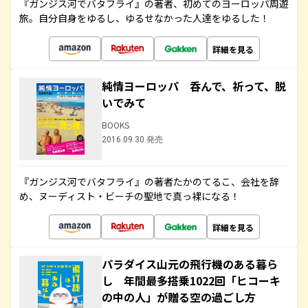
『ガンジス河でバタフライ』の著者、初めてのヨーロッパ周遊
旅。自分自身をゆるし、ゆるせなかった人達をゆるした！
詳細を見る
純情ヨーロッパ 呑んで、祈って、脱
いでみて
BOOKS
2016.09.30 発売
『ガンジス河でバタフライ』の著者たかのてるこ、会社を辞
め、ヌーディスト・ビーチの聖地で真っ裸になる！
詳細を見る
パラダイス山元の飛行機のある暮ら
し 年間最多搭乗1022回「ヒコーキ
の中の人」が贈る空の過ごし方