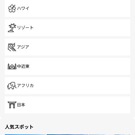
ハワイ
リゾート
アジア
中近東
アフリカ
日本
人気スポット