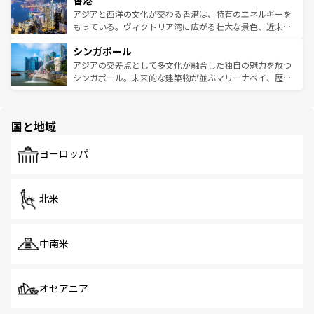
香港
の活気が交差している。北部ではチェンマイなどの山岳地
ひ現地で味わいたい。どの地域を訪れてもあたたかい人々
帯で自然と触れ合い、南部ではプーケットやクラビの美し
アジアと西洋の文化が交わる香港は、特有のエネルギーを
が旅行者を迎えてくれるので、きっと忘れられない旅にな
いビーチでリゾート気分を楽しむことができる。タイ料理
もっている。ヴィクトリア湾に広がる壮大な景色、近未来
るはずだ。 なお、新着のベトナム情報は
コンテンツ一覧
を
は世界的に有名で、屋台から高級レストランまで味覚を刺
的なアートスポット、そして歴史と現代が融合した町並
参照してほしい。
シンガポール
激する。気候は一年中温暖で、どの季節にも異なる楽しみ
み、どこを訪れても感動するはず。観光スポットが密集し
が待っている。親しみやすいタイの人々、仏教を中心とし
ており、効率よく見どころを回れるのも魅力。息をのむよ
アジアの交差点として多文化が融合した独自の魅力を放つ
た文化、そして多様な観光資源が、訪れる旅人を魅了し続
うな絶景から文化的な体験まで、香港を存分に楽しみ尽く
シンガポール。未来的な建築物が並ぶマリーナベイ、歴史
ける。 なお、新着のタイ情報は
コンテンツ一覧
を参照して
そう。 なお、新着の香港情報は
コンテンツ一覧
を参照して
と伝統を感じられるエスニックタウン、多数の緑豊かな公
ほしい。
ほしい。
園や自然保護区など、自然が調和した近代的な景観と文化
の多様性あふれるカラフルな町は、どこを歩いても新しい
国と地域
発見がある。さらに、治安のよさや充実した公共交通機関
も、旅行者にとっては魅力的なポイント。グルメも豊富
で、ホーカーズは地元の風情を楽しめる外せないスポット
ヨーロッパ
だ。訪れる人を飽きさせないシンガポールで、多様な魅力
を体感しよう。 なお、新着のシンガポール情報は
コンテン
ツ一覧
を参照してほしい。
北米
中南米
オセアニア