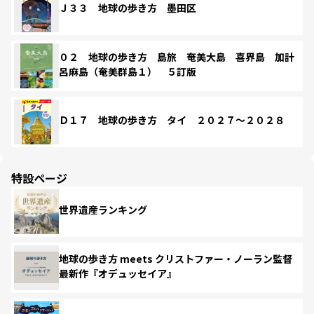
Ｊ３３ 地球の歩き方 墨田区
０２ 地球の歩き方 島旅 奄美大島 喜界島 加計
呂麻島（奄美群島１） ５訂版
Ｄ１７ 地球の歩き方 タイ ２０２７～２０２８
特設ページ
世界遺産ランキング
地球の歩き方 meets クリストファー・ノーラン監督
最新作『オデュッセイア』