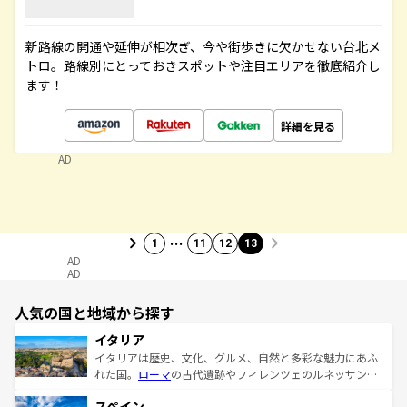
新路線の開通や延伸が相次ぎ、今や街歩きに欠かせない台北メ
トロ。路線別にとっておきスポットや注目エリアを徹底紹介し
ます！
詳細を見る
AD
…
1
11
12
13
AD
AD
人気の国と地域から探す
イタリア
イタリアは歴史、文化、グルメ、自然と多彩な魅力にあふ
れた国。
ローマ
の古代遺跡やフィレンツェのルネッサンス
美術、ヴェネツィアの運河など、歴史あるスポットはもち
スペイン
ろん、トスカーナの美しい田園風景やアマルフィ海岸の絶