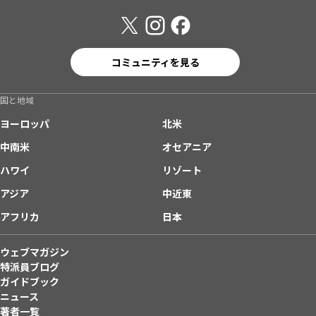
コミュニティを見る
国と地域
ヨーロッパ
北米
中南米
オセアニア
ハワイ
リゾート
アジア
中近東
アフリカ
日本
ウェブマガジン
特派員ブログ
ガイドブック
ニュース
著者一覧