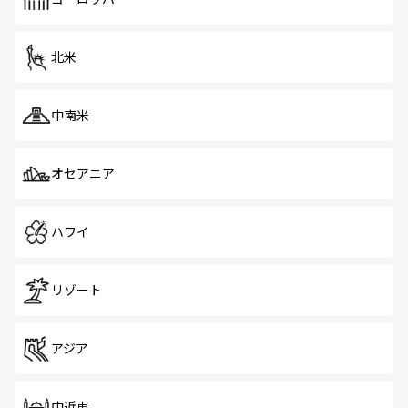
だ。訪れる人を飽きさせないシンガポールで、多様な魅力
を体感しよう。 なお、新着のシンガポール情報は
コンテン
ツ一覧
を参照してほしい。
北米
中南米
オセアニア
ハワイ
リゾート
アジア
中近東