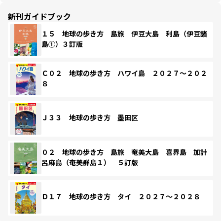
新刊ガイドブック
１５ 地球の歩き方 島旅 伊豆大島 利島（伊豆諸
島①）３訂版
Ｃ０２ 地球の歩き方 ハワイ島 ２０２７～２０２
８
Ｊ３３ 地球の歩き方 墨田区
０２ 地球の歩き方 島旅 奄美大島 喜界島 加計
呂麻島（奄美群島１） ５訂版
Ｄ１７ 地球の歩き方 タイ ２０２７～２０２８