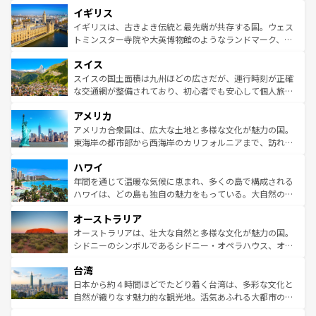
道から、未来を先取りするようなモダンな都市まで多様な
イギリス
いる。シャンパンの発祥地であるランス、プロヴァンスの
顔を持つこの国は、どこを歩いても飽きることがない。ベ
香り高いラベンダー畑など、多彩な楽しみ方が可能だ。さ
ルリンの文化的活気、バイエルン州のアルプスの絶景、そ
イギリスは、古きよき伝統と最先端が共存する国。ウェス
らに、パリ以外の地域にも魅力が溢れており、どの街角に
してライン川沿いのワイン畑といった風景は必見。ビール
トミンスター寺院や大英博物館のようなランドマーク、歴
も豊かな歴史と文化が息づいている。パリ以外の個性あふ
とソーセージを味わいながら地元の人と過ごす楽しい時間
史ある大学都市、美しい丘陵地帯や牧歌的な風景など、エ
れる地方に足を運ぶとそれぞれで全く異なる文化を体験で
スイス
は、お酒好きな人にはぜひ体験してほしい。 なお、新着の
リアごとに異なる魅力がある。また、優雅なアフタヌーン
きるだろう。 なお、新着のフランス情報は
コンテンツ一覧
ドイツ情報は
コンテンツ一覧
を参照してほしい。
ティー、ビール好きにはたまらない英国パブ、サッカー観
スイスの国土面積は九州ほどの広さだが、運行時刻が正確
を参照してほしい。
戦など、本場だからこそできる体験も豊富。イギリスを旅
な交通網が整備されており、初心者でも安心して個人旅行
して楽しみつくそう。 なお、新着のイギリス情報は
コンテ
を楽しめる。日本同様に時刻表どおりの旅が可能だ。中世
アメリカ
ンツ一覧
を参照してほしい。
の建物がそのまま残る町や、スイスならではのユニークな
博物館もあり、アルプス観光だけでなく町歩きも満喫する
アメリカ合衆国は、広大な土地と多様な文化が魅力の国。
ことができる。国民の所得が高いため物価も高いが、旅行
東海岸の都市部から西海岸のカリフォルニアまで、訪れる
者向けの交通パス提供のサービスもあり、うまく活用すれ
場所ごとに異なる風景と体験が待っている。ニューヨーク
ハワイ
ば市内交通費無料で観光を楽しむこともできる。 なお、新
のような巨大都市は、観光、ショッピング、エンターテイ
着のスイス情報は
コンテンツ一覧
を参照してほしい。
ンメントが詰まった刺激的なスポットだ。一方、アメリカ
年間を通じて温暖な気候に恵まれ、多くの島で構成される
西部には大自然が広がり、グランドキャニオンやイエロー
ハワイは、どの島も独自の魅力をもっている。大自然の神
ストーン国立公園といった絶景が堪能できる。さらに、南
秘を感じたいなら、火山が生み出した壮大な景観を誇るハ
オーストラリア
部のニューオーリンズでは、音楽と美食が融合した独特の
ワイ島は見逃せない。また、定番の観光地といえばオアフ
文化が魅力。旅行者はアメリカの各地域で異なる魅力を楽
島だが、静かな自然を求めるならマウイ島やカウアイ島が
オーストラリアは、壮大な自然と多様な文化が魅力の国。
しみながら、その多様性と豊かな歴史を感じることができ
おすすめ。エメラルドグリーンに輝く海をはじめ、豊かな
シドニーのシンボルであるシドニー・オペラハウス、オー
るだろう。車でのロードトリップや列車の旅も、アメリカ
文化や歴史が息づいている。「アロハスピリット」と呼ば
ストラリア東海岸北部に広がる大サンゴ礁地帯グレートバ
ならではの贅沢な旅のスタイルだ。 なお、新着のアメリカ
台湾
れるおもてなしの心で訪れる人々を迎えてくれるハワイの
リアリーフや大陸中央部にそびえるウルル（エアーズロッ
情報は
コンテンツ一覧
を参照してほしい。
人々、おいしいローカルフードやハワイアンミュージッ
ク）、タスマニアの美しい原生林やケアンズの熱帯雨林な
日本から約４時間ほどでたどり着く台湾は、多彩な文化と
ク、伝統的なフラダンスなど、すべてがハワイの魅力を彩
ど、見どころがたくさん。また、カフェやワイン、オージ
自然が織りなす魅力的な観光地。活気あふれる大都市の台
っている。訪れるたびに新しい発見と感動が待っているハ
ービーフなどの食文化も豊かで、美味しいものであふれて
北やノスタルジックな町並みが人気な九份（ジォウフェ