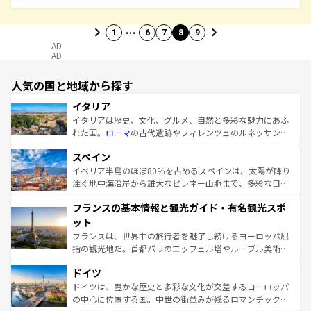
…
1
6
7
8
9
AD
AD
人気の国と地域から探す
イタリア
イタリアは歴史、文化、グルメ、自然と多彩な魅力にあふ
れた国。
ローマ
の古代遺跡やフィレンツェのルネッサンス
美術、ヴェネツィアの運河など、歴史あるスポットはもち
スペイン
ろん、トスカーナの美しい田園風景やアマルフィ海岸の絶
景など、自然景観も見逃せない。観光の合間には、本場の
イベリア半島のほぼ80％を占めるスペインは、太陽が降り
ピザやパスタなど、絶品のイタリア料理を堪能することも
注ぐ地中海沿岸から雄大なピレネー山脈まで、多彩な自然
できる。朝目覚めてから夜眠るまで、すべての瞬間を楽し
と文化が詰まったヨーロッパ屈指の旅行先だ。多様な地域
フランスの基本情報と観光ガイド・有名観光スポ
ませてくれるイタリアで、忘れられない旅をしてみよう！
文化が根付くこの国では、情熱的なフラメンコ、熱気あふ
なお、新着のイタリア情報は
コンテンツ一覧
を参照してほ
れる闘牛、そして美味しいタパスが生活の一部となってい
ット
しい。
る。首都マドリードの洗練された雰囲気や、バルセロナの
フランスは、世界中の旅行者を魅了し続けるヨーロッパ屈
アートに溢れた街角から、地方では古代ローマ遺跡や中世
指の観光地だ。首都パリのエッフェル塔やルーブル美術館
の城塞都市、穏やかなビーチリゾートまで多彩な表情を見
といった象徴的なスポットから、田舎町の古風な美しさま
せる。地方によって風土や気候が異なるスペインはその個
ドイツ
で、幅広い魅力が詰まっている。華麗な宮殿、歴史的な大
性で訪れる人を魅了する。 なお、新着のスペイン情報は
コ
聖堂、美しいビーチ、そして豊かな自然が、訪れる者を心
ドイツは、豊かな歴史と多彩な文化が交差するヨーロッパ
ンテンツ一覧
を参照してほしい。
から魅了する。また、フランスは美食の国としても知ら
の中心に位置する国。中世の街並みが残るロマンチック街
れ、フランス料理はユネスコ無形文化遺産にも登録されて