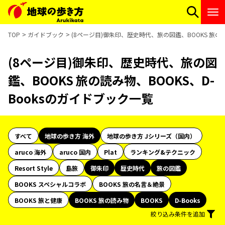
TOP
ガイドブック
(8ページ目)御朱印、歴史時代、旅の図鑑、BOOKS 旅の読
(8ページ目)御朱印、歴史時代、旅の図
鑑、BOOKS 旅の読み物、BOOKS、D-
Booksのガイドブック一覧
すべて
地球の歩き方 海外
地球の歩き方 Jシリーズ（国内）
aruco 海外
aruco 国内
Plat
ランキング&テクニック
Resort Style
島旅
御朱印
歴史時代
旅の図鑑
BOOKS スペシャルコラボ
BOOKS 旅の名言＆絶景
BOOKS 旅と健康
BOOKS 旅の読み物
BOOKS
D-Books
絞り込み条件を追加