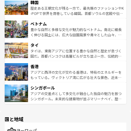
ワイを、存分に味わってほしい。 なお、新着のハワイ情報
韓国
いる。アクティビティも充実しており、サーフィンやダイ
ン）、静ひつな山岳地帯である台湾東部など、都市の喧騒
は
コンテンツ一覧
を参照してほしい。
ビング、ハイキングなど、アウトドア好きにはたまらな
と山間の静けさが共存しており、訪れる人に新しい発見と
歴史ある王朝文化が残る一方で、最先端のファッションやK
い。オーストラリアの多彩な魅力を存分に味わいつくそ
驚きをもたらしてくれる。また、奥深い台湾の食文化も魅
-POPで世界を席巻している韓国。首都ソウルの宮殿や伝統
う。 なお、新着のオーストラリア情報は
コンテンツ一覧
を
力で、夜市などの屋台グルメから高級料理、ヘルシーで美
家屋が並ぶエリアでは韓国の歴史と文化に浸ることがで
参照してほしい。
ベトナム
容にもいいと評判のスイーツなど、バラエティ豊かな料理
き、地方に足を延ばせば四季折々の自然美を楽しむことが
が味わえる。 なお、新着の台湾情報は
コンテンツ一覧
を参
できる。そして、キムチや焼肉、絶品のストリートフード
豊かな自然と多様な文化が魅力的なベトナム。南北に細長
照してほしい。
まで、さまざまな韓国料理が待っている。夜には、韓国な
く伸びる国土には、広大な田園風景や青々とした山々、世
らではのナイトライフも堪能できる。あたたかいホスピタ
界遺産に登録された壮大な自然景観が点在し、都市部では
タイ
リティに包まれながら、韓国の多彩な魅力を心ゆくまで味
急速な発展と共に伝統が息づく。ハノイの古い町並みやホ
わってみてほしい。 なお、新着の韓国情報は
コンテンツ一
ーチミン市のフランス統治時代の建物も、独特の雰囲気を
タイは、東南アジアに位置する豊かな自然と歴史が息づく
覧
を参照してほしい。
醸し出している。また、バラエティの豊かさとおいしさで
国だ。首都バンコクは高層ビルが立ち並ぶ一方、伝統的な
世界中の食通を魅了してやまないベトナム料理も魅力のひ
寺院や市場がいたるところに点在し、古きよき文化と現代
香港
とつ。フォーやバインミー、ベトナムコーヒーなどは、ぜ
の活気が交差している。北部ではチェンマイなどの山岳地
ひ現地で味わいたい。どの地域を訪れてもあたたかい人々
帯で自然と触れ合い、南部ではプーケットやクラビの美し
アジアと西洋の文化が交わる香港は、特有のエネルギーを
が旅行者を迎えてくれるので、きっと忘れられない旅にな
いビーチでリゾート気分を楽しむことができる。タイ料理
もっている。ヴィクトリア湾に広がる壮大な景色、近未来
るはずだ。 なお、新着のベトナム情報は
コンテンツ一覧
を
は世界的に有名で、屋台から高級レストランまで味覚を刺
的なアートスポット、そして歴史と現代が融合した町並
参照してほしい。
シンガポール
激する。気候は一年中温暖で、どの季節にも異なる楽しみ
み、どこを訪れても感動するはず。観光スポットが密集し
が待っている。親しみやすいタイの人々、仏教を中心とし
ており、効率よく見どころを回れるのも魅力。息をのむよ
アジアの交差点として多文化が融合した独自の魅力を放つ
た文化、そして多様な観光資源が、訪れる旅人を魅了し続
うな絶景から文化的な体験まで、香港を存分に楽しみ尽く
シンガポール。未来的な建築物が並ぶマリーナベイ、歴史
ける。 なお、新着のタイ情報は
コンテンツ一覧
を参照して
そう。 なお、新着の香港情報は
コンテンツ一覧
を参照して
と伝統を感じられるエスニックタウン、多数の緑豊かな公
ほしい。
ほしい。
園や自然保護区など、自然が調和した近代的な景観と文化
の多様性あふれるカラフルな町は、どこを歩いても新しい
国と地域
発見がある。さらに、治安のよさや充実した公共交通機関
も、旅行者にとっては魅力的なポイント。グルメも豊富
で、ホーカーズは地元の風情を楽しめる外せないスポット
ヨーロッパ