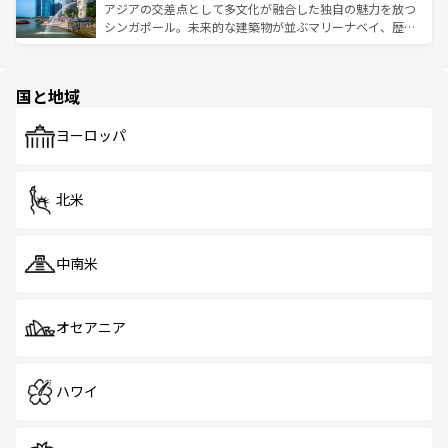
が待っている。親しみやすいタイの人々、仏教を中心とし
ており、効率よく見どころを回れるのも魅力。息をのむよ
アジアの交差点として多文化が融合した独自の魅力を放つ
た文化、そして多様な観光資源が、訪れる旅人を魅了し続
うな絶景から文化的な体験まで、香港を存分に楽しみ尽く
シンガポール。未来的な建築物が並ぶマリーナベイ、歴史
ける。 なお、新着のタイ情報は
コンテンツ一覧
を参照して
そう。 なお、新着の香港情報は
コンテンツ一覧
を参照して
と伝統を感じられるエスニックタウン、多数の緑豊かな公
ほしい。
ほしい。
園や自然保護区など、自然が調和した近代的な景観と文化
の多様性あふれるカラフルな町は、どこを歩いても新しい
国と地域
発見がある。さらに、治安のよさや充実した公共交通機関
も、旅行者にとっては魅力的なポイント。グルメも豊富
で、ホーカーズは地元の風情を楽しめる外せないスポット
ヨーロッパ
だ。訪れる人を飽きさせないシンガポールで、多様な魅力
を体感しよう。 なお、新着のシンガポール情報は
コンテン
ツ一覧
を参照してほしい。
北米
中南米
オセアニア
ハワイ