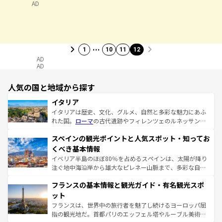
AD
…
1
10
11
12
AD
AD
人気の国と地域から探す
イタリア
イタリアは歴史、文化、グルメ、自然と多彩な魅力にあふ
れた国。
ローマ
の古代遺跡やフィレンツェのルネッサンス
美術、ヴェネツィアの運河など、歴史あるスポットはもち
スペインの観光ポイントと人気スポット・知ってお
ろん、トスカーナの美しい田園風景やアマルフィ海岸の絶
景など、自然景観も見逃せない。観光の合間には、本場の
くべき基本情報
ピザやパスタなど、絶品のイタリア料理を堪能することも
イベリア半島のほぼ80％を占めるスペインは、太陽が降り
できる。朝目覚めてから夜眠るまで、すべての瞬間を楽し
注ぐ地中海沿岸から雄大なピレネー山脈まで、多彩な自然
ませてくれるイタリアで、忘れられない旅をしてみよう！
と文化が詰まったヨーロッパ屈指の旅行先だ。多様な地域
なお、新着のイタリア情報は
コンテンツ一覧
を参照してほ
フランスの基本情報と観光ガイド・有名観光スポ
文化が根付くこの国では、情熱的なフラメンコ、熱気あふ
しい。
れる闘牛、そして美味しいタパスが生活の一部となってい
ット
る。首都マドリードの洗練された雰囲気や、バルセロナの
フランスは、世界中の旅行者を魅了し続けるヨーロッパ屈
アートに溢れた街角から、地方では古代ローマ遺跡や中世
指の観光地だ。首都パリのエッフェル塔やルーブル美術館
の城塞都市、穏やかなビーチリゾートまで多彩な表情を見