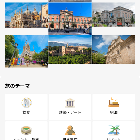
旅のテーマ
飲食
建築・アート
宿泊
イベント・観戦
世界遺産
リゾート