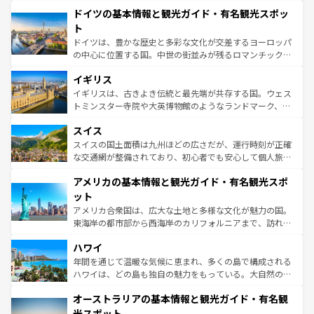
といった象徴的なスポットから、田舎町の古風な美しさま
せる。地方によって風土や気候が異なるスペインはその個
ドイツの基本情報と観光ガイド・有名観光スポッ
で、幅広い魅力が詰まっている。華麗な宮殿、歴史的な大
性で訪れる人を魅了する。 なお、新着のスペイン情報は
コ
聖堂、美しいビーチ、そして豊かな自然が、訪れる者を心
ト
ンテンツ一覧
を参照してほしい。
から魅了する。また、フランスは美食の国としても知ら
ドイツは、豊かな歴史と多彩な文化が交差するヨーロッパ
れ、フランス料理はユネスコ無形文化遺産にも登録されて
の中心に位置する国。中世の街並みが残るロマンチック街
いる。シャンパンの発祥地であるランス、プロヴァンスの
道から、未来を先取りするようなモダンな都市まで多様な
香り高いラベンダー畑など、多彩な楽しみ方が可能だ。さ
イギリス
顔を持つこの国は、どこを歩いても飽きることがない。ベ
らに、パリ以外の地域にも魅力が溢れており、どの街角に
ルリンの文化的活気、バイエルン州のアルプスの絶景、そ
イギリスは、古きよき伝統と最先端が共存する国。ウェス
も豊かな歴史と文化が息づいている。パリ以外の個性あふ
してライン川沿いのワイン畑といった風景は必見。ビール
トミンスター寺院や大英博物館のようなランドマーク、歴
れる地方に足を運ぶとそれぞれで全く異なる文化を体験で
とソーセージを味わいながら地元の人と過ごす楽しい時間
史ある大学都市、美しい丘陵地帯や牧歌的な風景など、エ
きるだろう。 なお、新着のフランス情報は
コンテンツ一覧
スイス
は、お酒好きな人にはぜひ体験してほしい。 なお、新着の
リアごとに異なる魅力がある。また、優雅なアフタヌーン
を参照してほしい。
ドイツ情報は
コンテンツ一覧
を参照してほしい。
ティー、ビール好きにはたまらない英国パブ、サッカー観
スイスの国土面積は九州ほどの広さだが、運行時刻が正確
戦など、本場だからこそできる体験も豊富。イギリスを旅
な交通網が整備されており、初心者でも安心して個人旅行
して楽しみつくそう。 なお、新着のイギリス情報は
コンテ
を楽しめる。日本同様に時刻表どおりの旅が可能だ。中世
アメリカの基本情報と観光ガイド・有名観光スポ
ンツ一覧
を参照してほしい。
の建物がそのまま残る町や、スイスならではのユニークな
博物館もあり、アルプス観光だけでなく町歩きも満喫する
ット
ことができる。国民の所得が高いため物価も高いが、旅行
アメリカ合衆国は、広大な土地と多様な文化が魅力の国。
者向けの交通パス提供のサービスもあり、うまく活用すれ
東海岸の都市部から西海岸のカリフォルニアまで、訪れる
ば市内交通費無料で観光を楽しむこともできる。 なお、新
場所ごとに異なる風景と体験が待っている。ニューヨーク
着のスイス情報は
コンテンツ一覧
を参照してほしい。
ハワイ
のような巨大都市は、観光、ショッピング、エンターテイ
ンメントが詰まった刺激的なスポットだ。一方、アメリカ
年間を通じて温暖な気候に恵まれ、多くの島で構成される
西部には大自然が広がり、グランドキャニオンやイエロー
ハワイは、どの島も独自の魅力をもっている。大自然の神
ストーン国立公園といった絶景が堪能できる。さらに、南
秘を感じたいなら、火山が生み出した壮大な景観を誇るハ
オーストラリアの基本情報と観光ガイド・有名観
部のニューオーリンズでは、音楽と美食が融合した独特の
ワイ島は見逃せない。また、定番の観光地といえばオアフ
文化が魅力。旅行者はアメリカの各地域で異なる魅力を楽
島だが、静かな自然を求めるならマウイ島やカウアイ島が
光スポット