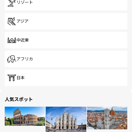
リゾート
アジア
中近東
アフリカ
日本
人気スポット