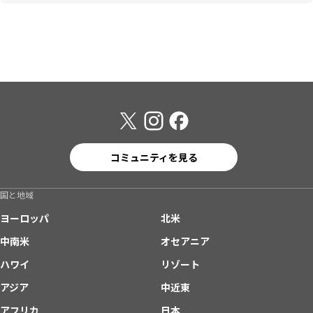
コミュニティを見る
国と地域
ヨーロッパ
北米
中南米
オセアニア
ハワイ
リゾート
アジア
中近東
アフリカ
日本