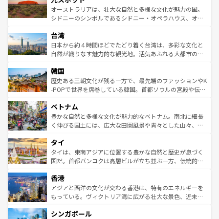
しみながら、その多様性と豊かな歴史を感じることができ
おすすめ。エメラルドグリーンに輝く海をはじめ、豊かな
オーストラリアは、壮大な自然と多様な文化が魅力の国。
るだろう。車でのロードトリップや列車の旅も、アメリカ
文化や歴史が息づいている。「アロハスピリット」と呼ば
シドニーのシンボルであるシドニー・オペラハウス、オー
ならではの贅沢な旅のスタイルだ。 なお、新着のアメリカ
れるおもてなしの心で訪れる人々を迎えてくれるハワイの
ストラリア東海岸北部に広がる大サンゴ礁地帯グレートバ
情報は
コンテンツ一覧
を参照してほしい。
人々、おいしいローカルフードやハワイアンミュージッ
台湾
リアリーフや大陸中央部にそびえるウルル（エアーズロッ
ク、伝統的なフラダンスなど、すべてがハワイの魅力を彩
ク）、タスマニアの美しい原生林やケアンズの熱帯雨林な
日本から約４時間ほどでたどり着く台湾は、多彩な文化と
っている。訪れるたびに新しい発見と感動が待っているハ
ど、見どころがたくさん。また、カフェやワイン、オージ
自然が織りなす魅力的な観光地。活気あふれる大都市の台
ワイを、存分に味わってほしい。 なお、新着のハワイ情報
ービーフなどの食文化も豊かで、美味しいものであふれて
北やノスタルジックな町並みが人気な九份（ジォウフェ
は
コンテンツ一覧
を参照してほしい。
韓国
いる。アクティビティも充実しており、サーフィンやダイ
ン）、静ひつな山岳地帯である台湾東部など、都市の喧騒
ビング、ハイキングなど、アウトドア好きにはたまらな
と山間の静けさが共存しており、訪れる人に新しい発見と
歴史ある王朝文化が残る一方で、最先端のファッションやK
い。オーストラリアの多彩な魅力を存分に味わいつくそ
驚きをもたらしてくれる。また、奥深い台湾の食文化も魅
-POPで世界を席巻している韓国。首都ソウルの宮殿や伝統
う。 なお、新着のオーストラリア情報は
コンテンツ一覧
を
力で、夜市などの屋台グルメから高級料理、ヘルシーで美
家屋が並ぶエリアでは韓国の歴史と文化に浸ることがで
参照してほしい。
ベトナム
容にもいいと評判のスイーツなど、バラエティ豊かな料理
き、地方に足を延ばせば四季折々の自然美を楽しむことが
が味わえる。 なお、新着の台湾情報は
コンテンツ一覧
を参
できる。そして、キムチや焼肉、絶品のストリートフード
豊かな自然と多様な文化が魅力的なベトナム。南北に細長
照してほしい。
まで、さまざまな韓国料理が待っている。夜には、韓国な
く伸びる国土には、広大な田園風景や青々とした山々、世
らではのナイトライフも堪能できる。あたたかいホスピタ
界遺産に登録された壮大な自然景観が点在し、都市部では
タイ
リティに包まれながら、韓国の多彩な魅力を心ゆくまで味
急速な発展と共に伝統が息づく。ハノイの古い町並みやホ
わってみてほしい。 なお、新着の韓国情報は
コンテンツ一
ーチミン市のフランス統治時代の建物も、独特の雰囲気を
タイは、東南アジアに位置する豊かな自然と歴史が息づく
覧
を参照してほしい。
醸し出している。また、バラエティの豊かさとおいしさで
国だ。首都バンコクは高層ビルが立ち並ぶ一方、伝統的な
世界中の食通を魅了してやまないベトナム料理も魅力のひ
寺院や市場がいたるところに点在し、古きよき文化と現代
香港
とつ。フォーやバインミー、ベトナムコーヒーなどは、ぜ
の活気が交差している。北部ではチェンマイなどの山岳地
ひ現地で味わいたい。どの地域を訪れてもあたたかい人々
帯で自然と触れ合い、南部ではプーケットやクラビの美し
アジアと西洋の文化が交わる香港は、特有のエネルギーを
が旅行者を迎えてくれるので、きっと忘れられない旅にな
いビーチでリゾート気分を楽しむことができる。タイ料理
もっている。ヴィクトリア湾に広がる壮大な景色、近未来
るはずだ。 なお、新着のベトナム情報は
コンテンツ一覧
を
は世界的に有名で、屋台から高級レストランまで味覚を刺
的なアートスポット、そして歴史と現代が融合した町並
参照してほしい。
シンガポール
激する。気候は一年中温暖で、どの季節にも異なる楽しみ
み、どこを訪れても感動するはず。観光スポットが密集し