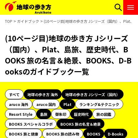
TOP
ガイドブック
(10ページ目)地球の歩き方 Jシリーズ（国内）、Plat、
(10ページ目)地球の歩き方 Jシリーズ
（国内）、Plat、島旅、歴史時代、B
OOKS 旅の名言＆絶景、BOOKS、D-B
ooksのガイドブック一覧
すべて
地球の歩き方 海外
地球の歩き方 Jシリーズ（国内）
aruco 海外
aruco 国内
Plat
ランキング&テクニック
Resort Style
島旅
御朱印
歴史時代
旅の図鑑
BOOKS スペシャルコラボ
BOOKS 旅の名言＆絶景
BOOKS 旅と健康
BOOKS 旅の読み物
BOOKS
D-Books