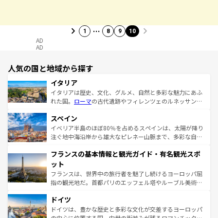
…
1
8
9
10
AD
AD
人気の国と地域から探す
イタリア
イタリアは歴史、文化、グルメ、自然と多彩な魅力にあふ
れた国。
ローマ
の古代遺跡やフィレンツェのルネッサンス
美術、ヴェネツィアの運河など、歴史あるスポットはもち
スペイン
ろん、トスカーナの美しい田園風景やアマルフィ海岸の絶
景など、自然景観も見逃せない。観光の合間には、本場の
イベリア半島のほぼ80％を占めるスペインは、太陽が降り
ピザやパスタなど、絶品のイタリア料理を堪能することも
注ぐ地中海沿岸から雄大なピレネー山脈まで、多彩な自然
できる。朝目覚めてから夜眠るまで、すべての瞬間を楽し
と文化が詰まったヨーロッパ屈指の旅行先だ。多様な地域
フランスの基本情報と観光ガイド・有名観光スポ
ませてくれるイタリアで、忘れられない旅をしてみよう！
文化が根付くこの国では、情熱的なフラメンコ、熱気あふ
なお、新着のイタリア情報は
コンテンツ一覧
を参照してほ
れる闘牛、そして美味しいタパスが生活の一部となってい
ット
しい。
る。首都マドリードの洗練された雰囲気や、バルセロナの
フランスは、世界中の旅行者を魅了し続けるヨーロッパ屈
アートに溢れた街角から、地方では古代ローマ遺跡や中世
指の観光地だ。首都パリのエッフェル塔やルーブル美術館
の城塞都市、穏やかなビーチリゾートまで多彩な表情を見
といった象徴的なスポットから、田舎町の古風な美しさま
せる。地方によって風土や気候が異なるスペインはその個
ドイツ
で、幅広い魅力が詰まっている。華麗な宮殿、歴史的な大
性で訪れる人を魅了する。 なお、新着のスペイン情報は
コ
聖堂、美しいビーチ、そして豊かな自然が、訪れる者を心
ドイツは、豊かな歴史と多彩な文化が交差するヨーロッパ
ンテンツ一覧
を参照してほしい。
から魅了する。また、フランスは美食の国としても知ら
の中心に位置する国。中世の街並みが残るロマンチック街