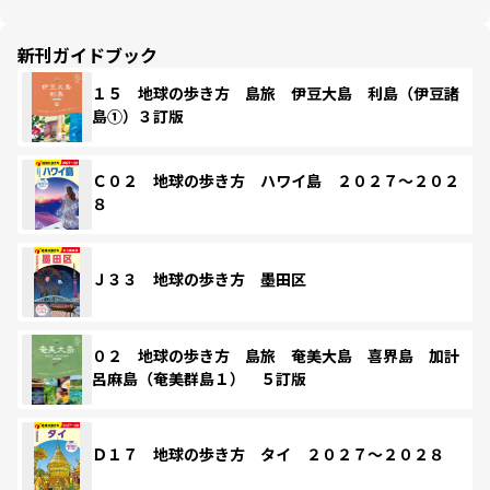
新刊ガイドブック
１５ 地球の歩き方 島旅 伊豆大島 利島（伊豆諸
島①）３訂版
Ｃ０２ 地球の歩き方 ハワイ島 ２０２７～２０２
８
Ｊ３３ 地球の歩き方 墨田区
０２ 地球の歩き方 島旅 奄美大島 喜界島 加計
呂麻島（奄美群島１） ５訂版
Ｄ１７ 地球の歩き方 タイ ２０２７～２０２８