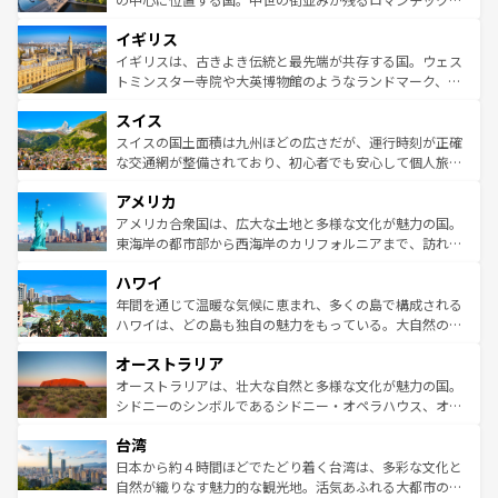
れ、フランス料理はユネスコ無形文化遺産にも登録されて
道から、未来を先取りするようなモダンな都市まで多様な
イギリス
いる。シャンパンの発祥地であるランス、プロヴァンスの
顔を持つこの国は、どこを歩いても飽きることがない。ベ
香り高いラベンダー畑など、多彩な楽しみ方が可能だ。さ
ルリンの文化的活気、バイエルン州のアルプスの絶景、そ
イギリスは、古きよき伝統と最先端が共存する国。ウェス
らに、パリ以外の地域にも魅力が溢れており、どの街角に
してライン川沿いのワイン畑といった風景は必見。ビール
トミンスター寺院や大英博物館のようなランドマーク、歴
も豊かな歴史と文化が息づいている。パリ以外の個性あふ
とソーセージを味わいながら地元の人と過ごす楽しい時間
史ある大学都市、美しい丘陵地帯や牧歌的な風景など、エ
れる地方に足を運ぶとそれぞれで全く異なる文化を体験で
スイス
は、お酒好きな人にはぜひ体験してほしい。 なお、新着の
リアごとに異なる魅力がある。また、優雅なアフタヌーン
きるだろう。 なお、新着のフランス情報は
コンテンツ一覧
ドイツ情報は
コンテンツ一覧
を参照してほしい。
ティー、ビール好きにはたまらない英国パブ、サッカー観
スイスの国土面積は九州ほどの広さだが、運行時刻が正確
を参照してほしい。
戦など、本場だからこそできる体験も豊富。イギリスを旅
な交通網が整備されており、初心者でも安心して個人旅行
して楽しみつくそう。 なお、新着のイギリス情報は
コンテ
を楽しめる。日本同様に時刻表どおりの旅が可能だ。中世
アメリカ
ンツ一覧
を参照してほしい。
の建物がそのまま残る町や、スイスならではのユニークな
博物館もあり、アルプス観光だけでなく町歩きも満喫する
アメリカ合衆国は、広大な土地と多様な文化が魅力の国。
ことができる。国民の所得が高いため物価も高いが、旅行
東海岸の都市部から西海岸のカリフォルニアまで、訪れる
者向けの交通パス提供のサービスもあり、うまく活用すれ
場所ごとに異なる風景と体験が待っている。ニューヨーク
ハワイ
ば市内交通費無料で観光を楽しむこともできる。 なお、新
のような巨大都市は、観光、ショッピング、エンターテイ
着のスイス情報は
コンテンツ一覧
を参照してほしい。
ンメントが詰まった刺激的なスポットだ。一方、アメリカ
年間を通じて温暖な気候に恵まれ、多くの島で構成される
西部には大自然が広がり、グランドキャニオンやイエロー
ハワイは、どの島も独自の魅力をもっている。大自然の神
ストーン国立公園といった絶景が堪能できる。さらに、南
秘を感じたいなら、火山が生み出した壮大な景観を誇るハ
オーストラリア
部のニューオーリンズでは、音楽と美食が融合した独特の
ワイ島は見逃せない。また、定番の観光地といえばオアフ
文化が魅力。旅行者はアメリカの各地域で異なる魅力を楽
島だが、静かな自然を求めるならマウイ島やカウアイ島が
オーストラリアは、壮大な自然と多様な文化が魅力の国。
しみながら、その多様性と豊かな歴史を感じることができ
おすすめ。エメラルドグリーンに輝く海をはじめ、豊かな
シドニーのシンボルであるシドニー・オペラハウス、オー
るだろう。車でのロードトリップや列車の旅も、アメリカ
文化や歴史が息づいている。「アロハスピリット」と呼ば
ストラリア東海岸北部に広がる大サンゴ礁地帯グレートバ
ならではの贅沢な旅のスタイルだ。 なお、新着のアメリカ
台湾
れるおもてなしの心で訪れる人々を迎えてくれるハワイの
リアリーフや大陸中央部にそびえるウルル（エアーズロッ
情報は
コンテンツ一覧
を参照してほしい。
人々、おいしいローカルフードやハワイアンミュージッ
ク）、タスマニアの美しい原生林やケアンズの熱帯雨林な
日本から約４時間ほどでたどり着く台湾は、多彩な文化と
ク、伝統的なフラダンスなど、すべてがハワイの魅力を彩
ど、見どころがたくさん。また、カフェやワイン、オージ
自然が織りなす魅力的な観光地。活気あふれる大都市の台