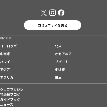
コミュニティを見る
国と地域
ヨーロッパ
北米
中南米
オセアニア
ハワイ
リゾート
アジア
中近東
アフリカ
日本
ウェブマガジン
特派員ブログ
ガイドブック
ニュース