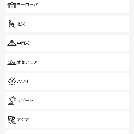
で、ホーカーズは地元の風情を楽しめる外せないスポット
ヨーロッパ
だ。訪れる人を飽きさせないシンガポールで、多様な魅力
を体感しよう。 なお、新着のシンガポール情報は
コンテン
ツ一覧
を参照してほしい。
北米
中南米
オセアニア
ハワイ
リゾート
アジア