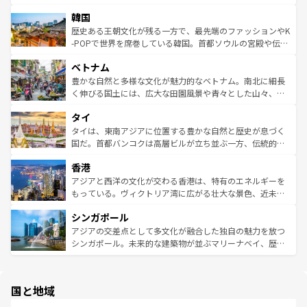
っている。訪れるたびに新しい発見と感動が待っているハ
ービーフなどの食文化も豊かで、美味しいものであふれて
北やノスタルジックな町並みが人気な九份（ジォウフェ
ワイを、存分に味わってほしい。 なお、新着のハワイ情報
韓国
いる。アクティビティも充実しており、サーフィンやダイ
ン）、静ひつな山岳地帯である台湾東部など、都市の喧騒
は
コンテンツ一覧
を参照してほしい。
ビング、ハイキングなど、アウトドア好きにはたまらな
と山間の静けさが共存しており、訪れる人に新しい発見と
歴史ある王朝文化が残る一方で、最先端のファッションやK
い。オーストラリアの多彩な魅力を存分に味わいつくそ
驚きをもたらしてくれる。また、奥深い台湾の食文化も魅
-POPで世界を席巻している韓国。首都ソウルの宮殿や伝統
う。 なお、新着のオーストラリア情報は
コンテンツ一覧
を
力で、夜市などの屋台グルメから高級料理、ヘルシーで美
家屋が並ぶエリアでは韓国の歴史と文化に浸ることがで
参照してほしい。
ベトナム
容にもいいと評判のスイーツなど、バラエティ豊かな料理
き、地方に足を延ばせば四季折々の自然美を楽しむことが
が味わえる。 なお、新着の台湾情報は
コンテンツ一覧
を参
できる。そして、キムチや焼肉、絶品のストリートフード
豊かな自然と多様な文化が魅力的なベトナム。南北に細長
照してほしい。
まで、さまざまな韓国料理が待っている。夜には、韓国な
く伸びる国土には、広大な田園風景や青々とした山々、世
らではのナイトライフも堪能できる。あたたかいホスピタ
界遺産に登録された壮大な自然景観が点在し、都市部では
タイ
リティに包まれながら、韓国の多彩な魅力を心ゆくまで味
急速な発展と共に伝統が息づく。ハノイの古い町並みやホ
わってみてほしい。 なお、新着の韓国情報は
コンテンツ一
ーチミン市のフランス統治時代の建物も、独特の雰囲気を
タイは、東南アジアに位置する豊かな自然と歴史が息づく
覧
を参照してほしい。
醸し出している。また、バラエティの豊かさとおいしさで
国だ。首都バンコクは高層ビルが立ち並ぶ一方、伝統的な
世界中の食通を魅了してやまないベトナム料理も魅力のひ
寺院や市場がいたるところに点在し、古きよき文化と現代
香港
とつ。フォーやバインミー、ベトナムコーヒーなどは、ぜ
の活気が交差している。北部ではチェンマイなどの山岳地
ひ現地で味わいたい。どの地域を訪れてもあたたかい人々
帯で自然と触れ合い、南部ではプーケットやクラビの美し
アジアと西洋の文化が交わる香港は、特有のエネルギーを
が旅行者を迎えてくれるので、きっと忘れられない旅にな
いビーチでリゾート気分を楽しむことができる。タイ料理
もっている。ヴィクトリア湾に広がる壮大な景色、近未来
るはずだ。 なお、新着のベトナム情報は
コンテンツ一覧
を
は世界的に有名で、屋台から高級レストランまで味覚を刺
的なアートスポット、そして歴史と現代が融合した町並
参照してほしい。
シンガポール
激する。気候は一年中温暖で、どの季節にも異なる楽しみ
み、どこを訪れても感動するはず。観光スポットが密集し
が待っている。親しみやすいタイの人々、仏教を中心とし
ており、効率よく見どころを回れるのも魅力。息をのむよ
アジアの交差点として多文化が融合した独自の魅力を放つ
た文化、そして多様な観光資源が、訪れる旅人を魅了し続
うな絶景から文化的な体験まで、香港を存分に楽しみ尽く
シンガポール。未来的な建築物が並ぶマリーナベイ、歴史
ける。 なお、新着のタイ情報は
コンテンツ一覧
を参照して
そう。 なお、新着の香港情報は
コンテンツ一覧
を参照して
と伝統を感じられるエスニックタウン、多数の緑豊かな公
ほしい。
ほしい。
園や自然保護区など、自然が調和した近代的な景観と文化
の多様性あふれるカラフルな町は、どこを歩いても新しい
国と地域
発見がある。さらに、治安のよさや充実した公共交通機関
も、旅行者にとっては魅力的なポイント。グルメも豊富