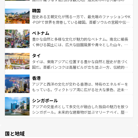
っている。訪れるたびに新しい発見と感動が待っているハ
ービーフなどの食文化も豊かで、美味しいものであふれて
北やノスタルジックな町並みが人気な九份（ジォウフェ
ワイを、存分に味わってほしい。 なお、新着のハワイ情報
韓国
いる。アクティビティも充実しており、サーフィンやダイ
ン）、静ひつな山岳地帯である台湾東部など、都市の喧騒
は
コンテンツ一覧
を参照してほしい。
ビング、ハイキングなど、アウトドア好きにはたまらな
と山間の静けさが共存しており、訪れる人に新しい発見と
歴史ある王朝文化が残る一方で、最先端のファッションやK
い。オーストラリアの多彩な魅力を存分に味わいつくそ
驚きをもたらしてくれる。また、奥深い台湾の食文化も魅
-POPで世界を席巻している韓国。首都ソウルの宮殿や伝統
う。 なお、新着のオーストラリア情報は
コンテンツ一覧
を
力で、夜市などの屋台グルメから高級料理、ヘルシーで美
家屋が並ぶエリアでは韓国の歴史と文化に浸ることがで
参照してほしい。
ベトナム
容にもいいと評判のスイーツなど、バラエティ豊かな料理
き、地方に足を延ばせば四季折々の自然美を楽しむことが
が味わえる。 なお、新着の台湾情報は
コンテンツ一覧
を参
できる。そして、キムチや焼肉、絶品のストリートフード
豊かな自然と多様な文化が魅力的なベトナム。南北に細長
照してほしい。
まで、さまざまな韓国料理が待っている。夜には、韓国な
く伸びる国土には、広大な田園風景や青々とした山々、世
らではのナイトライフも堪能できる。あたたかいホスピタ
界遺産に登録された壮大な自然景観が点在し、都市部では
タイ
リティに包まれながら、韓国の多彩な魅力を心ゆくまで味
急速な発展と共に伝統が息づく。ハノイの古い町並みやホ
わってみてほしい。 なお、新着の韓国情報は
コンテンツ一
ーチミン市のフランス統治時代の建物も、独特の雰囲気を
タイは、東南アジアに位置する豊かな自然と歴史が息づく
覧
を参照してほしい。
醸し出している。また、バラエティの豊かさとおいしさで
国だ。首都バンコクは高層ビルが立ち並ぶ一方、伝統的な
世界中の食通を魅了してやまないベトナム料理も魅力のひ
寺院や市場がいたるところに点在し、古きよき文化と現代
香港
とつ。フォーやバインミー、ベトナムコーヒーなどは、ぜ
の活気が交差している。北部ではチェンマイなどの山岳地
ひ現地で味わいたい。どの地域を訪れてもあたたかい人々
帯で自然と触れ合い、南部ではプーケットやクラビの美し
アジアと西洋の文化が交わる香港は、特有のエネルギーを
が旅行者を迎えてくれるので、きっと忘れられない旅にな
いビーチでリゾート気分を楽しむことができる。タイ料理
もっている。ヴィクトリア湾に広がる壮大な景色、近未来
るはずだ。 なお、新着のベトナム情報は
コンテンツ一覧
を
は世界的に有名で、屋台から高級レストランまで味覚を刺
的なアートスポット、そして歴史と現代が融合した町並
参照してほしい。
シンガポール
激する。気候は一年中温暖で、どの季節にも異なる楽しみ
み、どこを訪れても感動するはず。観光スポットが密集し
が待っている。親しみやすいタイの人々、仏教を中心とし
ており、効率よく見どころを回れるのも魅力。息をのむよ
アジアの交差点として多文化が融合した独自の魅力を放つ
た文化、そして多様な観光資源が、訪れる旅人を魅了し続
うな絶景から文化的な体験まで、香港を存分に楽しみ尽く
シンガポール。未来的な建築物が並ぶマリーナベイ、歴史
ける。 なお、新着のタイ情報は
コンテンツ一覧
を参照して
そう。 なお、新着の香港情報は
コンテンツ一覧
を参照して
と伝統を感じられるエスニックタウン、多数の緑豊かな公
ほしい。
ほしい。
園や自然保護区など、自然が調和した近代的な景観と文化
の多様性あふれるカラフルな町は、どこを歩いても新しい
国と地域
発見がある。さらに、治安のよさや充実した公共交通機関