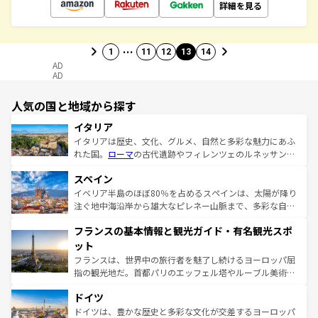
詳細を見る
…
1
11
12
13
14
AD
AD
人気の国と地域から探す
イタリア
イタリアは歴史、文化、グルメ、自然と多彩な魅力にあふ
れた国。
ローマ
の古代遺跡やフィレンツェのルネッサンス
美術、ヴェネツィアの運河など、歴史あるスポットはもち
スペイン
ろん、トスカーナの美しい田園風景やアマルフィ海岸の絶
景など、自然景観も見逃せない。観光の合間には、本場の
イベリア半島のほぼ80％を占めるスペインは、太陽が降り
ピザやパスタなど、絶品のイタリア料理を堪能することも
注ぐ地中海沿岸から雄大なピレネー山脈まで、多彩な自然
できる。朝目覚めてから夜眠るまで、すべての瞬間を楽し
と文化が詰まったヨーロッパ屈指の旅行先だ。多様な地域
フランスの基本情報と観光ガイド・有名観光スポ
ませてくれるイタリアで、忘れられない旅をしてみよう！
文化が根付くこの国では、情熱的なフラメンコ、熱気あふ
なお、新着のイタリア情報は
コンテンツ一覧
を参照してほ
れる闘牛、そして美味しいタパスが生活の一部となってい
ット
しい。
る。首都マドリードの洗練された雰囲気や、バルセロナの
フランスは、世界中の旅行者を魅了し続けるヨーロッパ屈
アートに溢れた街角から、地方では古代ローマ遺跡や中世
指の観光地だ。首都パリのエッフェル塔やルーブル美術館
の城塞都市、穏やかなビーチリゾートまで多彩な表情を見
といった象徴的なスポットから、田舎町の古風な美しさま
せる。地方によって風土や気候が異なるスペインはその個
ドイツ
で、幅広い魅力が詰まっている。華麗な宮殿、歴史的な大
性で訪れる人を魅了する。 なお、新着のスペイン情報は
コ
聖堂、美しいビーチ、そして豊かな自然が、訪れる者を心
ドイツは、豊かな歴史と多彩な文化が交差するヨーロッパ