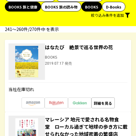
BOOKS 旅と健康
BOOKS 旅の読み物
BOOKS
D-Books
絞り込み条件を追加
241〜260件/270件中 を表示
はなたび 絶景で巡る世界の花
BOOKS
2019.07.17 発売
当社在庫切れ
詳細を見る
マレーシア 地元で愛される名物食
堂 ローカル過ぎて地球の歩き方に載
せられなかった地域密着の繁盛店