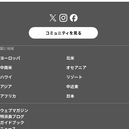
コミュニティを見る
国と地域
ヨーロッパ
北米
中南米
オセアニア
ハワイ
リゾート
アジア
中近東
アフリカ
日本
ウェブマガジン
特派員ブログ
ガイドブック
ニュース