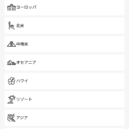
も、旅行者にとっては魅力的なポイント。グルメも豊富
で、ホーカーズは地元の風情を楽しめる外せないスポット
ヨーロッパ
だ。訪れる人を飽きさせないシンガポールで、多様な魅力
を体感しよう。 なお、新着のシンガポール情報は
コンテン
ツ一覧
を参照してほしい。
北米
中南米
オセアニア
ハワイ
リゾート
アジア