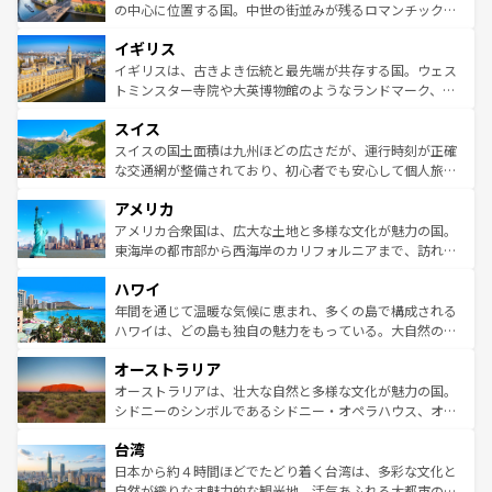
ンテンツ一覧
を参照してほしい。
から魅了する。また、フランスは美食の国としても知ら
の中心に位置する国。中世の街並みが残るロマンチック街
れ、フランス料理はユネスコ無形文化遺産にも登録されて
道から、未来を先取りするようなモダンな都市まで多様な
イギリス
いる。シャンパンの発祥地であるランス、プロヴァンスの
顔を持つこの国は、どこを歩いても飽きることがない。ベ
香り高いラベンダー畑など、多彩な楽しみ方が可能だ。さ
ルリンの文化的活気、バイエルン州のアルプスの絶景、そ
イギリスは、古きよき伝統と最先端が共存する国。ウェス
らに、パリ以外の地域にも魅力が溢れており、どの街角に
してライン川沿いのワイン畑といった風景は必見。ビール
トミンスター寺院や大英博物館のようなランドマーク、歴
も豊かな歴史と文化が息づいている。パリ以外の個性あふ
とソーセージを味わいながら地元の人と過ごす楽しい時間
史ある大学都市、美しい丘陵地帯や牧歌的な風景など、エ
れる地方に足を運ぶとそれぞれで全く異なる文化を体験で
スイス
は、お酒好きな人にはぜひ体験してほしい。 なお、新着の
リアごとに異なる魅力がある。また、優雅なアフタヌーン
きるだろう。 なお、新着のフランス情報は
コンテンツ一覧
ドイツ情報は
コンテンツ一覧
を参照してほしい。
ティー、ビール好きにはたまらない英国パブ、サッカー観
スイスの国土面積は九州ほどの広さだが、運行時刻が正確
を参照してほしい。
戦など、本場だからこそできる体験も豊富。イギリスを旅
な交通網が整備されており、初心者でも安心して個人旅行
して楽しみつくそう。 なお、新着のイギリス情報は
コンテ
を楽しめる。日本同様に時刻表どおりの旅が可能だ。中世
アメリカ
ンツ一覧
を参照してほしい。
の建物がそのまま残る町や、スイスならではのユニークな
博物館もあり、アルプス観光だけでなく町歩きも満喫する
アメリカ合衆国は、広大な土地と多様な文化が魅力の国。
ことができる。国民の所得が高いため物価も高いが、旅行
東海岸の都市部から西海岸のカリフォルニアまで、訪れる
者向けの交通パス提供のサービスもあり、うまく活用すれ
場所ごとに異なる風景と体験が待っている。ニューヨーク
ハワイ
ば市内交通費無料で観光を楽しむこともできる。 なお、新
のような巨大都市は、観光、ショッピング、エンターテイ
着のスイス情報は
コンテンツ一覧
を参照してほしい。
ンメントが詰まった刺激的なスポットだ。一方、アメリカ
年間を通じて温暖な気候に恵まれ、多くの島で構成される
西部には大自然が広がり、グランドキャニオンやイエロー
ハワイは、どの島も独自の魅力をもっている。大自然の神
ストーン国立公園といった絶景が堪能できる。さらに、南
秘を感じたいなら、火山が生み出した壮大な景観を誇るハ
オーストラリア
部のニューオーリンズでは、音楽と美食が融合した独特の
ワイ島は見逃せない。また、定番の観光地といえばオアフ
文化が魅力。旅行者はアメリカの各地域で異なる魅力を楽
島だが、静かな自然を求めるならマウイ島やカウアイ島が
オーストラリアは、壮大な自然と多様な文化が魅力の国。
しみながら、その多様性と豊かな歴史を感じることができ
おすすめ。エメラルドグリーンに輝く海をはじめ、豊かな
シドニーのシンボルであるシドニー・オペラハウス、オー
るだろう。車でのロードトリップや列車の旅も、アメリカ
文化や歴史が息づいている。「アロハスピリット」と呼ば
ストラリア東海岸北部に広がる大サンゴ礁地帯グレートバ
ならではの贅沢な旅のスタイルだ。 なお、新着のアメリカ
台湾
れるおもてなしの心で訪れる人々を迎えてくれるハワイの
リアリーフや大陸中央部にそびえるウルル（エアーズロッ
情報は
コンテンツ一覧
を参照してほしい。
人々、おいしいローカルフードやハワイアンミュージッ
ク）、タスマニアの美しい原生林やケアンズの熱帯雨林な
日本から約４時間ほどでたどり着く台湾は、多彩な文化と
ク、伝統的なフラダンスなど、すべてがハワイの魅力を彩
ど、見どころがたくさん。また、カフェやワイン、オージ
自然が織りなす魅力的な観光地。活気あふれる大都市の台