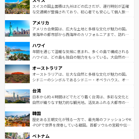
スイス
リアごとに異なる魅力がある。また、優雅なアフタヌーン
きるだろう。 なお、新着のフランス情報は
コンテンツ一覧
ドイツ情報は
コンテンツ一覧
を参照してほしい。
ティー、ビール好きにはたまらない英国パブ、サッカー観
スイスの国土面積は九州ほどの広さだが、運行時刻が正確
を参照してほしい。
戦など、本場だからこそできる体験も豊富。イギリスを旅
な交通網が整備されており、初心者でも安心して個人旅行
して楽しみつくそう。 なお、新着のイギリス情報は
コンテ
を楽しめる。日本同様に時刻表どおりの旅が可能だ。中世
アメリカ
ンツ一覧
を参照してほしい。
の建物がそのまま残る町や、スイスならではのユニークな
博物館もあり、アルプス観光だけでなく町歩きも満喫する
アメリカ合衆国は、広大な土地と多様な文化が魅力の国。
ことができる。国民の所得が高いため物価も高いが、旅行
東海岸の都市部から西海岸のカリフォルニアまで、訪れる
者向けの交通パス提供のサービスもあり、うまく活用すれ
場所ごとに異なる風景と体験が待っている。ニューヨーク
ハワイ
ば市内交通費無料で観光を楽しむこともできる。 なお、新
のような巨大都市は、観光、ショッピング、エンターテイ
着のスイス情報は
コンテンツ一覧
を参照してほしい。
ンメントが詰まった刺激的なスポットだ。一方、アメリカ
年間を通じて温暖な気候に恵まれ、多くの島で構成される
西部には大自然が広がり、グランドキャニオンやイエロー
ハワイは、どの島も独自の魅力をもっている。大自然の神
ストーン国立公園といった絶景が堪能できる。さらに、南
秘を感じたいなら、火山が生み出した壮大な景観を誇るハ
オーストラリア
部のニューオーリンズでは、音楽と美食が融合した独特の
ワイ島は見逃せない。また、定番の観光地といえばオアフ
文化が魅力。旅行者はアメリカの各地域で異なる魅力を楽
島だが、静かな自然を求めるならマウイ島やカウアイ島が
オーストラリアは、壮大な自然と多様な文化が魅力の国。
しみながら、その多様性と豊かな歴史を感じることができ
おすすめ。エメラルドグリーンに輝く海をはじめ、豊かな
シドニーのシンボルであるシドニー・オペラハウス、オー
るだろう。車でのロードトリップや列車の旅も、アメリカ
文化や歴史が息づいている。「アロハスピリット」と呼ば
ストラリア東海岸北部に広がる大サンゴ礁地帯グレートバ
ならではの贅沢な旅のスタイルだ。 なお、新着のアメリカ
台湾
れるおもてなしの心で訪れる人々を迎えてくれるハワイの
リアリーフや大陸中央部にそびえるウルル（エアーズロッ
情報は
コンテンツ一覧
を参照してほしい。
人々、おいしいローカルフードやハワイアンミュージッ
ク）、タスマニアの美しい原生林やケアンズの熱帯雨林な
日本から約４時間ほどでたどり着く台湾は、多彩な文化と
ク、伝統的なフラダンスなど、すべてがハワイの魅力を彩
ど、見どころがたくさん。また、カフェやワイン、オージ
自然が織りなす魅力的な観光地。活気あふれる大都市の台
っている。訪れるたびに新しい発見と感動が待っているハ
ービーフなどの食文化も豊かで、美味しいものであふれて
北やノスタルジックな町並みが人気な九份（ジォウフェ
ワイを、存分に味わってほしい。 なお、新着のハワイ情報
韓国
いる。アクティビティも充実しており、サーフィンやダイ
ン）、静ひつな山岳地帯である台湾東部など、都市の喧騒
は
コンテンツ一覧
を参照してほしい。
ビング、ハイキングなど、アウトドア好きにはたまらな
と山間の静けさが共存しており、訪れる人に新しい発見と
歴史ある王朝文化が残る一方で、最先端のファッションやK
い。オーストラリアの多彩な魅力を存分に味わいつくそ
驚きをもたらしてくれる。また、奥深い台湾の食文化も魅
-POPで世界を席巻している韓国。首都ソウルの宮殿や伝統
う。 なお、新着のオーストラリア情報は
コンテンツ一覧
を
力で、夜市などの屋台グルメから高級料理、ヘルシーで美
家屋が並ぶエリアでは韓国の歴史と文化に浸ることがで
参照してほしい。
ベトナム
容にもいいと評判のスイーツなど、バラエティ豊かな料理
き、地方に足を延ばせば四季折々の自然美を楽しむことが