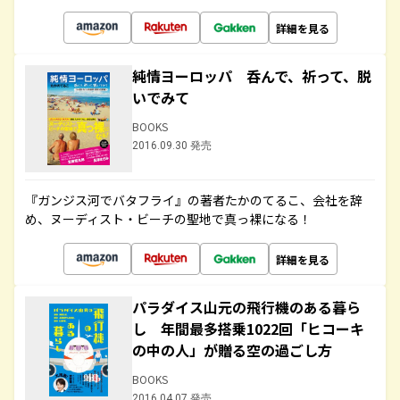
詳細を見る
純情ヨーロッパ 呑んで、祈って、脱
いでみて
BOOKS
2016.09.30 発売
『ガンジス河でバタフライ』の著者たかのてるこ、会社を辞
め、ヌーディスト・ビーチの聖地で真っ裸になる！
詳細を見る
パラダイス山元の飛行機のある暮ら
し 年間最多搭乗1022回「ヒコーキ
の中の人」が贈る空の過ごし方
BOOKS
2016.04.07 発売