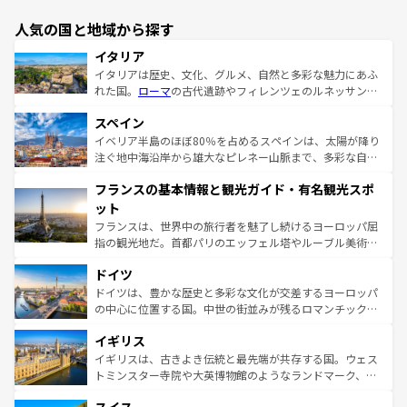
人気の国と地域から探す
イタリア
イタリアは歴史、文化、グルメ、自然と多彩な魅力にあふ
れた国。
ローマ
の古代遺跡やフィレンツェのルネッサンス
美術、ヴェネツィアの運河など、歴史あるスポットはもち
スペイン
ろん、トスカーナの美しい田園風景やアマルフィ海岸の絶
景など、自然景観も見逃せない。観光の合間には、本場の
イベリア半島のほぼ80％を占めるスペインは、太陽が降り
ピザやパスタなど、絶品のイタリア料理を堪能することも
注ぐ地中海沿岸から雄大なピレネー山脈まで、多彩な自然
できる。朝目覚めてから夜眠るまで、すべての瞬間を楽し
と文化が詰まったヨーロッパ屈指の旅行先だ。多様な地域
フランスの基本情報と観光ガイド・有名観光スポ
ませてくれるイタリアで、忘れられない旅をしてみよう！
文化が根付くこの国では、情熱的なフラメンコ、熱気あふ
なお、新着のイタリア情報は
コンテンツ一覧
を参照してほ
れる闘牛、そして美味しいタパスが生活の一部となってい
ット
しい。
る。首都マドリードの洗練された雰囲気や、バルセロナの
フランスは、世界中の旅行者を魅了し続けるヨーロッパ屈
アートに溢れた街角から、地方では古代ローマ遺跡や中世
指の観光地だ。首都パリのエッフェル塔やルーブル美術館
の城塞都市、穏やかなビーチリゾートまで多彩な表情を見
といった象徴的なスポットから、田舎町の古風な美しさま
せる。地方によって風土や気候が異なるスペインはその個
ドイツ
で、幅広い魅力が詰まっている。華麗な宮殿、歴史的な大
性で訪れる人を魅了する。 なお、新着のスペイン情報は
コ
聖堂、美しいビーチ、そして豊かな自然が、訪れる者を心
ドイツは、豊かな歴史と多彩な文化が交差するヨーロッパ
ンテンツ一覧
を参照してほしい。
から魅了する。また、フランスは美食の国としても知ら
の中心に位置する国。中世の街並みが残るロマンチック街
れ、フランス料理はユネスコ無形文化遺産にも登録されて
道から、未来を先取りするようなモダンな都市まで多様な
イギリス
いる。シャンパンの発祥地であるランス、プロヴァンスの
顔を持つこの国は、どこを歩いても飽きることがない。ベ
香り高いラベンダー畑など、多彩な楽しみ方が可能だ。さ
ルリンの文化的活気、バイエルン州のアルプスの絶景、そ
イギリスは、古きよき伝統と最先端が共存する国。ウェス
らに、パリ以外の地域にも魅力が溢れており、どの街角に
してライン川沿いのワイン畑といった風景は必見。ビール
トミンスター寺院や大英博物館のようなランドマーク、歴
も豊かな歴史と文化が息づいている。パリ以外の個性あふ
とソーセージを味わいながら地元の人と過ごす楽しい時間
史ある大学都市、美しい丘陵地帯や牧歌的な風景など、エ
れる地方に足を運ぶとそれぞれで全く異なる文化を体験で
は、お酒好きな人にはぜひ体験してほしい。 なお、新着の