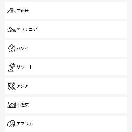
中南米
オセアニア
ハワイ
リゾート
アジア
中近東
アフリカ