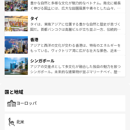
が味わえる。 なお、新着の台湾情報は
コンテンツ一覧
を参
できる。そして、キムチや焼肉、絶品のストリートフード
豊かな自然と多様な文化が魅力的なベトナム。南北に細長
照してほしい。
まで、さまざまな韓国料理が待っている。夜には、韓国な
く伸びる国土には、広大な田園風景や青々とした山々、世
らではのナイトライフも堪能できる。あたたかいホスピタ
界遺産に登録された壮大な自然景観が点在し、都市部では
タイ
リティに包まれながら、韓国の多彩な魅力を心ゆくまで味
急速な発展と共に伝統が息づく。ハノイの古い町並みやホ
わってみてほしい。 なお、新着の韓国情報は
コンテンツ一
ーチミン市のフランス統治時代の建物も、独特の雰囲気を
タイは、東南アジアに位置する豊かな自然と歴史が息づく
覧
を参照してほしい。
醸し出している。また、バラエティの豊かさとおいしさで
国だ。首都バンコクは高層ビルが立ち並ぶ一方、伝統的な
世界中の食通を魅了してやまないベトナム料理も魅力のひ
寺院や市場がいたるところに点在し、古きよき文化と現代
香港
とつ。フォーやバインミー、ベトナムコーヒーなどは、ぜ
の活気が交差している。北部ではチェンマイなどの山岳地
ひ現地で味わいたい。どの地域を訪れてもあたたかい人々
帯で自然と触れ合い、南部ではプーケットやクラビの美し
アジアと西洋の文化が交わる香港は、特有のエネルギーを
が旅行者を迎えてくれるので、きっと忘れられない旅にな
いビーチでリゾート気分を楽しむことができる。タイ料理
もっている。ヴィクトリア湾に広がる壮大な景色、近未来
るはずだ。 なお、新着のベトナム情報は
コンテンツ一覧
を
は世界的に有名で、屋台から高級レストランまで味覚を刺
的なアートスポット、そして歴史と現代が融合した町並
参照してほしい。
シンガポール
激する。気候は一年中温暖で、どの季節にも異なる楽しみ
み、どこを訪れても感動するはず。観光スポットが密集し
が待っている。親しみやすいタイの人々、仏教を中心とし
ており、効率よく見どころを回れるのも魅力。息をのむよ
アジアの交差点として多文化が融合した独自の魅力を放つ
た文化、そして多様な観光資源が、訪れる旅人を魅了し続
うな絶景から文化的な体験まで、香港を存分に楽しみ尽く
シンガポール。未来的な建築物が並ぶマリーナベイ、歴史
ける。 なお、新着のタイ情報は
コンテンツ一覧
を参照して
そう。 なお、新着の香港情報は
コンテンツ一覧
を参照して
と伝統を感じられるエスニックタウン、多数の緑豊かな公
ほしい。
ほしい。
園や自然保護区など、自然が調和した近代的な景観と文化
の多様性あふれるカラフルな町は、どこを歩いても新しい
国と地域
発見がある。さらに、治安のよさや充実した公共交通機関
も、旅行者にとっては魅力的なポイント。グルメも豊富
で、ホーカーズは地元の風情を楽しめる外せないスポット
ヨーロッパ
だ。訪れる人を飽きさせないシンガポールで、多様な魅力
を体感しよう。 なお、新着のシンガポール情報は
コンテン
ツ一覧
を参照してほしい。
北米