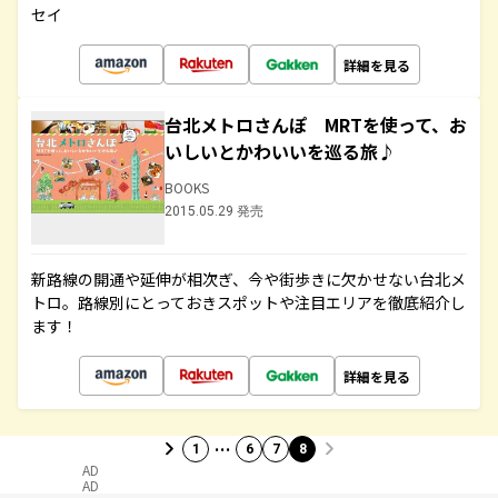
セイ
詳細を見る
台北メトロさんぽ MRTを使って、お
いしいとかわいいを巡る旅♪
BOOKS
2015.05.29 発売
新路線の開通や延伸が相次ぎ、今や街歩きに欠かせない台北メ
トロ。路線別にとっておきスポットや注目エリアを徹底紹介し
ます！
詳細を見る
…
1
6
7
8
AD
AD