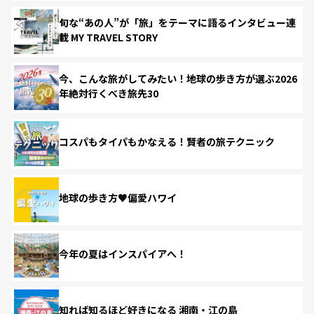
旬な“あの人”が「旅」をテーマに語るインタビュー連
載 MY TRAVEL STORY
今、こんな旅がしてみたい！地球の歩き方が選ぶ2026
年絶対行くべき旅先30
コスパもタイパもかなえる！賢者の旅テクニック
地球の歩き方♥偏愛ハワイ
今年の夏はインスパイアへ！
知れば知るほど好きになる 湘南・江の島