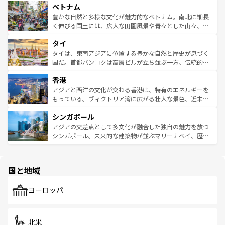
参照してほしい。
ベトナム
容にもいいと評判のスイーツなど、バラエティ豊かな料理
き、地方に足を延ばせば四季折々の自然美を楽しむことが
が味わえる。 なお、新着の台湾情報は
コンテンツ一覧
を参
できる。そして、キムチや焼肉、絶品のストリートフード
豊かな自然と多様な文化が魅力的なベトナム。南北に細長
照してほしい。
まで、さまざまな韓国料理が待っている。夜には、韓国な
く伸びる国土には、広大な田園風景や青々とした山々、世
らではのナイトライフも堪能できる。あたたかいホスピタ
界遺産に登録された壮大な自然景観が点在し、都市部では
タイ
リティに包まれながら、韓国の多彩な魅力を心ゆくまで味
急速な発展と共に伝統が息づく。ハノイの古い町並みやホ
わってみてほしい。 なお、新着の韓国情報は
コンテンツ一
ーチミン市のフランス統治時代の建物も、独特の雰囲気を
タイは、東南アジアに位置する豊かな自然と歴史が息づく
覧
を参照してほしい。
醸し出している。また、バラエティの豊かさとおいしさで
国だ。首都バンコクは高層ビルが立ち並ぶ一方、伝統的な
世界中の食通を魅了してやまないベトナム料理も魅力のひ
寺院や市場がいたるところに点在し、古きよき文化と現代
香港
とつ。フォーやバインミー、ベトナムコーヒーなどは、ぜ
の活気が交差している。北部ではチェンマイなどの山岳地
ひ現地で味わいたい。どの地域を訪れてもあたたかい人々
帯で自然と触れ合い、南部ではプーケットやクラビの美し
アジアと西洋の文化が交わる香港は、特有のエネルギーを
が旅行者を迎えてくれるので、きっと忘れられない旅にな
いビーチでリゾート気分を楽しむことができる。タイ料理
もっている。ヴィクトリア湾に広がる壮大な景色、近未来
るはずだ。 なお、新着のベトナム情報は
コンテンツ一覧
を
は世界的に有名で、屋台から高級レストランまで味覚を刺
的なアートスポット、そして歴史と現代が融合した町並
参照してほしい。
シンガポール
激する。気候は一年中温暖で、どの季節にも異なる楽しみ
み、どこを訪れても感動するはず。観光スポットが密集し
が待っている。親しみやすいタイの人々、仏教を中心とし
ており、効率よく見どころを回れるのも魅力。息をのむよ
アジアの交差点として多文化が融合した独自の魅力を放つ
た文化、そして多様な観光資源が、訪れる旅人を魅了し続
うな絶景から文化的な体験まで、香港を存分に楽しみ尽く
シンガポール。未来的な建築物が並ぶマリーナベイ、歴史
ける。 なお、新着のタイ情報は
コンテンツ一覧
を参照して
そう。 なお、新着の香港情報は
コンテンツ一覧
を参照して
と伝統を感じられるエスニックタウン、多数の緑豊かな公
ほしい。
ほしい。
園や自然保護区など、自然が調和した近代的な景観と文化
の多様性あふれるカラフルな町は、どこを歩いても新しい
国と地域
発見がある。さらに、治安のよさや充実した公共交通機関
も、旅行者にとっては魅力的なポイント。グルメも豊富
で、ホーカーズは地元の風情を楽しめる外せないスポット
ヨーロッパ
だ。訪れる人を飽きさせないシンガポールで、多様な魅力
を体感しよう。 なお、新着のシンガポール情報は
コンテン
ツ一覧
を参照してほしい。
北米