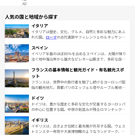
AD
人気の国と地域から探す
イタリア
イタリアは歴史、文化、グルメ、自然と多彩な魅力にあふ
れた国。
ローマ
の古代遺跡やフィレンツェのルネッサンス
美術、ヴェネツィアの運河など、歴史あるスポットはもち
スペイン
ろん、トスカーナの美しい田園風景やアマルフィ海岸の絶
景など、自然景観も見逃せない。観光の合間には、本場の
イベリア半島のほぼ80％を占めるスペインは、太陽が降り
ピザやパスタなど、絶品のイタリア料理を堪能することも
注ぐ地中海沿岸から雄大なピレネー山脈まで、多彩な自然
できる。朝目覚めてから夜眠るまで、すべての瞬間を楽し
と文化が詰まったヨーロッパ屈指の旅行先だ。多様な地域
フランスの基本情報と観光ガイド・有名観光スポ
ませてくれるイタリアで、忘れられない旅をしてみよう！
文化が根付くこの国では、情熱的なフラメンコ、熱気あふ
なお、新着のイタリア情報は
コンテンツ一覧
を参照してほ
れる闘牛、そして美味しいタパスが生活の一部となってい
ット
しい。
る。首都マドリードの洗練された雰囲気や、バルセロナの
フランスは、世界中の旅行者を魅了し続けるヨーロッパ屈
アートに溢れた街角から、地方では古代ローマ遺跡や中世
指の観光地だ。首都パリのエッフェル塔やルーブル美術館
の城塞都市、穏やかなビーチリゾートまで多彩な表情を見
といった象徴的なスポットから、田舎町の古風な美しさま
せる。地方によって風土や気候が異なるスペインはその個
ドイツ
で、幅広い魅力が詰まっている。華麗な宮殿、歴史的な大
性で訪れる人を魅了する。 なお、新着のスペイン情報は
コ
聖堂、美しいビーチ、そして豊かな自然が、訪れる者を心
ドイツは、豊かな歴史と多彩な文化が交差するヨーロッパ
ンテンツ一覧
を参照してほしい。
から魅了する。また、フランスは美食の国としても知ら
の中心に位置する国。中世の街並みが残るロマンチック街
れ、フランス料理はユネスコ無形文化遺産にも登録されて
道から、未来を先取りするようなモダンな都市まで多様な
イギリス
いる。シャンパンの発祥地であるランス、プロヴァンスの
顔を持つこの国は、どこを歩いても飽きることがない。ベ
香り高いラベンダー畑など、多彩な楽しみ方が可能だ。さ
ルリンの文化的活気、バイエルン州のアルプスの絶景、そ
イギリスは、古きよき伝統と最先端が共存する国。ウェス
らに、パリ以外の地域にも魅力が溢れており、どの街角に
してライン川沿いのワイン畑といった風景は必見。ビール
トミンスター寺院や大英博物館のようなランドマーク、歴