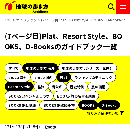
TOP
ガイドブック
(7ページ目)Plat、Resort Style、BOOKS、D-Book
(7ページ目)Plat、Resort Style、BO
OKS、D-Booksのガイドブック一覧
すべて
地球の歩き方 海外
地球の歩き方 Jシリーズ（国内）
aruco 海外
aruco 国内
Plat
ランキング&テクニック
Resort Style
島旅
御朱印
歴史時代
旅の図鑑
BOOKS スペシャルコラボ
BOOKS 旅の名言＆絶景
BOOKS 旅と健康
BOOKS 旅の読み物
BOOKS
D-Books
絞り込み条件を追加
121〜138件/138件中 を表示