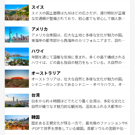
も豊かな歴史と文化が息づいている。パリ以外の個性あふ
とソーセージを味わいながら地元の人と過ごす楽しい時間
史ある大学都市、美しい丘陵地帯や牧歌的な風景など、エ
れる地方に足を運ぶとそれぞれで全く異なる文化を体験で
スイス
は、お酒好きな人にはぜひ体験してほしい。 なお、新着の
リアごとに異なる魅力がある。また、優雅なアフタヌーン
きるだろう。 なお、新着のフランス情報は
コンテンツ一覧
ドイツ情報は
コンテンツ一覧
を参照してほしい。
ティー、ビール好きにはたまらない英国パブ、サッカー観
スイスの国土面積は九州ほどの広さだが、運行時刻が正確
を参照してほしい。
戦など、本場だからこそできる体験も豊富。イギリスを旅
な交通網が整備されており、初心者でも安心して個人旅行
して楽しみつくそう。 なお、新着のイギリス情報は
コンテ
を楽しめる。日本同様に時刻表どおりの旅が可能だ。中世
アメリカ
ンツ一覧
を参照してほしい。
の建物がそのまま残る町や、スイスならではのユニークな
博物館もあり、アルプス観光だけでなく町歩きも満喫する
アメリカ合衆国は、広大な土地と多様な文化が魅力の国。
ことができる。国民の所得が高いため物価も高いが、旅行
東海岸の都市部から西海岸のカリフォルニアまで、訪れる
者向けの交通パス提供のサービスもあり、うまく活用すれ
場所ごとに異なる風景と体験が待っている。ニューヨーク
ハワイ
ば市内交通費無料で観光を楽しむこともできる。 なお、新
のような巨大都市は、観光、ショッピング、エンターテイ
着のスイス情報は
コンテンツ一覧
を参照してほしい。
ンメントが詰まった刺激的なスポットだ。一方、アメリカ
年間を通じて温暖な気候に恵まれ、多くの島で構成される
西部には大自然が広がり、グランドキャニオンやイエロー
ハワイは、どの島も独自の魅力をもっている。大自然の神
ストーン国立公園といった絶景が堪能できる。さらに、南
秘を感じたいなら、火山が生み出した壮大な景観を誇るハ
オーストラリア
部のニューオーリンズでは、音楽と美食が融合した独特の
ワイ島は見逃せない。また、定番の観光地といえばオアフ
文化が魅力。旅行者はアメリカの各地域で異なる魅力を楽
島だが、静かな自然を求めるならマウイ島やカウアイ島が
オーストラリアは、壮大な自然と多様な文化が魅力の国。
しみながら、その多様性と豊かな歴史を感じることができ
おすすめ。エメラルドグリーンに輝く海をはじめ、豊かな
シドニーのシンボルであるシドニー・オペラハウス、オー
るだろう。車でのロードトリップや列車の旅も、アメリカ
文化や歴史が息づいている。「アロハスピリット」と呼ば
ストラリア東海岸北部に広がる大サンゴ礁地帯グレートバ
ならではの贅沢な旅のスタイルだ。 なお、新着のアメリカ
台湾
れるおもてなしの心で訪れる人々を迎えてくれるハワイの
リアリーフや大陸中央部にそびえるウルル（エアーズロッ
情報は
コンテンツ一覧
を参照してほしい。
人々、おいしいローカルフードやハワイアンミュージッ
ク）、タスマニアの美しい原生林やケアンズの熱帯雨林な
日本から約４時間ほどでたどり着く台湾は、多彩な文化と
ク、伝統的なフラダンスなど、すべてがハワイの魅力を彩
ど、見どころがたくさん。また、カフェやワイン、オージ
自然が織りなす魅力的な観光地。活気あふれる大都市の台
っている。訪れるたびに新しい発見と感動が待っているハ
ービーフなどの食文化も豊かで、美味しいものであふれて
北やノスタルジックな町並みが人気な九份（ジォウフェ
ワイを、存分に味わってほしい。 なお、新着のハワイ情報
韓国
いる。アクティビティも充実しており、サーフィンやダイ
ン）、静ひつな山岳地帯である台湾東部など、都市の喧騒
は
コンテンツ一覧
を参照してほしい。
ビング、ハイキングなど、アウトドア好きにはたまらな
と山間の静けさが共存しており、訪れる人に新しい発見と
歴史ある王朝文化が残る一方で、最先端のファッションやK
い。オーストラリアの多彩な魅力を存分に味わいつくそ
驚きをもたらしてくれる。また、奥深い台湾の食文化も魅
-POPで世界を席巻している韓国。首都ソウルの宮殿や伝統
う。 なお、新着のオーストラリア情報は
コンテンツ一覧
を
力で、夜市などの屋台グルメから高級料理、ヘルシーで美
家屋が並ぶエリアでは韓国の歴史と文化に浸ることがで