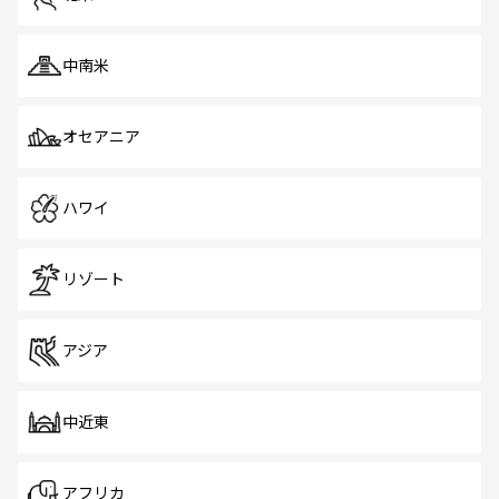
中南米
オセアニア
ハワイ
リゾート
アジア
中近東
アフリカ