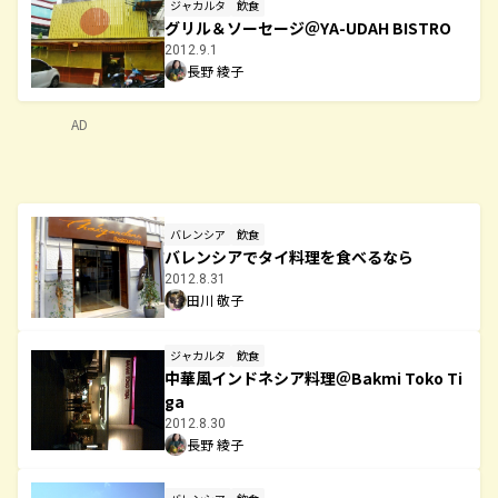
ジャカルタ
飲食
グリル＆ソーセージ＠YA-UDAH BISTRO
2012.9.1
長野 綾子
AD
バレンシア
飲食
バレンシアでタイ料理を食べるなら
2012.8.31
田川 敬子
ジャカルタ
飲食
中華風インドネシア料理＠Bakmi Toko Ti
ga
2012.8.30
長野 綾子