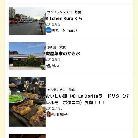
サンフランシスコ
飲食
Kitchen Kura くら
2012.8.2
美丸（Mimaru）
京都府
飲食
虎屋菓寮のかき氷
2012.8.1
Akio
アルゼンチン
飲食
おいしい話（4）La Doritaラ ドリタ（パ
レルモ ボタニコ）お肉！！！
2012.7.30
相川 知子