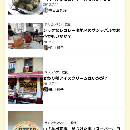
2012.7.11
春日山 紀子
アルゼンチン
飲食
シックなレコレータ地区のサンテバルでお
茶でもいかが？
2012.7.11
相川 知子
バレンシア
飲食
変わり種アイスクリームはいかが？
2012.7.11
田川 敬子
サンフランシスコ
飲食
小さな出来事、見つけた事（スーパー、白