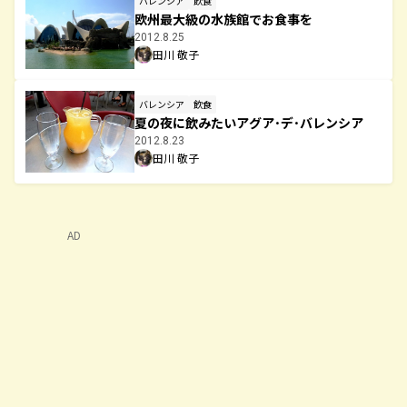
バレンシア
飲食
欧州最大級の水族館でお食事を
2012.8.25
田川 敬子
バレンシア
飲食
夏の夜に飲みたいアグア･デ･バレンシア
2012.8.23
田川 敬子
AD