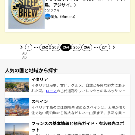
鳥、アジサイ、）
2012.7.9
美丸（Mimaru）
…
…
1
262
263
264
265
266
271
AD
AD
人気の国と地域から探す
イタリア
イタリアは歴史、文化、グルメ、自然と多彩な魅力にあふ
れた国。
ローマ
の古代遺跡やフィレンツェのルネッサンス
美術、ヴェネツィアの運河など、歴史あるスポットはもち
スペイン
ろん、トスカーナの美しい田園風景やアマルフィ海岸の絶
景など、自然景観も見逃せない。観光の合間には、本場の
イベリア半島のほぼ80％を占めるスペインは、太陽が降り
ピザやパスタなど、絶品のイタリア料理を堪能することも
注ぐ地中海沿岸から雄大なピレネー山脈まで、多彩な自然
できる。朝目覚めてから夜眠るまで、すべての瞬間を楽し
と文化が詰まったヨーロッパ屈指の旅行先だ。多様な地域
フランスの基本情報と観光ガイド・有名観光スポ
ませてくれるイタリアで、忘れられない旅をしてみよう！
文化が根付くこの国では、情熱的なフラメンコ、熱気あふ
なお、新着のイタリア情報は
コンテンツ一覧
を参照してほ
れる闘牛、そして美味しいタパスが生活の一部となってい
ット
しい。
る。首都マドリードの洗練された雰囲気や、バルセロナの