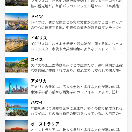
フランスは、世界中の旅行者を魅了し続けるヨーロッパ屈
アートに溢れた街角から、地方では古代ローマ遺跡や中世
指の観光地だ。首都パリのエッフェル塔やルーブル美術館
の城塞都市、穏やかなビーチリゾートまで多彩な表情を見
といった象徴的なスポットから、田舎町の古風な美しさま
せる。地方によって風土や気候が異なるスペインはその個
ドイツ
で、幅広い魅力が詰まっている。華麗な宮殿、歴史的な大
性で訪れる人を魅了する。 なお、新着のスペイン情報は
コ
聖堂、美しいビーチ、そして豊かな自然が、訪れる者を心
ドイツは、豊かな歴史と多彩な文化が交差するヨーロッパ
ンテンツ一覧
を参照してほしい。
から魅了する。また、フランスは美食の国としても知ら
の中心に位置する国。中世の街並みが残るロマンチック街
れ、フランス料理はユネスコ無形文化遺産にも登録されて
道から、未来を先取りするようなモダンな都市まで多様な
イギリス
いる。シャンパンの発祥地であるランス、プロヴァンスの
顔を持つこの国は、どこを歩いても飽きることがない。ベ
香り高いラベンダー畑など、多彩な楽しみ方が可能だ。さ
ルリンの文化的活気、バイエルン州のアルプスの絶景、そ
イギリスは、古きよき伝統と最先端が共存する国。ウェス
らに、パリ以外の地域にも魅力が溢れており、どの街角に
してライン川沿いのワイン畑といった風景は必見。ビール
トミンスター寺院や大英博物館のようなランドマーク、歴
も豊かな歴史と文化が息づいている。パリ以外の個性あふ
とソーセージを味わいながら地元の人と過ごす楽しい時間
史ある大学都市、美しい丘陵地帯や牧歌的な風景など、エ
れる地方に足を運ぶとそれぞれで全く異なる文化を体験で
スイス
は、お酒好きな人にはぜひ体験してほしい。 なお、新着の
リアごとに異なる魅力がある。また、優雅なアフタヌーン
きるだろう。 なお、新着のフランス情報は
コンテンツ一覧
ドイツ情報は
コンテンツ一覧
を参照してほしい。
ティー、ビール好きにはたまらない英国パブ、サッカー観
スイスの国土面積は九州ほどの広さだが、運行時刻が正確
を参照してほしい。
戦など、本場だからこそできる体験も豊富。イギリスを旅
な交通網が整備されており、初心者でも安心して個人旅行
して楽しみつくそう。 なお、新着のイギリス情報は
コンテ
を楽しめる。日本同様に時刻表どおりの旅が可能だ。中世
アメリカ
ンツ一覧
を参照してほしい。
の建物がそのまま残る町や、スイスならではのユニークな
博物館もあり、アルプス観光だけでなく町歩きも満喫する
アメリカ合衆国は、広大な土地と多様な文化が魅力の国。
ことができる。国民の所得が高いため物価も高いが、旅行
東海岸の都市部から西海岸のカリフォルニアまで、訪れる
者向けの交通パス提供のサービスもあり、うまく活用すれ
場所ごとに異なる風景と体験が待っている。ニューヨーク
ハワイ
ば市内交通費無料で観光を楽しむこともできる。 なお、新
のような巨大都市は、観光、ショッピング、エンターテイ
着のスイス情報は
コンテンツ一覧
を参照してほしい。
ンメントが詰まった刺激的なスポットだ。一方、アメリカ
年間を通じて温暖な気候に恵まれ、多くの島で構成される
西部には大自然が広がり、グランドキャニオンやイエロー
ハワイは、どの島も独自の魅力をもっている。大自然の神
ストーン国立公園といった絶景が堪能できる。さらに、南
秘を感じたいなら、火山が生み出した壮大な景観を誇るハ
オーストラリア
部のニューオーリンズでは、音楽と美食が融合した独特の
ワイ島は見逃せない。また、定番の観光地といえばオアフ
文化が魅力。旅行者はアメリカの各地域で異なる魅力を楽
島だが、静かな自然を求めるならマウイ島やカウアイ島が
オーストラリアは、壮大な自然と多様な文化が魅力の国。