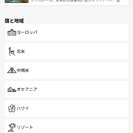
ける。 なお、新着のタイ情報は
コンテンツ一覧
を参照して
そう。 なお、新着の香港情報は
コンテンツ一覧
を参照して
と伝統を感じられるエスニックタウン、多数の緑豊かな公
ほしい。
ほしい。
園や自然保護区など、自然が調和した近代的な景観と文化
の多様性あふれるカラフルな町は、どこを歩いても新しい
国と地域
発見がある。さらに、治安のよさや充実した公共交通機関
も、旅行者にとっては魅力的なポイント。グルメも豊富
で、ホーカーズは地元の風情を楽しめる外せないスポット
ヨーロッパ
だ。訪れる人を飽きさせないシンガポールで、多様な魅力
を体感しよう。 なお、新着のシンガポール情報は
コンテン
ツ一覧
を参照してほしい。
北米
中南米
オセアニア
ハワイ
リゾート