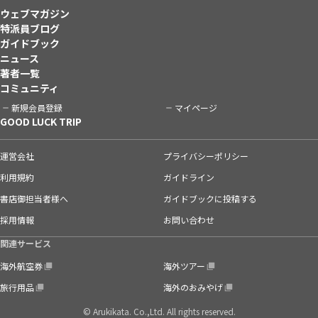
ウェブマガジン
特派員ブログ
ガイドブック
ニュース
著者一覧
コミュニティ
新規会員登録
マイページ
GOOD LUCK TRIP
運営会社
プライバシーポリシー
利用規約
ガイドライン
書店御担当者様へ
ガイドブックに投稿する
採用情報
お問い合わせ
関連サービス
海外航空券
海外ツアー
旅行用品
海外のおみやげ
© Arukikata. Co.,Ltd. All rights reserved.