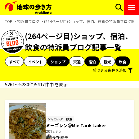
TOP
特派員ブログ
(264ページ目)ショップ、宿泊、飲食の特派員ブログ記
(264ページ目)ショップ、宿泊、
飲食の特派員ブログ記事一覧
すべて
イベント
ショップ
交通
宿泊
観光
飲食
絞り込み条件を追加
5261〜5280件/5417件中 を表示
ジャカルタ
飲食
ミーゴレン＠Mie Tarik Laiker
2012.9.5
長野 綾子