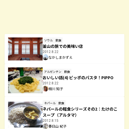
ソウル
飲食
釜山の旅での美味い店
2012.8.22
なかしまかずえ
アルゼンチン
飲食
おいしい話(4) ピッポのパスタ！PIPPO
2012.8.22
相川 知子
ネパール
飲食
ネパールの軽食シリーズその2：たけのこ
スープ（アルタマ）
2012.8.15
春日山 紀子