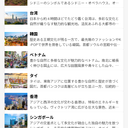
しみながら、その多様性と豊かな歴史を感じることができ
おすすめ。エメラルドグリーンに輝く海をはじめ、豊かな
シドニーのシンボルであるシドニー・オペラハウス、オー
るだろう。車でのロードトリップや列車の旅も、アメリカ
文化や歴史が息づいている。「アロハスピリット」と呼ば
ストラリア東海岸北部に広がる大サンゴ礁地帯グレートバ
ならではの贅沢な旅のスタイルだ。 なお、新着のアメリカ
台湾
れるおもてなしの心で訪れる人々を迎えてくれるハワイの
リアリーフや大陸中央部にそびえるウルル（エアーズロッ
情報は
コンテンツ一覧
を参照してほしい。
人々、おいしいローカルフードやハワイアンミュージッ
ク）、タスマニアの美しい原生林やケアンズの熱帯雨林な
日本から約４時間ほどでたどり着く台湾は、多彩な文化と
ク、伝統的なフラダンスなど、すべてがハワイの魅力を彩
ど、見どころがたくさん。また、カフェやワイン、オージ
自然が織りなす魅力的な観光地。活気あふれる大都市の台
っている。訪れるたびに新しい発見と感動が待っているハ
ービーフなどの食文化も豊かで、美味しいものであふれて
北やノスタルジックな町並みが人気な九份（ジォウフェ
ワイを、存分に味わってほしい。 なお、新着のハワイ情報
韓国
いる。アクティビティも充実しており、サーフィンやダイ
ン）、静ひつな山岳地帯である台湾東部など、都市の喧騒
は
コンテンツ一覧
を参照してほしい。
ビング、ハイキングなど、アウトドア好きにはたまらな
と山間の静けさが共存しており、訪れる人に新しい発見と
歴史ある王朝文化が残る一方で、最先端のファッションやK
い。オーストラリアの多彩な魅力を存分に味わいつくそ
驚きをもたらしてくれる。また、奥深い台湾の食文化も魅
-POPで世界を席巻している韓国。首都ソウルの宮殿や伝統
う。 なお、新着のオーストラリア情報は
コンテンツ一覧
を
力で、夜市などの屋台グルメから高級料理、ヘルシーで美
家屋が並ぶエリアでは韓国の歴史と文化に浸ることがで
参照してほしい。
ベトナム
容にもいいと評判のスイーツなど、バラエティ豊かな料理
き、地方に足を延ばせば四季折々の自然美を楽しむことが
が味わえる。 なお、新着の台湾情報は
コンテンツ一覧
を参
できる。そして、キムチや焼肉、絶品のストリートフード
豊かな自然と多様な文化が魅力的なベトナム。南北に細長
照してほしい。
まで、さまざまな韓国料理が待っている。夜には、韓国な
く伸びる国土には、広大な田園風景や青々とした山々、世
らではのナイトライフも堪能できる。あたたかいホスピタ
界遺産に登録された壮大な自然景観が点在し、都市部では
タイ
リティに包まれながら、韓国の多彩な魅力を心ゆくまで味
急速な発展と共に伝統が息づく。ハノイの古い町並みやホ
わってみてほしい。 なお、新着の韓国情報は
コンテンツ一
ーチミン市のフランス統治時代の建物も、独特の雰囲気を
タイは、東南アジアに位置する豊かな自然と歴史が息づく
覧
を参照してほしい。
醸し出している。また、バラエティの豊かさとおいしさで
国だ。首都バンコクは高層ビルが立ち並ぶ一方、伝統的な
世界中の食通を魅了してやまないベトナム料理も魅力のひ
寺院や市場がいたるところに点在し、古きよき文化と現代
香港
とつ。フォーやバインミー、ベトナムコーヒーなどは、ぜ
の活気が交差している。北部ではチェンマイなどの山岳地
ひ現地で味わいたい。どの地域を訪れてもあたたかい人々
帯で自然と触れ合い、南部ではプーケットやクラビの美し
アジアと西洋の文化が交わる香港は、特有のエネルギーを
が旅行者を迎えてくれるので、きっと忘れられない旅にな
いビーチでリゾート気分を楽しむことができる。タイ料理
もっている。ヴィクトリア湾に広がる壮大な景色、近未来
るはずだ。 なお、新着のベトナム情報は
コンテンツ一覧
を
は世界的に有名で、屋台から高級レストランまで味覚を刺
的なアートスポット、そして歴史と現代が融合した町並
参照してほしい。
シンガポール
激する。気候は一年中温暖で、どの季節にも異なる楽しみ
み、どこを訪れても感動するはず。観光スポットが密集し
が待っている。親しみやすいタイの人々、仏教を中心とし
ており、効率よく見どころを回れるのも魅力。息をのむよ
アジアの交差点として多文化が融合した独自の魅力を放つ
た文化、そして多様な観光資源が、訪れる旅人を魅了し続
うな絶景から文化的な体験まで、香港を存分に楽しみ尽く
シンガポール。未来的な建築物が並ぶマリーナベイ、歴史