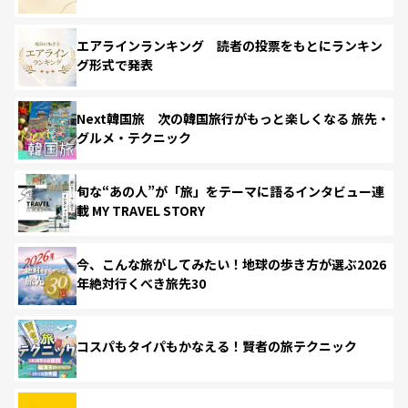
エアラインランキング 読者の投票をもとにランキン
グ形式で発表
Next韓国旅 次の韓国旅行がもっと楽しくなる 旅先・
グルメ・テクニック
旬な“あの人”が「旅」をテーマに語るインタビュー連
載 MY TRAVEL STORY
今、こんな旅がしてみたい！地球の歩き方が選ぶ2026
年絶対行くべき旅先30
コスパもタイパもかなえる！賢者の旅テクニック