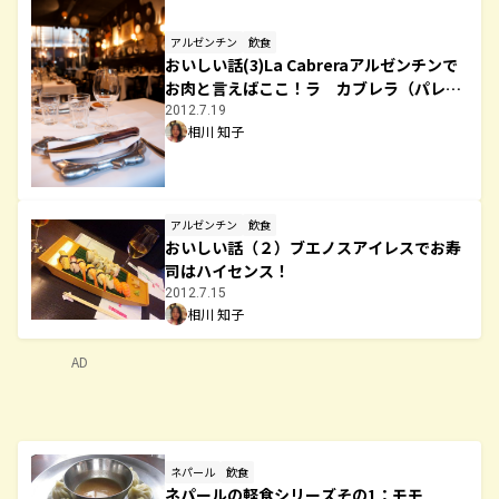
アルゼンチン
飲食
おいしい話(3)La Cabreraアルゼンチンで
お肉と言えばここ！ラ カブレラ（パレル
モ ソーホー）
2012.7.19
相川 知子
アルゼンチン
飲食
おいしい話（２）ブエノスアイレスでお寿
司はハイセンス！
2012.7.15
相川 知子
AD
ネパール
飲食
ネパールの軽食シリーズその1：モモ