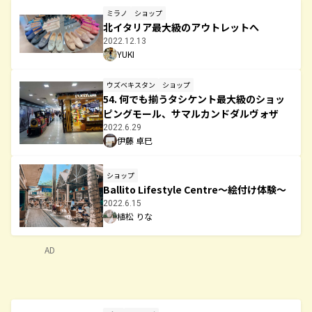
ミラノ
ショップ
北イタリア最大級のアウトレットへ
2022.12.13
YUKI
ウズベキスタン
ショップ
54. 何でも揃うタシケント最大級のショッ
ピングモール、サマルカンドダルヴォザ
2022.6.29
伊藤 卓巳
ショップ
Ballito Lifestyle Centre〜絵付け体験〜
2022.6.15
植松 りな
AD