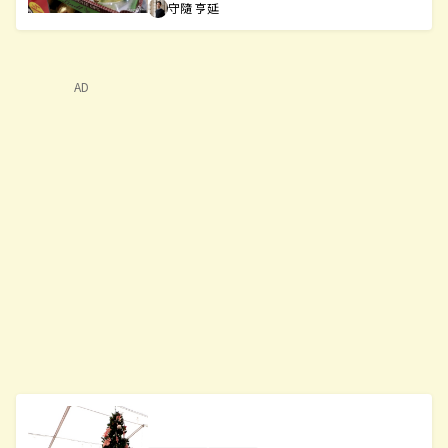
守隨 亨延
AD