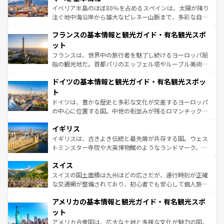
ピザやパスタなど、絶品のイタリア料理を堪能することも
イベリア半島のほぼ80％を占めるスペインは、太陽が降り
できる。朝目覚めてから夜眠るまで、すべての瞬間を楽し
注ぐ地中海沿岸から雄大なピレネー山脈まで、多彩な自然
ませてくれるイタリアで、忘れられない旅をしてみよう！
と文化が詰まったヨーロッパ屈指の旅行先だ。多様な地域
なお、新着のイタリア情報は
コンテンツ一覧
を参照してほ
フランスの基本情報と観光ガイド・有名観光スポ
文化が根付くこの国では、情熱的なフラメンコ、熱気あふ
しい。
れる闘牛、そして美味しいタパスが生活の一部となってい
ット
る。首都マドリードの洗練された雰囲気や、バルセロナの
フランスは、世界中の旅行者を魅了し続けるヨーロッパ屈
アートに溢れた街角から、地方では古代ローマ遺跡や中世
指の観光地だ。首都パリのエッフェル塔やルーブル美術館
の城塞都市、穏やかなビーチリゾートまで多彩な表情を見
といった象徴的なスポットから、田舎町の古風な美しさま
せる。地方によって風土や気候が異なるスペインはその個
ドイツの基本情報と観光ガイド・有名観光スポッ
で、幅広い魅力が詰まっている。華麗な宮殿、歴史的な大
性で訪れる人を魅了する。 なお、新着のスペイン情報は
コ
聖堂、美しいビーチ、そして豊かな自然が、訪れる者を心
ト
ンテンツ一覧
を参照してほしい。
から魅了する。また、フランスは美食の国としても知ら
ドイツは、豊かな歴史と多彩な文化が交差するヨーロッパ
れ、フランス料理はユネスコ無形文化遺産にも登録されて
の中心に位置する国。中世の街並みが残るロマンチック街
いる。シャンパンの発祥地であるランス、プロヴァンスの
道から、未来を先取りするようなモダンな都市まで多様な
香り高いラベンダー畑など、多彩な楽しみ方が可能だ。さ
イギリス
顔を持つこの国は、どこを歩いても飽きることがない。ベ
らに、パリ以外の地域にも魅力が溢れており、どの街角に
ルリンの文化的活気、バイエルン州のアルプスの絶景、そ
イギリスは、古きよき伝統と最先端が共存する国。ウェス
も豊かな歴史と文化が息づいている。パリ以外の個性あふ
してライン川沿いのワイン畑といった風景は必見。ビール
トミンスター寺院や大英博物館のようなランドマーク、歴
れる地方に足を運ぶとそれぞれで全く異なる文化を体験で
とソーセージを味わいながら地元の人と過ごす楽しい時間
史ある大学都市、美しい丘陵地帯や牧歌的な風景など、エ
きるだろう。 なお、新着のフランス情報は
コンテンツ一覧
スイス
は、お酒好きな人にはぜひ体験してほしい。 なお、新着の
リアごとに異なる魅力がある。また、優雅なアフタヌーン
を参照してほしい。
ドイツ情報は
コンテンツ一覧
を参照してほしい。
ティー、ビール好きにはたまらない英国パブ、サッカー観
スイスの国土面積は九州ほどの広さだが、運行時刻が正確
戦など、本場だからこそできる体験も豊富。イギリスを旅
な交通網が整備されており、初心者でも安心して個人旅行
して楽しみつくそう。 なお、新着のイギリス情報は
コンテ
を楽しめる。日本同様に時刻表どおりの旅が可能だ。中世
アメリカの基本情報と観光ガイド・有名観光スポ
ンツ一覧
を参照してほしい。
の建物がそのまま残る町や、スイスならではのユニークな
博物館もあり、アルプス観光だけでなく町歩きも満喫する
ット
ことができる。国民の所得が高いため物価も高いが、旅行
アメリカ合衆国は、広大な土地と多様な文化が魅力の国。