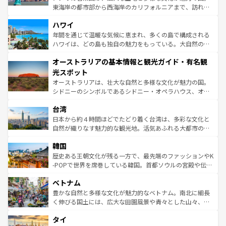
者向けの交通パス提供のサービスもあり、うまく活用すれ
東海岸の都市部から西海岸のカリフォルニアまで、訪れる
ば市内交通費無料で観光を楽しむこともできる。 なお、新
場所ごとに異なる風景と体験が待っている。ニューヨーク
着のスイス情報は
コンテンツ一覧
を参照してほしい。
ハワイ
のような巨大都市は、観光、ショッピング、エンターテイ
ンメントが詰まった刺激的なスポットだ。一方、アメリカ
年間を通じて温暖な気候に恵まれ、多くの島で構成される
西部には大自然が広がり、グランドキャニオンやイエロー
ハワイは、どの島も独自の魅力をもっている。大自然の神
ストーン国立公園といった絶景が堪能できる。さらに、南
秘を感じたいなら、火山が生み出した壮大な景観を誇るハ
オーストラリアの基本情報と観光ガイド・有名観
部のニューオーリンズでは、音楽と美食が融合した独特の
ワイ島は見逃せない。また、定番の観光地といえばオアフ
文化が魅力。旅行者はアメリカの各地域で異なる魅力を楽
島だが、静かな自然を求めるならマウイ島やカウアイ島が
光スポット
しみながら、その多様性と豊かな歴史を感じることができ
おすすめ。エメラルドグリーンに輝く海をはじめ、豊かな
オーストラリアは、壮大な自然と多様な文化が魅力の国。
るだろう。車でのロードトリップや列車の旅も、アメリカ
文化や歴史が息づいている。「アロハスピリット」と呼ば
シドニーのシンボルであるシドニー・オペラハウス、オー
ならではの贅沢な旅のスタイルだ。 なお、新着のアメリカ
れるおもてなしの心で訪れる人々を迎えてくれるハワイの
ストラリア東海岸北部に広がる大サンゴ礁地帯グレートバ
情報は
コンテンツ一覧
を参照してほしい。
人々、おいしいローカルフードやハワイアンミュージッ
台湾
リアリーフや大陸中央部にそびえるウルル（エアーズロッ
ク、伝統的なフラダンスなど、すべてがハワイの魅力を彩
ク）、タスマニアの美しい原生林やケアンズの熱帯雨林な
日本から約４時間ほどでたどり着く台湾は、多彩な文化と
っている。訪れるたびに新しい発見と感動が待っているハ
ど、見どころがたくさん。また、カフェやワイン、オージ
自然が織りなす魅力的な観光地。活気あふれる大都市の台
ワイを、存分に味わってほしい。 なお、新着のハワイ情報
ービーフなどの食文化も豊かで、美味しいものであふれて
北やノスタルジックな町並みが人気な九份（ジォウフェ
は
コンテンツ一覧
を参照してほしい。
韓国
いる。アクティビティも充実しており、サーフィンやダイ
ン）、静ひつな山岳地帯である台湾東部など、都市の喧騒
ビング、ハイキングなど、アウトドア好きにはたまらな
と山間の静けさが共存しており、訪れる人に新しい発見と
歴史ある王朝文化が残る一方で、最先端のファッションやK
い。オーストラリアの多彩な魅力を存分に味わいつくそ
驚きをもたらしてくれる。また、奥深い台湾の食文化も魅
-POPで世界を席巻している韓国。首都ソウルの宮殿や伝統
う。 なお、新着のオーストラリア情報は
コンテンツ一覧
を
力で、夜市などの屋台グルメから高級料理、ヘルシーで美
家屋が並ぶエリアでは韓国の歴史と文化に浸ることがで
参照してほしい。
ベトナム
容にもいいと評判のスイーツなど、バラエティ豊かな料理
き、地方に足を延ばせば四季折々の自然美を楽しむことが
が味わえる。 なお、新着の台湾情報は
コンテンツ一覧
を参
できる。そして、キムチや焼肉、絶品のストリートフード
豊かな自然と多様な文化が魅力的なベトナム。南北に細長
照してほしい。
まで、さまざまな韓国料理が待っている。夜には、韓国な
く伸びる国土には、広大な田園風景や青々とした山々、世
らではのナイトライフも堪能できる。あたたかいホスピタ
界遺産に登録された壮大な自然景観が点在し、都市部では
タイ
リティに包まれながら、韓国の多彩な魅力を心ゆくまで味
急速な発展と共に伝統が息づく。ハノイの古い町並みやホ