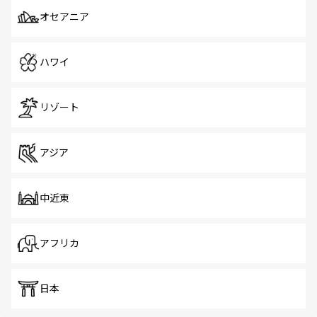
オセアニア
ハワイ
リゾート
アジア
中近東
アフリカ
日本