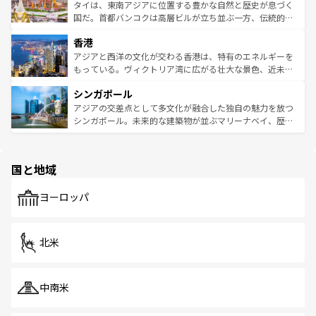
わってみてほしい。 なお、新着の韓国情報は
コンテンツ一
ーチミン市のフランス統治時代の建物も、独特の雰囲気を
タイは、東南アジアに位置する豊かな自然と歴史が息づく
覧
を参照してほしい。
醸し出している。また、バラエティの豊かさとおいしさで
国だ。首都バンコクは高層ビルが立ち並ぶ一方、伝統的な
世界中の食通を魅了してやまないベトナム料理も魅力のひ
寺院や市場がいたるところに点在し、古きよき文化と現代
香港
とつ。フォーやバインミー、ベトナムコーヒーなどは、ぜ
の活気が交差している。北部ではチェンマイなどの山岳地
ひ現地で味わいたい。どの地域を訪れてもあたたかい人々
帯で自然と触れ合い、南部ではプーケットやクラビの美し
アジアと西洋の文化が交わる香港は、特有のエネルギーを
が旅行者を迎えてくれるので、きっと忘れられない旅にな
いビーチでリゾート気分を楽しむことができる。タイ料理
もっている。ヴィクトリア湾に広がる壮大な景色、近未来
るはずだ。 なお、新着のベトナム情報は
コンテンツ一覧
を
は世界的に有名で、屋台から高級レストランまで味覚を刺
的なアートスポット、そして歴史と現代が融合した町並
参照してほしい。
シンガポール
激する。気候は一年中温暖で、どの季節にも異なる楽しみ
み、どこを訪れても感動するはず。観光スポットが密集し
が待っている。親しみやすいタイの人々、仏教を中心とし
ており、効率よく見どころを回れるのも魅力。息をのむよ
アジアの交差点として多文化が融合した独自の魅力を放つ
た文化、そして多様な観光資源が、訪れる旅人を魅了し続
うな絶景から文化的な体験まで、香港を存分に楽しみ尽く
シンガポール。未来的な建築物が並ぶマリーナベイ、歴史
ける。 なお、新着のタイ情報は
コンテンツ一覧
を参照して
そう。 なお、新着の香港情報は
コンテンツ一覧
を参照して
と伝統を感じられるエスニックタウン、多数の緑豊かな公
ほしい。
ほしい。
園や自然保護区など、自然が調和した近代的な景観と文化
の多様性あふれるカラフルな町は、どこを歩いても新しい
国と地域
発見がある。さらに、治安のよさや充実した公共交通機関
も、旅行者にとっては魅力的なポイント。グルメも豊富
で、ホーカーズは地元の風情を楽しめる外せないスポット
ヨーロッパ
だ。訪れる人を飽きさせないシンガポールで、多様な魅力
を体感しよう。 なお、新着のシンガポール情報は
コンテン
ツ一覧
を参照してほしい。
北米
中南米