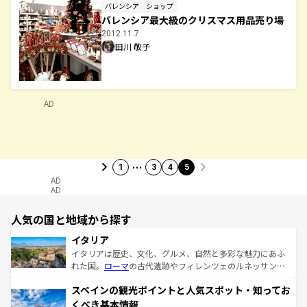
バレンシア
ショップ
バレンシア最大級のクリスマス用品売り場
2012.11.7
田川 敬子
AD
…
1
3
4
5
AD
AD
人気の国と地域から探す
イタリア
イタリアは歴史、文化、グルメ、自然と多彩な魅力にあふ
れた国。
ローマ
の古代遺跡やフィレンツェのルネッサンス
美術、ヴェネツィアの運河など、歴史あるスポットはもち
スペインの観光ポイントと人気スポット・知ってお
ろん、トスカーナの美しい田園風景やアマルフィ海岸の絶
景など、自然景観も見逃せない。観光の合間には、本場の
くべき基本情報