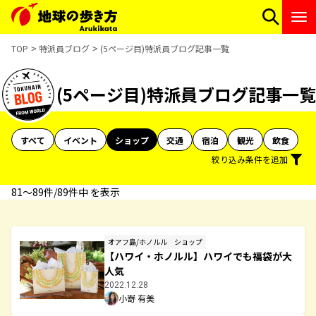
TOP
特派員ブログ
(5ページ目)特派員ブログ記事一覧
(5ページ目)特派員ブログ記事一覧
すべて
イベント
ショップ
交通
宿泊
観光
飲食
絞り込み条件を追加
81〜89件/89件中 を表示
オアフ島/ホノルル
ショップ
【ハワイ・ホノルル】ハワイでも福袋が大
人気
2022.12.28
小嵜 有美