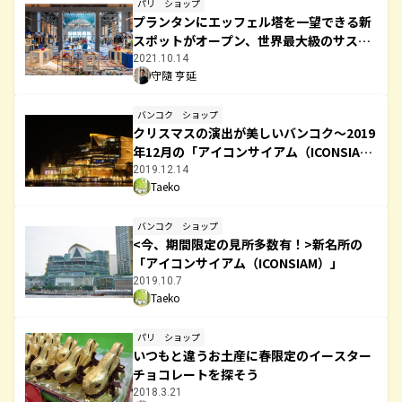
パリ
ショップ
プランタンにエッフェル塔を一望できる新
スポットがオープン、世界最大級のサステ
ナビリティフロアも
2021.10.14
守隨 亨延
バンコク
ショップ
クリスマスの演出が美しいバンコク～2019
年12月の「アイコンサイアム（ICONSIA
M）」の様子
2019.12.14
Taeko
バンコク
ショップ
<今、期間限定の見所多数有！>新名所の
「アイコンサイアム（ICONSIAM）」
2019.10.7
Taeko
パリ
ショップ
いつもと違うお土産に春限定のイースター
チョコレートを探そう
2018.3.21