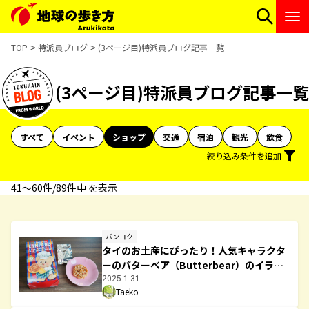
TOP
特派員ブログ
(3ページ目)特派員ブログ記事一覧
(3ページ目)特派員ブログ記事一覧
すべて
イベント
ショップ
交通
宿泊
観光
飲食
絞り込み条件を追加
41〜60件/89件中 を表示
バンコク
タイのお土産にぴったり！人気キャラクタ
ーのバターベア（Butterbear）のイラス
ト付きパッケージのお菓子を紹介！
2025.1.31
Taeko