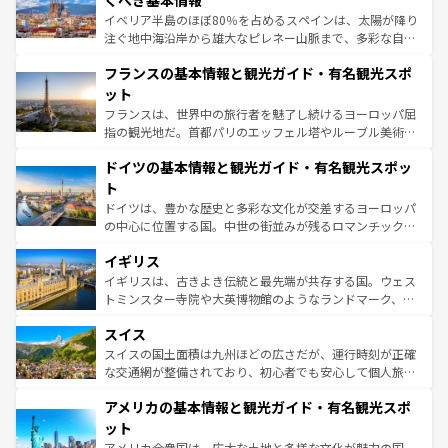
ピザやパスタなど、絶品のイタリア料理を堪能することも
イベリア半島のほぼ80％を占めるスペインは、太陽が降り
できる。朝目覚めてから夜眠るまで、すべての瞬間を楽し
注ぐ地中海沿岸から雄大なピレネー山脈まで、多彩な自然
ませてくれるイタリアで、忘れられない旅をしてみよう！
と文化が詰まったヨーロッパ屈指の旅行先だ。多様な地域
なお、新着のイタリア情報は
コンテンツ一覧
を参照してほ
フランスの基本情報と観光ガイド・有名観光スポ
文化が根付くこの国では、情熱的なフラメンコ、熱気あふ
しい。
れる闘牛、そして美味しいタパスが生活の一部となってい
ット
る。首都マドリードの洗練された雰囲気や、バルセロナの
フランスは、世界中の旅行者を魅了し続けるヨーロッパ屈
アートに溢れた街角から、地方では古代ローマ遺跡や中世
指の観光地だ。首都パリのエッフェル塔やルーブル美術館
の城塞都市、穏やかなビーチリゾートまで多彩な表情を見
といった象徴的なスポットから、田舎町の古風な美しさま
せる。地方によって風土や気候が異なるスペインはその個
ドイツの基本情報と観光ガイド・有名観光スポッ
で、幅広い魅力が詰まっている。華麗な宮殿、歴史的な大
性で訪れる人を魅了する。 なお、新着のスペイン情報は
コ
聖堂、美しいビーチ、そして豊かな自然が、訪れる者を心
ト
ンテンツ一覧
を参照してほしい。
から魅了する。また、フランスは美食の国としても知ら
ドイツは、豊かな歴史と多彩な文化が交差するヨーロッパ
れ、フランス料理はユネスコ無形文化遺産にも登録されて
の中心に位置する国。中世の街並みが残るロマンチック街
いる。シャンパンの発祥地であるランス、プロヴァンスの
道から、未来を先取りするようなモダンな都市まで多様な
香り高いラベンダー畑など、多彩な楽しみ方が可能だ。さ
イギリス
顔を持つこの国は、どこを歩いても飽きることがない。ベ
らに、パリ以外の地域にも魅力が溢れており、どの街角に
ルリンの文化的活気、バイエルン州のアルプスの絶景、そ
イギリスは、古きよき伝統と最先端が共存する国。ウェス
も豊かな歴史と文化が息づいている。パリ以外の個性あふ
してライン川沿いのワイン畑といった風景は必見。ビール
トミンスター寺院や大英博物館のようなランドマーク、歴
れる地方に足を運ぶとそれぞれで全く異なる文化を体験で
とソーセージを味わいながら地元の人と過ごす楽しい時間
史ある大学都市、美しい丘陵地帯や牧歌的な風景など、エ
きるだろう。 なお、新着のフランス情報は
コンテンツ一覧
スイス
は、お酒好きな人にはぜひ体験してほしい。 なお、新着の
リアごとに異なる魅力がある。また、優雅なアフタヌーン
を参照してほしい。
ドイツ情報は
コンテンツ一覧
を参照してほしい。
ティー、ビール好きにはたまらない英国パブ、サッカー観
スイスの国土面積は九州ほどの広さだが、運行時刻が正確
戦など、本場だからこそできる体験も豊富。イギリスを旅
な交通網が整備されており、初心者でも安心して個人旅行
して楽しみつくそう。 なお、新着のイギリス情報は
コンテ
を楽しめる。日本同様に時刻表どおりの旅が可能だ。中世
アメリカの基本情報と観光ガイド・有名観光スポ
ンツ一覧
を参照してほしい。
の建物がそのまま残る町や、スイスならではのユニークな
博物館もあり、アルプス観光だけでなく町歩きも満喫する
ット
ことができる。国民の所得が高いため物価も高いが、旅行
アメリカ合衆国は、広大な土地と多様な文化が魅力の国。