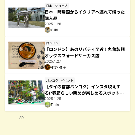
日本
ショップ
日本一時帰国からイタリアへ連れて帰った
購入品
2025.1.28
YUKI
ロンドン
【ロンドン】あのリバティ至近！丸亀製麺
オックスフォードサーカス店
2025.1.27
小野 雅子
バンコク
イベント
【タイの首都バンコク】インスタ映えす
る!?春節らしい眺めが楽しめるスポットを
紹介！
2025.1.25
Taeko
AD