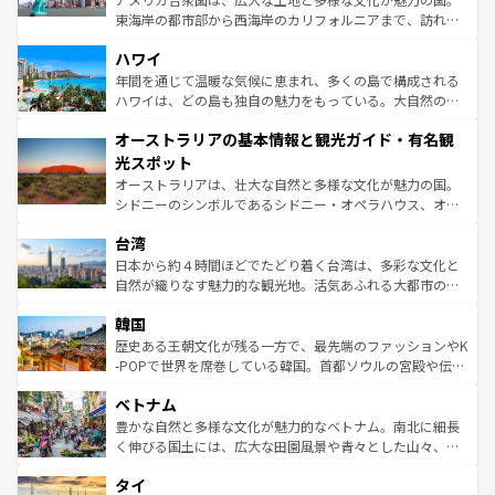
者向けの交通パス提供のサービスもあり、うまく活用すれ
東海岸の都市部から西海岸のカリフォルニアまで、訪れる
ば市内交通費無料で観光を楽しむこともできる。 なお、新
場所ごとに異なる風景と体験が待っている。ニューヨーク
着のスイス情報は
コンテンツ一覧
を参照してほしい。
ハワイ
のような巨大都市は、観光、ショッピング、エンターテイ
ンメントが詰まった刺激的なスポットだ。一方、アメリカ
年間を通じて温暖な気候に恵まれ、多くの島で構成される
西部には大自然が広がり、グランドキャニオンやイエロー
ハワイは、どの島も独自の魅力をもっている。大自然の神
ストーン国立公園といった絶景が堪能できる。さらに、南
秘を感じたいなら、火山が生み出した壮大な景観を誇るハ
オーストラリアの基本情報と観光ガイド・有名観
部のニューオーリンズでは、音楽と美食が融合した独特の
ワイ島は見逃せない。また、定番の観光地といえばオアフ
文化が魅力。旅行者はアメリカの各地域で異なる魅力を楽
島だが、静かな自然を求めるならマウイ島やカウアイ島が
光スポット
しみながら、その多様性と豊かな歴史を感じることができ
おすすめ。エメラルドグリーンに輝く海をはじめ、豊かな
オーストラリアは、壮大な自然と多様な文化が魅力の国。
るだろう。車でのロードトリップや列車の旅も、アメリカ
文化や歴史が息づいている。「アロハスピリット」と呼ば
シドニーのシンボルであるシドニー・オペラハウス、オー
ならではの贅沢な旅のスタイルだ。 なお、新着のアメリカ
れるおもてなしの心で訪れる人々を迎えてくれるハワイの
ストラリア東海岸北部に広がる大サンゴ礁地帯グレートバ
情報は
コンテンツ一覧
を参照してほしい。
人々、おいしいローカルフードやハワイアンミュージッ
台湾
リアリーフや大陸中央部にそびえるウルル（エアーズロッ
ク、伝統的なフラダンスなど、すべてがハワイの魅力を彩
ク）、タスマニアの美しい原生林やケアンズの熱帯雨林な
日本から約４時間ほどでたどり着く台湾は、多彩な文化と
っている。訪れるたびに新しい発見と感動が待っているハ
ど、見どころがたくさん。また、カフェやワイン、オージ
自然が織りなす魅力的な観光地。活気あふれる大都市の台
ワイを、存分に味わってほしい。 なお、新着のハワイ情報
ービーフなどの食文化も豊かで、美味しいものであふれて
北やノスタルジックな町並みが人気な九份（ジォウフェ
は
コンテンツ一覧
を参照してほしい。
韓国
いる。アクティビティも充実しており、サーフィンやダイ
ン）、静ひつな山岳地帯である台湾東部など、都市の喧騒
ビング、ハイキングなど、アウトドア好きにはたまらな
と山間の静けさが共存しており、訪れる人に新しい発見と
歴史ある王朝文化が残る一方で、最先端のファッションやK
い。オーストラリアの多彩な魅力を存分に味わいつくそ
驚きをもたらしてくれる。また、奥深い台湾の食文化も魅
-POPで世界を席巻している韓国。首都ソウルの宮殿や伝統
う。 なお、新着のオーストラリア情報は
コンテンツ一覧
を
力で、夜市などの屋台グルメから高級料理、ヘルシーで美
家屋が並ぶエリアでは韓国の歴史と文化に浸ることがで
参照してほしい。
ベトナム
容にもいいと評判のスイーツなど、バラエティ豊かな料理
き、地方に足を延ばせば四季折々の自然美を楽しむことが
が味わえる。 なお、新着の台湾情報は
コンテンツ一覧
を参
できる。そして、キムチや焼肉、絶品のストリートフード
豊かな自然と多様な文化が魅力的なベトナム。南北に細長
照してほしい。
まで、さまざまな韓国料理が待っている。夜には、韓国な
く伸びる国土には、広大な田園風景や青々とした山々、世
らではのナイトライフも堪能できる。あたたかいホスピタ
界遺産に登録された壮大な自然景観が点在し、都市部では
タイ
リティに包まれながら、韓国の多彩な魅力を心ゆくまで味
急速な発展と共に伝統が息づく。ハノイの古い町並みやホ