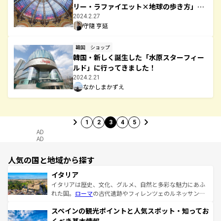
リー・ラファイエット×地球の歩き方」ク
ーポン2024年版
2024.2.27
守隨 亨延
韓国
ショップ
韓国・新しく誕生した「水原スターフィー
ルド」に行ってきました！
2024.2.21
なかしまかずえ
1
2
3
4
5
AD
AD
人気の国と地域から探す
イタリア
イタリアは歴史、文化、グルメ、自然と多彩な魅力にあふ
れた国。
ローマ
の古代遺跡やフィレンツェのルネッサンス
美術、ヴェネツィアの運河など、歴史あるスポットはもち
スペインの観光ポイントと人気スポット・知ってお
ろん、トスカーナの美しい田園風景やアマルフィ海岸の絶
景など、自然景観も見逃せない。観光の合間には、本場の
くべき基本情報