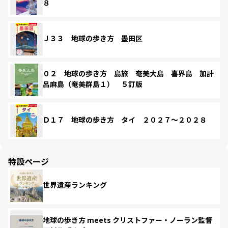
８
Ｊ３３ 地球の歩き方 墨田区
０２ 地球の歩き方 島旅 奄美大島 喜界島 加計
呂麻島（奄美群島１） ５訂版
Ｄ１７ 地球の歩き方 タイ ２０２７～２０２８
特設ページ
世界遺産ランキング
地球の歩き方 meets クリストファー・ノーラン監督