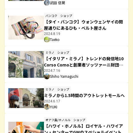
武田 信晃
バンコク
ショップ
【タイ・バンコク】ウォンウェンヤイの問
屋通りにあるひも・ベルト屋さん
2024.8.19
Taeko
ミラノ
ショップ
【イタリア・ミラノ】トレンドの発信地10
Corso Comoと創業者ソッツァーニ財団の
魅力
2024.7.16
Shiho Yamaguchi
ミラノ
ショップ
ミラノから1.5時間のアウトレットモールへ
2024.6.17
YUKI
オアフ島/ホノルル
ショップ
【ハワイ・ホノルル】ロイヤル・ハワイア
ン・センターでGWのスペシャルイベント