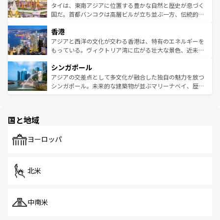
わってみてほしい。 なお、新着の韓国情報は
コンテンツ一
ーチミン市のフランス統治時代の建物も、独特の雰囲気を
タイは、東南アジアに位置する豊かな自然と歴史が息づく
覧
を参照してほしい。
醸し出している。また、バラエティの豊かさとおいしさで
国だ。首都バンコクは高層ビルが立ち並ぶ一方、伝統的な
世界中の食通を魅了してやまないベトナム料理も魅力のひ
寺院や市場がいたるところに点在し、古きよき文化と現代
香港
とつ。フォーやバインミー、ベトナムコーヒーなどは、ぜ
の活気が交差している。北部ではチェンマイなどの山岳地
ひ現地で味わいたい。どの地域を訪れてもあたたかい人々
帯で自然と触れ合い、南部ではプーケットやクラビの美し
アジアと西洋の文化が交わる香港は、特有のエネルギーを
が旅行者を迎えてくれるので、きっと忘れられない旅にな
いビーチでリゾート気分を楽しむことができる。タイ料理
もっている。ヴィクトリア湾に広がる壮大な景色、近未来
るはずだ。 なお、新着のベトナム情報は
コンテンツ一覧
を
は世界的に有名で、屋台から高級レストランまで味覚を刺
的なアートスポット、そして歴史と現代が融合した町並
参照してほしい。
シンガポール
激する。気候は一年中温暖で、どの季節にも異なる楽しみ
み、どこを訪れても感動するはず。観光スポットが密集し
が待っている。親しみやすいタイの人々、仏教を中心とし
ており、効率よく見どころを回れるのも魅力。息をのむよ
アジアの交差点として多文化が融合した独自の魅力を放つ
た文化、そして多様な観光資源が、訪れる旅人を魅了し続
うな絶景から文化的な体験まで、香港を存分に楽しみ尽く
シンガポール。未来的な建築物が並ぶマリーナベイ、歴史
ける。 なお、新着のタイ情報は
コンテンツ一覧
を参照して
そう。 なお、新着の香港情報は
コンテンツ一覧
を参照して
と伝統を感じられるエスニックタウン、多数の緑豊かな公
ほしい。
ほしい。
園や自然保護区など、自然が調和した近代的な景観と文化
の多様性あふれるカラフルな町は、どこを歩いても新しい
国と地域
発見がある。さらに、治安のよさや充実した公共交通機関
も、旅行者にとっては魅力的なポイント。グルメも豊富
で、ホーカーズは地元の風情を楽しめる外せないスポット
ヨーロッパ
だ。訪れる人を飽きさせないシンガポールで、多様な魅力
を体感しよう。 なお、新着のシンガポール情報は
コンテン
ツ一覧
を参照してほしい。
北米
中南米