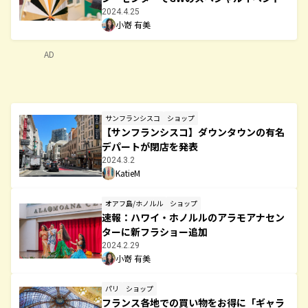
2024.4.25
小嵜 有美
AD
サンフランシスコ
ショップ
【サンフランシスコ】ダウンタウンの有名
デパートが閉店を発表
2024.3.2
KatieM
オアフ島/ホノルル
ショップ
速報：ハワイ・ホノルルのアラモアナセン
ターに新フラショー追加
2024.2.29
小嵜 有美
パリ
ショップ
フランス各地での買い物をお得に「ギャラ