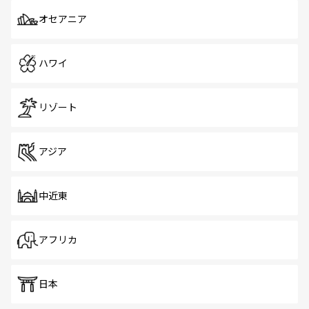
オセアニア
ハワイ
リゾート
アジア
中近東
アフリカ
日本