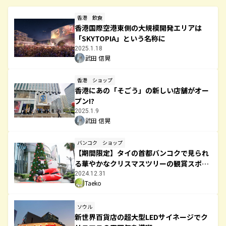
香港
飲食
香港国際空港東側の大規模開発エリアは
「SKYTOPIA」という名称に
2025.1.18
武田 信晃
香港
ショップ
香港にあの「そごう」の新しい店舗がオー
プン!?
2025.1.9
武田 信晃
バンコク
ショップ
【期間限定】タイの首都バンコクで見られ
る華やかなクリスマスツリーの観賞スポッ
トについて
2024.12.31
Taeko
ソウル
新世界百貨店の超大型LEDサイネージでク