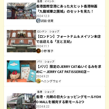
香港
イベント
香港国際空港にあった大ヒット香港映画
「九龍城寨之圍城」のセットを見た！
2024.12.3
武田 信晃
ロンドン
ショップ
【ロンドン】フォートナム＆メイソン本店
で出迎える「王と王妃」
2024.11.1
小野 雅子
パリ
ショップ
【パリ】限定のJERRY CATぬいぐるみを求
めに－JERRY CAT PATISSERIE店－
2024.9.21
ヘニングウェイ
香港
ショップ
香港・元朗の巨大ショッピングモールYOH
O MALLを補完する新モール2つ
2024.8.22