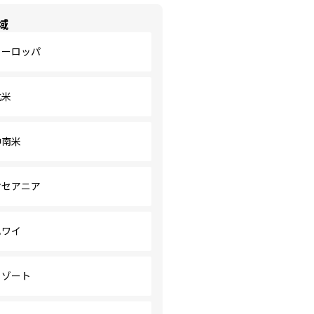
域
ヨーロッパ
北米
中南米
オセアニア
ハワイ
リゾート