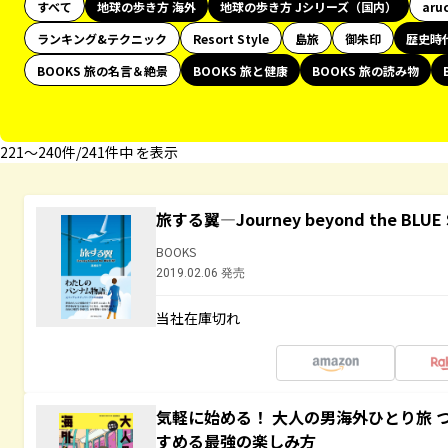
すべて
地球の歩き方 海外
地球の歩き方 Jシリーズ（国内）
aru
ランキング&テクニック
Resort Style
島旅
御朱印
歴史時
BOOKS 旅の名言＆絶景
BOOKS 旅と健康
BOOKS 旅の読み物
221〜240件/241件中 を表示
旅する翼―Journey beyond the BLUE 
BOOKS
2019.02.06 発売
当社在庫切れ
気軽に始める！ 大人の男海外ひとり旅 
すめる最強の楽しみ方