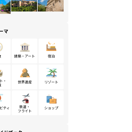
ーマ
食
建築・アート
宿泊
ト・
世界遺産
リゾート
戦
鉄道・
ビティ
ショップ
フライト