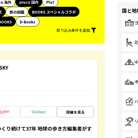
co 海外
aruco 国内
Plat
国と地
代
旅の図鑑
BOOKS スペシャルコラボ
BOOKS
D-Books
絞り込み条件を追加
SKY
詳細を見る
つくり続けて37年 地球の歩き方編集者がす