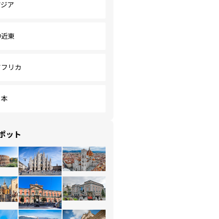
アジア
中近東
アフリカ
日本
ポット