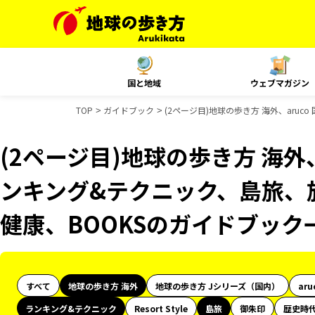
国と地域
ウェブマガジン
TOP
ガイドブック
(2ページ目)地球の歩き方 海外、aruc
(2ページ目)地球の歩き方 海外、a
ンキング&テクニック、島旅、旅
健康、BOOKSのガイドブック
すべて
地球の歩き方 海外
地球の歩き方 Jシリーズ（国内）
aru
ランキング&テクニック
Resort Style
島旅
御朱印
歴史時