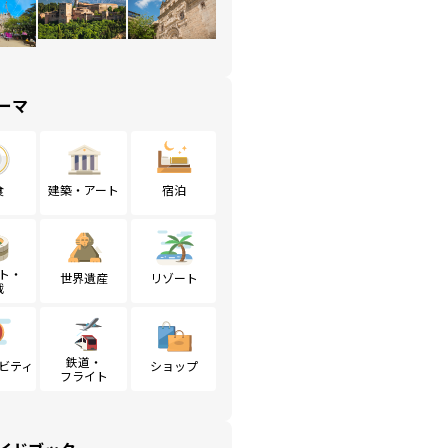
ーマ
食
建築・アート
宿泊
ト・
世界遺産
リゾート
戦
鉄道・
ビティ
ショップ
フライト