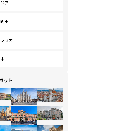
アジア
中近東
アフリカ
日本
ポット