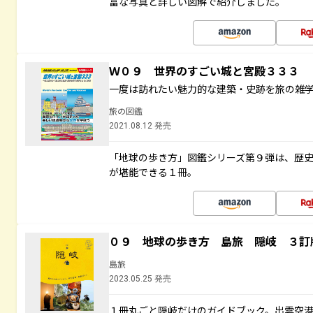
富な写真と詳しい図解で紹介しました。
Ｗ０９ 世界のすごい城と宮殿３３３
一度は訪れたい魅力的な建築・史跡を旅の雑
旅の図鑑
2021.08.12 発売
「地球の歩き方」図鑑シリーズ第９弾は、歴
が堪能できる１冊。
０９ 地球の歩き方 島旅 隠岐 ３訂
島旅
2023.05.25 発売
１冊丸ごと隠岐だけのガイドブック。出雲空