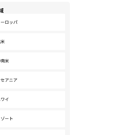
域
ヨーロッパ
北米
中南米
オセアニア
ハワイ
リゾート