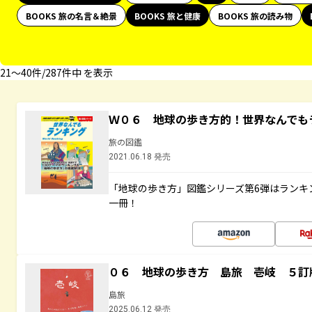
BOOKS 旅の名言＆絶景
BOOKS 旅と健康
BOOKS 旅の読み物
21〜40件/287件中 を表示
Ｗ０６ 地球の歩き方的！世界なんでも
旅の図鑑
2021.06.18 発売
「地球の歩き方」図鑑シリーズ第6弾はランキ
一冊！
０６ 地球の歩き方 島旅 壱岐 ５訂
島旅
2025.06.12 発売