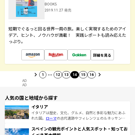
BOOKS
2019.11.27 発売
短期でぐるっと回る世界一周の旅。楽しく実現するためのアイ
デア、ヒント、ノウハウが満載！ 実践レポートも読み応えた
っぷり。
詳細を見る
…
1
12
13
14
15
16
AD
AD
人気の国と地域から探す
イタリア
イタリアは歴史、文化、グルメ、自然と多彩な魅力にあふ
れた国。
ローマ
の古代遺跡やフィレンツェのルネッサンス
美術、ヴェネツィアの運河など、歴史あるスポットはもち
スペインの観光ポイントと人気スポット・知ってお
ろん、トスカーナの美しい田園風景やアマルフィ海岸の絶
景など、自然景観も見逃せない。観光の合間には、本場の