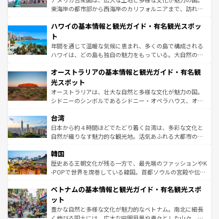
者向けの交通パス提供のサービスもあり、うまく活用すれ
東海岸の都市部から西海岸のカリフォルニアまで、訪れる
ば市内交通費無料で観光を楽しむこともできる。 なお、新
場所ごとに異なる風景と体験が待っている。ニューヨーク
着のスイス情報は
コンテンツ一覧
を参照してほしい。
ハワイの基本情報と観光ガイド・有名観光スポッ
のような巨大都市は、観光、ショッピング、エンターテイ
ンメントが詰まった刺激的なスポットだ。一方、アメリカ
ト
西部には大自然が広がり、グランドキャニオンやイエロー
年間を通じて温暖な気候に恵まれ、多くの島で構成される
ストーン国立公園といった絶景が堪能できる。さらに、南
ハワイは、どの島も独自の魅力をもっている。大自然の神
部のニューオーリンズでは、音楽と美食が融合した独特の
秘を感じたいなら、火山が生み出した壮大な景観を誇るハ
文化が魅力。旅行者はアメリカの各地域で異なる魅力を楽
オーストラリアの基本情報と観光ガイド・有名観
ワイ島は見逃せない。また、定番の観光地といえばオアフ
しみながら、その多様性と豊かな歴史を感じることができ
島だが、静かな自然を求めるならマウイ島やカウアイ島が
光スポット
るだろう。車でのロードトリップや列車の旅も、アメリカ
おすすめ。エメラルドグリーンに輝く海をはじめ、豊かな
オーストラリアは、壮大な自然と多様な文化が魅力の国。
ならではの贅沢な旅のスタイルだ。 なお、新着のアメリカ
文化や歴史が息づいている。「アロハスピリット」と呼ば
シドニーのシンボルであるシドニー・オペラハウス、オー
情報は
コンテンツ一覧
を参照してほしい。
れるおもてなしの心で訪れる人々を迎えてくれるハワイの
ストラリア東海岸北部に広がる大サンゴ礁地帯グレートバ
人々、おいしいローカルフードやハワイアンミュージッ
台湾
リアリーフや大陸中央部にそびえるウルル（エアーズロッ
ク、伝統的なフラダンスなど、すべてがハワイの魅力を彩
ク）、タスマニアの美しい原生林やケアンズの熱帯雨林な
日本から約４時間ほどでたどり着く台湾は、多彩な文化と
っている。訪れるたびに新しい発見と感動が待っているハ
ど、見どころがたくさん。また、カフェやワイン、オージ
自然が織りなす魅力的な観光地。活気あふれる大都市の台
ワイを、存分に味わってほしい。 なお、新着のハワイ情報
ービーフなどの食文化も豊かで、美味しいものであふれて
北やノスタルジックな町並みが人気な九份（ジォウフェ
は
コンテンツ一覧
を参照してほしい。
韓国
いる。アクティビティも充実しており、サーフィンやダイ
ン）、静ひつな山岳地帯である台湾東部など、都市の喧騒
ビング、ハイキングなど、アウトドア好きにはたまらな
と山間の静けさが共存しており、訪れる人に新しい発見と
歴史ある王朝文化が残る一方で、最先端のファッションやK
い。オーストラリアの多彩な魅力を存分に味わいつくそ
驚きをもたらしてくれる。また、奥深い台湾の食文化も魅
-POPで世界を席巻している韓国。首都ソウルの宮殿や伝統
う。 なお、新着のオーストラリア情報は
コンテンツ一覧
を
力で、夜市などの屋台グルメから高級料理、ヘルシーで美
家屋が並ぶエリアでは韓国の歴史と文化に浸ることがで
参照してほしい。
ベトナムの基本情報と観光ガイド・有名観光スポ
容にもいいと評判のスイーツなど、バラエティ豊かな料理
き、地方に足を延ばせば四季折々の自然美を楽しむことが
が味わえる。 なお、新着の台湾情報は
コンテンツ一覧
を参
できる。そして、キムチや焼肉、絶品のストリートフード
ット
照してほしい。
まで、さまざまな韓国料理が待っている。夜には、韓国な
豊かな自然と多様な文化が魅力的なベトナム。南北に細長
らではのナイトライフも堪能できる。あたたかいホスピタ
く伸びる国土には、広大な田園風景や青々とした山々、世