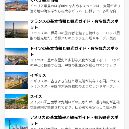
くべき基本情報
ピザやパスタなど、絶品のイタリア料理を堪能することも
イベリア半島のほぼ80％を占めるスペインは、太陽が降り
できる。朝目覚めてから夜眠るまで、すべての瞬間を楽し
注ぐ地中海沿岸から雄大なピレネー山脈まで、多彩な自然
ませてくれるイタリアで、忘れられない旅をしてみよう！
と文化が詰まったヨーロッパ屈指の旅行先だ。多様な地域
なお、新着のイタリア情報は
コンテンツ一覧
を参照してほ
フランスの基本情報と観光ガイド・有名観光スポ
文化が根付くこの国では、情熱的なフラメンコ、熱気あふ
しい。
れる闘牛、そして美味しいタパスが生活の一部となってい
ット
る。首都マドリードの洗練された雰囲気や、バルセロナの
フランスは、世界中の旅行者を魅了し続けるヨーロッパ屈
アートに溢れた街角から、地方では古代ローマ遺跡や中世
指の観光地だ。首都パリのエッフェル塔やルーブル美術館
の城塞都市、穏やかなビーチリゾートまで多彩な表情を見
といった象徴的なスポットから、田舎町の古風な美しさま
せる。地方によって風土や気候が異なるスペインはその個
ドイツの基本情報と観光ガイド・有名観光スポッ
で、幅広い魅力が詰まっている。華麗な宮殿、歴史的な大
性で訪れる人を魅了する。 なお、新着のスペイン情報は
コ
聖堂、美しいビーチ、そして豊かな自然が、訪れる者を心
ト
ンテンツ一覧
を参照してほしい。
から魅了する。また、フランスは美食の国としても知ら
ドイツは、豊かな歴史と多彩な文化が交差するヨーロッパ
れ、フランス料理はユネスコ無形文化遺産にも登録されて
の中心に位置する国。中世の街並みが残るロマンチック街
いる。シャンパンの発祥地であるランス、プロヴァンスの
道から、未来を先取りするようなモダンな都市まで多様な
香り高いラベンダー畑など、多彩な楽しみ方が可能だ。さ
イギリス
顔を持つこの国は、どこを歩いても飽きることがない。ベ
らに、パリ以外の地域にも魅力が溢れており、どの街角に
ルリンの文化的活気、バイエルン州のアルプスの絶景、そ
イギリスは、古きよき伝統と最先端が共存する国。ウェス
も豊かな歴史と文化が息づいている。パリ以外の個性あふ
してライン川沿いのワイン畑といった風景は必見。ビール
トミンスター寺院や大英博物館のようなランドマーク、歴
れる地方に足を運ぶとそれぞれで全く異なる文化を体験で
とソーセージを味わいながら地元の人と過ごす楽しい時間
史ある大学都市、美しい丘陵地帯や牧歌的な風景など、エ
きるだろう。 なお、新着のフランス情報は
コンテンツ一覧
スイス
は、お酒好きな人にはぜひ体験してほしい。 なお、新着の
リアごとに異なる魅力がある。また、優雅なアフタヌーン
を参照してほしい。
ドイツ情報は
コンテンツ一覧
を参照してほしい。
ティー、ビール好きにはたまらない英国パブ、サッカー観
スイスの国土面積は九州ほどの広さだが、運行時刻が正確
戦など、本場だからこそできる体験も豊富。イギリスを旅
な交通網が整備されており、初心者でも安心して個人旅行
して楽しみつくそう。 なお、新着のイギリス情報は
コンテ
を楽しめる。日本同様に時刻表どおりの旅が可能だ。中世
アメリカの基本情報と観光ガイド・有名観光スポ
ンツ一覧
を参照してほしい。
の建物がそのまま残る町や、スイスならではのユニークな
博物館もあり、アルプス観光だけでなく町歩きも満喫する
ット
ことができる。国民の所得が高いため物価も高いが、旅行
アメリカ合衆国は、広大な土地と多様な文化が魅力の国。