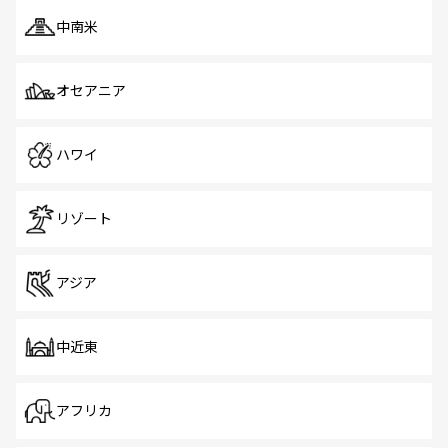
中南米
オセアニア
ハワイ
リゾート
アジア
中近東
アフリカ