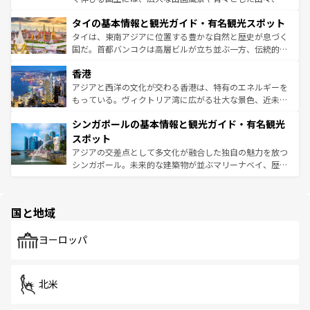
リティに包まれながら、韓国の多彩な魅力を心ゆくまで味
界遺産に登録された壮大な自然景観が点在し、都市部では
わってみてほしい。 なお、新着の韓国情報は
コンテンツ一
タイの基本情報と観光ガイド・有名観光スポット
急速な発展と共に伝統が息づく。ハノイの古い町並みやホ
覧
を参照してほしい。
ーチミン市のフランス統治時代の建物も、独特の雰囲気を
タイは、東南アジアに位置する豊かな自然と歴史が息づく
醸し出している。また、バラエティの豊かさとおいしさで
国だ。首都バンコクは高層ビルが立ち並ぶ一方、伝統的な
世界中の食通を魅了してやまないベトナム料理も魅力のひ
寺院や市場がいたるところに点在し、古きよき文化と現代
香港
とつ。フォーやバインミー、ベトナムコーヒーなどは、ぜ
の活気が交差している。北部ではチェンマイなどの山岳地
ひ現地で味わいたい。どの地域を訪れてもあたたかい人々
帯で自然と触れ合い、南部ではプーケットやクラビの美し
アジアと西洋の文化が交わる香港は、特有のエネルギーを
が旅行者を迎えてくれるので、きっと忘れられない旅にな
いビーチでリゾート気分を楽しむことができる。タイ料理
もっている。ヴィクトリア湾に広がる壮大な景色、近未来
るはずだ。 なお、新着のベトナム情報は
コンテンツ一覧
を
は世界的に有名で、屋台から高級レストランまで味覚を刺
的なアートスポット、そして歴史と現代が融合した町並
参照してほしい。
シンガポールの基本情報と観光ガイド・有名観光
激する。気候は一年中温暖で、どの季節にも異なる楽しみ
み、どこを訪れても感動するはず。観光スポットが密集し
が待っている。親しみやすいタイの人々、仏教を中心とし
ており、効率よく見どころを回れるのも魅力。息をのむよ
スポット
た文化、そして多様な観光資源が、訪れる旅人を魅了し続
うな絶景から文化的な体験まで、香港を存分に楽しみ尽く
アジアの交差点として多文化が融合した独自の魅力を放つ
ける。 なお、新着のタイ情報は
コンテンツ一覧
を参照して
そう。 なお、新着の香港情報は
コンテンツ一覧
を参照して
シンガポール。未来的な建築物が並ぶマリーナベイ、歴史
ほしい。
ほしい。
と伝統を感じられるエスニックタウン、多数の緑豊かな公
園や自然保護区など、自然が調和した近代的な景観と文化
の多様性あふれるカラフルな町は、どこを歩いても新しい
国と地域
発見がある。さらに、治安のよさや充実した公共交通機関
も、旅行者にとっては魅力的なポイント。グルメも豊富
で、ホーカーズは地元の風情を楽しめる外せないスポット
ヨーロッパ
だ。訪れる人を飽きさせないシンガポールで、多様な魅力
を体感しよう。 なお、新着のシンガポール情報は
コンテン
ツ一覧
を参照してほしい。
北米