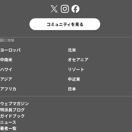
コミュニティを見る
国と地域
ヨーロッパ
北米
中南米
オセアニア
ハワイ
リゾート
アジア
中近東
アフリカ
日本
ウェブマガジン
特派員ブログ
ガイドブック
ニュース
著者一覧