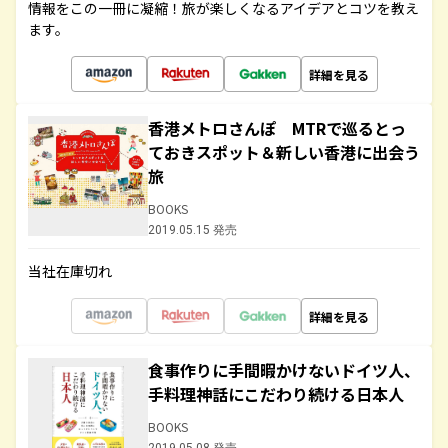
情報をこの一冊に凝縮！旅が楽しくなるアイデアとコツを教え
ます。
詳細を見る
香港メトロさんぽ MTRで巡るとっ
ておきスポット＆新しい香港に出会う
旅
BOOKS
2019.05.15 発売
当社在庫切れ
詳細を見る
食事作りに手間暇かけないドイツ人、
手料理神話にこだわり続ける日本人
BOOKS