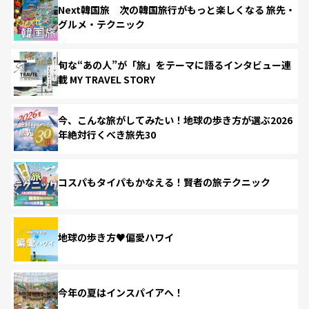
Next韓国旅 次の韓国旅行がもっと楽しくなる 旅先・
グルメ・テクニック
旬な“あの人”が「旅」をテーマに語るインタビュー連
載 MY TRAVEL STORY
今、こんな旅がしてみたい！地球の歩き方が選ぶ2026
年絶対行くべき旅先30
コスパもタイパもかなえる！賢者の旅テクニック
地球の歩き方♥偏愛ハワイ
今年の夏はインスパイアへ！