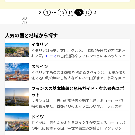
…
1
13
14
15
16
AD
AD
人気の国と地域から探す
イタリア
イタリアは歴史、文化、グルメ、自然と多彩な魅力にあふ
れた国。
ローマ
の古代遺跡やフィレンツェのルネッサンス
美術、ヴェネツィアの運河など、歴史あるスポットはもち
スペイン
ろん、トスカーナの美しい田園風景やアマルフィ海岸の絶
景など、自然景観も見逃せない。観光の合間には、本場の
イベリア半島のほぼ80％を占めるスペインは、太陽が降り
ピザやパスタなど、絶品のイタリア料理を堪能することも
注ぐ地中海沿岸から雄大なピレネー山脈まで、多彩な自然
できる。朝目覚めてから夜眠るまで、すべての瞬間を楽し
と文化が詰まったヨーロッパ屈指の旅行先だ。多様な地域
フランスの基本情報と観光ガイド・有名観光スポ
ませてくれるイタリアで、忘れられない旅をしてみよう！
文化が根付くこの国では、情熱的なフラメンコ、熱気あふ
なお、新着のイタリア情報は
コンテンツ一覧
を参照してほ
れる闘牛、そして美味しいタパスが生活の一部となってい
ット
しい。
る。首都マドリードの洗練された雰囲気や、バルセロナの
フランスは、世界中の旅行者を魅了し続けるヨーロッパ屈
アートに溢れた街角から、地方では古代ローマ遺跡や中世
指の観光地だ。首都パリのエッフェル塔やルーブル美術館
の城塞都市、穏やかなビーチリゾートまで多彩な表情を見
といった象徴的なスポットから、田舎町の古風な美しさま
せる。地方によって風土や気候が異なるスペインはその個
ドイツ
で、幅広い魅力が詰まっている。華麗な宮殿、歴史的な大
性で訪れる人を魅了する。 なお、新着のスペイン情報は
コ
聖堂、美しいビーチ、そして豊かな自然が、訪れる者を心
ドイツは、豊かな歴史と多彩な文化が交差するヨーロッパ
ンテンツ一覧
を参照してほしい。
から魅了する。また、フランスは美食の国としても知ら
の中心に位置する国。中世の街並みが残るロマンチック街
れ、フランス料理はユネスコ無形文化遺産にも登録されて
道から、未来を先取りするようなモダンな都市まで多様な