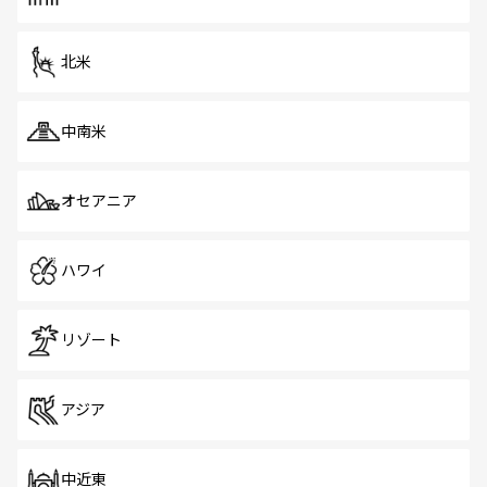
だ。訪れる人を飽きさせないシンガポールで、多様な魅力
を体感しよう。 なお、新着のシンガポール情報は
コンテン
ツ一覧
を参照してほしい。
北米
中南米
オセアニア
ハワイ
リゾート
アジア
中近東