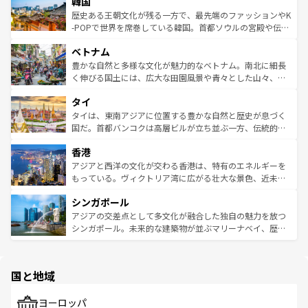
ワイを、存分に味わってほしい。 なお、新着のハワイ情報
韓国
いる。アクティビティも充実しており、サーフィンやダイ
ン）、静ひつな山岳地帯である台湾東部など、都市の喧騒
は
コンテンツ一覧
を参照してほしい。
ビング、ハイキングなど、アウトドア好きにはたまらな
と山間の静けさが共存しており、訪れる人に新しい発見と
歴史ある王朝文化が残る一方で、最先端のファッションやK
い。オーストラリアの多彩な魅力を存分に味わいつくそ
驚きをもたらしてくれる。また、奥深い台湾の食文化も魅
-POPで世界を席巻している韓国。首都ソウルの宮殿や伝統
う。 なお、新着のオーストラリア情報は
コンテンツ一覧
を
力で、夜市などの屋台グルメから高級料理、ヘルシーで美
家屋が並ぶエリアでは韓国の歴史と文化に浸ることがで
参照してほしい。
ベトナム
容にもいいと評判のスイーツなど、バラエティ豊かな料理
き、地方に足を延ばせば四季折々の自然美を楽しむことが
が味わえる。 なお、新着の台湾情報は
コンテンツ一覧
を参
できる。そして、キムチや焼肉、絶品のストリートフード
豊かな自然と多様な文化が魅力的なベトナム。南北に細長
照してほしい。
まで、さまざまな韓国料理が待っている。夜には、韓国な
く伸びる国土には、広大な田園風景や青々とした山々、世
らではのナイトライフも堪能できる。あたたかいホスピタ
界遺産に登録された壮大な自然景観が点在し、都市部では
タイ
リティに包まれながら、韓国の多彩な魅力を心ゆくまで味
急速な発展と共に伝統が息づく。ハノイの古い町並みやホ
わってみてほしい。 なお、新着の韓国情報は
コンテンツ一
ーチミン市のフランス統治時代の建物も、独特の雰囲気を
タイは、東南アジアに位置する豊かな自然と歴史が息づく
覧
を参照してほしい。
醸し出している。また、バラエティの豊かさとおいしさで
国だ。首都バンコクは高層ビルが立ち並ぶ一方、伝統的な
世界中の食通を魅了してやまないベトナム料理も魅力のひ
寺院や市場がいたるところに点在し、古きよき文化と現代
香港
とつ。フォーやバインミー、ベトナムコーヒーなどは、ぜ
の活気が交差している。北部ではチェンマイなどの山岳地
ひ現地で味わいたい。どの地域を訪れてもあたたかい人々
帯で自然と触れ合い、南部ではプーケットやクラビの美し
アジアと西洋の文化が交わる香港は、特有のエネルギーを
が旅行者を迎えてくれるので、きっと忘れられない旅にな
いビーチでリゾート気分を楽しむことができる。タイ料理
もっている。ヴィクトリア湾に広がる壮大な景色、近未来
るはずだ。 なお、新着のベトナム情報は
コンテンツ一覧
を
は世界的に有名で、屋台から高級レストランまで味覚を刺
的なアートスポット、そして歴史と現代が融合した町並
参照してほしい。
シンガポール
激する。気候は一年中温暖で、どの季節にも異なる楽しみ
み、どこを訪れても感動するはず。観光スポットが密集し
が待っている。親しみやすいタイの人々、仏教を中心とし
ており、効率よく見どころを回れるのも魅力。息をのむよ
アジアの交差点として多文化が融合した独自の魅力を放つ
た文化、そして多様な観光資源が、訪れる旅人を魅了し続
うな絶景から文化的な体験まで、香港を存分に楽しみ尽く
シンガポール。未来的な建築物が並ぶマリーナベイ、歴史
ける。 なお、新着のタイ情報は
コンテンツ一覧
を参照して
そう。 なお、新着の香港情報は
コンテンツ一覧
を参照して
と伝統を感じられるエスニックタウン、多数の緑豊かな公
ほしい。
ほしい。
園や自然保護区など、自然が調和した近代的な景観と文化
の多様性あふれるカラフルな町は、どこを歩いても新しい
国と地域
発見がある。さらに、治安のよさや充実した公共交通機関
も、旅行者にとっては魅力的なポイント。グルメも豊富
で、ホーカーズは地元の風情を楽しめる外せないスポット
ヨーロッパ