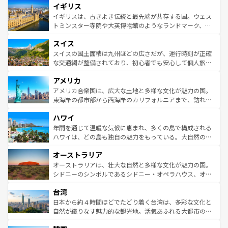
イギリス
いる。シャンパンの発祥地であるランス、プロヴァンスの
顔を持つこの国は、どこを歩いても飽きることがない。ベ
香り高いラベンダー畑など、多彩な楽しみ方が可能だ。さ
ルリンの文化的活気、バイエルン州のアルプスの絶景、そ
イギリスは、古きよき伝統と最先端が共存する国。ウェス
らに、パリ以外の地域にも魅力が溢れており、どの街角に
してライン川沿いのワイン畑といった風景は必見。ビール
トミンスター寺院や大英博物館のようなランドマーク、歴
も豊かな歴史と文化が息づいている。パリ以外の個性あふ
とソーセージを味わいながら地元の人と過ごす楽しい時間
史ある大学都市、美しい丘陵地帯や牧歌的な風景など、エ
れる地方に足を運ぶとそれぞれで全く異なる文化を体験で
スイス
は、お酒好きな人にはぜひ体験してほしい。 なお、新着の
リアごとに異なる魅力がある。また、優雅なアフタヌーン
きるだろう。 なお、新着のフランス情報は
コンテンツ一覧
ドイツ情報は
コンテンツ一覧
を参照してほしい。
ティー、ビール好きにはたまらない英国パブ、サッカー観
スイスの国土面積は九州ほどの広さだが、運行時刻が正確
を参照してほしい。
戦など、本場だからこそできる体験も豊富。イギリスを旅
な交通網が整備されており、初心者でも安心して個人旅行
して楽しみつくそう。 なお、新着のイギリス情報は
コンテ
を楽しめる。日本同様に時刻表どおりの旅が可能だ。中世
アメリカ
ンツ一覧
を参照してほしい。
の建物がそのまま残る町や、スイスならではのユニークな
博物館もあり、アルプス観光だけでなく町歩きも満喫する
アメリカ合衆国は、広大な土地と多様な文化が魅力の国。
ことができる。国民の所得が高いため物価も高いが、旅行
東海岸の都市部から西海岸のカリフォルニアまで、訪れる
者向けの交通パス提供のサービスもあり、うまく活用すれ
場所ごとに異なる風景と体験が待っている。ニューヨーク
ハワイ
ば市内交通費無料で観光を楽しむこともできる。 なお、新
のような巨大都市は、観光、ショッピング、エンターテイ
着のスイス情報は
コンテンツ一覧
を参照してほしい。
ンメントが詰まった刺激的なスポットだ。一方、アメリカ
年間を通じて温暖な気候に恵まれ、多くの島で構成される
西部には大自然が広がり、グランドキャニオンやイエロー
ハワイは、どの島も独自の魅力をもっている。大自然の神
ストーン国立公園といった絶景が堪能できる。さらに、南
秘を感じたいなら、火山が生み出した壮大な景観を誇るハ
オーストラリア
部のニューオーリンズでは、音楽と美食が融合した独特の
ワイ島は見逃せない。また、定番の観光地といえばオアフ
文化が魅力。旅行者はアメリカの各地域で異なる魅力を楽
島だが、静かな自然を求めるならマウイ島やカウアイ島が
オーストラリアは、壮大な自然と多様な文化が魅力の国。
しみながら、その多様性と豊かな歴史を感じることができ
おすすめ。エメラルドグリーンに輝く海をはじめ、豊かな
シドニーのシンボルであるシドニー・オペラハウス、オー
るだろう。車でのロードトリップや列車の旅も、アメリカ
文化や歴史が息づいている。「アロハスピリット」と呼ば
ストラリア東海岸北部に広がる大サンゴ礁地帯グレートバ
ならではの贅沢な旅のスタイルだ。 なお、新着のアメリカ
台湾
れるおもてなしの心で訪れる人々を迎えてくれるハワイの
リアリーフや大陸中央部にそびえるウルル（エアーズロッ
情報は
コンテンツ一覧
を参照してほしい。
人々、おいしいローカルフードやハワイアンミュージッ
ク）、タスマニアの美しい原生林やケアンズの熱帯雨林な
日本から約４時間ほどでたどり着く台湾は、多彩な文化と
ク、伝統的なフラダンスなど、すべてがハワイの魅力を彩
ど、見どころがたくさん。また、カフェやワイン、オージ
自然が織りなす魅力的な観光地。活気あふれる大都市の台
っている。訪れるたびに新しい発見と感動が待っているハ
ービーフなどの食文化も豊かで、美味しいものであふれて
北やノスタルジックな町並みが人気な九份（ジォウフェ