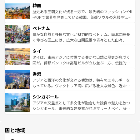
ワイを、存分に味わってほしい。 なお、新着のハワイ情報
韓国
いる。アクティビティも充実しており、サーフィンやダイ
ン）、静ひつな山岳地帯である台湾東部など、都市の喧騒
は
コンテンツ一覧
を参照してほしい。
ビング、ハイキングなど、アウトドア好きにはたまらな
と山間の静けさが共存しており、訪れる人に新しい発見と
歴史ある王朝文化が残る一方で、最先端のファッションやK
い。オーストラリアの多彩な魅力を存分に味わいつくそ
驚きをもたらしてくれる。また、奥深い台湾の食文化も魅
-POPで世界を席巻している韓国。首都ソウルの宮殿や伝統
う。 なお、新着のオーストラリア情報は
コンテンツ一覧
を
力で、夜市などの屋台グルメから高級料理、ヘルシーで美
家屋が並ぶエリアでは韓国の歴史と文化に浸ることがで
参照してほしい。
ベトナム
容にもいいと評判のスイーツなど、バラエティ豊かな料理
き、地方に足を延ばせば四季折々の自然美を楽しむことが
が味わえる。 なお、新着の台湾情報は
コンテンツ一覧
を参
できる。そして、キムチや焼肉、絶品のストリートフード
豊かな自然と多様な文化が魅力的なベトナム。南北に細長
照してほしい。
まで、さまざまな韓国料理が待っている。夜には、韓国な
く伸びる国土には、広大な田園風景や青々とした山々、世
らではのナイトライフも堪能できる。あたたかいホスピタ
界遺産に登録された壮大な自然景観が点在し、都市部では
タイ
リティに包まれながら、韓国の多彩な魅力を心ゆくまで味
急速な発展と共に伝統が息づく。ハノイの古い町並みやホ
わってみてほしい。 なお、新着の韓国情報は
コンテンツ一
ーチミン市のフランス統治時代の建物も、独特の雰囲気を
タイは、東南アジアに位置する豊かな自然と歴史が息づく
覧
を参照してほしい。
醸し出している。また、バラエティの豊かさとおいしさで
国だ。首都バンコクは高層ビルが立ち並ぶ一方、伝統的な
世界中の食通を魅了してやまないベトナム料理も魅力のひ
寺院や市場がいたるところに点在し、古きよき文化と現代
香港
とつ。フォーやバインミー、ベトナムコーヒーなどは、ぜ
の活気が交差している。北部ではチェンマイなどの山岳地
ひ現地で味わいたい。どの地域を訪れてもあたたかい人々
帯で自然と触れ合い、南部ではプーケットやクラビの美し
アジアと西洋の文化が交わる香港は、特有のエネルギーを
が旅行者を迎えてくれるので、きっと忘れられない旅にな
いビーチでリゾート気分を楽しむことができる。タイ料理
もっている。ヴィクトリア湾に広がる壮大な景色、近未来
るはずだ。 なお、新着のベトナム情報は
コンテンツ一覧
を
は世界的に有名で、屋台から高級レストランまで味覚を刺
的なアートスポット、そして歴史と現代が融合した町並
参照してほしい。
シンガポール
激する。気候は一年中温暖で、どの季節にも異なる楽しみ
み、どこを訪れても感動するはず。観光スポットが密集し
が待っている。親しみやすいタイの人々、仏教を中心とし
ており、効率よく見どころを回れるのも魅力。息をのむよ
アジアの交差点として多文化が融合した独自の魅力を放つ
た文化、そして多様な観光資源が、訪れる旅人を魅了し続
うな絶景から文化的な体験まで、香港を存分に楽しみ尽く
シンガポール。未来的な建築物が並ぶマリーナベイ、歴史
ける。 なお、新着のタイ情報は
コンテンツ一覧
を参照して
そう。 なお、新着の香港情報は
コンテンツ一覧
を参照して
と伝統を感じられるエスニックタウン、多数の緑豊かな公
ほしい。
ほしい。
園や自然保護区など、自然が調和した近代的な景観と文化
の多様性あふれるカラフルな町は、どこを歩いても新しい
国と地域
発見がある。さらに、治安のよさや充実した公共交通機関
も、旅行者にとっては魅力的なポイント。グルメも豊富