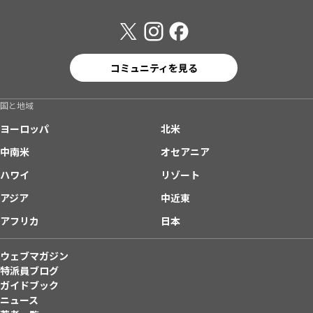
コミュニティを見る
国と地域
ヨーロッパ
北米
中南米
オセアニア
ハワイ
リゾート
アジア
中近東
アフリカ
日本
ウェブマガジン
特派員ブログ
ガイドブック
ニュース