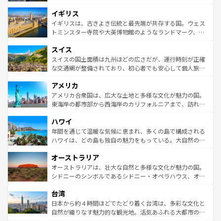
れ、フランス料理はユネスコ無形文化遺産にも登録されて
道から、未来を先取りするようなモダンな都市まで多様な
イギリス
いる。シャンパンの発祥地であるランス、プロヴァンスの
顔を持つこの国は、どこを歩いても飽きることがない。ベ
香り高いラベンダー畑など、多彩な楽しみ方が可能だ。さ
ルリンの文化的活気、バイエルン州のアルプスの絶景、そ
イギリスは、古きよき伝統と最先端が共存する国。ウェス
らに、パリ以外の地域にも魅力が溢れており、どの街角に
してライン川沿いのワイン畑といった風景は必見。ビール
トミンスター寺院や大英博物館のようなランドマーク、歴
も豊かな歴史と文化が息づいている。パリ以外の個性あふ
とソーセージを味わいながら地元の人と過ごす楽しい時間
史ある大学都市、美しい丘陵地帯や牧歌的な風景など、エ
れる地方に足を運ぶとそれぞれで全く異なる文化を体験で
スイス
は、お酒好きな人にはぜひ体験してほしい。 なお、新着の
リアごとに異なる魅力がある。また、優雅なアフタヌーン
きるだろう。 なお、新着のフランス情報は
コンテンツ一覧
ドイツ情報は
コンテンツ一覧
を参照してほしい。
ティー、ビール好きにはたまらない英国パブ、サッカー観
スイスの国土面積は九州ほどの広さだが、運行時刻が正確
を参照してほしい。
戦など、本場だからこそできる体験も豊富。イギリスを旅
な交通網が整備されており、初心者でも安心して個人旅行
して楽しみつくそう。 なお、新着のイギリス情報は
コンテ
を楽しめる。日本同様に時刻表どおりの旅が可能だ。中世
アメリカ
ンツ一覧
を参照してほしい。
の建物がそのまま残る町や、スイスならではのユニークな
博物館もあり、アルプス観光だけでなく町歩きも満喫する
アメリカ合衆国は、広大な土地と多様な文化が魅力の国。
ことができる。国民の所得が高いため物価も高いが、旅行
東海岸の都市部から西海岸のカリフォルニアまで、訪れる
者向けの交通パス提供のサービスもあり、うまく活用すれ
場所ごとに異なる風景と体験が待っている。ニューヨーク
ハワイ
ば市内交通費無料で観光を楽しむこともできる。 なお、新
のような巨大都市は、観光、ショッピング、エンターテイ
着のスイス情報は
コンテンツ一覧
を参照してほしい。
ンメントが詰まった刺激的なスポットだ。一方、アメリカ
年間を通じて温暖な気候に恵まれ、多くの島で構成される
西部には大自然が広がり、グランドキャニオンやイエロー
ハワイは、どの島も独自の魅力をもっている。大自然の神
ストーン国立公園といった絶景が堪能できる。さらに、南
秘を感じたいなら、火山が生み出した壮大な景観を誇るハ
オーストラリア
部のニューオーリンズでは、音楽と美食が融合した独特の
ワイ島は見逃せない。また、定番の観光地といえばオアフ
文化が魅力。旅行者はアメリカの各地域で異なる魅力を楽
島だが、静かな自然を求めるならマウイ島やカウアイ島が
オーストラリアは、壮大な自然と多様な文化が魅力の国。
しみながら、その多様性と豊かな歴史を感じることができ
おすすめ。エメラルドグリーンに輝く海をはじめ、豊かな
シドニーのシンボルであるシドニー・オペラハウス、オー
るだろう。車でのロードトリップや列車の旅も、アメリカ
文化や歴史が息づいている。「アロハスピリット」と呼ば
ストラリア東海岸北部に広がる大サンゴ礁地帯グレートバ
ならではの贅沢な旅のスタイルだ。 なお、新着のアメリカ
台湾
れるおもてなしの心で訪れる人々を迎えてくれるハワイの
リアリーフや大陸中央部にそびえるウルル（エアーズロッ
情報は
コンテンツ一覧
を参照してほしい。
人々、おいしいローカルフードやハワイアンミュージッ
ク）、タスマニアの美しい原生林やケアンズの熱帯雨林な
日本から約４時間ほどでたどり着く台湾は、多彩な文化と
ク、伝統的なフラダンスなど、すべてがハワイの魅力を彩
ど、見どころがたくさん。また、カフェやワイン、オージ
自然が織りなす魅力的な観光地。活気あふれる大都市の台
っている。訪れるたびに新しい発見と感動が待っているハ
ービーフなどの食文化も豊かで、美味しいものであふれて
北やノスタルジックな町並みが人気な九份（ジォウフェ