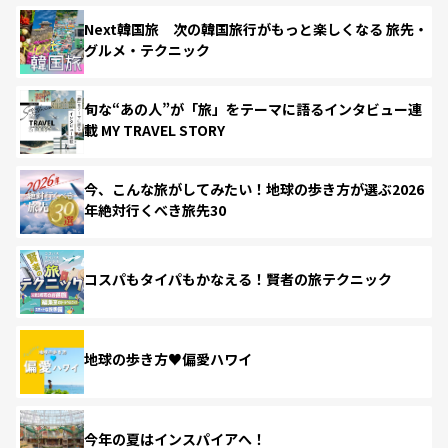
Next韓国旅 次の韓国旅行がもっと楽しくなる 旅先・
グルメ・テクニック
旬な“あの人”が「旅」をテーマに語るインタビュー連
載 MY TRAVEL STORY
今、こんな旅がしてみたい！地球の歩き方が選ぶ2026
年絶対行くべき旅先30
コスパもタイパもかなえる！賢者の旅テクニック
地球の歩き方♥偏愛ハワイ
今年の夏はインスパイアへ！