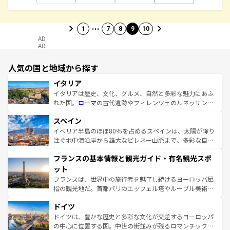
…
1
7
8
9
10
AD
AD
人気の国と地域から探す
イタリア
イタリアは歴史、文化、グルメ、自然と多彩な魅力にあふ
れた国。
ローマ
の古代遺跡やフィレンツェのルネッサンス
美術、ヴェネツィアの運河など、歴史あるスポットはもち
スペイン
ろん、トスカーナの美しい田園風景やアマルフィ海岸の絶
景など、自然景観も見逃せない。観光の合間には、本場の
イベリア半島のほぼ80％を占めるスペインは、太陽が降り
ピザやパスタなど、絶品のイタリア料理を堪能することも
注ぐ地中海沿岸から雄大なピレネー山脈まで、多彩な自然
できる。朝目覚めてから夜眠るまで、すべての瞬間を楽し
と文化が詰まったヨーロッパ屈指の旅行先だ。多様な地域
フランスの基本情報と観光ガイド・有名観光スポ
ませてくれるイタリアで、忘れられない旅をしてみよう！
文化が根付くこの国では、情熱的なフラメンコ、熱気あふ
なお、新着のイタリア情報は
コンテンツ一覧
を参照してほ
れる闘牛、そして美味しいタパスが生活の一部となってい
ット
しい。
る。首都マドリードの洗練された雰囲気や、バルセロナの
フランスは、世界中の旅行者を魅了し続けるヨーロッパ屈
アートに溢れた街角から、地方では古代ローマ遺跡や中世
指の観光地だ。首都パリのエッフェル塔やルーブル美術館
の城塞都市、穏やかなビーチリゾートまで多彩な表情を見
といった象徴的なスポットから、田舎町の古風な美しさま
せる。地方によって風土や気候が異なるスペインはその個
ドイツ
で、幅広い魅力が詰まっている。華麗な宮殿、歴史的な大
性で訪れる人を魅了する。 なお、新着のスペイン情報は
コ
聖堂、美しいビーチ、そして豊かな自然が、訪れる者を心
ドイツは、豊かな歴史と多彩な文化が交差するヨーロッパ
ンテンツ一覧
を参照してほしい。
から魅了する。また、フランスは美食の国としても知ら
の中心に位置する国。中世の街並みが残るロマンチック街