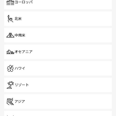
で、ホーカーズは地元の風情を楽しめる外せないスポット
ヨーロッパ
だ。訪れる人を飽きさせないシンガポールで、多様な魅力
を体感しよう。 なお、新着のシンガポール情報は
コンテン
ツ一覧
を参照してほしい。
北米
中南米
オセアニア
ハワイ
リゾート
アジア