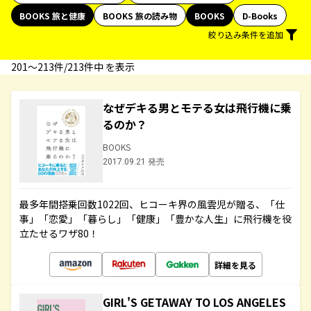
BOOKS 旅と健康
BOOKS 旅の読み物
BOOKS
D-Books
絞り込み条件を追加
201〜213件/213件中 を表示
なぜデキる男とモテる女は飛行機に乗
るのか？
BOOKS
2017.09.21 発売
最多年間搭乗回数1022回、ヒコーキ界の風雲児が贈る、「仕
事」「恋愛」「暮らし」「健康」「豊かな人生」に飛行機を役
立たせるワザ80！
詳細を見る
GIRL'S GETAWAY TO LOS ANGELES