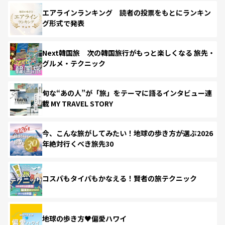
エアラインランキング 読者の投票をもとにランキン
グ形式で発表
Next韓国旅 次の韓国旅行がもっと楽しくなる 旅先・
グルメ・テクニック
旬な“あの人”が「旅」をテーマに語るインタビュー連
載 MY TRAVEL STORY
今、こんな旅がしてみたい！地球の歩き方が選ぶ2026
年絶対行くべき旅先30
コスパもタイパもかなえる！賢者の旅テクニック
地球の歩き方♥偏愛ハワイ