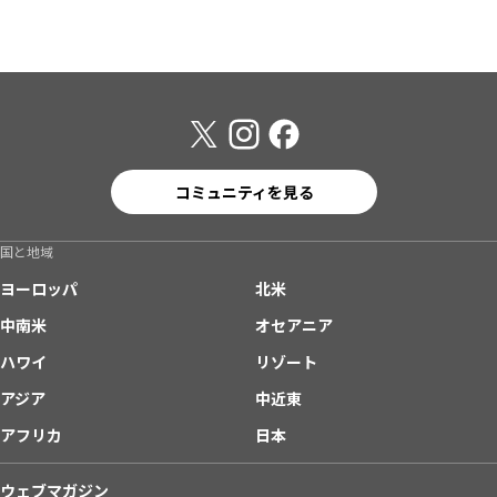
コミュニティを見る
国と地域
ヨーロッパ
北米
中南米
オセアニア
ハワイ
リゾート
アジア
中近東
アフリカ
日本
ウェブマガジン