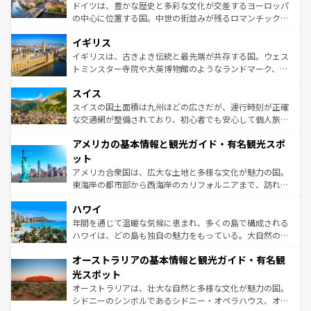
から魅了する。また、フランスは美食の国としても知ら
ドイツは、豊かな歴史と多彩な文化が交差するヨーロッパ
れ、フランス料理はユネスコ無形文化遺産にも登録されて
の中心に位置する国。中世の街並みが残るロマンチック街
いる。シャンパンの発祥地であるランス、プロヴァンスの
道から、未来を先取りするようなモダンな都市まで多様な
香り高いラベンダー畑など、多彩な楽しみ方が可能だ。さ
イギリス
顔を持つこの国は、どこを歩いても飽きることがない。ベ
らに、パリ以外の地域にも魅力が溢れており、どの街角に
ルリンの文化的活気、バイエルン州のアルプスの絶景、そ
イギリスは、古きよき伝統と最先端が共存する国。ウェス
も豊かな歴史と文化が息づいている。パリ以外の個性あふ
してライン川沿いのワイン畑といった風景は必見。ビール
トミンスター寺院や大英博物館のようなランドマーク、歴
れる地方に足を運ぶとそれぞれで全く異なる文化を体験で
とソーセージを味わいながら地元の人と過ごす楽しい時間
史ある大学都市、美しい丘陵地帯や牧歌的な風景など、エ
きるだろう。 なお、新着のフランス情報は
コンテンツ一覧
スイス
は、お酒好きな人にはぜひ体験してほしい。 なお、新着の
リアごとに異なる魅力がある。また、優雅なアフタヌーン
を参照してほしい。
ドイツ情報は
コンテンツ一覧
を参照してほしい。
ティー、ビール好きにはたまらない英国パブ、サッカー観
スイスの国土面積は九州ほどの広さだが、運行時刻が正確
戦など、本場だからこそできる体験も豊富。イギリスを旅
な交通網が整備されており、初心者でも安心して個人旅行
して楽しみつくそう。 なお、新着のイギリス情報は
コンテ
を楽しめる。日本同様に時刻表どおりの旅が可能だ。中世
アメリカの基本情報と観光ガイド・有名観光スポ
ンツ一覧
を参照してほしい。
の建物がそのまま残る町や、スイスならではのユニークな
博物館もあり、アルプス観光だけでなく町歩きも満喫する
ット
ことができる。国民の所得が高いため物価も高いが、旅行
アメリカ合衆国は、広大な土地と多様な文化が魅力の国。
者向けの交通パス提供のサービスもあり、うまく活用すれ
東海岸の都市部から西海岸のカリフォルニアまで、訪れる
ば市内交通費無料で観光を楽しむこともできる。 なお、新
場所ごとに異なる風景と体験が待っている。ニューヨーク
着のスイス情報は
コンテンツ一覧
を参照してほしい。
ハワイ
のような巨大都市は、観光、ショッピング、エンターテイ
ンメントが詰まった刺激的なスポットだ。一方、アメリカ
年間を通じて温暖な気候に恵まれ、多くの島で構成される
西部には大自然が広がり、グランドキャニオンやイエロー
ハワイは、どの島も独自の魅力をもっている。大自然の神
ストーン国立公園といった絶景が堪能できる。さらに、南
秘を感じたいなら、火山が生み出した壮大な景観を誇るハ
オーストラリアの基本情報と観光ガイド・有名観
部のニューオーリンズでは、音楽と美食が融合した独特の
ワイ島は見逃せない。また、定番の観光地といえばオアフ
文化が魅力。旅行者はアメリカの各地域で異なる魅力を楽
島だが、静かな自然を求めるならマウイ島やカウアイ島が
光スポット
しみながら、その多様性と豊かな歴史を感じることができ
おすすめ。エメラルドグリーンに輝く海をはじめ、豊かな
オーストラリアは、壮大な自然と多様な文化が魅力の国。
るだろう。車でのロードトリップや列車の旅も、アメリカ
文化や歴史が息づいている。「アロハスピリット」と呼ば
シドニーのシンボルであるシドニー・オペラハウス、オー
ならではの贅沢な旅のスタイルだ。 なお、新着のアメリカ
れるおもてなしの心で訪れる人々を迎えてくれるハワイの