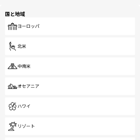
ほしい。
ほしい。
園や自然保護区など、自然が調和した近代的な景観と文化
の多様性あふれるカラフルな町は、どこを歩いても新しい
国と地域
発見がある。さらに、治安のよさや充実した公共交通機関
も、旅行者にとっては魅力的なポイント。グルメも豊富
で、ホーカーズは地元の風情を楽しめる外せないスポット
ヨーロッパ
だ。訪れる人を飽きさせないシンガポールで、多様な魅力
を体感しよう。 なお、新着のシンガポール情報は
コンテン
ツ一覧
を参照してほしい。
北米
中南米
オセアニア
ハワイ
リゾート