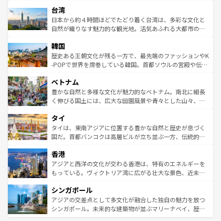
ストラリア東海岸北部に広がる大サンゴ礁地帯グレートバ
情報は
コンテンツ一覧
を参照してほしい。
人々、おいしいローカルフードやハワイアンミュージッ
台湾
リアリーフや大陸中央部にそびえるウルル（エアーズロッ
ク、伝統的なフラダンスなど、すべてがハワイの魅力を彩
ク）、タスマニアの美しい原生林やケアンズの熱帯雨林な
日本から約４時間ほどでたどり着く台湾は、多彩な文化と
っている。訪れるたびに新しい発見と感動が待っているハ
ど、見どころがたくさん。また、カフェやワイン、オージ
自然が織りなす魅力的な観光地。活気あふれる大都市の台
ワイを、存分に味わってほしい。 なお、新着のハワイ情報
ービーフなどの食文化も豊かで、美味しいものであふれて
北やノスタルジックな町並みが人気な九份（ジォウフェ
は
コンテンツ一覧
を参照してほしい。
韓国
いる。アクティビティも充実しており、サーフィンやダイ
ン）、静ひつな山岳地帯である台湾東部など、都市の喧騒
ビング、ハイキングなど、アウトドア好きにはたまらな
と山間の静けさが共存しており、訪れる人に新しい発見と
歴史ある王朝文化が残る一方で、最先端のファッションやK
い。オーストラリアの多彩な魅力を存分に味わいつくそ
驚きをもたらしてくれる。また、奥深い台湾の食文化も魅
-POPで世界を席巻している韓国。首都ソウルの宮殿や伝統
う。 なお、新着のオーストラリア情報は
コンテンツ一覧
を
力で、夜市などの屋台グルメから高級料理、ヘルシーで美
家屋が並ぶエリアでは韓国の歴史と文化に浸ることがで
参照してほしい。
ベトナム
容にもいいと評判のスイーツなど、バラエティ豊かな料理
き、地方に足を延ばせば四季折々の自然美を楽しむことが
が味わえる。 なお、新着の台湾情報は
コンテンツ一覧
を参
できる。そして、キムチや焼肉、絶品のストリートフード
豊かな自然と多様な文化が魅力的なベトナム。南北に細長
照してほしい。
まで、さまざまな韓国料理が待っている。夜には、韓国な
く伸びる国土には、広大な田園風景や青々とした山々、世
らではのナイトライフも堪能できる。あたたかいホスピタ
界遺産に登録された壮大な自然景観が点在し、都市部では
タイ
リティに包まれながら、韓国の多彩な魅力を心ゆくまで味
急速な発展と共に伝統が息づく。ハノイの古い町並みやホ
わってみてほしい。 なお、新着の韓国情報は
コンテンツ一
ーチミン市のフランス統治時代の建物も、独特の雰囲気を
タイは、東南アジアに位置する豊かな自然と歴史が息づく
覧
を参照してほしい。
醸し出している。また、バラエティの豊かさとおいしさで
国だ。首都バンコクは高層ビルが立ち並ぶ一方、伝統的な
世界中の食通を魅了してやまないベトナム料理も魅力のひ
寺院や市場がいたるところに点在し、古きよき文化と現代
香港
とつ。フォーやバインミー、ベトナムコーヒーなどは、ぜ
の活気が交差している。北部ではチェンマイなどの山岳地
ひ現地で味わいたい。どの地域を訪れてもあたたかい人々
帯で自然と触れ合い、南部ではプーケットやクラビの美し
アジアと西洋の文化が交わる香港は、特有のエネルギーを
が旅行者を迎えてくれるので、きっと忘れられない旅にな
いビーチでリゾート気分を楽しむことができる。タイ料理
もっている。ヴィクトリア湾に広がる壮大な景色、近未来
るはずだ。 なお、新着のベトナム情報は
コンテンツ一覧
を
は世界的に有名で、屋台から高級レストランまで味覚を刺
的なアートスポット、そして歴史と現代が融合した町並
参照してほしい。
シンガポール
激する。気候は一年中温暖で、どの季節にも異なる楽しみ
み、どこを訪れても感動するはず。観光スポットが密集し
が待っている。親しみやすいタイの人々、仏教を中心とし
ており、効率よく見どころを回れるのも魅力。息をのむよ
アジアの交差点として多文化が融合した独自の魅力を放つ
た文化、そして多様な観光資源が、訪れる旅人を魅了し続
うな絶景から文化的な体験まで、香港を存分に楽しみ尽く
シンガポール。未来的な建築物が並ぶマリーナベイ、歴史
ける。 なお、新着のタイ情報は
コンテンツ一覧
を参照して
そう。 なお、新着の香港情報は
コンテンツ一覧
を参照して
と伝統を感じられるエスニックタウン、多数の緑豊かな公