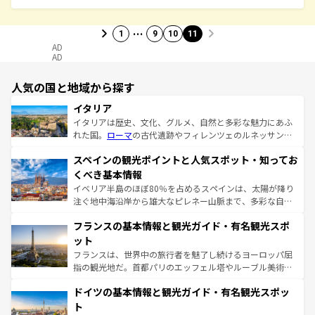
…
1
9
10
11
AD
AD
人気の国と地域から探す
イタリア
イタリアは歴史、文化、グルメ、自然と多彩な魅力にあふ
れた国。
ローマ
の古代遺跡やフィレンツェのルネッサンス
美術、ヴェネツィアの運河など、歴史あるスポットはもち
スペインの観光ポイントと人気スポット・知ってお
ろん、トスカーナの美しい田園風景やアマルフィ海岸の絶
景など、自然景観も見逃せない。観光の合間には、本場の
くべき基本情報
ピザやパスタなど、絶品のイタリア料理を堪能することも
イベリア半島のほぼ80％を占めるスペインは、太陽が降り
できる。朝目覚めてから夜眠るまで、すべての瞬間を楽し
注ぐ地中海沿岸から雄大なピレネー山脈まで、多彩な自然
ませてくれるイタリアで、忘れられない旅をしてみよう！
と文化が詰まったヨーロッパ屈指の旅行先だ。多様な地域
なお、新着のイタリア情報は
コンテンツ一覧
を参照してほ
フランスの基本情報と観光ガイド・有名観光スポ
文化が根付くこの国では、情熱的なフラメンコ、熱気あふ
しい。
れる闘牛、そして美味しいタパスが生活の一部となってい
ット
る。首都マドリードの洗練された雰囲気や、バルセロナの
フランスは、世界中の旅行者を魅了し続けるヨーロッパ屈
アートに溢れた街角から、地方では古代ローマ遺跡や中世
指の観光地だ。首都パリのエッフェル塔やルーブル美術館
の城塞都市、穏やかなビーチリゾートまで多彩な表情を見
といった象徴的なスポットから、田舎町の古風な美しさま
せる。地方によって風土や気候が異なるスペインはその個
ドイツの基本情報と観光ガイド・有名観光スポッ
で、幅広い魅力が詰まっている。華麗な宮殿、歴史的な大
性で訪れる人を魅了する。 なお、新着のスペイン情報は
コ
聖堂、美しいビーチ、そして豊かな自然が、訪れる者を心
ト
ンテンツ一覧
を参照してほしい。