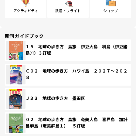
アクティビティ
鉄道・フライト
ショップ
新刊ガイドブック
１５ 地球の歩き方 島旅 伊豆大島 利島（伊豆諸
島①）３訂版
Ｃ０２ 地球の歩き方 ハワイ島 ２０２７～２０２
８
Ｊ３３ 地球の歩き方 墨田区
０２ 地球の歩き方 島旅 奄美大島 喜界島 加計
呂麻島（奄美群島１） ５訂版