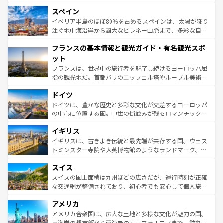
美術、ヴェネツィアの運河など、歴史あるスポットはもち
スペイン
ろん、トスカーナの美しい田園風景やアマルフィ海岸の絶
景など、自然景観も見逃せない。観光の合間には、本場の
イベリア半島のほぼ80％を占めるスペインは、太陽が降り
ピザやパスタなど、絶品のイタリア料理を堪能することも
注ぐ地中海沿岸から雄大なピレネー山脈まで、多彩な自然
できる。朝目覚めてから夜眠るまで、すべての瞬間を楽し
と文化が詰まったヨーロッパ屈指の旅行先だ。多様な地域
フランスの基本情報と観光ガイド・有名観光スポ
ませてくれるイタリアで、忘れられない旅をしてみよう！
文化が根付くこの国では、情熱的なフラメンコ、熱気あふ
なお、新着のイタリア情報は
コンテンツ一覧
を参照してほ
れる闘牛、そして美味しいタパスが生活の一部となってい
ット
しい。
る。首都マドリードの洗練された雰囲気や、バルセロナの
フランスは、世界中の旅行者を魅了し続けるヨーロッパ屈
アートに溢れた街角から、地方では古代ローマ遺跡や中世
指の観光地だ。首都パリのエッフェル塔やルーブル美術館
の城塞都市、穏やかなビーチリゾートまで多彩な表情を見
といった象徴的なスポットから、田舎町の古風な美しさま
せる。地方によって風土や気候が異なるスペインはその個
ドイツ
で、幅広い魅力が詰まっている。華麗な宮殿、歴史的な大
性で訪れる人を魅了する。 なお、新着のスペイン情報は
コ
聖堂、美しいビーチ、そして豊かな自然が、訪れる者を心
ドイツは、豊かな歴史と多彩な文化が交差するヨーロッパ
ンテンツ一覧
を参照してほしい。
から魅了する。また、フランスは美食の国としても知ら
の中心に位置する国。中世の街並みが残るロマンチック街
れ、フランス料理はユネスコ無形文化遺産にも登録されて
道から、未来を先取りするようなモダンな都市まで多様な
イギリス
いる。シャンパンの発祥地であるランス、プロヴァンスの
顔を持つこの国は、どこを歩いても飽きることがない。ベ
香り高いラベンダー畑など、多彩な楽しみ方が可能だ。さ
ルリンの文化的活気、バイエルン州のアルプスの絶景、そ
イギリスは、古きよき伝統と最先端が共存する国。ウェス
らに、パリ以外の地域にも魅力が溢れており、どの街角に
してライン川沿いのワイン畑といった風景は必見。ビール
トミンスター寺院や大英博物館のようなランドマーク、歴
も豊かな歴史と文化が息づいている。パリ以外の個性あふ
とソーセージを味わいながら地元の人と過ごす楽しい時間
史ある大学都市、美しい丘陵地帯や牧歌的な風景など、エ
れる地方に足を運ぶとそれぞれで全く異なる文化を体験で
スイス
は、お酒好きな人にはぜひ体験してほしい。 なお、新着の
リアごとに異なる魅力がある。また、優雅なアフタヌーン
きるだろう。 なお、新着のフランス情報は
コンテンツ一覧
ドイツ情報は
コンテンツ一覧
を参照してほしい。
ティー、ビール好きにはたまらない英国パブ、サッカー観
スイスの国土面積は九州ほどの広さだが、運行時刻が正確
を参照してほしい。
戦など、本場だからこそできる体験も豊富。イギリスを旅
な交通網が整備されており、初心者でも安心して個人旅行
して楽しみつくそう。 なお、新着のイギリス情報は
コンテ
を楽しめる。日本同様に時刻表どおりの旅が可能だ。中世
アメリカ
ンツ一覧
を参照してほしい。
の建物がそのまま残る町や、スイスならではのユニークな
博物館もあり、アルプス観光だけでなく町歩きも満喫する
アメリカ合衆国は、広大な土地と多様な文化が魅力の国。
ことができる。国民の所得が高いため物価も高いが、旅行
東海岸の都市部から西海岸のカリフォルニアまで、訪れる