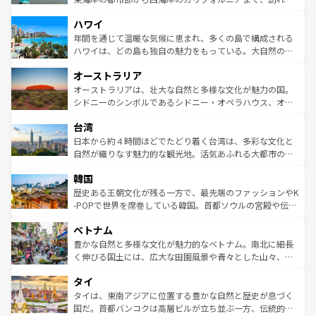
者向けの交通パス提供のサービスもあり、うまく活用すれ
場所ごとに異なる風景と体験が待っている。ニューヨーク
ハワイ
ば市内交通費無料で観光を楽しむこともできる。 なお、新
のような巨大都市は、観光、ショッピング、エンターテイ
着のスイス情報は
コンテンツ一覧
を参照してほしい。
ンメントが詰まった刺激的なスポットだ。一方、アメリカ
年間を通じて温暖な気候に恵まれ、多くの島で構成される
西部には大自然が広がり、グランドキャニオンやイエロー
ハワイは、どの島も独自の魅力をもっている。大自然の神
ストーン国立公園といった絶景が堪能できる。さらに、南
秘を感じたいなら、火山が生み出した壮大な景観を誇るハ
オーストラリア
部のニューオーリンズでは、音楽と美食が融合した独特の
ワイ島は見逃せない。また、定番の観光地といえばオアフ
文化が魅力。旅行者はアメリカの各地域で異なる魅力を楽
島だが、静かな自然を求めるならマウイ島やカウアイ島が
オーストラリアは、壮大な自然と多様な文化が魅力の国。
しみながら、その多様性と豊かな歴史を感じることができ
おすすめ。エメラルドグリーンに輝く海をはじめ、豊かな
シドニーのシンボルであるシドニー・オペラハウス、オー
るだろう。車でのロードトリップや列車の旅も、アメリカ
文化や歴史が息づいている。「アロハスピリット」と呼ば
ストラリア東海岸北部に広がる大サンゴ礁地帯グレートバ
ならではの贅沢な旅のスタイルだ。 なお、新着のアメリカ
台湾
れるおもてなしの心で訪れる人々を迎えてくれるハワイの
リアリーフや大陸中央部にそびえるウルル（エアーズロッ
情報は
コンテンツ一覧
を参照してほしい。
人々、おいしいローカルフードやハワイアンミュージッ
ク）、タスマニアの美しい原生林やケアンズの熱帯雨林な
日本から約４時間ほどでたどり着く台湾は、多彩な文化と
ク、伝統的なフラダンスなど、すべてがハワイの魅力を彩
ど、見どころがたくさん。また、カフェやワイン、オージ
自然が織りなす魅力的な観光地。活気あふれる大都市の台
っている。訪れるたびに新しい発見と感動が待っているハ
ービーフなどの食文化も豊かで、美味しいものであふれて
北やノスタルジックな町並みが人気な九份（ジォウフェ
ワイを、存分に味わってほしい。 なお、新着のハワイ情報
韓国
いる。アクティビティも充実しており、サーフィンやダイ
ン）、静ひつな山岳地帯である台湾東部など、都市の喧騒
は
コンテンツ一覧
を参照してほしい。
ビング、ハイキングなど、アウトドア好きにはたまらな
と山間の静けさが共存しており、訪れる人に新しい発見と
歴史ある王朝文化が残る一方で、最先端のファッションやK
い。オーストラリアの多彩な魅力を存分に味わいつくそ
驚きをもたらしてくれる。また、奥深い台湾の食文化も魅
-POPで世界を席巻している韓国。首都ソウルの宮殿や伝統
う。 なお、新着のオーストラリア情報は
コンテンツ一覧
を
力で、夜市などの屋台グルメから高級料理、ヘルシーで美
家屋が並ぶエリアでは韓国の歴史と文化に浸ることがで
参照してほしい。
ベトナム
容にもいいと評判のスイーツなど、バラエティ豊かな料理
き、地方に足を延ばせば四季折々の自然美を楽しむことが
が味わえる。 なお、新着の台湾情報は
コンテンツ一覧
を参
できる。そして、キムチや焼肉、絶品のストリートフード
豊かな自然と多様な文化が魅力的なベトナム。南北に細長
照してほしい。
まで、さまざまな韓国料理が待っている。夜には、韓国な
く伸びる国土には、広大な田園風景や青々とした山々、世
らではのナイトライフも堪能できる。あたたかいホスピタ
界遺産に登録された壮大な自然景観が点在し、都市部では
タイ
リティに包まれながら、韓国の多彩な魅力を心ゆくまで味
急速な発展と共に伝統が息づく。ハノイの古い町並みやホ
わってみてほしい。 なお、新着の韓国情報は
コンテンツ一
ーチミン市のフランス統治時代の建物も、独特の雰囲気を
タイは、東南アジアに位置する豊かな自然と歴史が息づく
覧
を参照してほしい。
醸し出している。また、バラエティの豊かさとおいしさで
国だ。首都バンコクは高層ビルが立ち並ぶ一方、伝統的な