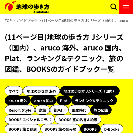
TOP
ガイドブック
(11ページ目)地球の歩き方 Jシリーズ（国内）、aruco
(11ページ目)地球の歩き方 Jシリーズ
（国内）、aruco 海外、aruco 国内、
Plat、ランキング&テクニック、旅の
図鑑、BOOKSのガイドブック一覧
すべて
地球の歩き方 海外
地球の歩き方 Jシリーズ（国内）
aruco 海外
aruco 国内
Plat
ランキング&テクニック
Resort Style
島旅
御朱印
歴史時代
旅の図鑑
BOOKS スペシャルコラボ
BOOKS 旅の名言＆絶景
BOOKS 旅と健康
BOOKS 旅の読み物
BOOKS
D-Books