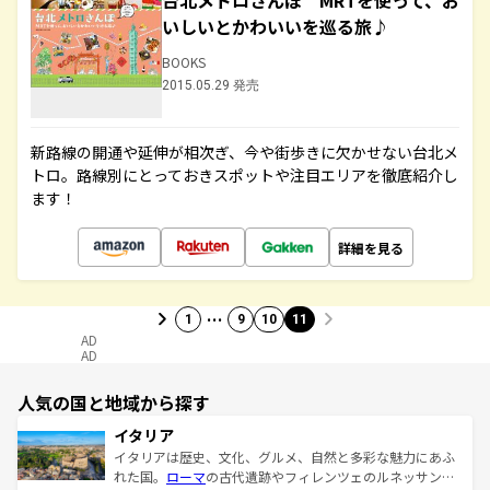
台北メトロさんぽ MRTを使って、お
いしいとかわいいを巡る旅♪
BOOKS
2015.05.29 発売
新路線の開通や延伸が相次ぎ、今や街歩きに欠かせない台北メ
トロ。路線別にとっておきスポットや注目エリアを徹底紹介し
ます！
詳細を見る
…
1
9
10
11
AD
AD
人気の国と地域から探す
イタリア
イタリアは歴史、文化、グルメ、自然と多彩な魅力にあふ
れた国。
ローマ
の古代遺跡やフィレンツェのルネッサンス