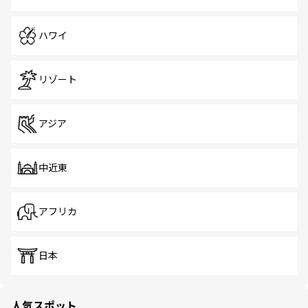
ハワイ
リゾート
アジア
中近東
アフリカ
日本
人気スポット