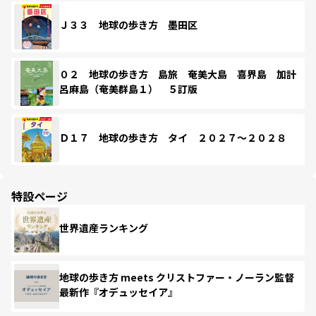
Ｊ３３ 地球の歩き方 墨田区
０２ 地球の歩き方 島旅 奄美大島 喜界島 加計
呂麻島（奄美群島１） ５訂版
Ｄ１７ 地球の歩き方 タイ ２０２７～２０２８
特設ページ
世界遺産ランキング
地球の歩き方 meets クリストファー・ノーラン監督
最新作『オデュッセイア』