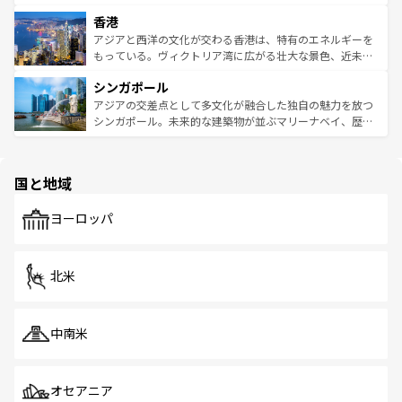
世界中の食通を魅了してやまないベトナム料理も魅力のひ
寺院や市場がいたるところに点在し、古きよき文化と現代
香港
とつ。フォーやバインミー、ベトナムコーヒーなどは、ぜ
の活気が交差している。北部ではチェンマイなどの山岳地
ひ現地で味わいたい。どの地域を訪れてもあたたかい人々
帯で自然と触れ合い、南部ではプーケットやクラビの美し
アジアと西洋の文化が交わる香港は、特有のエネルギーを
が旅行者を迎えてくれるので、きっと忘れられない旅にな
いビーチでリゾート気分を楽しむことができる。タイ料理
もっている。ヴィクトリア湾に広がる壮大な景色、近未来
るはずだ。 なお、新着のベトナム情報は
コンテンツ一覧
を
は世界的に有名で、屋台から高級レストランまで味覚を刺
的なアートスポット、そして歴史と現代が融合した町並
参照してほしい。
シンガポール
激する。気候は一年中温暖で、どの季節にも異なる楽しみ
み、どこを訪れても感動するはず。観光スポットが密集し
が待っている。親しみやすいタイの人々、仏教を中心とし
ており、効率よく見どころを回れるのも魅力。息をのむよ
アジアの交差点として多文化が融合した独自の魅力を放つ
た文化、そして多様な観光資源が、訪れる旅人を魅了し続
うな絶景から文化的な体験まで、香港を存分に楽しみ尽く
シンガポール。未来的な建築物が並ぶマリーナベイ、歴史
ける。 なお、新着のタイ情報は
コンテンツ一覧
を参照して
そう。 なお、新着の香港情報は
コンテンツ一覧
を参照して
と伝統を感じられるエスニックタウン、多数の緑豊かな公
ほしい。
ほしい。
園や自然保護区など、自然が調和した近代的な景観と文化
の多様性あふれるカラフルな町は、どこを歩いても新しい
国と地域
発見がある。さらに、治安のよさや充実した公共交通機関
も、旅行者にとっては魅力的なポイント。グルメも豊富
で、ホーカーズは地元の風情を楽しめる外せないスポット
ヨーロッパ
だ。訪れる人を飽きさせないシンガポールで、多様な魅力
を体感しよう。 なお、新着のシンガポール情報は
コンテン
ツ一覧
を参照してほしい。
北米
中南米
オセアニア