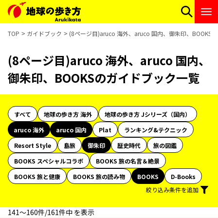
TOP
ガイドブック
(8ページ目)aruco 海外、aruco 国内、御朱印、BOO
(8ページ目)aruco 海外、aruco 国内、
御朱印、BOOKSのガイドブック一覧
すべて
地球の歩き方 海外
地球の歩き方 Jシリーズ（国内）
aruco 海外
aruco 国内
Plat
ランキング&テクニック
Resort Style
島旅
御朱印
歴史時代
旅の図鑑
BOOKS スペシャルコラボ
BOOKS 旅の名言＆絶景
BOOKS 旅と健康
BOOKS 旅の読み物
BOOKS
D-Books
絞り込み条件を追加
141〜160件/161件中 を表示