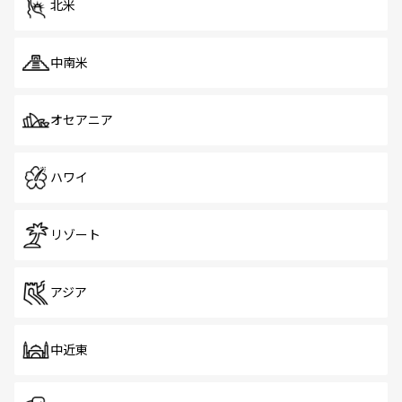
北米
中南米
オセアニア
ハワイ
リゾート
アジア
中近東