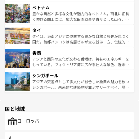
う。 なお、新着のオーストラリア情報は
コンテンツ一覧
を
力で、夜市などの屋台グルメから高級料理、ヘルシーで美
家屋が並ぶエリアでは韓国の歴史と文化に浸ることがで
参照してほしい。
ベトナム
容にもいいと評判のスイーツなど、バラエティ豊かな料理
き、地方に足を延ばせば四季折々の自然美を楽しむことが
が味わえる。 なお、新着の台湾情報は
コンテンツ一覧
を参
できる。そして、キムチや焼肉、絶品のストリートフード
豊かな自然と多様な文化が魅力的なベトナム。南北に細長
照してほしい。
まで、さまざまな韓国料理が待っている。夜には、韓国な
く伸びる国土には、広大な田園風景や青々とした山々、世
らではのナイトライフも堪能できる。あたたかいホスピタ
界遺産に登録された壮大な自然景観が点在し、都市部では
タイ
リティに包まれながら、韓国の多彩な魅力を心ゆくまで味
急速な発展と共に伝統が息づく。ハノイの古い町並みやホ
わってみてほしい。 なお、新着の韓国情報は
コンテンツ一
ーチミン市のフランス統治時代の建物も、独特の雰囲気を
タイは、東南アジアに位置する豊かな自然と歴史が息づく
覧
を参照してほしい。
醸し出している。また、バラエティの豊かさとおいしさで
国だ。首都バンコクは高層ビルが立ち並ぶ一方、伝統的な
世界中の食通を魅了してやまないベトナム料理も魅力のひ
寺院や市場がいたるところに点在し、古きよき文化と現代
香港
とつ。フォーやバインミー、ベトナムコーヒーなどは、ぜ
の活気が交差している。北部ではチェンマイなどの山岳地
ひ現地で味わいたい。どの地域を訪れてもあたたかい人々
帯で自然と触れ合い、南部ではプーケットやクラビの美し
アジアと西洋の文化が交わる香港は、特有のエネルギーを
が旅行者を迎えてくれるので、きっと忘れられない旅にな
いビーチでリゾート気分を楽しむことができる。タイ料理
もっている。ヴィクトリア湾に広がる壮大な景色、近未来
るはずだ。 なお、新着のベトナム情報は
コンテンツ一覧
を
は世界的に有名で、屋台から高級レストランまで味覚を刺
的なアートスポット、そして歴史と現代が融合した町並
参照してほしい。
シンガポール
激する。気候は一年中温暖で、どの季節にも異なる楽しみ
み、どこを訪れても感動するはず。観光スポットが密集し
が待っている。親しみやすいタイの人々、仏教を中心とし
ており、効率よく見どころを回れるのも魅力。息をのむよ
アジアの交差点として多文化が融合した独自の魅力を放つ
た文化、そして多様な観光資源が、訪れる旅人を魅了し続
うな絶景から文化的な体験まで、香港を存分に楽しみ尽く
シンガポール。未来的な建築物が並ぶマリーナベイ、歴史
ける。 なお、新着のタイ情報は
コンテンツ一覧
を参照して
そう。 なお、新着の香港情報は
コンテンツ一覧
を参照して
と伝統を感じられるエスニックタウン、多数の緑豊かな公
ほしい。
ほしい。
園や自然保護区など、自然が調和した近代的な景観と文化
の多様性あふれるカラフルな町は、どこを歩いても新しい
国と地域
発見がある。さらに、治安のよさや充実した公共交通機関
も、旅行者にとっては魅力的なポイント。グルメも豊富
で、ホーカーズは地元の風情を楽しめる外せないスポット
ヨーロッパ
だ。訪れる人を飽きさせないシンガポールで、多様な魅力
を体感しよう。 なお、新着のシンガポール情報は
コンテン
ツ一覧
を参照してほしい。