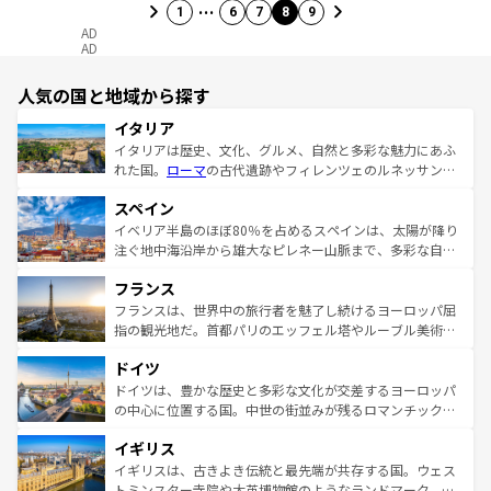
…
1
6
7
8
9
AD
AD
人気の国と地域から探す
イタリア
イタリアは歴史、文化、グルメ、自然と多彩な魅力にあふ
れた国。
ローマ
の古代遺跡やフィレンツェのルネッサンス
美術、ヴェネツィアの運河など、歴史あるスポットはもち
スペイン
ろん、トスカーナの美しい田園風景やアマルフィ海岸の絶
景など、自然景観も見逃せない。観光の合間には、本場の
イベリア半島のほぼ80％を占めるスペインは、太陽が降り
ピザやパスタなど、絶品のイタリア料理を堪能することも
注ぐ地中海沿岸から雄大なピレネー山脈まで、多彩な自然
できる。朝目覚めてから夜眠るまで、すべての瞬間を楽し
と文化が詰まったヨーロッパ屈指の旅行先だ。多様な地域
フランス
ませてくれるイタリアで、忘れられない旅をしてみよう！
文化が根付くこの国では、情熱的なフラメンコ、熱気あふ
なお、新着のイタリア情報は
コンテンツ一覧
を参照してほ
れる闘牛、そして美味しいタパスが生活の一部となってい
フランスは、世界中の旅行者を魅了し続けるヨーロッパ屈
しい。
る。首都マドリードの洗練された雰囲気や、バルセロナの
指の観光地だ。首都パリのエッフェル塔やルーブル美術館
アートに溢れた街角から、地方では古代ローマ遺跡や中世
といった象徴的なスポットから、田舎町の古風な美しさま
ドイツ
の城塞都市、穏やかなビーチリゾートまで多彩な表情を見
で、幅広い魅力が詰まっている。華麗な宮殿、歴史的な大
せる。地方によって風土や気候が異なるスペインはその個
聖堂、美しいビーチ、そして豊かな自然が、訪れる者を心
ドイツは、豊かな歴史と多彩な文化が交差するヨーロッパ
性で訪れる人を魅了する。 なお、新着のスペイン情報は
コ
から魅了する。また、フランスは美食の国としても知ら
の中心に位置する国。中世の街並みが残るロマンチック街
ンテンツ一覧
を参照してほしい。
れ、フランス料理はユネスコ無形文化遺産にも登録されて
道から、未来を先取りするようなモダンな都市まで多様な
イギリス
いる。シャンパンの発祥地であるランス、プロヴァンスの
顔を持つこの国は、どこを歩いても飽きることがない。ベ
香り高いラベンダー畑など、多彩な楽しみ方が可能だ。さ
ルリンの文化的活気、バイエルン州のアルプスの絶景、そ
イギリスは、古きよき伝統と最先端が共存する国。ウェス
らに、パリ以外の地域にも魅力が溢れており、どの街角に
してライン川沿いのワイン畑といった風景は必見。ビール
トミンスター寺院や大英博物館のようなランドマーク、歴