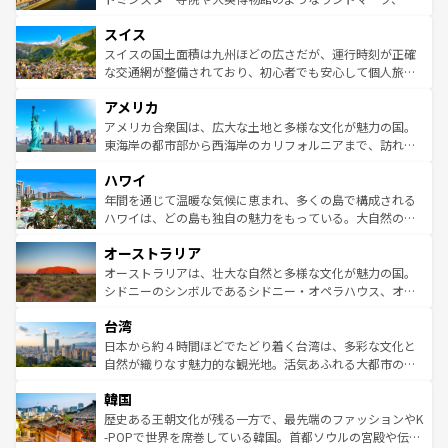
も豊かな歴史と文化が息づいている。パリ以外の個性あふ
とソーセージを味わいながら地元の人と過ごす楽しい時間
史ある大学都市、美しい丘陵地帯や牧歌的な風景など、エ
れる地方に足を運ぶとそれぞれで全く異なる文化を体験で
スイス
は、お酒好きな人にはぜひ体験してほしい。 なお、新着の
リアごとに異なる魅力がある。また、優雅なアフタヌーン
きるだろう。 なお、新着のフランス情報は
コンテンツ一覧
ドイツ情報は
コンテンツ一覧
を参照してほしい。
ティー、ビール好きにはたまらない英国パブ、サッカー観
スイスの国土面積は九州ほどの広さだが、運行時刻が正確
を参照してほしい。
戦など、本場だからこそできる体験も豊富。イギリスを旅
な交通網が整備されており、初心者でも安心して個人旅行
して楽しみつくそう。 なお、新着のイギリス情報は
コンテ
を楽しめる。日本同様に時刻表どおりの旅が可能だ。中世
アメリカ
ンツ一覧
を参照してほしい。
の建物がそのまま残る町や、スイスならではのユニークな
博物館もあり、アルプス観光だけでなく町歩きも満喫する
アメリカ合衆国は、広大な土地と多様な文化が魅力の国。
ことができる。国民の所得が高いため物価も高いが、旅行
東海岸の都市部から西海岸のカリフォルニアまで、訪れる
者向けの交通パス提供のサービスもあり、うまく活用すれ
場所ごとに異なる風景と体験が待っている。ニューヨーク
ハワイ
ば市内交通費無料で観光を楽しむこともできる。 なお、新
のような巨大都市は、観光、ショッピング、エンターテイ
着のスイス情報は
コンテンツ一覧
を参照してほしい。
ンメントが詰まった刺激的なスポットだ。一方、アメリカ
年間を通じて温暖な気候に恵まれ、多くの島で構成される
西部には大自然が広がり、グランドキャニオンやイエロー
ハワイは、どの島も独自の魅力をもっている。大自然の神
ストーン国立公園といった絶景が堪能できる。さらに、南
秘を感じたいなら、火山が生み出した壮大な景観を誇るハ
オーストラリア
部のニューオーリンズでは、音楽と美食が融合した独特の
ワイ島は見逃せない。また、定番の観光地といえばオアフ
文化が魅力。旅行者はアメリカの各地域で異なる魅力を楽
島だが、静かな自然を求めるならマウイ島やカウアイ島が
オーストラリアは、壮大な自然と多様な文化が魅力の国。
しみながら、その多様性と豊かな歴史を感じることができ
おすすめ。エメラルドグリーンに輝く海をはじめ、豊かな
シドニーのシンボルであるシドニー・オペラハウス、オー
るだろう。車でのロードトリップや列車の旅も、アメリカ
文化や歴史が息づいている。「アロハスピリット」と呼ば
ストラリア東海岸北部に広がる大サンゴ礁地帯グレートバ
ならではの贅沢な旅のスタイルだ。 なお、新着のアメリカ
台湾
れるおもてなしの心で訪れる人々を迎えてくれるハワイの
リアリーフや大陸中央部にそびえるウルル（エアーズロッ
情報は
コンテンツ一覧
を参照してほしい。
人々、おいしいローカルフードやハワイアンミュージッ
ク）、タスマニアの美しい原生林やケアンズの熱帯雨林な
日本から約４時間ほどでたどり着く台湾は、多彩な文化と
ク、伝統的なフラダンスなど、すべてがハワイの魅力を彩
ど、見どころがたくさん。また、カフェやワイン、オージ
自然が織りなす魅力的な観光地。活気あふれる大都市の台
っている。訪れるたびに新しい発見と感動が待っているハ
ービーフなどの食文化も豊かで、美味しいものであふれて
北やノスタルジックな町並みが人気な九份（ジォウフェ
ワイを、存分に味わってほしい。 なお、新着のハワイ情報
韓国
いる。アクティビティも充実しており、サーフィンやダイ
ン）、静ひつな山岳地帯である台湾東部など、都市の喧騒
は
コンテンツ一覧
を参照してほしい。
ビング、ハイキングなど、アウトドア好きにはたまらな
と山間の静けさが共存しており、訪れる人に新しい発見と
歴史ある王朝文化が残る一方で、最先端のファッションやK
い。オーストラリアの多彩な魅力を存分に味わいつくそ
驚きをもたらしてくれる。また、奥深い台湾の食文化も魅
-POPで世界を席巻している韓国。首都ソウルの宮殿や伝統