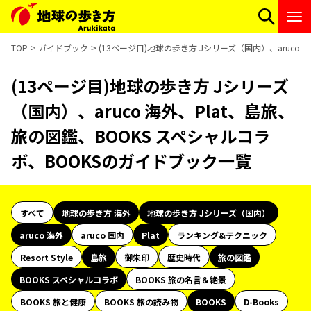
TOP
ガイドブック
(13ページ目)地球の歩き方 Jシリーズ（国内）、aruco
(13ページ目)地球の歩き方 Jシリーズ
（国内）、aruco 海外、Plat、島旅、
旅の図鑑、BOOKS スペシャルコラ
ボ、BOOKSのガイドブック一覧
すべて
地球の歩き方 海外
地球の歩き方 Jシリーズ（国内）
aruco 海外
aruco 国内
Plat
ランキング&テクニック
Resort Style
島旅
御朱印
歴史時代
旅の図鑑
BOOKS スペシャルコラボ
BOOKS 旅の名言＆絶景
BOOKS 旅と健康
BOOKS 旅の読み物
BOOKS
D-Books