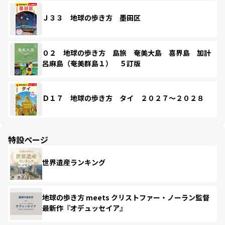
Ｊ３３ 地球の歩き方 墨田区
０２ 地球の歩き方 島旅 奄美大島 喜界島 加計
呂麻島（奄美群島１） ５訂版
Ｄ１７ 地球の歩き方 タイ ２０２７～２０２８
特設ページ
世界遺産ランキング
地球の歩き方 meets クリストファー・ノーラン監督
最新作『オデュッセイア』