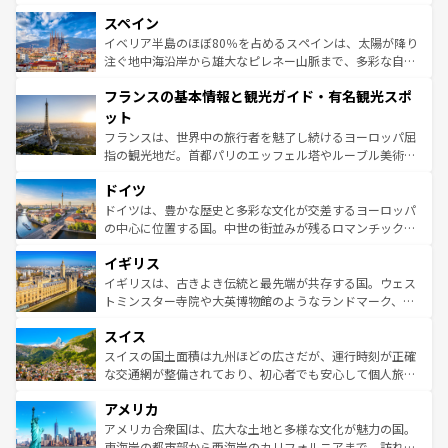
美術、ヴェネツィアの運河など、歴史あるスポットはもち
スペイン
ろん、トスカーナの美しい田園風景やアマルフィ海岸の絶
景など、自然景観も見逃せない。観光の合間には、本場の
イベリア半島のほぼ80％を占めるスペインは、太陽が降り
ピザやパスタなど、絶品のイタリア料理を堪能することも
注ぐ地中海沿岸から雄大なピレネー山脈まで、多彩な自然
できる。朝目覚めてから夜眠るまで、すべての瞬間を楽し
と文化が詰まったヨーロッパ屈指の旅行先だ。多様な地域
フランスの基本情報と観光ガイド・有名観光スポ
ませてくれるイタリアで、忘れられない旅をしてみよう！
文化が根付くこの国では、情熱的なフラメンコ、熱気あふ
なお、新着のイタリア情報は
コンテンツ一覧
を参照してほ
れる闘牛、そして美味しいタパスが生活の一部となってい
ット
しい。
る。首都マドリードの洗練された雰囲気や、バルセロナの
フランスは、世界中の旅行者を魅了し続けるヨーロッパ屈
アートに溢れた街角から、地方では古代ローマ遺跡や中世
指の観光地だ。首都パリのエッフェル塔やルーブル美術館
の城塞都市、穏やかなビーチリゾートまで多彩な表情を見
といった象徴的なスポットから、田舎町の古風な美しさま
せる。地方によって風土や気候が異なるスペインはその個
ドイツ
で、幅広い魅力が詰まっている。華麗な宮殿、歴史的な大
性で訪れる人を魅了する。 なお、新着のスペイン情報は
コ
聖堂、美しいビーチ、そして豊かな自然が、訪れる者を心
ドイツは、豊かな歴史と多彩な文化が交差するヨーロッパ
ンテンツ一覧
を参照してほしい。
から魅了する。また、フランスは美食の国としても知ら
の中心に位置する国。中世の街並みが残るロマンチック街
れ、フランス料理はユネスコ無形文化遺産にも登録されて
道から、未来を先取りするようなモダンな都市まで多様な
イギリス
いる。シャンパンの発祥地であるランス、プロヴァンスの
顔を持つこの国は、どこを歩いても飽きることがない。ベ
香り高いラベンダー畑など、多彩な楽しみ方が可能だ。さ
ルリンの文化的活気、バイエルン州のアルプスの絶景、そ
イギリスは、古きよき伝統と最先端が共存する国。ウェス
らに、パリ以外の地域にも魅力が溢れており、どの街角に
してライン川沿いのワイン畑といった風景は必見。ビール
トミンスター寺院や大英博物館のようなランドマーク、歴
も豊かな歴史と文化が息づいている。パリ以外の個性あふ
とソーセージを味わいながら地元の人と過ごす楽しい時間
史ある大学都市、美しい丘陵地帯や牧歌的な風景など、エ
れる地方に足を運ぶとそれぞれで全く異なる文化を体験で
スイス
は、お酒好きな人にはぜひ体験してほしい。 なお、新着の
リアごとに異なる魅力がある。また、優雅なアフタヌーン
きるだろう。 なお、新着のフランス情報は
コンテンツ一覧
ドイツ情報は
コンテンツ一覧
を参照してほしい。
ティー、ビール好きにはたまらない英国パブ、サッカー観
スイスの国土面積は九州ほどの広さだが、運行時刻が正確
を参照してほしい。
戦など、本場だからこそできる体験も豊富。イギリスを旅
な交通網が整備されており、初心者でも安心して個人旅行
して楽しみつくそう。 なお、新着のイギリス情報は
コンテ
を楽しめる。日本同様に時刻表どおりの旅が可能だ。中世
アメリカ
ンツ一覧
を参照してほしい。
の建物がそのまま残る町や、スイスならではのユニークな
博物館もあり、アルプス観光だけでなく町歩きも満喫する
アメリカ合衆国は、広大な土地と多様な文化が魅力の国。
ことができる。国民の所得が高いため物価も高いが、旅行
東海岸の都市部から西海岸のカリフォルニアまで、訪れる