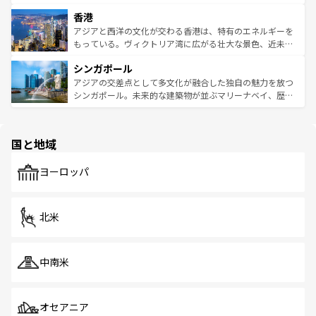
世界中の食通を魅了してやまないベトナム料理も魅力のひ
寺院や市場がいたるところに点在し、古きよき文化と現代
香港
とつ。フォーやバインミー、ベトナムコーヒーなどは、ぜ
の活気が交差している。北部ではチェンマイなどの山岳地
ひ現地で味わいたい。どの地域を訪れてもあたたかい人々
帯で自然と触れ合い、南部ではプーケットやクラビの美し
アジアと西洋の文化が交わる香港は、特有のエネルギーを
が旅行者を迎えてくれるので、きっと忘れられない旅にな
いビーチでリゾート気分を楽しむことができる。タイ料理
もっている。ヴィクトリア湾に広がる壮大な景色、近未来
るはずだ。 なお、新着のベトナム情報は
コンテンツ一覧
を
は世界的に有名で、屋台から高級レストランまで味覚を刺
的なアートスポット、そして歴史と現代が融合した町並
参照してほしい。
シンガポール
激する。気候は一年中温暖で、どの季節にも異なる楽しみ
み、どこを訪れても感動するはず。観光スポットが密集し
が待っている。親しみやすいタイの人々、仏教を中心とし
ており、効率よく見どころを回れるのも魅力。息をのむよ
アジアの交差点として多文化が融合した独自の魅力を放つ
た文化、そして多様な観光資源が、訪れる旅人を魅了し続
うな絶景から文化的な体験まで、香港を存分に楽しみ尽く
シンガポール。未来的な建築物が並ぶマリーナベイ、歴史
ける。 なお、新着のタイ情報は
コンテンツ一覧
を参照して
そう。 なお、新着の香港情報は
コンテンツ一覧
を参照して
と伝統を感じられるエスニックタウン、多数の緑豊かな公
ほしい。
ほしい。
園や自然保護区など、自然が調和した近代的な景観と文化
の多様性あふれるカラフルな町は、どこを歩いても新しい
国と地域
発見がある。さらに、治安のよさや充実した公共交通機関
も、旅行者にとっては魅力的なポイント。グルメも豊富
で、ホーカーズは地元の風情を楽しめる外せないスポット
ヨーロッパ
だ。訪れる人を飽きさせないシンガポールで、多様な魅力
を体感しよう。 なお、新着のシンガポール情報は
コンテン
ツ一覧
を参照してほしい。
北米
中南米
オセアニア