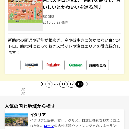
台北メトロさんぽ MRTを使って、お
いしいとかわいいを巡る旅♪
BOOKS
2015.05.29 発売
新路線の開通や延伸が相次ぎ、今や街歩きに欠かせない台北メ
トロ。路線別にとっておきスポットや注目エリアを徹底紹介し
ます！
詳細を見る
…
1
11
12
13
AD
AD
人気の国と地域から探す
イタリア
イタリアは歴史、文化、グルメ、自然と多彩な魅力にあふ
れた国。
ローマ
の古代遺跡やフィレンツェのルネッサンス