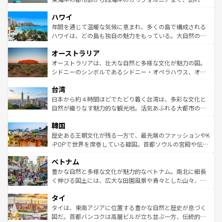
者向けの交通パス提供のサービスもあり、うまく活用すれ
場所ごとに異なる風景と体験が待っている。ニューヨーク
ハワイ
ば市内交通費無料で観光を楽しむこともできる。 なお、新
のような巨大都市は、観光、ショッピング、エンターテイ
着のスイス情報は
コンテンツ一覧
を参照してほしい。
ンメントが詰まった刺激的なスポットだ。一方、アメリカ
年間を通じて温暖な気候に恵まれ、多くの島で構成される
西部には大自然が広がり、グランドキャニオンやイエロー
ハワイは、どの島も独自の魅力をもっている。大自然の神
ストーン国立公園といった絶景が堪能できる。さらに、南
秘を感じたいなら、火山が生み出した壮大な景観を誇るハ
オーストラリア
部のニューオーリンズでは、音楽と美食が融合した独特の
ワイ島は見逃せない。また、定番の観光地といえばオアフ
文化が魅力。旅行者はアメリカの各地域で異なる魅力を楽
島だが、静かな自然を求めるならマウイ島やカウアイ島が
オーストラリアは、壮大な自然と多様な文化が魅力の国。
しみながら、その多様性と豊かな歴史を感じることができ
おすすめ。エメラルドグリーンに輝く海をはじめ、豊かな
シドニーのシンボルであるシドニー・オペラハウス、オー
るだろう。車でのロードトリップや列車の旅も、アメリカ
文化や歴史が息づいている。「アロハスピリット」と呼ば
ストラリア東海岸北部に広がる大サンゴ礁地帯グレートバ
ならではの贅沢な旅のスタイルだ。 なお、新着のアメリカ
台湾
れるおもてなしの心で訪れる人々を迎えてくれるハワイの
リアリーフや大陸中央部にそびえるウルル（エアーズロッ
情報は
コンテンツ一覧
を参照してほしい。
人々、おいしいローカルフードやハワイアンミュージッ
ク）、タスマニアの美しい原生林やケアンズの熱帯雨林な
日本から約４時間ほどでたどり着く台湾は、多彩な文化と
ク、伝統的なフラダンスなど、すべてがハワイの魅力を彩
ど、見どころがたくさん。また、カフェやワイン、オージ
自然が織りなす魅力的な観光地。活気あふれる大都市の台
っている。訪れるたびに新しい発見と感動が待っているハ
ービーフなどの食文化も豊かで、美味しいものであふれて
北やノスタルジックな町並みが人気な九份（ジォウフェ
ワイを、存分に味わってほしい。 なお、新着のハワイ情報
韓国
いる。アクティビティも充実しており、サーフィンやダイ
ン）、静ひつな山岳地帯である台湾東部など、都市の喧騒
は
コンテンツ一覧
を参照してほしい。
ビング、ハイキングなど、アウトドア好きにはたまらな
と山間の静けさが共存しており、訪れる人に新しい発見と
歴史ある王朝文化が残る一方で、最先端のファッションやK
い。オーストラリアの多彩な魅力を存分に味わいつくそ
驚きをもたらしてくれる。また、奥深い台湾の食文化も魅
-POPで世界を席巻している韓国。首都ソウルの宮殿や伝統
う。 なお、新着のオーストラリア情報は
コンテンツ一覧
を
力で、夜市などの屋台グルメから高級料理、ヘルシーで美
家屋が並ぶエリアでは韓国の歴史と文化に浸ることがで
参照してほしい。
ベトナム
容にもいいと評判のスイーツなど、バラエティ豊かな料理
き、地方に足を延ばせば四季折々の自然美を楽しむことが
が味わえる。 なお、新着の台湾情報は
コンテンツ一覧
を参
できる。そして、キムチや焼肉、絶品のストリートフード
豊かな自然と多様な文化が魅力的なベトナム。南北に細長
照してほしい。
まで、さまざまな韓国料理が待っている。夜には、韓国な
く伸びる国土には、広大な田園風景や青々とした山々、世
らではのナイトライフも堪能できる。あたたかいホスピタ
界遺産に登録された壮大な自然景観が点在し、都市部では
タイ
リティに包まれながら、韓国の多彩な魅力を心ゆくまで味
急速な発展と共に伝統が息づく。ハノイの古い町並みやホ
わってみてほしい。 なお、新着の韓国情報は
コンテンツ一
ーチミン市のフランス統治時代の建物も、独特の雰囲気を
タイは、東南アジアに位置する豊かな自然と歴史が息づく
覧
を参照してほしい。
醸し出している。また、バラエティの豊かさとおいしさで
国だ。首都バンコクは高層ビルが立ち並ぶ一方、伝統的な