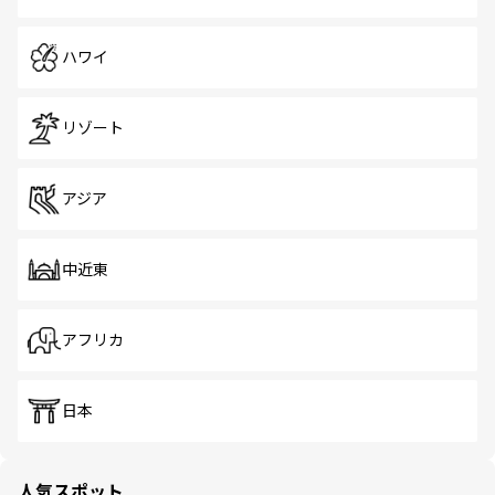
ハワイ
リゾート
アジア
中近東
アフリカ
日本
人気スポット