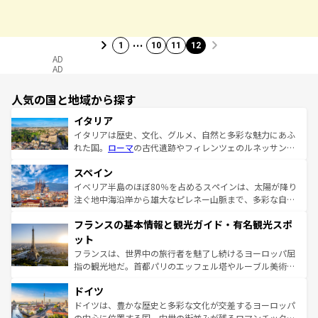
…
1
10
11
12
AD
AD
人気の国と地域から探す
イタリア
イタリアは歴史、文化、グルメ、自然と多彩な魅力にあふ
れた国。
ローマ
の古代遺跡やフィレンツェのルネッサンス
美術、ヴェネツィアの運河など、歴史あるスポットはもち
スペイン
ろん、トスカーナの美しい田園風景やアマルフィ海岸の絶
景など、自然景観も見逃せない。観光の合間には、本場の
イベリア半島のほぼ80％を占めるスペインは、太陽が降り
ピザやパスタなど、絶品のイタリア料理を堪能することも
注ぐ地中海沿岸から雄大なピレネー山脈まで、多彩な自然
できる。朝目覚めてから夜眠るまで、すべての瞬間を楽し
と文化が詰まったヨーロッパ屈指の旅行先だ。多様な地域
フランスの基本情報と観光ガイド・有名観光スポ
ませてくれるイタリアで、忘れられない旅をしてみよう！
文化が根付くこの国では、情熱的なフラメンコ、熱気あふ
なお、新着のイタリア情報は
コンテンツ一覧
を参照してほ
れる闘牛、そして美味しいタパスが生活の一部となってい
ット
しい。
る。首都マドリードの洗練された雰囲気や、バルセロナの
フランスは、世界中の旅行者を魅了し続けるヨーロッパ屈
アートに溢れた街角から、地方では古代ローマ遺跡や中世
指の観光地だ。首都パリのエッフェル塔やルーブル美術館
の城塞都市、穏やかなビーチリゾートまで多彩な表情を見
といった象徴的なスポットから、田舎町の古風な美しさま
せる。地方によって風土や気候が異なるスペインはその個
ドイツ
で、幅広い魅力が詰まっている。華麗な宮殿、歴史的な大
性で訪れる人を魅了する。 なお、新着のスペイン情報は
コ
聖堂、美しいビーチ、そして豊かな自然が、訪れる者を心
ドイツは、豊かな歴史と多彩な文化が交差するヨーロッパ
ンテンツ一覧
を参照してほしい。
から魅了する。また、フランスは美食の国としても知ら
の中心に位置する国。中世の街並みが残るロマンチック街