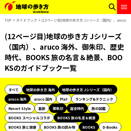
TOP
ガイドブック
(12ページ目)地球の歩き方 Jシリーズ（国内）、aruco
(12ページ目)地球の歩き方 Jシリーズ
（国内）、aruco 海外、御朱印、歴史
時代、BOOKS 旅の名言＆絶景、BOO
KSのガイドブック一覧
すべて
地球の歩き方 海外
地球の歩き方 Jシリーズ（国内）
aruco 海外
aruco 国内
Plat
ランキング&テクニック
Resort Style
島旅
御朱印
歴史時代
旅の図鑑
BOOKS スペシャルコラボ
BOOKS 旅の名言＆絶景
BOOKS 旅と健康
BOOKS 旅の読み物
BOOKS
D-Books