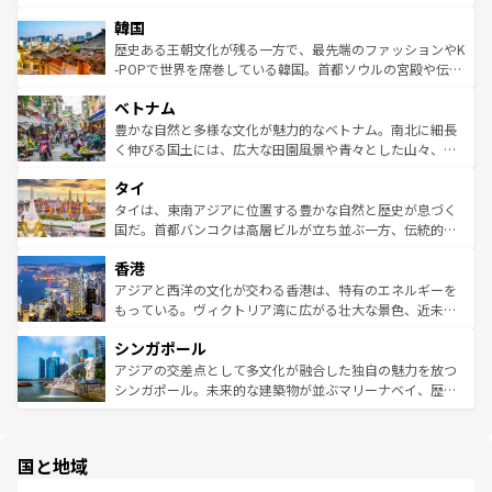
っている。訪れるたびに新しい発見と感動が待っているハ
ービーフなどの食文化も豊かで、美味しいものであふれて
北やノスタルジックな町並みが人気な九份（ジォウフェ
ワイを、存分に味わってほしい。 なお、新着のハワイ情報
韓国
いる。アクティビティも充実しており、サーフィンやダイ
ン）、静ひつな山岳地帯である台湾東部など、都市の喧騒
は
コンテンツ一覧
を参照してほしい。
ビング、ハイキングなど、アウトドア好きにはたまらな
と山間の静けさが共存しており、訪れる人に新しい発見と
歴史ある王朝文化が残る一方で、最先端のファッションやK
い。オーストラリアの多彩な魅力を存分に味わいつくそ
驚きをもたらしてくれる。また、奥深い台湾の食文化も魅
-POPで世界を席巻している韓国。首都ソウルの宮殿や伝統
う。 なお、新着のオーストラリア情報は
コンテンツ一覧
を
力で、夜市などの屋台グルメから高級料理、ヘルシーで美
家屋が並ぶエリアでは韓国の歴史と文化に浸ることがで
参照してほしい。
ベトナム
容にもいいと評判のスイーツなど、バラエティ豊かな料理
き、地方に足を延ばせば四季折々の自然美を楽しむことが
が味わえる。 なお、新着の台湾情報は
コンテンツ一覧
を参
できる。そして、キムチや焼肉、絶品のストリートフード
豊かな自然と多様な文化が魅力的なベトナム。南北に細長
照してほしい。
まで、さまざまな韓国料理が待っている。夜には、韓国な
く伸びる国土には、広大な田園風景や青々とした山々、世
らではのナイトライフも堪能できる。あたたかいホスピタ
界遺産に登録された壮大な自然景観が点在し、都市部では
タイ
リティに包まれながら、韓国の多彩な魅力を心ゆくまで味
急速な発展と共に伝統が息づく。ハノイの古い町並みやホ
わってみてほしい。 なお、新着の韓国情報は
コンテンツ一
ーチミン市のフランス統治時代の建物も、独特の雰囲気を
タイは、東南アジアに位置する豊かな自然と歴史が息づく
覧
を参照してほしい。
醸し出している。また、バラエティの豊かさとおいしさで
国だ。首都バンコクは高層ビルが立ち並ぶ一方、伝統的な
世界中の食通を魅了してやまないベトナム料理も魅力のひ
寺院や市場がいたるところに点在し、古きよき文化と現代
香港
とつ。フォーやバインミー、ベトナムコーヒーなどは、ぜ
の活気が交差している。北部ではチェンマイなどの山岳地
ひ現地で味わいたい。どの地域を訪れてもあたたかい人々
帯で自然と触れ合い、南部ではプーケットやクラビの美し
アジアと西洋の文化が交わる香港は、特有のエネルギーを
が旅行者を迎えてくれるので、きっと忘れられない旅にな
いビーチでリゾート気分を楽しむことができる。タイ料理
もっている。ヴィクトリア湾に広がる壮大な景色、近未来
るはずだ。 なお、新着のベトナム情報は
コンテンツ一覧
を
は世界的に有名で、屋台から高級レストランまで味覚を刺
的なアートスポット、そして歴史と現代が融合した町並
参照してほしい。
シンガポール
激する。気候は一年中温暖で、どの季節にも異なる楽しみ
み、どこを訪れても感動するはず。観光スポットが密集し
が待っている。親しみやすいタイの人々、仏教を中心とし
ており、効率よく見どころを回れるのも魅力。息をのむよ
アジアの交差点として多文化が融合した独自の魅力を放つ
た文化、そして多様な観光資源が、訪れる旅人を魅了し続
うな絶景から文化的な体験まで、香港を存分に楽しみ尽く
シンガポール。未来的な建築物が並ぶマリーナベイ、歴史
ける。 なお、新着のタイ情報は
コンテンツ一覧
を参照して
そう。 なお、新着の香港情報は
コンテンツ一覧
を参照して
と伝統を感じられるエスニックタウン、多数の緑豊かな公
ほしい。
ほしい。
園や自然保護区など、自然が調和した近代的な景観と文化
の多様性あふれるカラフルな町は、どこを歩いても新しい
国と地域
発見がある。さらに、治安のよさや充実した公共交通機関
も、旅行者にとっては魅力的なポイント。グルメも豊富