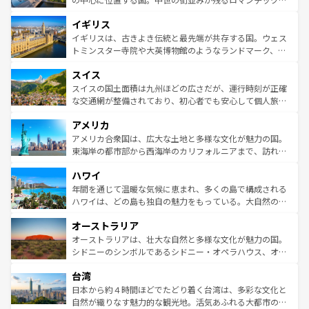
れ、フランス料理はユネスコ無形文化遺産にも登録されて
道から、未来を先取りするようなモダンな都市まで多様な
イギリス
いる。シャンパンの発祥地であるランス、プロヴァンスの
顔を持つこの国は、どこを歩いても飽きることがない。ベ
香り高いラベンダー畑など、多彩な楽しみ方が可能だ。さ
ルリンの文化的活気、バイエルン州のアルプスの絶景、そ
イギリスは、古きよき伝統と最先端が共存する国。ウェス
らに、パリ以外の地域にも魅力が溢れており、どの街角に
してライン川沿いのワイン畑といった風景は必見。ビール
トミンスター寺院や大英博物館のようなランドマーク、歴
も豊かな歴史と文化が息づいている。パリ以外の個性あふ
とソーセージを味わいながら地元の人と過ごす楽しい時間
史ある大学都市、美しい丘陵地帯や牧歌的な風景など、エ
れる地方に足を運ぶとそれぞれで全く異なる文化を体験で
スイス
は、お酒好きな人にはぜひ体験してほしい。 なお、新着の
リアごとに異なる魅力がある。また、優雅なアフタヌーン
きるだろう。 なお、新着のフランス情報は
コンテンツ一覧
ドイツ情報は
コンテンツ一覧
を参照してほしい。
ティー、ビール好きにはたまらない英国パブ、サッカー観
スイスの国土面積は九州ほどの広さだが、運行時刻が正確
を参照してほしい。
戦など、本場だからこそできる体験も豊富。イギリスを旅
な交通網が整備されており、初心者でも安心して個人旅行
して楽しみつくそう。 なお、新着のイギリス情報は
コンテ
を楽しめる。日本同様に時刻表どおりの旅が可能だ。中世
アメリカ
ンツ一覧
を参照してほしい。
の建物がそのまま残る町や、スイスならではのユニークな
博物館もあり、アルプス観光だけでなく町歩きも満喫する
アメリカ合衆国は、広大な土地と多様な文化が魅力の国。
ことができる。国民の所得が高いため物価も高いが、旅行
東海岸の都市部から西海岸のカリフォルニアまで、訪れる
者向けの交通パス提供のサービスもあり、うまく活用すれ
場所ごとに異なる風景と体験が待っている。ニューヨーク
ハワイ
ば市内交通費無料で観光を楽しむこともできる。 なお、新
のような巨大都市は、観光、ショッピング、エンターテイ
着のスイス情報は
コンテンツ一覧
を参照してほしい。
ンメントが詰まった刺激的なスポットだ。一方、アメリカ
年間を通じて温暖な気候に恵まれ、多くの島で構成される
西部には大自然が広がり、グランドキャニオンやイエロー
ハワイは、どの島も独自の魅力をもっている。大自然の神
ストーン国立公園といった絶景が堪能できる。さらに、南
秘を感じたいなら、火山が生み出した壮大な景観を誇るハ
オーストラリア
部のニューオーリンズでは、音楽と美食が融合した独特の
ワイ島は見逃せない。また、定番の観光地といえばオアフ
文化が魅力。旅行者はアメリカの各地域で異なる魅力を楽
島だが、静かな自然を求めるならマウイ島やカウアイ島が
オーストラリアは、壮大な自然と多様な文化が魅力の国。
しみながら、その多様性と豊かな歴史を感じることができ
おすすめ。エメラルドグリーンに輝く海をはじめ、豊かな
シドニーのシンボルであるシドニー・オペラハウス、オー
るだろう。車でのロードトリップや列車の旅も、アメリカ
文化や歴史が息づいている。「アロハスピリット」と呼ば
ストラリア東海岸北部に広がる大サンゴ礁地帯グレートバ
ならではの贅沢な旅のスタイルだ。 なお、新着のアメリカ
台湾
れるおもてなしの心で訪れる人々を迎えてくれるハワイの
リアリーフや大陸中央部にそびえるウルル（エアーズロッ
情報は
コンテンツ一覧
を参照してほしい。
人々、おいしいローカルフードやハワイアンミュージッ
ク）、タスマニアの美しい原生林やケアンズの熱帯雨林な
日本から約４時間ほどでたどり着く台湾は、多彩な文化と
ク、伝統的なフラダンスなど、すべてがハワイの魅力を彩
ど、見どころがたくさん。また、カフェやワイン、オージ
自然が織りなす魅力的な観光地。活気あふれる大都市の台