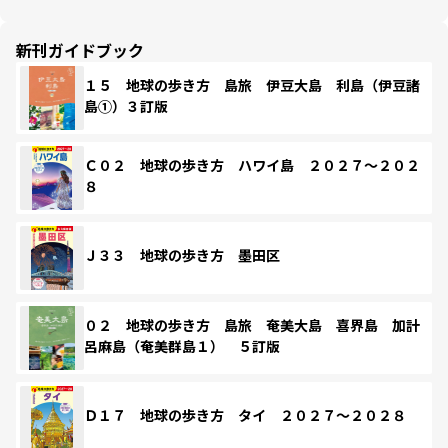
新刊ガイドブック
１５ 地球の歩き方 島旅 伊豆大島 利島（伊豆諸
島①）３訂版
Ｃ０２ 地球の歩き方 ハワイ島 ２０２７～２０２
８
Ｊ３３ 地球の歩き方 墨田区
０２ 地球の歩き方 島旅 奄美大島 喜界島 加計
呂麻島（奄美群島１） ５訂版
Ｄ１７ 地球の歩き方 タイ ２０２７～２０２８