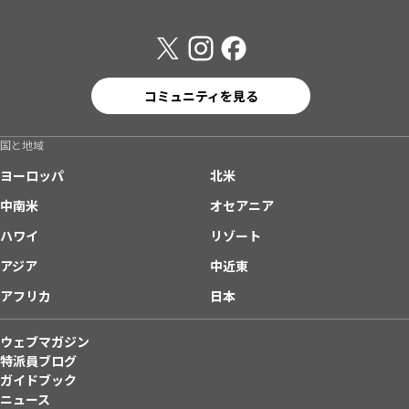
コミュニティを見る
国と地域
ヨーロッパ
北米
中南米
オセアニア
ハワイ
リゾート
アジア
中近東
アフリカ
日本
ウェブマガジン
特派員ブログ
ガイドブック
ニュース