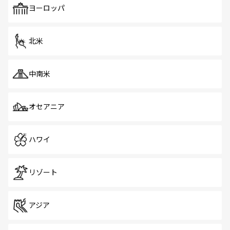
で、ホーカーズは地元の風情を楽しめる外せないスポット
ヨーロッパ
だ。訪れる人を飽きさせないシンガポールで、多様な魅力
を体感しよう。 なお、新着のシンガポール情報は
コンテン
ツ一覧
を参照してほしい。
北米
中南米
オセアニア
ハワイ
リゾート
アジア