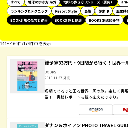
すべて
地球の歩き方 海外
地球の歩き方 Jシリーズ（国内）
aru
ランキング&テクニック
Resort Style
島旅
御朱印
歴史時
BOOKS 旅の名言＆絶景
BOOKS 旅と健康
BOOKS 旅の読み物
141〜160件/174件中 を表示
総予算33万円・9日間から行く！世界一
BOOKS
2019.11.27 発売
短期でぐるっと回る世界一周の旅。楽しく実
載！ 実践レポートも読み応えたっぷり。
ダナン＆ホイアン PHOTO TRAVEL 