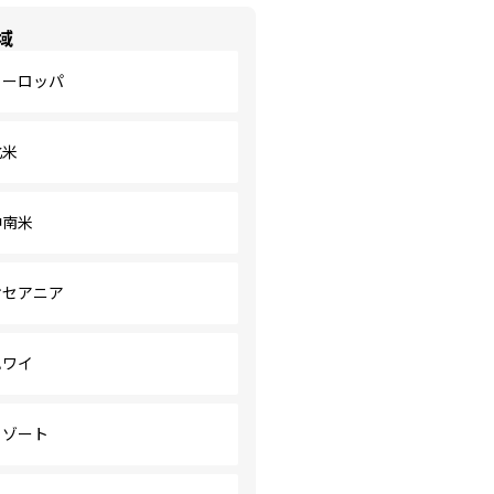
域
ヨーロッパ
北米
中南米
オセアニア
ハワイ
リゾート