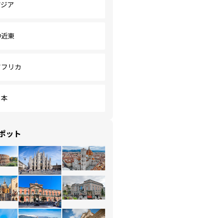
アジア
中近東
アフリカ
日本
ポット