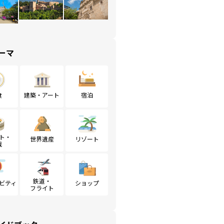
ーマ
食
建築・アート
宿泊
ト・
世界遺産
リゾート
戦
鉄道・
ビティ
ショップ
フライト