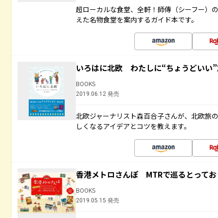
超ローカルな食堂、全軒！師傳（シーフー）
えた名物食堂を案内するガイド本です。
いろはに北欧 わたしに“ちょうどいい
BOOKS
2019.06.12 発売
北欧ジャーナリスト森百合子さんが、北欧旅
しくなるアイデアとコツを教えます。
香港メトロさんぽ MTRで巡るとって
BOOKS
2019.05.15 発売