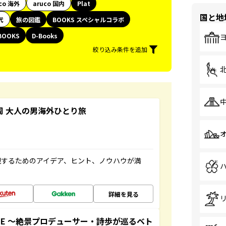
co 海外
aruco 国内
Plat
国と地
代
旅の図鑑
BOOKS スペシャルコラボ
BOOKS
D-Books
絞り込み条件を追加
周 大人の男海外ひとり旅
現するためのアイデア、ヒント、ノウハウが満
詳細を見る
GUIDE ～絶景プロデューサー・詩歩が巡るベト