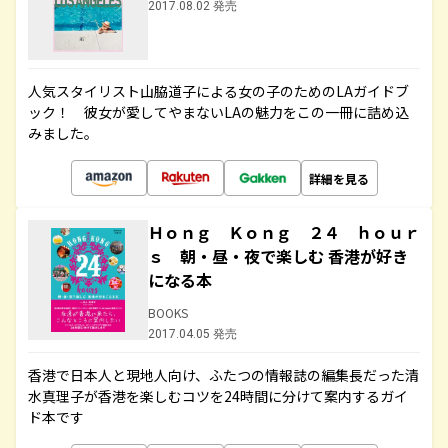
2017.08.02 発売
人気スタイリスト山脇道子による女の子のためのLAガイドブ
ック！ 彼女が愛してやまないLAの魅力をこの一冊に詰め込
みました。
詳細を見る
Ｈｏｎｇ Ｋｏｎｇ ２４ ｈｏｕｒ
ｓ 朝・昼・夜で楽しむ 香港が好き
になる本
BOOKS
2017.04.05 発売
香港で日本人と現地人向け、ふたつの情報誌の編集長だった清
水真理子が香港を楽しむコツを24時間に分けて案内するガイ
ド本です