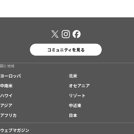
コミュニティを見る
国と地域
ヨーロッパ
北米
中南米
オセアニア
ハワイ
リゾート
アジア
中近東
アフリカ
日本
ウェブマガジン