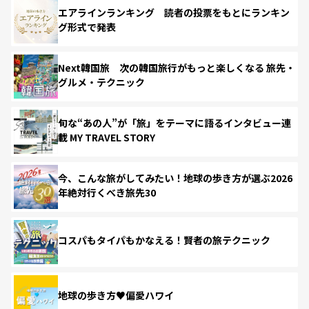
エアラインランキング 読者の投票をもとにランキン
グ形式で発表
Next韓国旅 次の韓国旅行がもっと楽しくなる 旅先・
グルメ・テクニック
旬な“あの人”が「旅」をテーマに語るインタビュー連
載 MY TRAVEL STORY
今、こんな旅がしてみたい！地球の歩き方が選ぶ2026
年絶対行くべき旅先30
コスパもタイパもかなえる！賢者の旅テクニック
地球の歩き方♥偏愛ハワイ