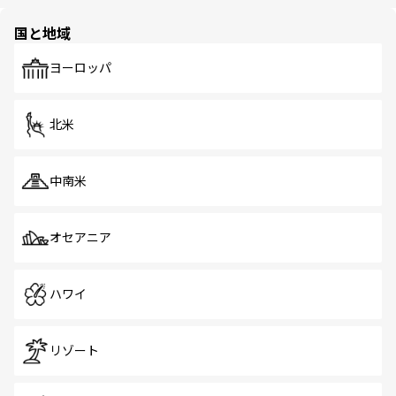
ほしい。
ほしい。
園や自然保護区など、自然が調和した近代的な景観と文化
の多様性あふれるカラフルな町は、どこを歩いても新しい
国と地域
発見がある。さらに、治安のよさや充実した公共交通機関
も、旅行者にとっては魅力的なポイント。グルメも豊富
で、ホーカーズは地元の風情を楽しめる外せないスポット
ヨーロッパ
だ。訪れる人を飽きさせないシンガポールで、多様な魅力
を体感しよう。 なお、新着のシンガポール情報は
コンテン
ツ一覧
を参照してほしい。
北米
中南米
オセアニア
ハワイ
リゾート