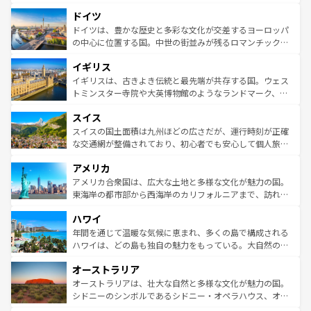
の城塞都市、穏やかなビーチリゾートまで多彩な表情を見
といった象徴的なスポットから、田舎町の古風な美しさま
せる。地方によって風土や気候が異なるスペインはその個
ドイツ
で、幅広い魅力が詰まっている。華麗な宮殿、歴史的な大
性で訪れる人を魅了する。 なお、新着のスペイン情報は
コ
聖堂、美しいビーチ、そして豊かな自然が、訪れる者を心
ドイツは、豊かな歴史と多彩な文化が交差するヨーロッパ
ンテンツ一覧
を参照してほしい。
から魅了する。また、フランスは美食の国としても知ら
の中心に位置する国。中世の街並みが残るロマンチック街
れ、フランス料理はユネスコ無形文化遺産にも登録されて
道から、未来を先取りするようなモダンな都市まで多様な
イギリス
いる。シャンパンの発祥地であるランス、プロヴァンスの
顔を持つこの国は、どこを歩いても飽きることがない。ベ
香り高いラベンダー畑など、多彩な楽しみ方が可能だ。さ
ルリンの文化的活気、バイエルン州のアルプスの絶景、そ
イギリスは、古きよき伝統と最先端が共存する国。ウェス
らに、パリ以外の地域にも魅力が溢れており、どの街角に
してライン川沿いのワイン畑といった風景は必見。ビール
トミンスター寺院や大英博物館のようなランドマーク、歴
も豊かな歴史と文化が息づいている。パリ以外の個性あふ
とソーセージを味わいながら地元の人と過ごす楽しい時間
史ある大学都市、美しい丘陵地帯や牧歌的な風景など、エ
れる地方に足を運ぶとそれぞれで全く異なる文化を体験で
スイス
は、お酒好きな人にはぜひ体験してほしい。 なお、新着の
リアごとに異なる魅力がある。また、優雅なアフタヌーン
きるだろう。 なお、新着のフランス情報は
コンテンツ一覧
ドイツ情報は
コンテンツ一覧
を参照してほしい。
ティー、ビール好きにはたまらない英国パブ、サッカー観
スイスの国土面積は九州ほどの広さだが、運行時刻が正確
を参照してほしい。
戦など、本場だからこそできる体験も豊富。イギリスを旅
な交通網が整備されており、初心者でも安心して個人旅行
して楽しみつくそう。 なお、新着のイギリス情報は
コンテ
を楽しめる。日本同様に時刻表どおりの旅が可能だ。中世
アメリカ
ンツ一覧
を参照してほしい。
の建物がそのまま残る町や、スイスならではのユニークな
博物館もあり、アルプス観光だけでなく町歩きも満喫する
アメリカ合衆国は、広大な土地と多様な文化が魅力の国。
ことができる。国民の所得が高いため物価も高いが、旅行
東海岸の都市部から西海岸のカリフォルニアまで、訪れる
者向けの交通パス提供のサービスもあり、うまく活用すれ
場所ごとに異なる風景と体験が待っている。ニューヨーク
ハワイ
ば市内交通費無料で観光を楽しむこともできる。 なお、新
のような巨大都市は、観光、ショッピング、エンターテイ
着のスイス情報は
コンテンツ一覧
を参照してほしい。
ンメントが詰まった刺激的なスポットだ。一方、アメリカ
年間を通じて温暖な気候に恵まれ、多くの島で構成される
西部には大自然が広がり、グランドキャニオンやイエロー
ハワイは、どの島も独自の魅力をもっている。大自然の神
ストーン国立公園といった絶景が堪能できる。さらに、南
秘を感じたいなら、火山が生み出した壮大な景観を誇るハ
オーストラリア
部のニューオーリンズでは、音楽と美食が融合した独特の
ワイ島は見逃せない。また、定番の観光地といえばオアフ
文化が魅力。旅行者はアメリカの各地域で異なる魅力を楽
島だが、静かな自然を求めるならマウイ島やカウアイ島が
オーストラリアは、壮大な自然と多様な文化が魅力の国。
しみながら、その多様性と豊かな歴史を感じることができ
おすすめ。エメラルドグリーンに輝く海をはじめ、豊かな
シドニーのシンボルであるシドニー・オペラハウス、オー
るだろう。車でのロードトリップや列車の旅も、アメリカ
文化や歴史が息づいている。「アロハスピリット」と呼ば
ストラリア東海岸北部に広がる大サンゴ礁地帯グレートバ