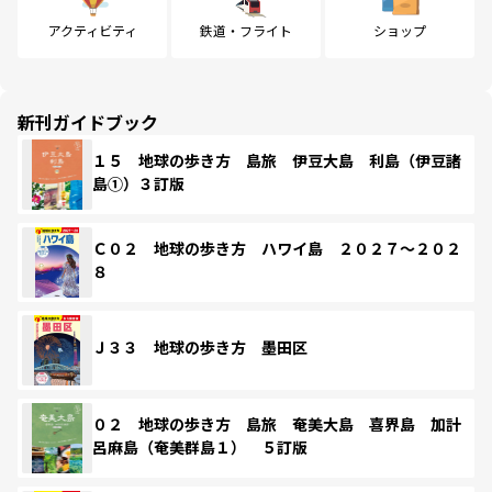
アクティビティ
鉄道・フライト
ショップ
新刊ガイドブック
１５ 地球の歩き方 島旅 伊豆大島 利島（伊豆諸
島①）３訂版
Ｃ０２ 地球の歩き方 ハワイ島 ２０２７～２０２
８
Ｊ３３ 地球の歩き方 墨田区
０２ 地球の歩き方 島旅 奄美大島 喜界島 加計
呂麻島（奄美群島１） ５訂版