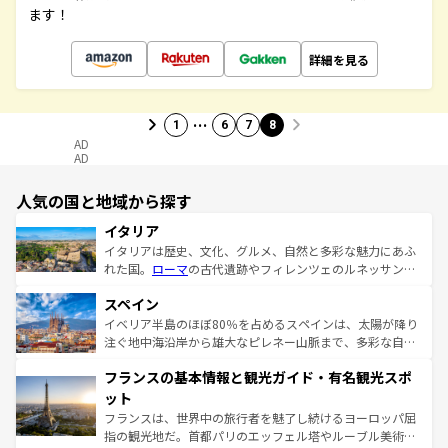
ます！
詳細を見る
…
1
6
7
8
AD
AD
人気の国と地域から探す
イタリア
イタリアは歴史、文化、グルメ、自然と多彩な魅力にあふ
れた国。
ローマ
の古代遺跡やフィレンツェのルネッサンス
美術、ヴェネツィアの運河など、歴史あるスポットはもち
スペイン
ろん、トスカーナの美しい田園風景やアマルフィ海岸の絶
景など、自然景観も見逃せない。観光の合間には、本場の
イベリア半島のほぼ80％を占めるスペインは、太陽が降り
ピザやパスタなど、絶品のイタリア料理を堪能することも
注ぐ地中海沿岸から雄大なピレネー山脈まで、多彩な自然
できる。朝目覚めてから夜眠るまで、すべての瞬間を楽し
と文化が詰まったヨーロッパ屈指の旅行先だ。多様な地域
フランスの基本情報と観光ガイド・有名観光スポ
ませてくれるイタリアで、忘れられない旅をしてみよう！
文化が根付くこの国では、情熱的なフラメンコ、熱気あふ
なお、新着のイタリア情報は
コンテンツ一覧
を参照してほ
れる闘牛、そして美味しいタパスが生活の一部となってい
ット
しい。
る。首都マドリードの洗練された雰囲気や、バルセロナの
フランスは、世界中の旅行者を魅了し続けるヨーロッパ屈
アートに溢れた街角から、地方では古代ローマ遺跡や中世
指の観光地だ。首都パリのエッフェル塔やルーブル美術館