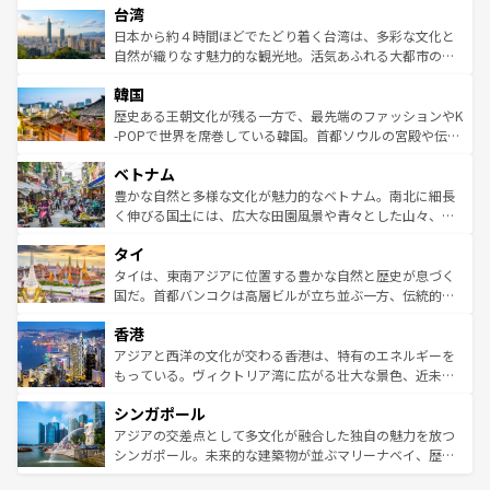
ならではの贅沢な旅のスタイルだ。 なお、新着のアメリカ
台湾
れるおもてなしの心で訪れる人々を迎えてくれるハワイの
リアリーフや大陸中央部にそびえるウルル（エアーズロッ
情報は
コンテンツ一覧
を参照してほしい。
人々、おいしいローカルフードやハワイアンミュージッ
ク）、タスマニアの美しい原生林やケアンズの熱帯雨林な
日本から約４時間ほどでたどり着く台湾は、多彩な文化と
ク、伝統的なフラダンスなど、すべてがハワイの魅力を彩
ど、見どころがたくさん。また、カフェやワイン、オージ
自然が織りなす魅力的な観光地。活気あふれる大都市の台
っている。訪れるたびに新しい発見と感動が待っているハ
ービーフなどの食文化も豊かで、美味しいものであふれて
北やノスタルジックな町並みが人気な九份（ジォウフェ
ワイを、存分に味わってほしい。 なお、新着のハワイ情報
韓国
いる。アクティビティも充実しており、サーフィンやダイ
ン）、静ひつな山岳地帯である台湾東部など、都市の喧騒
は
コンテンツ一覧
を参照してほしい。
ビング、ハイキングなど、アウトドア好きにはたまらな
と山間の静けさが共存しており、訪れる人に新しい発見と
歴史ある王朝文化が残る一方で、最先端のファッションやK
い。オーストラリアの多彩な魅力を存分に味わいつくそ
驚きをもたらしてくれる。また、奥深い台湾の食文化も魅
-POPで世界を席巻している韓国。首都ソウルの宮殿や伝統
う。 なお、新着のオーストラリア情報は
コンテンツ一覧
を
力で、夜市などの屋台グルメから高級料理、ヘルシーで美
家屋が並ぶエリアでは韓国の歴史と文化に浸ることがで
参照してほしい。
ベトナム
容にもいいと評判のスイーツなど、バラエティ豊かな料理
き、地方に足を延ばせば四季折々の自然美を楽しむことが
が味わえる。 なお、新着の台湾情報は
コンテンツ一覧
を参
できる。そして、キムチや焼肉、絶品のストリートフード
豊かな自然と多様な文化が魅力的なベトナム。南北に細長
照してほしい。
まで、さまざまな韓国料理が待っている。夜には、韓国な
く伸びる国土には、広大な田園風景や青々とした山々、世
らではのナイトライフも堪能できる。あたたかいホスピタ
界遺産に登録された壮大な自然景観が点在し、都市部では
タイ
リティに包まれながら、韓国の多彩な魅力を心ゆくまで味
急速な発展と共に伝統が息づく。ハノイの古い町並みやホ
わってみてほしい。 なお、新着の韓国情報は
コンテンツ一
ーチミン市のフランス統治時代の建物も、独特の雰囲気を
タイは、東南アジアに位置する豊かな自然と歴史が息づく
覧
を参照してほしい。
醸し出している。また、バラエティの豊かさとおいしさで
国だ。首都バンコクは高層ビルが立ち並ぶ一方、伝統的な
世界中の食通を魅了してやまないベトナム料理も魅力のひ
寺院や市場がいたるところに点在し、古きよき文化と現代
香港
とつ。フォーやバインミー、ベトナムコーヒーなどは、ぜ
の活気が交差している。北部ではチェンマイなどの山岳地
ひ現地で味わいたい。どの地域を訪れてもあたたかい人々
帯で自然と触れ合い、南部ではプーケットやクラビの美し
アジアと西洋の文化が交わる香港は、特有のエネルギーを
が旅行者を迎えてくれるので、きっと忘れられない旅にな
いビーチでリゾート気分を楽しむことができる。タイ料理
もっている。ヴィクトリア湾に広がる壮大な景色、近未来
るはずだ。 なお、新着のベトナム情報は
コンテンツ一覧
を
は世界的に有名で、屋台から高級レストランまで味覚を刺
的なアートスポット、そして歴史と現代が融合した町並
参照してほしい。
シンガポール
激する。気候は一年中温暖で、どの季節にも異なる楽しみ
み、どこを訪れても感動するはず。観光スポットが密集し
が待っている。親しみやすいタイの人々、仏教を中心とし
ており、効率よく見どころを回れるのも魅力。息をのむよ
アジアの交差点として多文化が融合した独自の魅力を放つ
た文化、そして多様な観光資源が、訪れる旅人を魅了し続
うな絶景から文化的な体験まで、香港を存分に楽しみ尽く
シンガポール。未来的な建築物が並ぶマリーナベイ、歴史
ける。 なお、新着のタイ情報は
コンテンツ一覧
を参照して
そう。 なお、新着の香港情報は
コンテンツ一覧
を参照して
と伝統を感じられるエスニックタウン、多数の緑豊かな公