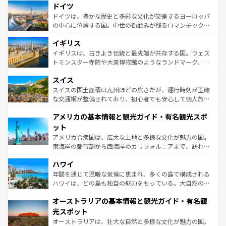
せる。地方によって風土や気候が異なるスペインはその個
ドイツ
で、幅広い魅力が詰まっている。華麗な宮殿、歴史的な大
性で訪れる人を魅了する。 なお、新着のスペイン情報は
コ
聖堂、美しいビーチ、そして豊かな自然が、訪れる者を心
ドイツは、豊かな歴史と多彩な文化が交差するヨーロッパ
ンテンツ一覧
を参照してほしい。
から魅了する。また、フランスは美食の国としても知ら
の中心に位置する国。中世の街並みが残るロマンチック街
れ、フランス料理はユネスコ無形文化遺産にも登録されて
道から、未来を先取りするようなモダンな都市まで多様な
イギリス
いる。シャンパンの発祥地であるランス、プロヴァンスの
顔を持つこの国は、どこを歩いても飽きることがない。ベ
香り高いラベンダー畑など、多彩な楽しみ方が可能だ。さ
ルリンの文化的活気、バイエルン州のアルプスの絶景、そ
イギリスは、古きよき伝統と最先端が共存する国。ウェス
らに、パリ以外の地域にも魅力が溢れており、どの街角に
してライン川沿いのワイン畑といった風景は必見。ビール
トミンスター寺院や大英博物館のようなランドマーク、歴
も豊かな歴史と文化が息づいている。パリ以外の個性あふ
とソーセージを味わいながら地元の人と過ごす楽しい時間
史ある大学都市、美しい丘陵地帯や牧歌的な風景など、エ
れる地方に足を運ぶとそれぞれで全く異なる文化を体験で
スイス
は、お酒好きな人にはぜひ体験してほしい。 なお、新着の
リアごとに異なる魅力がある。また、優雅なアフタヌーン
きるだろう。 なお、新着のフランス情報は
コンテンツ一覧
ドイツ情報は
コンテンツ一覧
を参照してほしい。
ティー、ビール好きにはたまらない英国パブ、サッカー観
スイスの国土面積は九州ほどの広さだが、運行時刻が正確
を参照してほしい。
戦など、本場だからこそできる体験も豊富。イギリスを旅
な交通網が整備されており、初心者でも安心して個人旅行
して楽しみつくそう。 なお、新着のイギリス情報は
コンテ
を楽しめる。日本同様に時刻表どおりの旅が可能だ。中世
アメリカの基本情報と観光ガイド・有名観光スポ
ンツ一覧
を参照してほしい。
の建物がそのまま残る町や、スイスならではのユニークな
博物館もあり、アルプス観光だけでなく町歩きも満喫する
ット
ことができる。国民の所得が高いため物価も高いが、旅行
アメリカ合衆国は、広大な土地と多様な文化が魅力の国。
者向けの交通パス提供のサービスもあり、うまく活用すれ
東海岸の都市部から西海岸のカリフォルニアまで、訪れる
ば市内交通費無料で観光を楽しむこともできる。 なお、新
場所ごとに異なる風景と体験が待っている。ニューヨーク
着のスイス情報は
コンテンツ一覧
を参照してほしい。
ハワイ
のような巨大都市は、観光、ショッピング、エンターテイ
ンメントが詰まった刺激的なスポットだ。一方、アメリカ
年間を通じて温暖な気候に恵まれ、多くの島で構成される
西部には大自然が広がり、グランドキャニオンやイエロー
ハワイは、どの島も独自の魅力をもっている。大自然の神
ストーン国立公園といった絶景が堪能できる。さらに、南
秘を感じたいなら、火山が生み出した壮大な景観を誇るハ
オーストラリアの基本情報と観光ガイド・有名観
部のニューオーリンズでは、音楽と美食が融合した独特の
ワイ島は見逃せない。また、定番の観光地といえばオアフ
文化が魅力。旅行者はアメリカの各地域で異なる魅力を楽
島だが、静かな自然を求めるならマウイ島やカウアイ島が
光スポット
しみながら、その多様性と豊かな歴史を感じることができ
おすすめ。エメラルドグリーンに輝く海をはじめ、豊かな
オーストラリアは、壮大な自然と多様な文化が魅力の国。