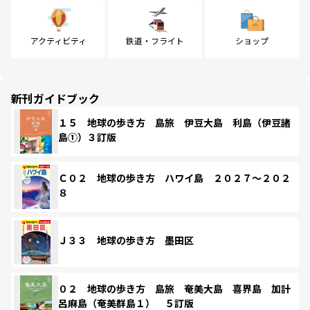
アクティビティ
鉄道・フライト
ショップ
新刊ガイドブック
１５ 地球の歩き方 島旅 伊豆大島 利島（伊豆諸
島①）３訂版
Ｃ０２ 地球の歩き方 ハワイ島 ２０２７～２０２
８
Ｊ３３ 地球の歩き方 墨田区
０２ 地球の歩き方 島旅 奄美大島 喜界島 加計
呂麻島（奄美群島１） ５訂版