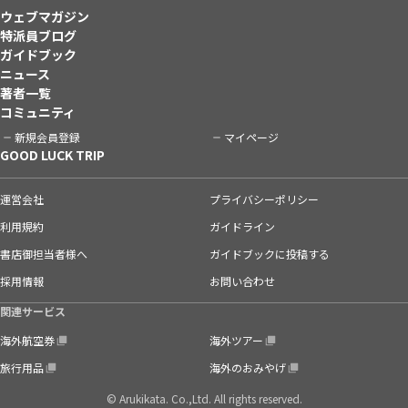
ウェブマガジン
特派員ブログ
ガイドブック
ニュース
著者一覧
コミュニティ
新規会員登録
マイページ
GOOD LUCK TRIP
運営会社
プライバシーポリシー
利用規約
ガイドライン
書店御担当者様へ
ガイドブックに投稿する
採用情報
お問い合わせ
関連サービス
海外航空券
海外ツアー
旅行用品
海外のおみやげ
© Arukikata. Co.,Ltd. All rights reserved.