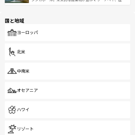
ける。 なお、新着のタイ情報は
コンテンツ一覧
を参照して
そう。 なお、新着の香港情報は
コンテンツ一覧
を参照して
と伝統を感じられるエスニックタウン、多数の緑豊かな公
ほしい。
ほしい。
園や自然保護区など、自然が調和した近代的な景観と文化
の多様性あふれるカラフルな町は、どこを歩いても新しい
国と地域
発見がある。さらに、治安のよさや充実した公共交通機関
も、旅行者にとっては魅力的なポイント。グルメも豊富
で、ホーカーズは地元の風情を楽しめる外せないスポット
ヨーロッパ
だ。訪れる人を飽きさせないシンガポールで、多様な魅力
を体感しよう。 なお、新着のシンガポール情報は
コンテン
ツ一覧
を参照してほしい。
北米
中南米
オセアニア
ハワイ
リゾート