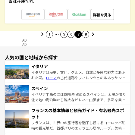
当社在庫切れ
詳細を見る
…
1
5
6
7
8
AD
AD
人気の国と地域から探す
イタリア
イタリアは歴史、文化、グルメ、自然と多彩な魅力にあふ
れた国。
ローマ
の古代遺跡やフィレンツェのルネッサンス
美術、ヴェネツィアの運河など、歴史あるスポットはもち
スペイン
ろん、トスカーナの美しい田園風景やアマルフィ海岸の絶
景など、自然景観も見逃せない。観光の合間には、本場の
イベリア半島のほぼ80％を占めるスペインは、太陽が降り
ピザやパスタなど、絶品のイタリア料理を堪能することも
注ぐ地中海沿岸から雄大なピレネー山脈まで、多彩な自然
できる。朝目覚めてから夜眠るまで、すべての瞬間を楽し
と文化が詰まったヨーロッパ屈指の旅行先だ。多様な地域
フランスの基本情報と観光ガイド・有名観光スポ
ませてくれるイタリアで、忘れられない旅をしてみよう！
文化が根付くこの国では、情熱的なフラメンコ、熱気あふ
なお、新着のイタリア情報は
コンテンツ一覧
を参照してほ
れる闘牛、そして美味しいタパスが生活の一部となってい
ット
しい。
る。首都マドリードの洗練された雰囲気や、バルセロナの
フランスは、世界中の旅行者を魅了し続けるヨーロッパ屈
アートに溢れた街角から、地方では古代ローマ遺跡や中世
指の観光地だ。首都パリのエッフェル塔やルーブル美術館
の城塞都市、穏やかなビーチリゾートまで多彩な表情を見
といった象徴的なスポットから、田舎町の古風な美しさま