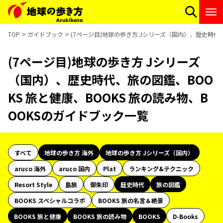
TOP
ガイドブック
(7ページ目)地球の歩き方 Jシリーズ（国内）、歴史時代、
(7ページ目)地球の歩き方 Jシリーズ
（国内）、歴史時代、旅の図鑑、BOO
KS 旅と健康、BOOKS 旅の読み物、B
OOKSのガイドブック一覧
すべて
地球の歩き方 海外
地球の歩き方 Jシリーズ（国内）
aruco 海外
aruco 国内
Plat
ランキング&テクニック
Resort Style
島旅
御朱印
歴史時代
旅の図鑑
BOOKS スペシャルコラボ
BOOKS 旅の名言＆絶景
BOOKS 旅と健康
BOOKS 旅の読み物
BOOKS
D-Books