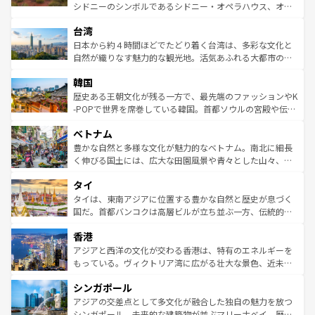
るだろう。車でのロードトリップや列車の旅も、アメリカ
文化や歴史が息づいている。「アロハスピリット」と呼ば
シドニーのシンボルであるシドニー・オペラハウス、オー
ならではの贅沢な旅のスタイルだ。 なお、新着のアメリカ
れるおもてなしの心で訪れる人々を迎えてくれるハワイの
ストラリア東海岸北部に広がる大サンゴ礁地帯グレートバ
情報は
コンテンツ一覧
を参照してほしい。
人々、おいしいローカルフードやハワイアンミュージッ
台湾
リアリーフや大陸中央部にそびえるウルル（エアーズロッ
ク、伝統的なフラダンスなど、すべてがハワイの魅力を彩
ク）、タスマニアの美しい原生林やケアンズの熱帯雨林な
日本から約４時間ほどでたどり着く台湾は、多彩な文化と
っている。訪れるたびに新しい発見と感動が待っているハ
ど、見どころがたくさん。また、カフェやワイン、オージ
自然が織りなす魅力的な観光地。活気あふれる大都市の台
ワイを、存分に味わってほしい。 なお、新着のハワイ情報
ービーフなどの食文化も豊かで、美味しいものであふれて
北やノスタルジックな町並みが人気な九份（ジォウフェ
は
コンテンツ一覧
を参照してほしい。
韓国
いる。アクティビティも充実しており、サーフィンやダイ
ン）、静ひつな山岳地帯である台湾東部など、都市の喧騒
ビング、ハイキングなど、アウトドア好きにはたまらな
と山間の静けさが共存しており、訪れる人に新しい発見と
歴史ある王朝文化が残る一方で、最先端のファッションやK
い。オーストラリアの多彩な魅力を存分に味わいつくそ
驚きをもたらしてくれる。また、奥深い台湾の食文化も魅
-POPで世界を席巻している韓国。首都ソウルの宮殿や伝統
う。 なお、新着のオーストラリア情報は
コンテンツ一覧
を
力で、夜市などの屋台グルメから高級料理、ヘルシーで美
家屋が並ぶエリアでは韓国の歴史と文化に浸ることがで
参照してほしい。
ベトナム
容にもいいと評判のスイーツなど、バラエティ豊かな料理
き、地方に足を延ばせば四季折々の自然美を楽しむことが
が味わえる。 なお、新着の台湾情報は
コンテンツ一覧
を参
できる。そして、キムチや焼肉、絶品のストリートフード
豊かな自然と多様な文化が魅力的なベトナム。南北に細長
照してほしい。
まで、さまざまな韓国料理が待っている。夜には、韓国な
く伸びる国土には、広大な田園風景や青々とした山々、世
らではのナイトライフも堪能できる。あたたかいホスピタ
界遺産に登録された壮大な自然景観が点在し、都市部では
タイ
リティに包まれながら、韓国の多彩な魅力を心ゆくまで味
急速な発展と共に伝統が息づく。ハノイの古い町並みやホ
わってみてほしい。 なお、新着の韓国情報は
コンテンツ一
ーチミン市のフランス統治時代の建物も、独特の雰囲気を
タイは、東南アジアに位置する豊かな自然と歴史が息づく
覧
を参照してほしい。
醸し出している。また、バラエティの豊かさとおいしさで
国だ。首都バンコクは高層ビルが立ち並ぶ一方、伝統的な
世界中の食通を魅了してやまないベトナム料理も魅力のひ
寺院や市場がいたるところに点在し、古きよき文化と現代
香港
とつ。フォーやバインミー、ベトナムコーヒーなどは、ぜ
の活気が交差している。北部ではチェンマイなどの山岳地
ひ現地で味わいたい。どの地域を訪れてもあたたかい人々
帯で自然と触れ合い、南部ではプーケットやクラビの美し
アジアと西洋の文化が交わる香港は、特有のエネルギーを
が旅行者を迎えてくれるので、きっと忘れられない旅にな
いビーチでリゾート気分を楽しむことができる。タイ料理
もっている。ヴィクトリア湾に広がる壮大な景色、近未来
るはずだ。 なお、新着のベトナム情報は
コンテンツ一覧
を
は世界的に有名で、屋台から高級レストランまで味覚を刺
的なアートスポット、そして歴史と現代が融合した町並
参照してほしい。
シンガポール
激する。気候は一年中温暖で、どの季節にも異なる楽しみ
み、どこを訪れても感動するはず。観光スポットが密集し
が待っている。親しみやすいタイの人々、仏教を中心とし
ており、効率よく見どころを回れるのも魅力。息をのむよ
アジアの交差点として多文化が融合した独自の魅力を放つ
た文化、そして多様な観光資源が、訪れる旅人を魅了し続
うな絶景から文化的な体験まで、香港を存分に楽しみ尽く
シンガポール。未来的な建築物が並ぶマリーナベイ、歴史