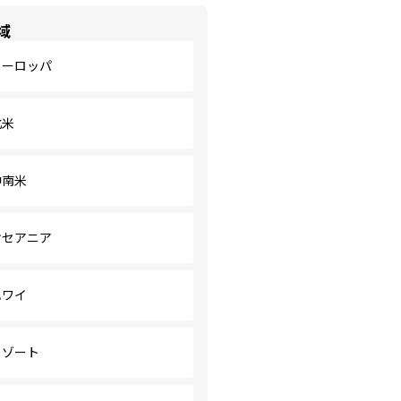
域
ヨーロッパ
北米
中南米
オセアニア
ハワイ
リゾート