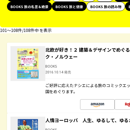
BOOKS 旅の名言＆絶景
BOOKS 旅と健康
BOOKS 旅の読み物
101〜108件/108件中 を表示
北欧が好き！２ 建築＆デザインでめぐ
ク・ノルウェー
BOOKS
2016.10.14 発売
ご好評に応えたナシエによる旅のコミックエッ
国をめぐります。
人情ヨーロッパ 人生、ゆるして、ゆる
BOOKS