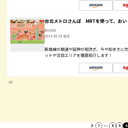
台北メトロさんぽ MRTを使って、お
BOOKS
2015.05.29 発売
新路線の開通や延伸が相次ぎ、今や街歩きに
ットや注目エリアを徹底紹介します！
AD
…
1
4
5
6