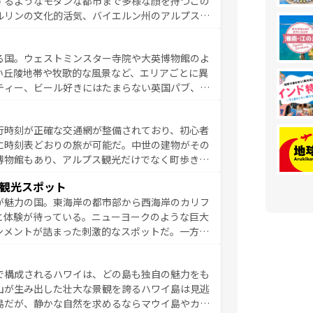
するようなモダンな都市まで多様な顔を持つこの
ている。パリ以外の個性あふれる地方に足を運ぶ
ルリンの文化的活気、バイエルン州のアルプスの
とそれぞれで全く異なる文化を体験できるだろう。 なお、新着のフランス情報は
コンテンツ
た風景は必見。ビールとソーセージを味わいなが
ひ体験してほしい。 なお、新着のド
る国。ウェストミンスター寺院や大英博物館のよ
。
い丘陵地帯や牧歌的な風景など、エリアごとに異
ティー、ビール好きにはたまらない英国パブ、サ
豊富。イギリスを旅して楽しみつくそう。 な
参照してほしい。
行時刻が正確な交通網が整備されており、初心者
に時刻表どおりの旅が可能だ。中世の建物がその
博物館もあり、アルプス観光だけでなく町歩きも
め物価も高いが、旅行者向けの交通パス提供のサ
観光スポット
観光を楽しむこともできる。 なお、新着
が魅力の国。東海岸の都市部から西海岸のカリフ
しい。
と体験が待っている。ニューヨークのような巨大
ンメントが詰まった刺激的なスポットだ。一方、
キャニオンやイエローストーン国立公園といった
ーリンズでは、音楽と美食が融合した独特の文化
で構成されるハワイは、どの島も独自の魅力をも
魅力を楽しみながら、その多様性と豊かな歴史を
山が生み出した壮大な景観を誇るハワイ島は見逃
リップや列車の旅も、アメリカならではの贅沢な
島だが、静かな自然を求めるならマウイ島やカウ
報は
コンテンツ一覧
を参照してほしい。