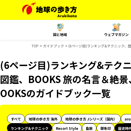
国と地域
ウェブマガジン
TOP
ガイドブック
(6ページ目)ランキング&テクニック、歴
(6ページ目)ランキング&テク
図鑑、BOOKS 旅の名言＆絶景
OOKSのガイドブック一覧
すべて
地球の歩き方 海外
地球の歩き方 Jシリーズ（国内）
ar
ランキング&テクニック
Resort Style
島旅
御朱印
歴史時