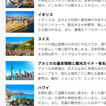
が残るロマンチック街道から、未来を先取り
り、どの街角にも豊かな歴史と文化が息づい
国は、どこを歩いても飽きることがない。ベ
絶景、そしてライン川沿いのワイン畑といっ
一覧
を参照してほしい。
イギリス
ら地元の人と過ごす楽しい時間は、お酒好きな人にはぜ
イギリスは、古きよき伝統と最先端が共存す
イツ情報は
コンテンツ一覧
を参照してほしい
うなランドマーク、歴史ある大学都市、美し
なる魅力がある。また、優雅なアフタヌーン
ッカー観戦など、本場だからこそできる体験も
スイス
お、新着のイギリス情報は
コンテンツ一覧
を
スイスの国土面積は九州ほどの広さだが、運
でも安心して個人旅行を楽しめる。日本同様
まま残る町や、スイスならではのユニークな
満喫することができる。国民の所得が高いた
アメリカの基本情報と観光ガイド・有名
ービスもあり、うまく活用すれば市内交通費無料で
アメリカ合衆国は、広大な土地と多様な文化
のスイス情報は
コンテンツ一覧
を参照してほ
ォルニアまで、訪れる場所ごとに異なる風景
都市は、観光、ショッピング、エンターテイ
アメリカ西部には大自然が広がり、グランド
ハワイ
絶景が堪能できる。さらに、南部のニューオ
年間を通じて温暖な気候に恵まれ、多くの島
が魅力。旅行者はアメリカの各地域で異なる
っている。大自然の神秘を感じたいなら、火
感じることができるだろう。車でのロードト
せない。また、定番の観光地といえばオアフ
旅のスタイルだ。 なお、新着のアメリカ情