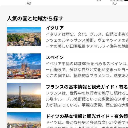
AD
AD
人気の国と地域から探す
イタリア
イタリアは歴史、文化、グルメ、自然と多彩
ンツェのルネッサンス美術、ヴェネツィアの
ーナの美しい田園風景やアマルフィ海岸の絶
は、本場のピザやパスタなど、絶品のイタリ
スペイン
夜眠るまで、すべての瞬間を楽しませてくれ
イベリア半島のほぼ80％を占めるスペインは
なお、新着のイタリア情報は
コンテンツ一覧
ー山脈まで、多彩な自然と文化が詰まったヨ
くこの国では、情熱的なフラメンコ、熱気あ
となっている。首都マドリードの洗練された
フランスの基本情報と観光ガイド・有名
ら、地方では古代ローマ遺跡や中世の城塞都
フランスは、世界中の旅行者を魅了し続ける
せる。地方によって風土や気候が異なるスペイン
ル塔やルーブル美術館といった象徴的なスポ
新着のスペイン情報は
コンテンツ一覧
を参照
力が詰まっている。華麗な宮殿、歴史的な大
る者を心から魅了する。また、フランスは美
ドイツの基本情報と観光ガイド・有名観
無形文化遺産にも登録されている。シャンパ
ドイツは、豊かな歴史と多彩な文化が交差す
いラベンダー畑など、多彩な楽しみ方が可能