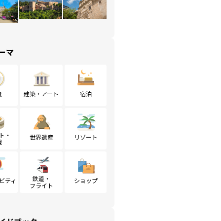
ーマ
食
建築・アート
宿泊
ト・
世界遺産
リゾート
戦
鉄道・
ビティ
ショップ
フライト