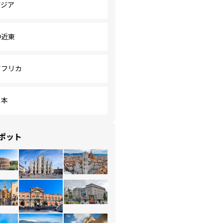
アジア
中近東
アフリカ
日本
ポット