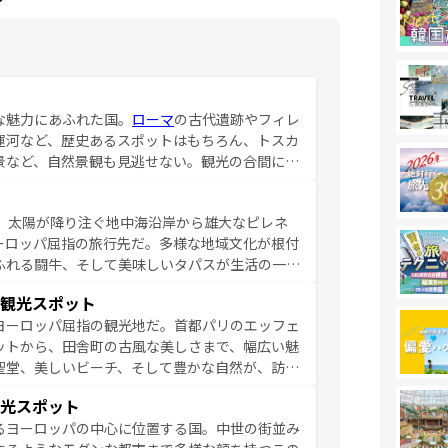
な魅力にあふれた国。
ローマ
の古代遺跡やフィレ
運河など、歴史あるスポットはもちろん、トスカ
景など、自然景観も見逃せない。観光の合間に
ア料理を堪能することもできる。朝目覚めてから
るイタリアで、忘れられない旅をしてみよう！
、太陽が降り注ぐ地中海沿岸から雄大なピレネ
を参照してほしい。
ーロッパ屈指の旅行先だ。多様な地域文化が根付
ふれる闘牛、そして美味しいタパスが生活の一部
雰囲気や、バルセロナのアートに溢れた街角か
観光スポット
市、穏やかなビーチリゾートまで多彩な表情を見
ヨーロッパ屈指の観光地だ。首都パリのエッフェ
はその個性で訪れる人を魅了する。 なお、
ットから、田舎町の古風な美しさまで、幅広い魅
してほしい。
聖堂、美しいビーチ、そして豊かな自然が、訪れ
食の国としても知られ、フランス料理はユネスコ
光スポット
ンの発祥地であるランス、プロヴァンスの香り高
るヨーロッパの中心に位置する国。中世の街並み
だ。さらに、パリ以外の地域にも魅力が溢れてお