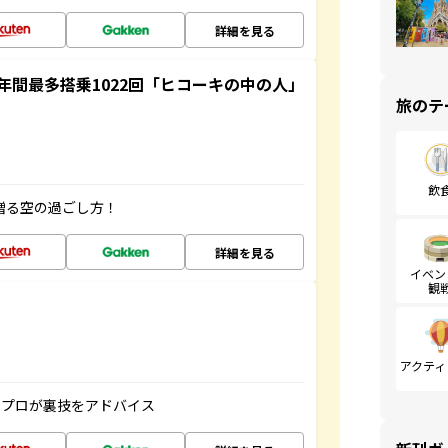
詳細を見る
間最多搭乗1022回「ヒコーキの中の人」
旅のテ
飲
贈る空の過ごし方！
詳細を見る
イベン
観
アクティ
のプロが裏技をアドバイス