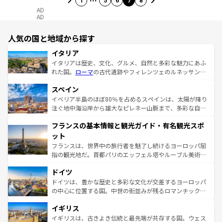
1
5
6
7
8
AD
AD
人気の国と地域から探す
イタリア
イタリアは歴史、文化、グルメ、自然と多彩な魅力にあふ
れた国。
ローマ
の古代遺跡やフィレンツェのルネッサンス
美術、ヴェネツィアの運河など、歴史あるスポットはもち
スペイン
ろん、トスカーナの美しい田園風景やアマルフィ海岸の絶
景など、自然景観も見逃せない。観光の合間には、本場の
イベリア半島のほぼ80％を占めるスペインは、太陽が降り
ピザやパスタなど、絶品のイタリア料理を堪能することも
注ぐ地中海沿岸から雄大なピレネー山脈まで、多彩な自然
できる。朝目覚めてから夜眠るまで、すべての瞬間を楽し
と文化が詰まったヨーロッパ屈指の旅行先だ。多様な地域
フランスの基本情報と観光ガイド・有名観光スポ
ませてくれるイタリアで、忘れられない旅をしてみよう！
文化が根付くこの国では、情熱的なフラメンコ、熱気あふ
なお、新着のイタリア情報は
コンテンツ一覧
を参照してほ
れる闘牛、そして美味しいタパスが生活の一部となってい
ット
しい。
る。首都マドリードの洗練された雰囲気や、バルセロナの
フランスは、世界中の旅行者を魅了し続けるヨーロッパ屈
アートに溢れた街角から、地方では古代ローマ遺跡や中世
指の観光地だ。首都パリのエッフェル塔やルーブル美術館
の城塞都市、穏やかなビーチリゾートまで多彩な表情を見
といった象徴的なスポットから、田舎町の古風な美しさま
せる。地方によって風土や気候が異なるスペインはその個
ドイツ
で、幅広い魅力が詰まっている。華麗な宮殿、歴史的な大
性で訪れる人を魅了する。 なお、新着のスペイン情報は
コ
聖堂、美しいビーチ、そして豊かな自然が、訪れる者を心
ドイツは、豊かな歴史と多彩な文化が交差するヨーロッパ
ンテンツ一覧
を参照してほしい。
から魅了する。また、フランスは美食の国としても知ら
の中心に位置する国。中世の街並みが残るロマンチック街
れ、フランス料理はユネスコ無形文化遺産にも登録されて
道から、未来を先取りするようなモダンな都市まで多様な
イギリス
いる。シャンパンの発祥地であるランス、プロヴァンスの
顔を持つこの国は、どこを歩いても飽きることがない。ベ
香り高いラベンダー畑など、多彩な楽しみ方が可能だ。さ
ルリンの文化的活気、バイエルン州のアルプスの絶景、そ
イギリスは、古きよき伝統と最先端が共存する国。ウェス