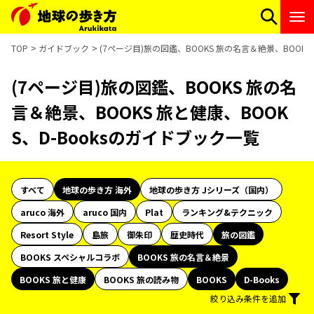
TOP
ガイドブック
(7ページ目)旅の図鑑、BOOKS 旅の名言＆絶景、BOOKS
(7ページ目)旅の図鑑、BOOKS 旅の名
言＆絶景、BOOKS 旅と健康、BOOK
S、D-Booksのガイドブック一覧
すべて
地球の歩き方 海外
地球の歩き方 Jシリーズ（国内）
aruco 海外
aruco 国内
Plat
ランキング&テクニック
Resort Style
島旅
御朱印
歴史時代
旅の図鑑
BOOKS スペシャルコラボ
BOOKS 旅の名言＆絶景
BOOKS 旅と健康
BOOKS 旅の読み物
BOOKS
D-Books
絞り込み条件を追加