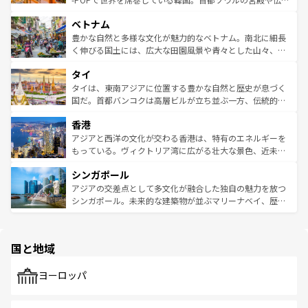
う。 なお、新着のオーストラリア情報は
コンテンツ一覧
を
力で、夜市などの屋台グルメから高級料理、ヘルシーで美
家屋が並ぶエリアでは韓国の歴史と文化に浸ることがで
参照してほしい。
ベトナム
容にもいいと評判のスイーツなど、バラエティ豊かな料理
き、地方に足を延ばせば四季折々の自然美を楽しむことが
が味わえる。 なお、新着の台湾情報は
コンテンツ一覧
を参
できる。そして、キムチや焼肉、絶品のストリートフード
豊かな自然と多様な文化が魅力的なベトナム。南北に細長
照してほしい。
まで、さまざまな韓国料理が待っている。夜には、韓国な
く伸びる国土には、広大な田園風景や青々とした山々、世
らではのナイトライフも堪能できる。あたたかいホスピタ
界遺産に登録された壮大な自然景観が点在し、都市部では
タイ
リティに包まれながら、韓国の多彩な魅力を心ゆくまで味
急速な発展と共に伝統が息づく。ハノイの古い町並みやホ
わってみてほしい。 なお、新着の韓国情報は
コンテンツ一
ーチミン市のフランス統治時代の建物も、独特の雰囲気を
タイは、東南アジアに位置する豊かな自然と歴史が息づく
覧
を参照してほしい。
醸し出している。また、バラエティの豊かさとおいしさで
国だ。首都バンコクは高層ビルが立ち並ぶ一方、伝統的な
世界中の食通を魅了してやまないベトナム料理も魅力のひ
寺院や市場がいたるところに点在し、古きよき文化と現代
香港
とつ。フォーやバインミー、ベトナムコーヒーなどは、ぜ
の活気が交差している。北部ではチェンマイなどの山岳地
ひ現地で味わいたい。どの地域を訪れてもあたたかい人々
帯で自然と触れ合い、南部ではプーケットやクラビの美し
アジアと西洋の文化が交わる香港は、特有のエネルギーを
が旅行者を迎えてくれるので、きっと忘れられない旅にな
いビーチでリゾート気分を楽しむことができる。タイ料理
もっている。ヴィクトリア湾に広がる壮大な景色、近未来
るはずだ。 なお、新着のベトナム情報は
コンテンツ一覧
を
は世界的に有名で、屋台から高級レストランまで味覚を刺
的なアートスポット、そして歴史と現代が融合した町並
参照してほしい。
シンガポール
激する。気候は一年中温暖で、どの季節にも異なる楽しみ
み、どこを訪れても感動するはず。観光スポットが密集し
が待っている。親しみやすいタイの人々、仏教を中心とし
ており、効率よく見どころを回れるのも魅力。息をのむよ
アジアの交差点として多文化が融合した独自の魅力を放つ
た文化、そして多様な観光資源が、訪れる旅人を魅了し続
うな絶景から文化的な体験まで、香港を存分に楽しみ尽く
シンガポール。未来的な建築物が並ぶマリーナベイ、歴史
ける。 なお、新着のタイ情報は
コンテンツ一覧
を参照して
そう。 なお、新着の香港情報は
コンテンツ一覧
を参照して
と伝統を感じられるエスニックタウン、多数の緑豊かな公
ほしい。
ほしい。
園や自然保護区など、自然が調和した近代的な景観と文化
の多様性あふれるカラフルな町は、どこを歩いても新しい
国と地域
発見がある。さらに、治安のよさや充実した公共交通機関
も、旅行者にとっては魅力的なポイント。グルメも豊富
で、ホーカーズは地元の風情を楽しめる外せないスポット
ヨーロッパ
だ。訪れる人を飽きさせないシンガポールで、多様な魅力
を体感しよう。 なお、新着のシンガポール情報は
コンテン