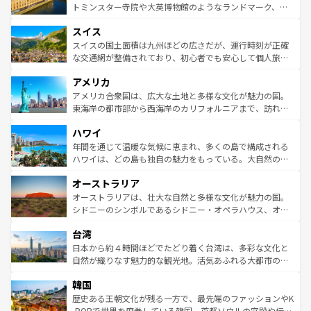
らに、パリ以外の地域にも魅力が溢れており、どの街角に
してライン川沿いのワイン畑といった風景は必見。ビール
トミンスター寺院や大英博物館のようなランドマーク、歴
も豊かな歴史と文化が息づいている。パリ以外の個性あふ
とソーセージを味わいながら地元の人と過ごす楽しい時間
史ある大学都市、美しい丘陵地帯や牧歌的な風景など、エ
れる地方に足を運ぶとそれぞれで全く異なる文化を体験で
スイス
は、お酒好きな人にはぜひ体験してほしい。 なお、新着の
リアごとに異なる魅力がある。また、優雅なアフタヌーン
きるだろう。 なお、新着のフランス情報は
コンテンツ一覧
ドイツ情報は
コンテンツ一覧
を参照してほしい。
ティー、ビール好きにはたまらない英国パブ、サッカー観
スイスの国土面積は九州ほどの広さだが、運行時刻が正確
を参照してほしい。
戦など、本場だからこそできる体験も豊富。イギリスを旅
な交通網が整備されており、初心者でも安心して個人旅行
して楽しみつくそう。 なお、新着のイギリス情報は
コンテ
を楽しめる。日本同様に時刻表どおりの旅が可能だ。中世
アメリカ
ンツ一覧
を参照してほしい。
の建物がそのまま残る町や、スイスならではのユニークな
博物館もあり、アルプス観光だけでなく町歩きも満喫する
アメリカ合衆国は、広大な土地と多様な文化が魅力の国。
ことができる。国民の所得が高いため物価も高いが、旅行
東海岸の都市部から西海岸のカリフォルニアまで、訪れる
者向けの交通パス提供のサービスもあり、うまく活用すれ
場所ごとに異なる風景と体験が待っている。ニューヨーク
ハワイ
ば市内交通費無料で観光を楽しむこともできる。 なお、新
のような巨大都市は、観光、ショッピング、エンターテイ
着のスイス情報は
コンテンツ一覧
を参照してほしい。
ンメントが詰まった刺激的なスポットだ。一方、アメリカ
年間を通じて温暖な気候に恵まれ、多くの島で構成される
西部には大自然が広がり、グランドキャニオンやイエロー
ハワイは、どの島も独自の魅力をもっている。大自然の神
ストーン国立公園といった絶景が堪能できる。さらに、南
秘を感じたいなら、火山が生み出した壮大な景観を誇るハ
オーストラリア
部のニューオーリンズでは、音楽と美食が融合した独特の
ワイ島は見逃せない。また、定番の観光地といえばオアフ
文化が魅力。旅行者はアメリカの各地域で異なる魅力を楽
島だが、静かな自然を求めるならマウイ島やカウアイ島が
オーストラリアは、壮大な自然と多様な文化が魅力の国。
しみながら、その多様性と豊かな歴史を感じることができ
おすすめ。エメラルドグリーンに輝く海をはじめ、豊かな
シドニーのシンボルであるシドニー・オペラハウス、オー
るだろう。車でのロードトリップや列車の旅も、アメリカ
文化や歴史が息づいている。「アロハスピリット」と呼ば
ストラリア東海岸北部に広がる大サンゴ礁地帯グレートバ
ならではの贅沢な旅のスタイルだ。 なお、新着のアメリカ
台湾
れるおもてなしの心で訪れる人々を迎えてくれるハワイの
リアリーフや大陸中央部にそびえるウルル（エアーズロッ
情報は
コンテンツ一覧
を参照してほしい。
人々、おいしいローカルフードやハワイアンミュージッ
ク）、タスマニアの美しい原生林やケアンズの熱帯雨林な
日本から約４時間ほどでたどり着く台湾は、多彩な文化と
ク、伝統的なフラダンスなど、すべてがハワイの魅力を彩
ど、見どころがたくさん。また、カフェやワイン、オージ
自然が織りなす魅力的な観光地。活気あふれる大都市の台
っている。訪れるたびに新しい発見と感動が待っているハ
ービーフなどの食文化も豊かで、美味しいものであふれて
北やノスタルジックな町並みが人気な九份（ジォウフェ
ワイを、存分に味わってほしい。 なお、新着のハワイ情報
韓国
いる。アクティビティも充実しており、サーフィンやダイ
ン）、静ひつな山岳地帯である台湾東部など、都市の喧騒
は
コンテンツ一覧
を参照してほしい。
ビング、ハイキングなど、アウトドア好きにはたまらな
と山間の静けさが共存しており、訪れる人に新しい発見と
歴史ある王朝文化が残る一方で、最先端のファッションやK
い。オーストラリアの多彩な魅力を存分に味わいつくそ
驚きをもたらしてくれる。また、奥深い台湾の食文化も魅
-POPで世界を席巻している韓国。首都ソウルの宮殿や伝統