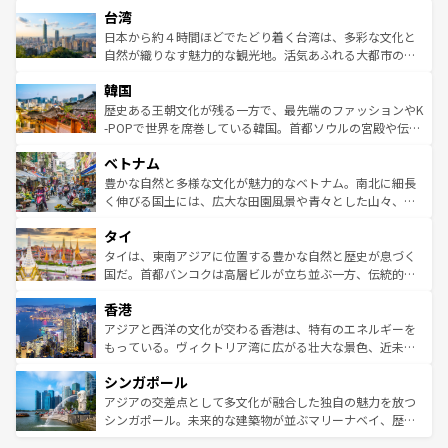
情報は
コンテンツ一覧
を参照してほしい。
人々、おいしいローカルフードやハワイアンミュージッ
台湾
リアリーフや大陸中央部にそびえるウルル（エアーズロッ
ク、伝統的なフラダンスなど、すべてがハワイの魅力を彩
ク）、タスマニアの美しい原生林やケアンズの熱帯雨林な
日本から約４時間ほどでたどり着く台湾は、多彩な文化と
っている。訪れるたびに新しい発見と感動が待っているハ
ど、見どころがたくさん。また、カフェやワイン、オージ
自然が織りなす魅力的な観光地。活気あふれる大都市の台
ワイを、存分に味わってほしい。 なお、新着のハワイ情報
ービーフなどの食文化も豊かで、美味しいものであふれて
北やノスタルジックな町並みが人気な九份（ジォウフェ
は
コンテンツ一覧
を参照してほしい。
韓国
いる。アクティビティも充実しており、サーフィンやダイ
ン）、静ひつな山岳地帯である台湾東部など、都市の喧騒
ビング、ハイキングなど、アウトドア好きにはたまらな
と山間の静けさが共存しており、訪れる人に新しい発見と
歴史ある王朝文化が残る一方で、最先端のファッションやK
い。オーストラリアの多彩な魅力を存分に味わいつくそ
驚きをもたらしてくれる。また、奥深い台湾の食文化も魅
-POPで世界を席巻している韓国。首都ソウルの宮殿や伝統
う。 なお、新着のオーストラリア情報は
コンテンツ一覧
を
力で、夜市などの屋台グルメから高級料理、ヘルシーで美
家屋が並ぶエリアでは韓国の歴史と文化に浸ることがで
参照してほしい。
ベトナム
容にもいいと評判のスイーツなど、バラエティ豊かな料理
き、地方に足を延ばせば四季折々の自然美を楽しむことが
が味わえる。 なお、新着の台湾情報は
コンテンツ一覧
を参
できる。そして、キムチや焼肉、絶品のストリートフード
豊かな自然と多様な文化が魅力的なベトナム。南北に細長
照してほしい。
まで、さまざまな韓国料理が待っている。夜には、韓国な
く伸びる国土には、広大な田園風景や青々とした山々、世
らではのナイトライフも堪能できる。あたたかいホスピタ
界遺産に登録された壮大な自然景観が点在し、都市部では
タイ
リティに包まれながら、韓国の多彩な魅力を心ゆくまで味
急速な発展と共に伝統が息づく。ハノイの古い町並みやホ
わってみてほしい。 なお、新着の韓国情報は
コンテンツ一
ーチミン市のフランス統治時代の建物も、独特の雰囲気を
タイは、東南アジアに位置する豊かな自然と歴史が息づく
覧
を参照してほしい。
醸し出している。また、バラエティの豊かさとおいしさで
国だ。首都バンコクは高層ビルが立ち並ぶ一方、伝統的な
世界中の食通を魅了してやまないベトナム料理も魅力のひ
寺院や市場がいたるところに点在し、古きよき文化と現代
香港
とつ。フォーやバインミー、ベトナムコーヒーなどは、ぜ
の活気が交差している。北部ではチェンマイなどの山岳地
ひ現地で味わいたい。どの地域を訪れてもあたたかい人々
帯で自然と触れ合い、南部ではプーケットやクラビの美し
アジアと西洋の文化が交わる香港は、特有のエネルギーを
が旅行者を迎えてくれるので、きっと忘れられない旅にな
いビーチでリゾート気分を楽しむことができる。タイ料理
もっている。ヴィクトリア湾に広がる壮大な景色、近未来
るはずだ。 なお、新着のベトナム情報は
コンテンツ一覧
を
は世界的に有名で、屋台から高級レストランまで味覚を刺
的なアートスポット、そして歴史と現代が融合した町並
参照してほしい。
シンガポール
激する。気候は一年中温暖で、どの季節にも異なる楽しみ
み、どこを訪れても感動するはず。観光スポットが密集し
が待っている。親しみやすいタイの人々、仏教を中心とし
ており、効率よく見どころを回れるのも魅力。息をのむよ
アジアの交差点として多文化が融合した独自の魅力を放つ
た文化、そして多様な観光資源が、訪れる旅人を魅了し続
うな絶景から文化的な体験まで、香港を存分に楽しみ尽く
シンガポール。未来的な建築物が並ぶマリーナベイ、歴史
ける。 なお、新着のタイ情報は
コンテンツ一覧
を参照して
そう。 なお、新着の香港情報は
コンテンツ一覧
を参照して
と伝統を感じられるエスニックタウン、多数の緑豊かな公