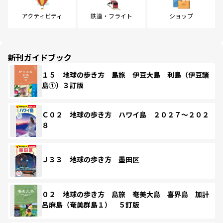
アクティビティ
鉄道・フライト
ショップ
新刊ガイドブック
１５ 地球の歩き方 島旅 伊豆大島 利島（伊豆諸
島①）３訂版
Ｃ０２ 地球の歩き方 ハワイ島 ２０２７～２０２
８
Ｊ３３ 地球の歩き方 墨田区
０２ 地球の歩き方 島旅 奄美大島 喜界島 加計
呂麻島（奄美群島１） ５訂版