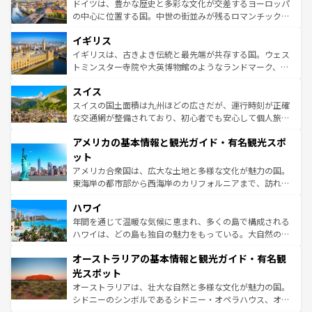
聖堂、美しいビーチ、そして豊かな自然が、訪れる者を心
ドイツは、豊かな歴史と多彩な文化が交差するヨーロッパ
ンテンツ一覧
を参照してほしい。
から魅了する。また、フランスは美食の国としても知ら
の中心に位置する国。中世の街並みが残るロマンチック街
れ、フランス料理はユネスコ無形文化遺産にも登録されて
道から、未来を先取りするようなモダンな都市まで多様な
イギリス
いる。シャンパンの発祥地であるランス、プロヴァンスの
顔を持つこの国は、どこを歩いても飽きることがない。ベ
香り高いラベンダー畑など、多彩な楽しみ方が可能だ。さ
ルリンの文化的活気、バイエルン州のアルプスの絶景、そ
イギリスは、古きよき伝統と最先端が共存する国。ウェス
らに、パリ以外の地域にも魅力が溢れており、どの街角に
してライン川沿いのワイン畑といった風景は必見。ビール
トミンスター寺院や大英博物館のようなランドマーク、歴
も豊かな歴史と文化が息づいている。パリ以外の個性あふ
とソーセージを味わいながら地元の人と過ごす楽しい時間
史ある大学都市、美しい丘陵地帯や牧歌的な風景など、エ
れる地方に足を運ぶとそれぞれで全く異なる文化を体験で
スイス
は、お酒好きな人にはぜひ体験してほしい。 なお、新着の
リアごとに異なる魅力がある。また、優雅なアフタヌーン
きるだろう。 なお、新着のフランス情報は
コンテンツ一覧
ドイツ情報は
コンテンツ一覧
を参照してほしい。
ティー、ビール好きにはたまらない英国パブ、サッカー観
スイスの国土面積は九州ほどの広さだが、運行時刻が正確
を参照してほしい。
戦など、本場だからこそできる体験も豊富。イギリスを旅
な交通網が整備されており、初心者でも安心して個人旅行
して楽しみつくそう。 なお、新着のイギリス情報は
コンテ
を楽しめる。日本同様に時刻表どおりの旅が可能だ。中世
アメリカの基本情報と観光ガイド・有名観光スポ
ンツ一覧
を参照してほしい。
の建物がそのまま残る町や、スイスならではのユニークな
博物館もあり、アルプス観光だけでなく町歩きも満喫する
ット
ことができる。国民の所得が高いため物価も高いが、旅行
アメリカ合衆国は、広大な土地と多様な文化が魅力の国。
者向けの交通パス提供のサービスもあり、うまく活用すれ
東海岸の都市部から西海岸のカリフォルニアまで、訪れる
ば市内交通費無料で観光を楽しむこともできる。 なお、新
場所ごとに異なる風景と体験が待っている。ニューヨーク
着のスイス情報は
コンテンツ一覧
を参照してほしい。
ハワイ
のような巨大都市は、観光、ショッピング、エンターテイ
ンメントが詰まった刺激的なスポットだ。一方、アメリカ
年間を通じて温暖な気候に恵まれ、多くの島で構成される
西部には大自然が広がり、グランドキャニオンやイエロー
ハワイは、どの島も独自の魅力をもっている。大自然の神
ストーン国立公園といった絶景が堪能できる。さらに、南
秘を感じたいなら、火山が生み出した壮大な景観を誇るハ
オーストラリアの基本情報と観光ガイド・有名観
部のニューオーリンズでは、音楽と美食が融合した独特の
ワイ島は見逃せない。また、定番の観光地といえばオアフ
文化が魅力。旅行者はアメリカの各地域で異なる魅力を楽
島だが、静かな自然を求めるならマウイ島やカウアイ島が
光スポット
しみながら、その多様性と豊かな歴史を感じることができ
おすすめ。エメラルドグリーンに輝く海をはじめ、豊かな
オーストラリアは、壮大な自然と多様な文化が魅力の国。
るだろう。車でのロードトリップや列車の旅も、アメリカ
文化や歴史が息づいている。「アロハスピリット」と呼ば
シドニーのシンボルであるシドニー・オペラハウス、オー
ならではの贅沢な旅のスタイルだ。 なお、新着のアメリカ
れるおもてなしの心で訪れる人々を迎えてくれるハワイの
ストラリア東海岸北部に広がる大サンゴ礁地帯グレートバ