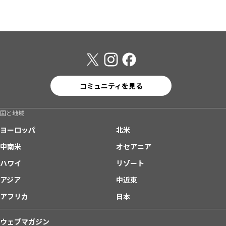
コミュニティを見る
国と地域
ヨーロッパ
北米
中南米
オセアニア
ハワイ
リゾート
アジア
中近東
アフリカ
日本
ウェブマガジン