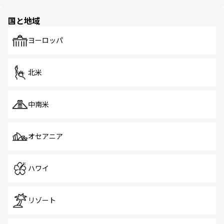
ほしい。
ほしい。
園や自然保護区など、自然が調和した近代的な景観と文化
の多様性あふれるカラフルな町は、どこを歩いても新しい
国と地域
発見がある。さらに、治安のよさや充実した公共交通機関
も、旅行者にとっては魅力的なポイント。グルメも豊富
で、ホーカーズは地元の風情を楽しめる外せないスポット
ヨーロッパ
だ。訪れる人を飽きさせないシンガポールで、多様な魅力
を体感しよう。 なお、新着のシンガポール情報は
コンテン
ツ一覧
を参照してほしい。
北米
中南米
オセアニア
ハワイ
リゾート