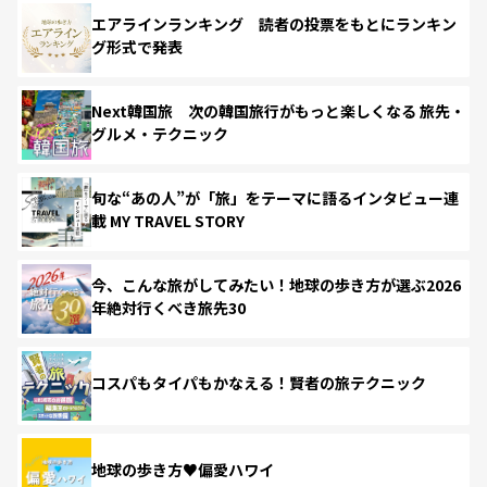
エアラインランキング 読者の投票をもとにランキン
グ形式で発表
Next韓国旅 次の韓国旅行がもっと楽しくなる 旅先・
グルメ・テクニック
旬な“あの人”が「旅」をテーマに語るインタビュー連
載 MY TRAVEL STORY
今、こんな旅がしてみたい！地球の歩き方が選ぶ2026
年絶対行くべき旅先30
コスパもタイパもかなえる！賢者の旅テクニック
地球の歩き方♥偏愛ハワイ