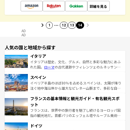
詳細を見る
…
1
12
13
14
AD
AD
人気の国と地域から探す
イタリア
イタリアは歴史、文化、グルメ、自然と多彩な魅力にあふ
れた国。
ローマ
の古代遺跡やフィレンツェのルネッサンス
美術、ヴェネツィアの運河など、歴史あるスポットはもち
スペイン
ろん、トスカーナの美しい田園風景やアマルフィ海岸の絶
景など、自然景観も見逃せない。観光の合間には、本場の
イベリア半島のほぼ80％を占めるスペインは、太陽が降り
ピザやパスタなど、絶品のイタリア料理を堪能することも
注ぐ地中海沿岸から雄大なピレネー山脈まで、多彩な自然
できる。朝目覚めてから夜眠るまで、すべての瞬間を楽し
と文化が詰まったヨーロッパ屈指の旅行先だ。多様な地域
フランスの基本情報と観光ガイド・有名観光スポ
ませてくれるイタリアで、忘れられない旅をしてみよう！
文化が根付くこの国では、情熱的なフラメンコ、熱気あふ
なお、新着のイタリア情報は
コンテンツ一覧
を参照してほ
れる闘牛、そして美味しいタパスが生活の一部となってい
ット
しい。
る。首都マドリードの洗練された雰囲気や、バルセロナの
フランスは、世界中の旅行者を魅了し続けるヨーロッパ屈
アートに溢れた街角から、地方では古代ローマ遺跡や中世
指の観光地だ。首都パリのエッフェル塔やルーブル美術館
の城塞都市、穏やかなビーチリゾートまで多彩な表情を見
といった象徴的なスポットから、田舎町の古風な美しさま
せる。地方によって風土や気候が異なるスペインはその個
ドイツ
で、幅広い魅力が詰まっている。華麗な宮殿、歴史的な大
性で訪れる人を魅了する。 なお、新着のスペイン情報は
コ