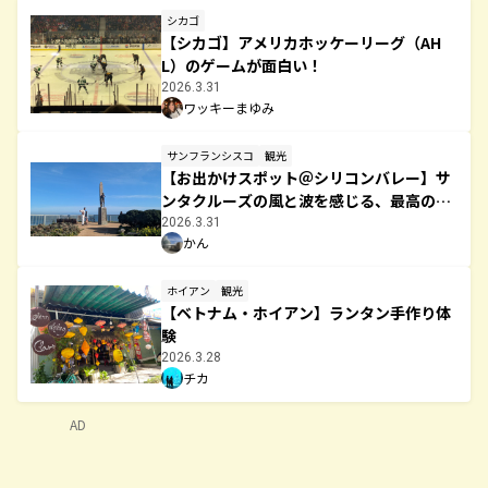
シカゴ
【シカゴ】アメリカホッケーリーグ（AH
L）のゲームが面白い！
2026.3.31
ワッキーまゆみ
サンフランシスコ
観光
【お出かけスポット＠シリコンバレー】サ
ンタクルーズの風と波を感じる、最高のシ
ーサイドウォーク・West Cliff
2026.3.31
かん
ホイアン
観光
【ベトナム・ホイアン】ランタン手作り体
験
2026.3.28
チカ
AD