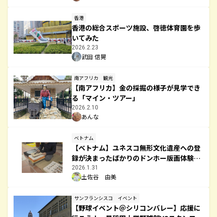
香港
香港の総合スポーツ施設、啓徳体育園を歩
いてみた
2026.2.23
武田 信晃
南アフリカ
観光
【南アフリカ】金の採掘の様子が見学でき
る「マイン・ツアー」
2026.2.10
あんな
ベトナム
【ベトナム】ユネスコ無形文化遺産への登
録が決まったばかりのドンホー版画体験に
行ってみた
2026.1.31
土佐谷 由美
サンフランシスコ
イベント
【野球イベント＠シリコンバレー】応援に