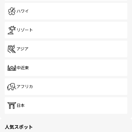
ハワイ
リゾート
アジア
中近東
アフリカ
日本
人気スポット