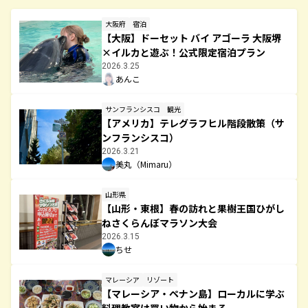
大阪府
宿泊
【大阪】ドーセット バイ アゴーラ 大阪堺
×イルカと遊ぶ！公式限定宿泊プラン
2026.3.25
あんこ
サンフランシスコ
観光
【アメリカ】テレグラフヒル階段散策（サ
ンフランシスコ）
2026.3.21
美丸（Mimaru）
山形県
【山形・東根】春の訪れと果樹王国ひがし
ねさくらんぼマラソン大会
2026.3.15
ちせ
マレーシア
リゾート
【マレーシア・ペナン島】ローカルに学ぶ