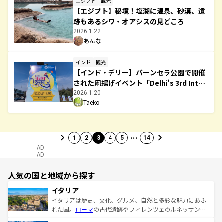
エジプト
観光
【エジプト】秘境！塩湖に温泉、砂漠、遺
跡もあるシワ・オアシスの見どころ
2026.1.22
あんな
インド
観光
【インド・デリー】バーンセラ公園で開催
された凧揚げイベント「Delhi’s 3rd Inter
national Kite Festival 2026/DDA’s Kite
2026.1.20
Taeko
Festival」ーその内容、アクセス、注意点
等紹介
…
1
2
3
4
5
14
AD
AD
人気の国と地域から探す
イタリア
イタリアは歴史、文化、グルメ、自然と多彩な魅力にあふ
れた国。
ローマ
の古代遺跡やフィレンツェのルネッサンス
美術、ヴェネツィアの運河など、歴史あるスポットはもち