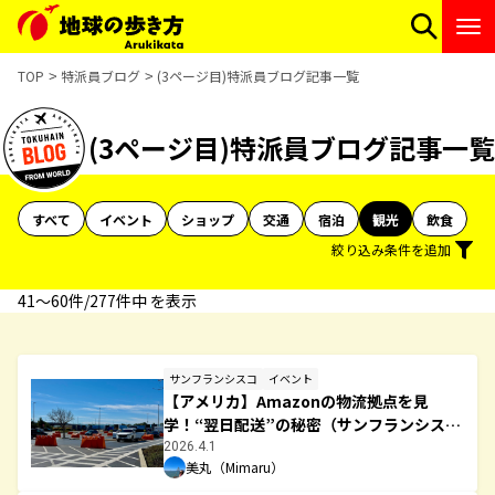
TOP
特派員ブログ
(3ページ目)特派員ブログ記事一覧
(3ページ目)特派員ブログ記事一覧
すべて
イベント
ショップ
交通
宿泊
観光
飲食
絞り込み条件を追加
41〜60件/277件中 を表示
サンフランシスコ
イベント
【アメリカ】Amazonの物流拠点を見
学！“翌日配送”の秘密（サンフランシス
コ）
2026.4.1
美丸（Mimaru）