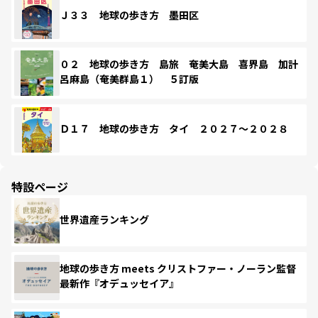
Ｊ３３ 地球の歩き方 墨田区
０２ 地球の歩き方 島旅 奄美大島 喜界島 加計
呂麻島（奄美群島１） ５訂版
Ｄ１７ 地球の歩き方 タイ ２０２７～２０２８
特設ページ
世界遺産ランキング
地球の歩き方 meets クリストファー・ノーラン監督
最新作『オデュッセイア』