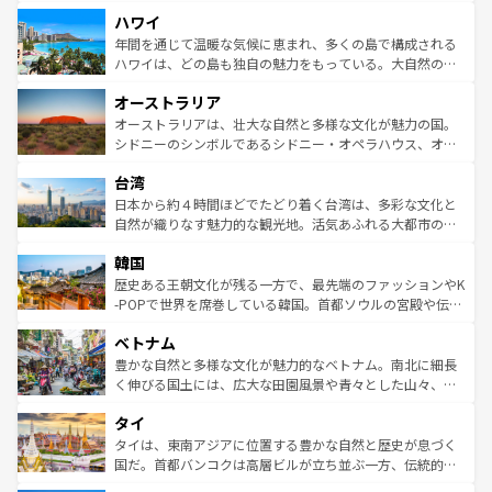
者向けの交通パス提供のサービスもあり、うまく活用すれ
場所ごとに異なる風景と体験が待っている。ニューヨーク
ハワイ
ば市内交通費無料で観光を楽しむこともできる。 なお、新
のような巨大都市は、観光、ショッピング、エンターテイ
着のスイス情報は
コンテンツ一覧
を参照してほしい。
ンメントが詰まった刺激的なスポットだ。一方、アメリカ
年間を通じて温暖な気候に恵まれ、多くの島で構成される
西部には大自然が広がり、グランドキャニオンやイエロー
ハワイは、どの島も独自の魅力をもっている。大自然の神
ストーン国立公園といった絶景が堪能できる。さらに、南
秘を感じたいなら、火山が生み出した壮大な景観を誇るハ
オーストラリア
部のニューオーリンズでは、音楽と美食が融合した独特の
ワイ島は見逃せない。また、定番の観光地といえばオアフ
文化が魅力。旅行者はアメリカの各地域で異なる魅力を楽
島だが、静かな自然を求めるならマウイ島やカウアイ島が
オーストラリアは、壮大な自然と多様な文化が魅力の国。
しみながら、その多様性と豊かな歴史を感じることができ
おすすめ。エメラルドグリーンに輝く海をはじめ、豊かな
シドニーのシンボルであるシドニー・オペラハウス、オー
るだろう。車でのロードトリップや列車の旅も、アメリカ
文化や歴史が息づいている。「アロハスピリット」と呼ば
ストラリア東海岸北部に広がる大サンゴ礁地帯グレートバ
ならではの贅沢な旅のスタイルだ。 なお、新着のアメリカ
台湾
れるおもてなしの心で訪れる人々を迎えてくれるハワイの
リアリーフや大陸中央部にそびえるウルル（エアーズロッ
情報は
コンテンツ一覧
を参照してほしい。
人々、おいしいローカルフードやハワイアンミュージッ
ク）、タスマニアの美しい原生林やケアンズの熱帯雨林な
日本から約４時間ほどでたどり着く台湾は、多彩な文化と
ク、伝統的なフラダンスなど、すべてがハワイの魅力を彩
ど、見どころがたくさん。また、カフェやワイン、オージ
自然が織りなす魅力的な観光地。活気あふれる大都市の台
っている。訪れるたびに新しい発見と感動が待っているハ
ービーフなどの食文化も豊かで、美味しいものであふれて
北やノスタルジックな町並みが人気な九份（ジォウフェ
ワイを、存分に味わってほしい。 なお、新着のハワイ情報
韓国
いる。アクティビティも充実しており、サーフィンやダイ
ン）、静ひつな山岳地帯である台湾東部など、都市の喧騒
は
コンテンツ一覧
を参照してほしい。
ビング、ハイキングなど、アウトドア好きにはたまらな
と山間の静けさが共存しており、訪れる人に新しい発見と
歴史ある王朝文化が残る一方で、最先端のファッションやK
い。オーストラリアの多彩な魅力を存分に味わいつくそ
驚きをもたらしてくれる。また、奥深い台湾の食文化も魅
-POPで世界を席巻している韓国。首都ソウルの宮殿や伝統
う。 なお、新着のオーストラリア情報は
コンテンツ一覧
を
力で、夜市などの屋台グルメから高級料理、ヘルシーで美
家屋が並ぶエリアでは韓国の歴史と文化に浸ることがで
参照してほしい。
ベトナム
容にもいいと評判のスイーツなど、バラエティ豊かな料理
き、地方に足を延ばせば四季折々の自然美を楽しむことが
が味わえる。 なお、新着の台湾情報は
コンテンツ一覧
を参
できる。そして、キムチや焼肉、絶品のストリートフード
豊かな自然と多様な文化が魅力的なベトナム。南北に細長
照してほしい。
まで、さまざまな韓国料理が待っている。夜には、韓国な
く伸びる国土には、広大な田園風景や青々とした山々、世
らではのナイトライフも堪能できる。あたたかいホスピタ
界遺産に登録された壮大な自然景観が点在し、都市部では
タイ
リティに包まれながら、韓国の多彩な魅力を心ゆくまで味
急速な発展と共に伝統が息づく。ハノイの古い町並みやホ
わってみてほしい。 なお、新着の韓国情報は
コンテンツ一
ーチミン市のフランス統治時代の建物も、独特の雰囲気を
タイは、東南アジアに位置する豊かな自然と歴史が息づく
覧
を参照してほしい。
醸し出している。また、バラエティの豊かさとおいしさで
国だ。首都バンコクは高層ビルが立ち並ぶ一方、伝統的な
世界中の食通を魅了してやまないベトナム料理も魅力のひ
寺院や市場がいたるところに点在し、古きよき文化と現代