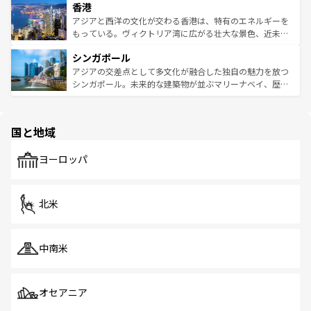
香港
とつ。フォーやバインミー、ベトナムコーヒーなどは、ぜ
の活気が交差している。北部ではチェンマイなどの山岳地
ひ現地で味わいたい。どの地域を訪れてもあたたかい人々
帯で自然と触れ合い、南部ではプーケットやクラビの美し
アジアと西洋の文化が交わる香港は、特有のエネルギーを
が旅行者を迎えてくれるので、きっと忘れられない旅にな
いビーチでリゾート気分を楽しむことができる。タイ料理
もっている。ヴィクトリア湾に広がる壮大な景色、近未来
るはずだ。 なお、新着のベトナム情報は
コンテンツ一覧
を
は世界的に有名で、屋台から高級レストランまで味覚を刺
的なアートスポット、そして歴史と現代が融合した町並
参照してほしい。
シンガポール
激する。気候は一年中温暖で、どの季節にも異なる楽しみ
み、どこを訪れても感動するはず。観光スポットが密集し
が待っている。親しみやすいタイの人々、仏教を中心とし
ており、効率よく見どころを回れるのも魅力。息をのむよ
アジアの交差点として多文化が融合した独自の魅力を放つ
た文化、そして多様な観光資源が、訪れる旅人を魅了し続
うな絶景から文化的な体験まで、香港を存分に楽しみ尽く
シンガポール。未来的な建築物が並ぶマリーナベイ、歴史
ける。 なお、新着のタイ情報は
コンテンツ一覧
を参照して
そう。 なお、新着の香港情報は
コンテンツ一覧
を参照して
と伝統を感じられるエスニックタウン、多数の緑豊かな公
ほしい。
ほしい。
園や自然保護区など、自然が調和した近代的な景観と文化
の多様性あふれるカラフルな町は、どこを歩いても新しい
国と地域
発見がある。さらに、治安のよさや充実した公共交通機関
も、旅行者にとっては魅力的なポイント。グルメも豊富
で、ホーカーズは地元の風情を楽しめる外せないスポット
ヨーロッパ
だ。訪れる人を飽きさせないシンガポールで、多様な魅力
を体感しよう。 なお、新着のシンガポール情報は
コンテン
ツ一覧
を参照してほしい。
北米
中南米
オセアニア