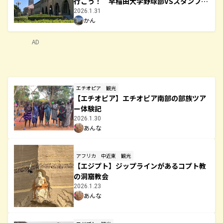
行こう！ 早稲田大学野球部VSスタンフォ
ード大学・サンタクララ大学（2026年2月2
2026.1.31
かん
4日・25日）
AD
エチオピア
観光
【エチオピア】エチオピア南部の部族ツア
ー体験記
2026.1.30
あんな
アフリカ
中近東
観光
【エジプト】ジップラインがあるコプト教
の洞窟教会
2026.1.23
あんな