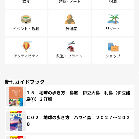
飲食
建築・アート
宿泊
イベント・観戦
世界遺産
リゾート
アクティビティ
鉄道・フライト
ショップ
新刊ガイドブック
１５ 地球の歩き方 島旅 伊豆大島 利島（伊豆諸
島①）３訂版
Ｃ０２ 地球の歩き方 ハワイ島 ２０２７～２０２
８