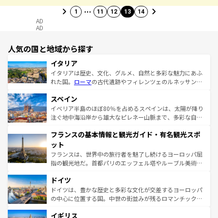
…
1
11
12
13
14
AD
AD
人気の国と地域から探す
イタリア
イタリアは歴史、文化、グルメ、自然と多彩な魅力にあふ
れた国。
ローマ
の古代遺跡やフィレンツェのルネッサンス
美術、ヴェネツィアの運河など、歴史あるスポットはもち
スペイン
ろん、トスカーナの美しい田園風景やアマルフィ海岸の絶
景など、自然景観も見逃せない。観光の合間には、本場の
イベリア半島のほぼ80％を占めるスペインは、太陽が降り
ピザやパスタなど、絶品のイタリア料理を堪能することも
注ぐ地中海沿岸から雄大なピレネー山脈まで、多彩な自然
できる。朝目覚めてから夜眠るまで、すべての瞬間を楽し
と文化が詰まったヨーロッパ屈指の旅行先だ。多様な地域
フランスの基本情報と観光ガイド・有名観光スポ
ませてくれるイタリアで、忘れられない旅をしてみよう！
文化が根付くこの国では、情熱的なフラメンコ、熱気あふ
なお、新着のイタリア情報は
コンテンツ一覧
を参照してほ
れる闘牛、そして美味しいタパスが生活の一部となってい
ット
しい。
る。首都マドリードの洗練された雰囲気や、バルセロナの
フランスは、世界中の旅行者を魅了し続けるヨーロッパ屈
アートに溢れた街角から、地方では古代ローマ遺跡や中世
指の観光地だ。首都パリのエッフェル塔やルーブル美術館
の城塞都市、穏やかなビーチリゾートまで多彩な表情を見
といった象徴的なスポットから、田舎町の古風な美しさま
せる。地方によって風土や気候が異なるスペインはその個
ドイツ
で、幅広い魅力が詰まっている。華麗な宮殿、歴史的な大
性で訪れる人を魅了する。 なお、新着のスペイン情報は
コ
聖堂、美しいビーチ、そして豊かな自然が、訪れる者を心
ドイツは、豊かな歴史と多彩な文化が交差するヨーロッパ
ンテンツ一覧
を参照してほしい。
から魅了する。また、フランスは美食の国としても知ら
の中心に位置する国。中世の街並みが残るロマンチック街
れ、フランス料理はユネスコ無形文化遺産にも登録されて
道から、未来を先取りするようなモダンな都市まで多様な
イギリス
いる。シャンパンの発祥地であるランス、プロヴァンスの
顔を持つこの国は、どこを歩いても飽きることがない。ベ