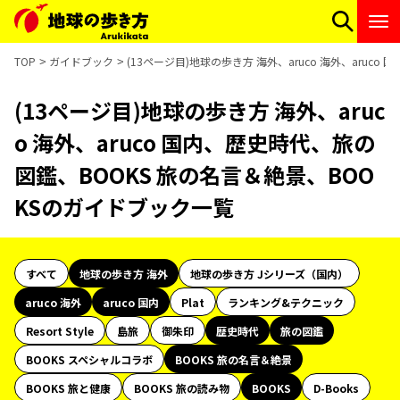
TOP
ガイドブック
(13ページ目)地球の歩き方 海外、aruco 海外、aruc
(13ページ目)地球の歩き方 海外、aruc
o 海外、aruco 国内、歴史時代、旅の
図鑑、BOOKS 旅の名言＆絶景、BOO
KSのガイドブック一覧
すべて
地球の歩き方 海外
地球の歩き方 Jシリーズ（国内）
aruco 海外
aruco 国内
Plat
ランキング&テクニック
Resort Style
島旅
御朱印
歴史時代
旅の図鑑
BOOKS スペシャルコラボ
BOOKS 旅の名言＆絶景
BOOKS 旅と健康
BOOKS 旅の読み物
BOOKS
D-Books