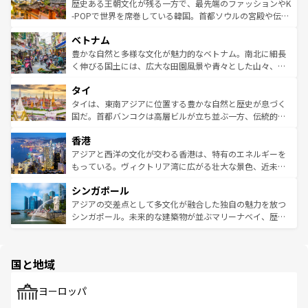
は
コンテンツ一覧
を参照してほしい。
ビング、ハイキングなど、アウトドア好きにはたまらな
と山間の静けさが共存しており、訪れる人に新しい発見と
歴史ある王朝文化が残る一方で、最先端のファッションやK
い。オーストラリアの多彩な魅力を存分に味わいつくそ
驚きをもたらしてくれる。また、奥深い台湾の食文化も魅
-POPで世界を席巻している韓国。首都ソウルの宮殿や伝統
う。 なお、新着のオーストラリア情報は
コンテンツ一覧
を
力で、夜市などの屋台グルメから高級料理、ヘルシーで美
家屋が並ぶエリアでは韓国の歴史と文化に浸ることがで
参照してほしい。
ベトナム
容にもいいと評判のスイーツなど、バラエティ豊かな料理
き、地方に足を延ばせば四季折々の自然美を楽しむことが
が味わえる。 なお、新着の台湾情報は
コンテンツ一覧
を参
できる。そして、キムチや焼肉、絶品のストリートフード
豊かな自然と多様な文化が魅力的なベトナム。南北に細長
照してほしい。
まで、さまざまな韓国料理が待っている。夜には、韓国な
く伸びる国土には、広大な田園風景や青々とした山々、世
らではのナイトライフも堪能できる。あたたかいホスピタ
界遺産に登録された壮大な自然景観が点在し、都市部では
タイ
リティに包まれながら、韓国の多彩な魅力を心ゆくまで味
急速な発展と共に伝統が息づく。ハノイの古い町並みやホ
わってみてほしい。 なお、新着の韓国情報は
コンテンツ一
ーチミン市のフランス統治時代の建物も、独特の雰囲気を
タイは、東南アジアに位置する豊かな自然と歴史が息づく
覧
を参照してほしい。
醸し出している。また、バラエティの豊かさとおいしさで
国だ。首都バンコクは高層ビルが立ち並ぶ一方、伝統的な
世界中の食通を魅了してやまないベトナム料理も魅力のひ
寺院や市場がいたるところに点在し、古きよき文化と現代
香港
とつ。フォーやバインミー、ベトナムコーヒーなどは、ぜ
の活気が交差している。北部ではチェンマイなどの山岳地
ひ現地で味わいたい。どの地域を訪れてもあたたかい人々
帯で自然と触れ合い、南部ではプーケットやクラビの美し
アジアと西洋の文化が交わる香港は、特有のエネルギーを
が旅行者を迎えてくれるので、きっと忘れられない旅にな
いビーチでリゾート気分を楽しむことができる。タイ料理
もっている。ヴィクトリア湾に広がる壮大な景色、近未来
るはずだ。 なお、新着のベトナム情報は
コンテンツ一覧
を
は世界的に有名で、屋台から高級レストランまで味覚を刺
的なアートスポット、そして歴史と現代が融合した町並
参照してほしい。
シンガポール
激する。気候は一年中温暖で、どの季節にも異なる楽しみ
み、どこを訪れても感動するはず。観光スポットが密集し
が待っている。親しみやすいタイの人々、仏教を中心とし
ており、効率よく見どころを回れるのも魅力。息をのむよ
アジアの交差点として多文化が融合した独自の魅力を放つ
た文化、そして多様な観光資源が、訪れる旅人を魅了し続
うな絶景から文化的な体験まで、香港を存分に楽しみ尽く
シンガポール。未来的な建築物が並ぶマリーナベイ、歴史
ける。 なお、新着のタイ情報は
コンテンツ一覧
を参照して
そう。 なお、新着の香港情報は
コンテンツ一覧
を参照して
と伝統を感じられるエスニックタウン、多数の緑豊かな公
ほしい。
ほしい。
園や自然保護区など、自然が調和した近代的な景観と文化
の多様性あふれるカラフルな町は、どこを歩いても新しい
国と地域
発見がある。さらに、治安のよさや充実した公共交通機関
も、旅行者にとっては魅力的なポイント。グルメも豊富
で、ホーカーズは地元の風情を楽しめる外せないスポット
ヨーロッパ
だ。訪れる人を飽きさせないシンガポールで、多様な魅力