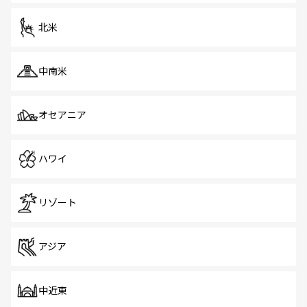
を体感しよう。 なお、新着のシンガポール情報は
コンテン
ツ一覧
を参照してほしい。
北米
中南米
オセアニア
ハワイ
リゾート
アジア
中近東