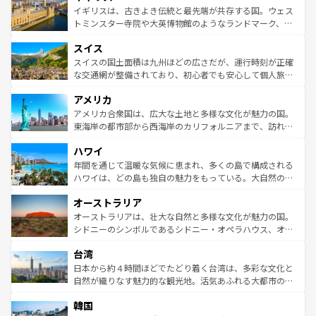
香り高いラベンダー畑など、多彩な楽しみ方が可能だ。さ
ルリンの文化的活気、バイエルン州のアルプスの絶景、そ
イギリスは、古きよき伝統と最先端が共存する国。ウェス
らに、パリ以外の地域にも魅力が溢れており、どの街角に
してライン川沿いのワイン畑といった風景は必見。ビール
トミンスター寺院や大英博物館のようなランドマーク、歴
も豊かな歴史と文化が息づいている。パリ以外の個性あふ
とソーセージを味わいながら地元の人と過ごす楽しい時間
史ある大学都市、美しい丘陵地帯や牧歌的な風景など、エ
れる地方に足を運ぶとそれぞれで全く異なる文化を体験で
スイス
は、お酒好きな人にはぜひ体験してほしい。 なお、新着の
リアごとに異なる魅力がある。また、優雅なアフタヌーン
きるだろう。 なお、新着のフランス情報は
コンテンツ一覧
ドイツ情報は
コンテンツ一覧
を参照してほしい。
ティー、ビール好きにはたまらない英国パブ、サッカー観
スイスの国土面積は九州ほどの広さだが、運行時刻が正確
を参照してほしい。
戦など、本場だからこそできる体験も豊富。イギリスを旅
な交通網が整備されており、初心者でも安心して個人旅行
して楽しみつくそう。 なお、新着のイギリス情報は
コンテ
を楽しめる。日本同様に時刻表どおりの旅が可能だ。中世
アメリカ
ンツ一覧
を参照してほしい。
の建物がそのまま残る町や、スイスならではのユニークな
博物館もあり、アルプス観光だけでなく町歩きも満喫する
アメリカ合衆国は、広大な土地と多様な文化が魅力の国。
ことができる。国民の所得が高いため物価も高いが、旅行
東海岸の都市部から西海岸のカリフォルニアまで、訪れる
者向けの交通パス提供のサービスもあり、うまく活用すれ
場所ごとに異なる風景と体験が待っている。ニューヨーク
ハワイ
ば市内交通費無料で観光を楽しむこともできる。 なお、新
のような巨大都市は、観光、ショッピング、エンターテイ
着のスイス情報は
コンテンツ一覧
を参照してほしい。
ンメントが詰まった刺激的なスポットだ。一方、アメリカ
年間を通じて温暖な気候に恵まれ、多くの島で構成される
西部には大自然が広がり、グランドキャニオンやイエロー
ハワイは、どの島も独自の魅力をもっている。大自然の神
ストーン国立公園といった絶景が堪能できる。さらに、南
秘を感じたいなら、火山が生み出した壮大な景観を誇るハ
オーストラリア
部のニューオーリンズでは、音楽と美食が融合した独特の
ワイ島は見逃せない。また、定番の観光地といえばオアフ
文化が魅力。旅行者はアメリカの各地域で異なる魅力を楽
島だが、静かな自然を求めるならマウイ島やカウアイ島が
オーストラリアは、壮大な自然と多様な文化が魅力の国。
しみながら、その多様性と豊かな歴史を感じることができ
おすすめ。エメラルドグリーンに輝く海をはじめ、豊かな
シドニーのシンボルであるシドニー・オペラハウス、オー
るだろう。車でのロードトリップや列車の旅も、アメリカ
文化や歴史が息づいている。「アロハスピリット」と呼ば
ストラリア東海岸北部に広がる大サンゴ礁地帯グレートバ
ならではの贅沢な旅のスタイルだ。 なお、新着のアメリカ
台湾
れるおもてなしの心で訪れる人々を迎えてくれるハワイの
リアリーフや大陸中央部にそびえるウルル（エアーズロッ
情報は
コンテンツ一覧
を参照してほしい。
人々、おいしいローカルフードやハワイアンミュージッ
ク）、タスマニアの美しい原生林やケアンズの熱帯雨林な
日本から約４時間ほどでたどり着く台湾は、多彩な文化と
ク、伝統的なフラダンスなど、すべてがハワイの魅力を彩
ど、見どころがたくさん。また、カフェやワイン、オージ
自然が織りなす魅力的な観光地。活気あふれる大都市の台
っている。訪れるたびに新しい発見と感動が待っているハ
ービーフなどの食文化も豊かで、美味しいものであふれて
北やノスタルジックな町並みが人気な九份（ジォウフェ
ワイを、存分に味わってほしい。 なお、新着のハワイ情報
韓国
いる。アクティビティも充実しており、サーフィンやダイ
ン）、静ひつな山岳地帯である台湾東部など、都市の喧騒