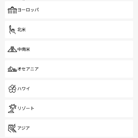
も、旅行者にとっては魅力的なポイント。グルメも豊富
で、ホーカーズは地元の風情を楽しめる外せないスポット
ヨーロッパ
だ。訪れる人を飽きさせないシンガポールで、多様な魅力
を体感しよう。 なお、新着のシンガポール情報は
コンテン
ツ一覧
を参照してほしい。
北米
中南米
オセアニア
ハワイ
リゾート
アジア