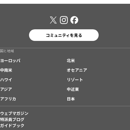
コミュニティを見る
国と地域
ヨーロッパ
北米
中南米
オセアニア
ハワイ
リゾート
アジア
中近東
アフリカ
日本
ウェブマガジン
特派員ブログ
ガイドブック