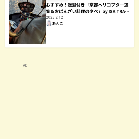
おすすめ！送迎付き「京都ヘリコプター遊
覧＆おばんざい料理の夕べ」by ISA TRAVE
L
2023.2.12
あんこ
AD