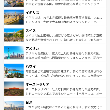
ンテンツ一覧
を参照してほしい。
から魅了する。また、フランスは美食の国としても知ら
の中心に位置する国。中世の街並みが残るロマンチック街
れ、フランス料理はユネスコ無形文化遺産にも登録されて
道から、未来を先取りするようなモダンな都市まで多様な
イギリス
いる。シャンパンの発祥地であるランス、プロヴァンスの
顔を持つこの国は、どこを歩いても飽きることがない。ベ
香り高いラベンダー畑など、多彩な楽しみ方が可能だ。さ
ルリンの文化的活気、バイエルン州のアルプスの絶景、そ
イギリスは、古きよき伝統と最先端が共存する国。ウェス
らに、パリ以外の地域にも魅力が溢れており、どの街角に
してライン川沿いのワイン畑といった風景は必見。ビール
トミンスター寺院や大英博物館のようなランドマーク、歴
も豊かな歴史と文化が息づいている。パリ以外の個性あふ
とソーセージを味わいながら地元の人と過ごす楽しい時間
史ある大学都市、美しい丘陵地帯や牧歌的な風景など、エ
れる地方に足を運ぶとそれぞれで全く異なる文化を体験で
スイス
は、お酒好きな人にはぜひ体験してほしい。 なお、新着の
リアごとに異なる魅力がある。また、優雅なアフタヌーン
きるだろう。 なお、新着のフランス情報は
コンテンツ一覧
ドイツ情報は
コンテンツ一覧
を参照してほしい。
ティー、ビール好きにはたまらない英国パブ、サッカー観
スイスの国土面積は九州ほどの広さだが、運行時刻が正確
を参照してほしい。
戦など、本場だからこそできる体験も豊富。イギリスを旅
な交通網が整備されており、初心者でも安心して個人旅行
して楽しみつくそう。 なお、新着のイギリス情報は
コンテ
を楽しめる。日本同様に時刻表どおりの旅が可能だ。中世
アメリカ
ンツ一覧
を参照してほしい。
の建物がそのまま残る町や、スイスならではのユニークな
博物館もあり、アルプス観光だけでなく町歩きも満喫する
アメリカ合衆国は、広大な土地と多様な文化が魅力の国。
ことができる。国民の所得が高いため物価も高いが、旅行
東海岸の都市部から西海岸のカリフォルニアまで、訪れる
者向けの交通パス提供のサービスもあり、うまく活用すれ
場所ごとに異なる風景と体験が待っている。ニューヨーク
ハワイ
ば市内交通費無料で観光を楽しむこともできる。 なお、新
のような巨大都市は、観光、ショッピング、エンターテイ
着のスイス情報は
コンテンツ一覧
を参照してほしい。
ンメントが詰まった刺激的なスポットだ。一方、アメリカ
年間を通じて温暖な気候に恵まれ、多くの島で構成される
西部には大自然が広がり、グランドキャニオンやイエロー
ハワイは、どの島も独自の魅力をもっている。大自然の神
ストーン国立公園といった絶景が堪能できる。さらに、南
秘を感じたいなら、火山が生み出した壮大な景観を誇るハ
オーストラリア
部のニューオーリンズでは、音楽と美食が融合した独特の
ワイ島は見逃せない。また、定番の観光地といえばオアフ
文化が魅力。旅行者はアメリカの各地域で異なる魅力を楽
島だが、静かな自然を求めるならマウイ島やカウアイ島が
オーストラリアは、壮大な自然と多様な文化が魅力の国。
しみながら、その多様性と豊かな歴史を感じることができ
おすすめ。エメラルドグリーンに輝く海をはじめ、豊かな
シドニーのシンボルであるシドニー・オペラハウス、オー
るだろう。車でのロードトリップや列車の旅も、アメリカ
文化や歴史が息づいている。「アロハスピリット」と呼ば
ストラリア東海岸北部に広がる大サンゴ礁地帯グレートバ
ならではの贅沢な旅のスタイルだ。 なお、新着のアメリカ
台湾
れるおもてなしの心で訪れる人々を迎えてくれるハワイの
リアリーフや大陸中央部にそびえるウルル（エアーズロッ
情報は
コンテンツ一覧
を参照してほしい。
人々、おいしいローカルフードやハワイアンミュージッ
ク）、タスマニアの美しい原生林やケアンズの熱帯雨林な
日本から約４時間ほどでたどり着く台湾は、多彩な文化と