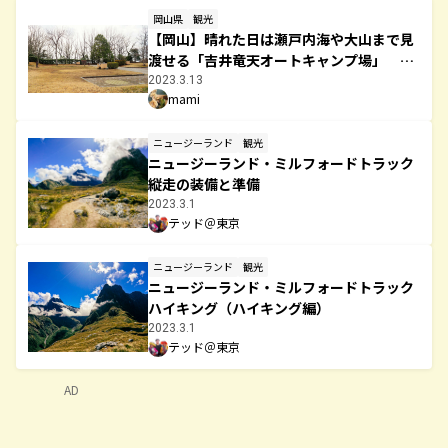
岡山県
観光
【岡山】晴れた日は瀬戸内海や大山まで見
渡せる「吉井竜天オートキャンプ場」 ～
赤磐市旧吉井町～
2023.3.13
mami
ニュージーランド
観光
ニュージーランド・ミルフォードトラック
縦走の装備と準備
2023.3.1
テッド＠東京
ニュージーランド
観光
ニュージーランド・ミルフォードトラック
ハイキング（ハイキング編）
2023.3.1
テッド＠東京
AD