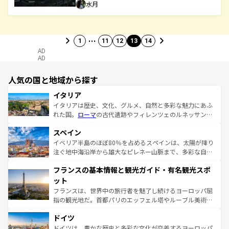
水月
…
1
11
12
13
14
AD
AD
人気の国と地域から探す
イタリア
イタリアは歴史、文化、グルメ、自然と多彩な魅力にあふ
れた国。
ローマ
の古代遺跡やフィレンツェのルネッサンス
美術、ヴェネツィアの運河など、歴史あるスポットはもち
スペイン
ろん、トスカーナの美しい田園風景やアマルフィ海岸の絶
景など、自然景観も見逃せない。観光の合間には、本場の
イベリア半島のほぼ80％を占めるスペインは、太陽が降り
ピザやパスタなど、絶品のイタリア料理を堪能することも
注ぐ地中海沿岸から雄大なピレネー山脈まで、多彩な自然
できる。朝目覚めてから夜眠るまで、すべての瞬間を楽し
と文化が詰まったヨーロッパ屈指の旅行先だ。多様な地域
フランスの基本情報と観光ガイド・有名観光スポ
ませてくれるイタリアで、忘れられない旅をしてみよう！
文化が根付くこの国では、情熱的なフラメンコ、熱気あふ
なお、新着のイタリア情報は
コンテンツ一覧
を参照してほ
れる闘牛、そして美味しいタパスが生活の一部となってい
ット
しい。
る。首都マドリードの洗練された雰囲気や、バルセロナの
フランスは、世界中の旅行者を魅了し続けるヨーロッパ屈
アートに溢れた街角から、地方では古代ローマ遺跡や中世
指の観光地だ。首都パリのエッフェル塔やルーブル美術館
の城塞都市、穏やかなビーチリゾートまで多彩な表情を見
といった象徴的なスポットから、田舎町の古風な美しさま
せる。地方によって風土や気候が異なるスペインはその個
ドイツ
で、幅広い魅力が詰まっている。華麗な宮殿、歴史的な大
性で訪れる人を魅了する。 なお、新着のスペイン情報は
コ
聖堂、美しいビーチ、そして豊かな自然が、訪れる者を心
ドイツは、豊かな歴史と多彩な文化が交差するヨーロッパ