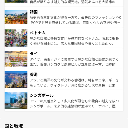
ク、伝統的なフラダンスなど、すべてがハワイの魅力を彩
ど、見どころがたくさん。また、カフェやワイン、オージ
自然が織りなす魅力的な観光地。活気あふれる大都市の台
っている。訪れるたびに新しい発見と感動が待っているハ
ービーフなどの食文化も豊かで、美味しいものであふれて
北やノスタルジックな町並みが人気な九份（ジォウフェ
ワイを、存分に味わってほしい。 なお、新着のハワイ情報
韓国
いる。アクティビティも充実しており、サーフィンやダイ
ン）、静ひつな山岳地帯である台湾東部など、都市の喧騒
は
コンテンツ一覧
を参照してほしい。
ビング、ハイキングなど、アウトドア好きにはたまらな
と山間の静けさが共存しており、訪れる人に新しい発見と
歴史ある王朝文化が残る一方で、最先端のファッションやK
い。オーストラリアの多彩な魅力を存分に味わいつくそ
驚きをもたらしてくれる。また、奥深い台湾の食文化も魅
-POPで世界を席巻している韓国。首都ソウルの宮殿や伝統
う。 なお、新着のオーストラリア情報は
コンテンツ一覧
を
力で、夜市などの屋台グルメから高級料理、ヘルシーで美
家屋が並ぶエリアでは韓国の歴史と文化に浸ることがで
参照してほしい。
ベトナム
容にもいいと評判のスイーツなど、バラエティ豊かな料理
き、地方に足を延ばせば四季折々の自然美を楽しむことが
が味わえる。 なお、新着の台湾情報は
コンテンツ一覧
を参
できる。そして、キムチや焼肉、絶品のストリートフード
豊かな自然と多様な文化が魅力的なベトナム。南北に細長
照してほしい。
まで、さまざまな韓国料理が待っている。夜には、韓国な
く伸びる国土には、広大な田園風景や青々とした山々、世
らではのナイトライフも堪能できる。あたたかいホスピタ
界遺産に登録された壮大な自然景観が点在し、都市部では
タイ
リティに包まれながら、韓国の多彩な魅力を心ゆくまで味
急速な発展と共に伝統が息づく。ハノイの古い町並みやホ
わってみてほしい。 なお、新着の韓国情報は
コンテンツ一
ーチミン市のフランス統治時代の建物も、独特の雰囲気を
タイは、東南アジアに位置する豊かな自然と歴史が息づく
覧
を参照してほしい。
醸し出している。また、バラエティの豊かさとおいしさで
国だ。首都バンコクは高層ビルが立ち並ぶ一方、伝統的な
世界中の食通を魅了してやまないベトナム料理も魅力のひ
寺院や市場がいたるところに点在し、古きよき文化と現代
香港
とつ。フォーやバインミー、ベトナムコーヒーなどは、ぜ
の活気が交差している。北部ではチェンマイなどの山岳地
ひ現地で味わいたい。どの地域を訪れてもあたたかい人々
帯で自然と触れ合い、南部ではプーケットやクラビの美し
アジアと西洋の文化が交わる香港は、特有のエネルギーを
が旅行者を迎えてくれるので、きっと忘れられない旅にな
いビーチでリゾート気分を楽しむことができる。タイ料理
もっている。ヴィクトリア湾に広がる壮大な景色、近未来
るはずだ。 なお、新着のベトナム情報は
コンテンツ一覧
を
は世界的に有名で、屋台から高級レストランまで味覚を刺
的なアートスポット、そして歴史と現代が融合した町並
参照してほしい。
シンガポール
激する。気候は一年中温暖で、どの季節にも異なる楽しみ
み、どこを訪れても感動するはず。観光スポットが密集し
が待っている。親しみやすいタイの人々、仏教を中心とし
ており、効率よく見どころを回れるのも魅力。息をのむよ
アジアの交差点として多文化が融合した独自の魅力を放つ
た文化、そして多様な観光資源が、訪れる旅人を魅了し続
うな絶景から文化的な体験まで、香港を存分に楽しみ尽く
シンガポール。未来的な建築物が並ぶマリーナベイ、歴史
ける。 なお、新着のタイ情報は
コンテンツ一覧
を参照して
そう。 なお、新着の香港情報は
コンテンツ一覧
を参照して
と伝統を感じられるエスニックタウン、多数の緑豊かな公
ほしい。
ほしい。
園や自然保護区など、自然が調和した近代的な景観と文化
の多様性あふれるカラフルな町は、どこを歩いても新しい
国と地域
発見がある。さらに、治安のよさや充実した公共交通機関