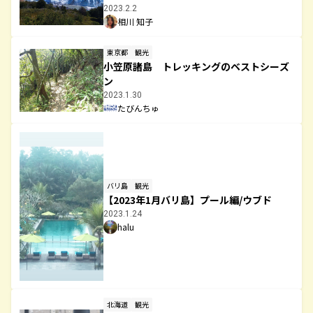
2023.2.2
相川 知子
東京都
観光
小笠原諸島 トレッキングのベストシーズ
ン
2023.1.30
たびんちゅ
バリ島
観光
【2023年1月バリ島】プール編/ウブド
2023.1.24
halu
北海道
観光