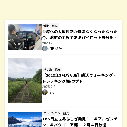
香港
観光
香港への入境規制がほぼなくなったなった
今、渡航の主役であるパイロット気分を味
わう
2023.2.6
武田 信晃
バリ島
観光
【2023年2月バリ島】朝活ウォーキング・
トレッキング編/ウブド
2023.2.5
halu
アルゼンチン
観光
TBS日立世界ふしぎ発見！ ＃アルゼンチ
ン ＃パタゴニア編 ２月４日放送