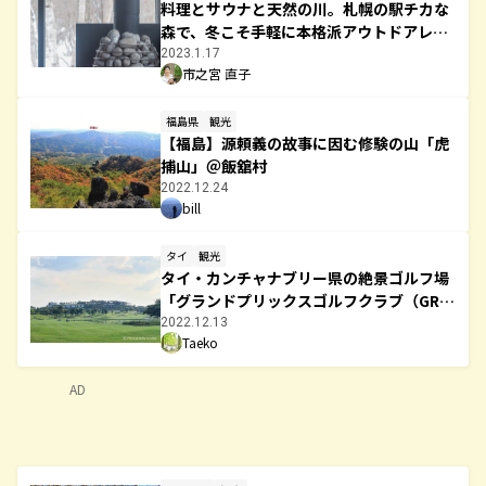
料理とサウナと天然の川。札幌の駅チカな
森で、冬こそ手軽に本格派アウトドアレス
トラン「mountainman」
2023.1.17
市之宮 直子
福島県
観光
【福島】源頼義の故事に因む修験の山「虎
捕山」＠飯舘村
2022.12.24
bill
タイ
観光
タイ・カンチャナブリー県の絶景ゴルフ場
「グランドプリックスゴルフクラブ（GRA
ND PRIX GOLF CLUB）」
2022.12.13
Taeko
AD