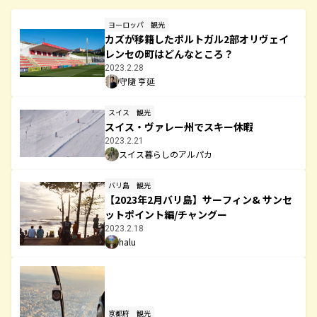
ヨーロッパ
観光
カズが移籍したポルトガル2部オリヴェイ
レンセの町はどんなところ？
2023.2.28
守隨 亨延
スイス
観光
スイス・ヴァレー州でスキー休暇
2023.2.21
スイス暮らしのアルパカ
バリ島
観光
【2023年2月バリ島】サーフィン& サンセ
ットポイント編/チャングー
2023.2.18
halu
京都府
観光