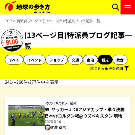
TOP
特派員ブログ
(13ページ目)特派員ブログ記事一覧
(13ページ目)特派員ブログ記事一
覧
すべて
イベント
ショップ
交通
宿泊
観光
飲食
絞り込み条件を追加
241〜260件/277件中 を表示
ウズベキスタン
観光
95. サッカーU-20アジアカップ・準々決勝
日本vsヨルダン戦@ウズベキスタン 現地観
戦レポート
2023.3.16
伊藤 卓巳