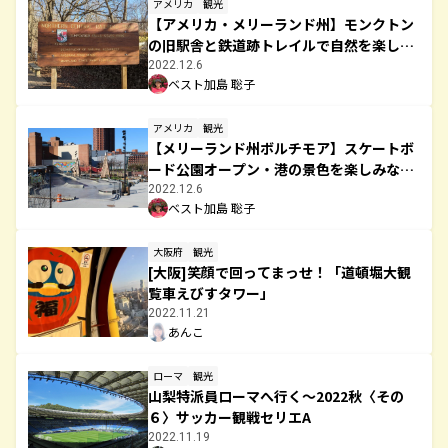
アメリカ
観光
【アメリカ・メリーランド州】モンクトン
の旧駅舎と鉄道跡トレイルで自然を楽しみ
ながら歴史を体感
2022.12.6
ベスト加島 聡子
アメリカ
観光
【メリーランド州ボルチモア】スケートボ
ード公園オープン・港の景色を楽しみなが
らスポーツを
2022.12.6
ベスト加島 聡子
大阪府
観光
[大阪]笑顔で回ってまっせ！「道頓堀大観
覧車えびすタワー」
2022.11.21
あんこ
ローマ
観光
山梨特派員ローマへ行く～2022秋〈その
６〉サッカー観戦セリエA
2022.11.19