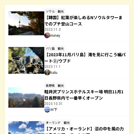
ソウル
観光
【韓国】紅葉が楽しめるNソウルタワーま
でのプチ登山コース
2023.11.3
miney
バリ島
観光
【2023年11月バリ島】滝を見に行こう編パ
ート②/ウブド
2023.11.1
halu
長野県
観光
軽井沢プリンスホテルスキー場 明日11月1
日長野県内で一番早くオープン
2023.10.31
Ｍ下
オーランド
観光
【アメリカ・オーランド】沼の中を風の力