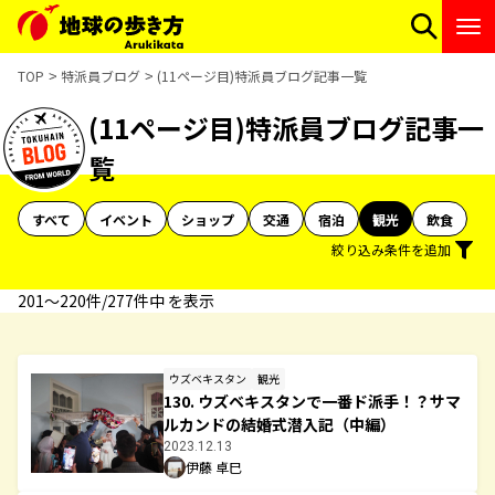
TOP
特派員ブログ
(11ページ目)特派員ブログ記事一覧
(11ページ目)特派員ブログ記事一
覧
すべて
イベント
ショップ
交通
宿泊
観光
飲食
絞り込み条件を追加
201〜220件/277件中 を表示
ウズベキスタン
観光
130. ウズベキスタンで一番ド派手！？サマ
ルカンドの結婚式潜入記（中編）
2023.12.13
伊藤 卓巳