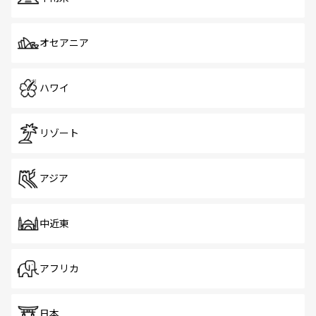
オセアニア
ハワイ
リゾート
アジア
中近東
アフリカ
日本