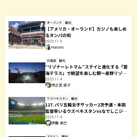
オーランド
観光
【アメリカ・オーランド】カジノも楽しめ
るタンパの街
2023.11.9
Harumi
北海道
観光
“リゾナーレトマム”ステイと進化する「雲
海テラス」で眺望を楽しむ朝～星野リゾー
ト トマム（北海道占冠村）
2023.11.4
市之宮 直子
ウズベキスタン
観光
127. パリ五輪女子サッカー2次予選・本田
監督率いるウズベキスタンvsなでしこジャ
パン@タシケント 現地観戦レポート
2023.11.4
伊藤 卓巳
スペイン
観光