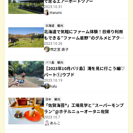
で走るエアーボートツアー
2023.10.31
Harumi
北海道
観光
北海道で気軽にファーム体験！日帰り利用
もできる”ファーム星野”のグルメとアクテ
ィビティ～星野リゾート トマム
2023.10.26
市之宮 直子
バリ島
観光
【2023年10月バリ島】滝を見に行こう編♡
パート①/ウブド
2023.10.19
halu
日本
観光
「佐賀海苔®」工場見学と”スーパーモンブ
ラン”@ホテルニューオータニ佐賀
2023.10.7
あんこ