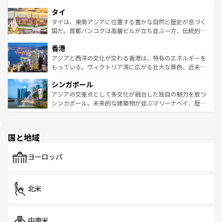
らではのナイトライフも堪能できる。あたたかいホスピタ
界遺産に登録された壮大な自然景観が点在し、都市部では
タイ
リティに包まれながら、韓国の多彩な魅力を心ゆくまで味
急速な発展と共に伝統が息づく。ハノイの古い町並みやホ
わってみてほしい。 なお、新着の韓国情報は
コンテンツ一
ーチミン市のフランス統治時代の建物も、独特の雰囲気を
タイは、東南アジアに位置する豊かな自然と歴史が息づく
覧
を参照してほしい。
醸し出している。また、バラエティの豊かさとおいしさで
国だ。首都バンコクは高層ビルが立ち並ぶ一方、伝統的な
世界中の食通を魅了してやまないベトナム料理も魅力のひ
寺院や市場がいたるところに点在し、古きよき文化と現代
香港
とつ。フォーやバインミー、ベトナムコーヒーなどは、ぜ
の活気が交差している。北部ではチェンマイなどの山岳地
ひ現地で味わいたい。どの地域を訪れてもあたたかい人々
帯で自然と触れ合い、南部ではプーケットやクラビの美し
アジアと西洋の文化が交わる香港は、特有のエネルギーを
が旅行者を迎えてくれるので、きっと忘れられない旅にな
いビーチでリゾート気分を楽しむことができる。タイ料理
もっている。ヴィクトリア湾に広がる壮大な景色、近未来
るはずだ。 なお、新着のベトナム情報は
コンテンツ一覧
を
は世界的に有名で、屋台から高級レストランまで味覚を刺
的なアートスポット、そして歴史と現代が融合した町並
参照してほしい。
シンガポール
激する。気候は一年中温暖で、どの季節にも異なる楽しみ
み、どこを訪れても感動するはず。観光スポットが密集し
が待っている。親しみやすいタイの人々、仏教を中心とし
ており、効率よく見どころを回れるのも魅力。息をのむよ
アジアの交差点として多文化が融合した独自の魅力を放つ
た文化、そして多様な観光資源が、訪れる旅人を魅了し続
うな絶景から文化的な体験まで、香港を存分に楽しみ尽く
シンガポール。未来的な建築物が並ぶマリーナベイ、歴史
ける。 なお、新着のタイ情報は
コンテンツ一覧
を参照して
そう。 なお、新着の香港情報は
コンテンツ一覧
を参照して
と伝統を感じられるエスニックタウン、多数の緑豊かな公
ほしい。
ほしい。
園や自然保護区など、自然が調和した近代的な景観と文化
の多様性あふれるカラフルな町は、どこを歩いても新しい
国と地域
発見がある。さらに、治安のよさや充実した公共交通機関
も、旅行者にとっては魅力的なポイント。グルメも豊富
で、ホーカーズは地元の風情を楽しめる外せないスポット
ヨーロッパ
だ。訪れる人を飽きさせないシンガポールで、多様な魅力
を体感しよう。 なお、新着のシンガポール情報は
コンテン
ツ一覧
を参照してほしい。
北米
中南米