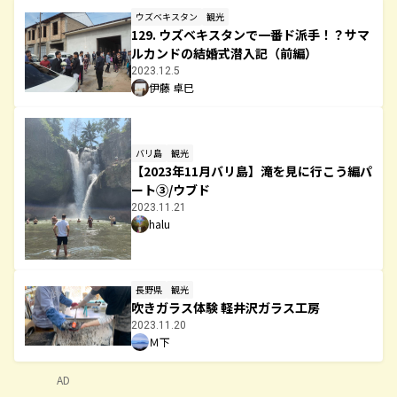
ウズベキスタン
観光
129. ウズベキスタンで一番ド派手！？サマ
ルカンドの結婚式潜入記（前編）
2023.12.5
伊藤 卓巳
バリ島
観光
【2023年11月バリ島】滝を見に行こう編パ
ート③/ウブド
2023.11.21
halu
長野県
観光
吹きガラス体験 軽井沢ガラス工房
2023.11.20
Ｍ下
AD