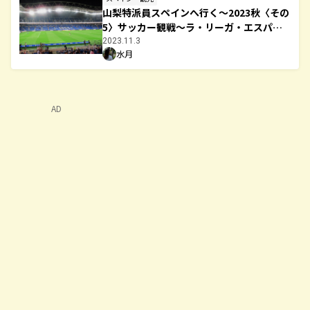
山梨特派員スペインへ行く～2023秋〈その
5〉サッカー観戦～ラ・リーガ・エスパニ
ョーラ
2023.11.3
水月
AD