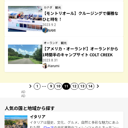
カナダ
観光
【モントリオール】クルージングで優雅な
ひと時を！
2023.9.2
NAMI
オーランド
観光
【アメリカ・オーランド】オーランドから
1時間半のキャンプサイト COLT CREEK
2023.8.31
Harumi
…
1
9
10
11
12
13
14
AD
AD
人気の国と地域から探す
イタリア
イタリアは歴史、文化、グルメ、自然と多彩な魅力にあふ
れた国。
ローマ
の古代遺跡やフィレンツェのルネッサンス