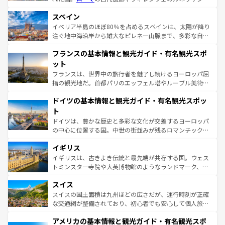
美術、ヴェネツィアの運河など、歴史あるスポットはもち
スペイン
ろん、トスカーナの美しい田園風景やアマルフィ海岸の絶
景など、自然景観も見逃せない。観光の合間には、本場の
イベリア半島のほぼ80％を占めるスペインは、太陽が降り
ピザやパスタなど、絶品のイタリア料理を堪能することも
注ぐ地中海沿岸から雄大なピレネー山脈まで、多彩な自然
できる。朝目覚めてから夜眠るまで、すべての瞬間を楽し
と文化が詰まったヨーロッパ屈指の旅行先だ。多様な地域
フランスの基本情報と観光ガイド・有名観光スポ
ませてくれるイタリアで、忘れられない旅をしてみよう！
文化が根付くこの国では、情熱的なフラメンコ、熱気あふ
なお、新着のイタリア情報は
コンテンツ一覧
を参照してほ
れる闘牛、そして美味しいタパスが生活の一部となってい
ット
しい。
る。首都マドリードの洗練された雰囲気や、バルセロナの
フランスは、世界中の旅行者を魅了し続けるヨーロッパ屈
アートに溢れた街角から、地方では古代ローマ遺跡や中世
指の観光地だ。首都パリのエッフェル塔やルーブル美術館
の城塞都市、穏やかなビーチリゾートまで多彩な表情を見
といった象徴的なスポットから、田舎町の古風な美しさま
せる。地方によって風土や気候が異なるスペインはその個
ドイツの基本情報と観光ガイド・有名観光スポッ
で、幅広い魅力が詰まっている。華麗な宮殿、歴史的な大
性で訪れる人を魅了する。 なお、新着のスペイン情報は
コ
聖堂、美しいビーチ、そして豊かな自然が、訪れる者を心
ト
ンテンツ一覧
を参照してほしい。
から魅了する。また、フランスは美食の国としても知ら
ドイツは、豊かな歴史と多彩な文化が交差するヨーロッパ
れ、フランス料理はユネスコ無形文化遺産にも登録されて
の中心に位置する国。中世の街並みが残るロマンチック街
いる。シャンパンの発祥地であるランス、プロヴァンスの
道から、未来を先取りするようなモダンな都市まで多様な
香り高いラベンダー畑など、多彩な楽しみ方が可能だ。さ
イギリス
顔を持つこの国は、どこを歩いても飽きることがない。ベ
らに、パリ以外の地域にも魅力が溢れており、どの街角に
ルリンの文化的活気、バイエルン州のアルプスの絶景、そ
イギリスは、古きよき伝統と最先端が共存する国。ウェス
も豊かな歴史と文化が息づいている。パリ以外の個性あふ
してライン川沿いのワイン畑といった風景は必見。ビール
トミンスター寺院や大英博物館のようなランドマーク、歴
れる地方に足を運ぶとそれぞれで全く異なる文化を体験で
とソーセージを味わいながら地元の人と過ごす楽しい時間
史ある大学都市、美しい丘陵地帯や牧歌的な風景など、エ
きるだろう。 なお、新着のフランス情報は
コンテンツ一覧
スイス
は、お酒好きな人にはぜひ体験してほしい。 なお、新着の
リアごとに異なる魅力がある。また、優雅なアフタヌーン
を参照してほしい。
ドイツ情報は
コンテンツ一覧
を参照してほしい。
ティー、ビール好きにはたまらない英国パブ、サッカー観
スイスの国土面積は九州ほどの広さだが、運行時刻が正確
戦など、本場だからこそできる体験も豊富。イギリスを旅
な交通網が整備されており、初心者でも安心して個人旅行
して楽しみつくそう。 なお、新着のイギリス情報は
コンテ
を楽しめる。日本同様に時刻表どおりの旅が可能だ。中世
アメリカの基本情報と観光ガイド・有名観光スポ
ンツ一覧
を参照してほしい。
の建物がそのまま残る町や、スイスならではのユニークな