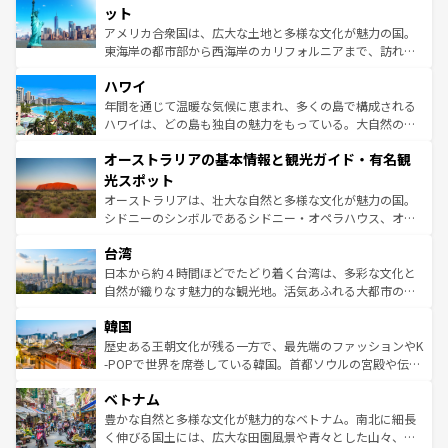
博物館もあり、アルプス観光だけでなく町歩きも満喫する
ット
ことができる。国民の所得が高いため物価も高いが、旅行
アメリカ合衆国は、広大な土地と多様な文化が魅力の国。
者向けの交通パス提供のサービスもあり、うまく活用すれ
東海岸の都市部から西海岸のカリフォルニアまで、訪れる
ば市内交通費無料で観光を楽しむこともできる。 なお、新
場所ごとに異なる風景と体験が待っている。ニューヨーク
着のスイス情報は
コンテンツ一覧
を参照してほしい。
ハワイ
のような巨大都市は、観光、ショッピング、エンターテイ
ンメントが詰まった刺激的なスポットだ。一方、アメリカ
年間を通じて温暖な気候に恵まれ、多くの島で構成される
西部には大自然が広がり、グランドキャニオンやイエロー
ハワイは、どの島も独自の魅力をもっている。大自然の神
ストーン国立公園といった絶景が堪能できる。さらに、南
秘を感じたいなら、火山が生み出した壮大な景観を誇るハ
オーストラリアの基本情報と観光ガイド・有名観
部のニューオーリンズでは、音楽と美食が融合した独特の
ワイ島は見逃せない。また、定番の観光地といえばオアフ
文化が魅力。旅行者はアメリカの各地域で異なる魅力を楽
島だが、静かな自然を求めるならマウイ島やカウアイ島が
光スポット
しみながら、その多様性と豊かな歴史を感じることができ
おすすめ。エメラルドグリーンに輝く海をはじめ、豊かな
オーストラリアは、壮大な自然と多様な文化が魅力の国。
るだろう。車でのロードトリップや列車の旅も、アメリカ
文化や歴史が息づいている。「アロハスピリット」と呼ば
シドニーのシンボルであるシドニー・オペラハウス、オー
ならではの贅沢な旅のスタイルだ。 なお、新着のアメリカ
れるおもてなしの心で訪れる人々を迎えてくれるハワイの
ストラリア東海岸北部に広がる大サンゴ礁地帯グレートバ
情報は
コンテンツ一覧
を参照してほしい。
人々、おいしいローカルフードやハワイアンミュージッ
台湾
リアリーフや大陸中央部にそびえるウルル（エアーズロッ
ク、伝統的なフラダンスなど、すべてがハワイの魅力を彩
ク）、タスマニアの美しい原生林やケアンズの熱帯雨林な
日本から約４時間ほどでたどり着く台湾は、多彩な文化と
っている。訪れるたびに新しい発見と感動が待っているハ
ど、見どころがたくさん。また、カフェやワイン、オージ
自然が織りなす魅力的な観光地。活気あふれる大都市の台
ワイを、存分に味わってほしい。 なお、新着のハワイ情報
ービーフなどの食文化も豊かで、美味しいものであふれて
北やノスタルジックな町並みが人気な九份（ジォウフェ
は
コンテンツ一覧
を参照してほしい。
韓国
いる。アクティビティも充実しており、サーフィンやダイ
ン）、静ひつな山岳地帯である台湾東部など、都市の喧騒
ビング、ハイキングなど、アウトドア好きにはたまらな
と山間の静けさが共存しており、訪れる人に新しい発見と
歴史ある王朝文化が残る一方で、最先端のファッションやK
い。オーストラリアの多彩な魅力を存分に味わいつくそ
驚きをもたらしてくれる。また、奥深い台湾の食文化も魅
-POPで世界を席巻している韓国。首都ソウルの宮殿や伝統
う。 なお、新着のオーストラリア情報は
コンテンツ一覧
を
力で、夜市などの屋台グルメから高級料理、ヘルシーで美
家屋が並ぶエリアでは韓国の歴史と文化に浸ることがで
参照してほしい。
ベトナム
容にもいいと評判のスイーツなど、バラエティ豊かな料理
き、地方に足を延ばせば四季折々の自然美を楽しむことが
が味わえる。 なお、新着の台湾情報は
コンテンツ一覧
を参
できる。そして、キムチや焼肉、絶品のストリートフード
豊かな自然と多様な文化が魅力的なベトナム。南北に細長
照してほしい。
まで、さまざまな韓国料理が待っている。夜には、韓国な
く伸びる国土には、広大な田園風景や青々とした山々、世