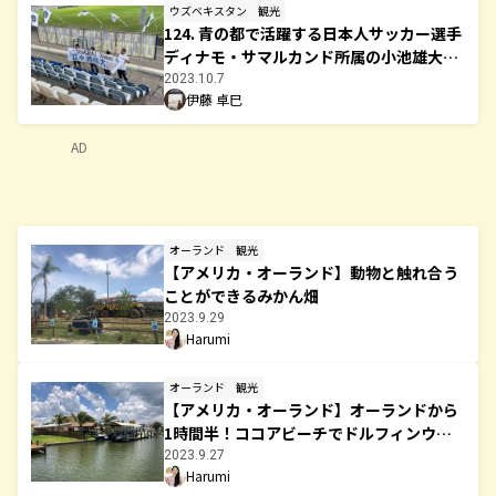
ウズベキスタン
観光
124. 青の都で活躍する日本人サッカー選手
ディナモ・サマルカンド所属の小池雄大選
手インタビュー！
2023.10.7
伊藤 卓巳
AD
オーランド
観光
【アメリカ・オーランド】動物と触れ合う
ことができるみかん畑
2023.9.29
Harumi
オーランド
観光
【アメリカ・オーランド】オーランドから
1時間半！ココアビーチでドルフィンウォ
ッチング！
2023.9.27
Harumi