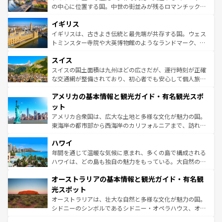
ンテンツ一覧
を参照してほしい。
から魅了する。また、フランスは美食の国としても知ら
の中心に位置する国。中世の街並みが残るロマンチック街
れ、フランス料理はユネスコ無形文化遺産にも登録されて
道から、未来を先取りするようなモダンな都市まで多様な
イギリス
いる。シャンパンの発祥地であるランス、プロヴァンスの
顔を持つこの国は、どこを歩いても飽きることがない。ベ
香り高いラベンダー畑など、多彩な楽しみ方が可能だ。さ
ルリンの文化的活気、バイエルン州のアルプスの絶景、そ
イギリスは、古きよき伝統と最先端が共存する国。ウェス
らに、パリ以外の地域にも魅力が溢れており、どの街角に
してライン川沿いのワイン畑といった風景は必見。ビール
トミンスター寺院や大英博物館のようなランドマーク、歴
も豊かな歴史と文化が息づいている。パリ以外の個性あふ
とソーセージを味わいながら地元の人と過ごす楽しい時間
史ある大学都市、美しい丘陵地帯や牧歌的な風景など、エ
れる地方に足を運ぶとそれぞれで全く異なる文化を体験で
スイス
は、お酒好きな人にはぜひ体験してほしい。 なお、新着の
リアごとに異なる魅力がある。また、優雅なアフタヌーン
きるだろう。 なお、新着のフランス情報は
コンテンツ一覧
ドイツ情報は
コンテンツ一覧
を参照してほしい。
ティー、ビール好きにはたまらない英国パブ、サッカー観
スイスの国土面積は九州ほどの広さだが、運行時刻が正確
を参照してほしい。
戦など、本場だからこそできる体験も豊富。イギリスを旅
な交通網が整備されており、初心者でも安心して個人旅行
して楽しみつくそう。 なお、新着のイギリス情報は
コンテ
を楽しめる。日本同様に時刻表どおりの旅が可能だ。中世
アメリカの基本情報と観光ガイド・有名観光スポ
ンツ一覧
を参照してほしい。
の建物がそのまま残る町や、スイスならではのユニークな
博物館もあり、アルプス観光だけでなく町歩きも満喫する
ット
ことができる。国民の所得が高いため物価も高いが、旅行
アメリカ合衆国は、広大な土地と多様な文化が魅力の国。
者向けの交通パス提供のサービスもあり、うまく活用すれ
東海岸の都市部から西海岸のカリフォルニアまで、訪れる
ば市内交通費無料で観光を楽しむこともできる。 なお、新
場所ごとに異なる風景と体験が待っている。ニューヨーク
着のスイス情報は
コンテンツ一覧
を参照してほしい。
ハワイ
のような巨大都市は、観光、ショッピング、エンターテイ
ンメントが詰まった刺激的なスポットだ。一方、アメリカ
年間を通じて温暖な気候に恵まれ、多くの島で構成される
西部には大自然が広がり、グランドキャニオンやイエロー
ハワイは、どの島も独自の魅力をもっている。大自然の神
ストーン国立公園といった絶景が堪能できる。さらに、南
秘を感じたいなら、火山が生み出した壮大な景観を誇るハ
オーストラリアの基本情報と観光ガイド・有名観
部のニューオーリンズでは、音楽と美食が融合した独特の
ワイ島は見逃せない。また、定番の観光地といえばオアフ
文化が魅力。旅行者はアメリカの各地域で異なる魅力を楽
島だが、静かな自然を求めるならマウイ島やカウアイ島が
光スポット
しみながら、その多様性と豊かな歴史を感じることができ
おすすめ。エメラルドグリーンに輝く海をはじめ、豊かな
オーストラリアは、壮大な自然と多様な文化が魅力の国。
るだろう。車でのロードトリップや列車の旅も、アメリカ
文化や歴史が息づいている。「アロハスピリット」と呼ば
シドニーのシンボルであるシドニー・オペラハウス、オー
ならではの贅沢な旅のスタイルだ。 なお、新着のアメリカ
れるおもてなしの心で訪れる人々を迎えてくれるハワイの
ストラリア東海岸北部に広がる大サンゴ礁地帯グレートバ