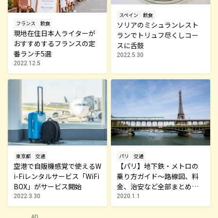
スペイン
飲食
フランス
飲食
ソリアのミシュランレスト
現地在住日本人ライターが
ランでトリュフ尽くしコー
おすすめするフランスの定
スに舌鼓
番ランチ5選
2022.5.30
2022.12.5
東京都
交通
パリ
交通
空港で自販機感覚で使えるW
【パリ】地下鉄・メトロの
i-Fiレンタルサービス「WiFi
乗り方ガイド～路線図、料
BOX」がサービス開始
金、治安など全部まとめて
解説
2022.3.30
2020.1.1
AD