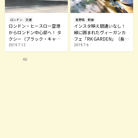
ロンドン
交通
長野県
飲食
ロンドン・ヒースロー空港
インスタ映え間違いなし！
からロンドン中心部へ！ タ
緑に囲まれたヴィーガンカ
クシー（ブラック・キャ
フェ「RK GARDEN」（長野
ブ）の利用方法
県軽井沢町）
2019.7.12
2019.7.6
AD