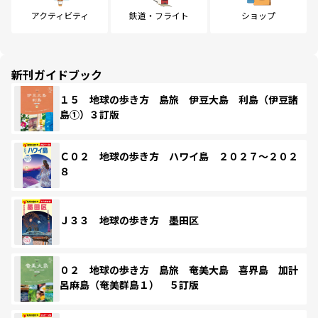
アクティビティ
鉄道・フライト
ショップ
新刊ガイドブック
１５ 地球の歩き方 島旅 伊豆大島 利島（伊豆諸
島①）３訂版
Ｃ０２ 地球の歩き方 ハワイ島 ２０２７～２０２
８
Ｊ３３ 地球の歩き方 墨田区
０２ 地球の歩き方 島旅 奄美大島 喜界島 加計
呂麻島（奄美群島１） ５訂版