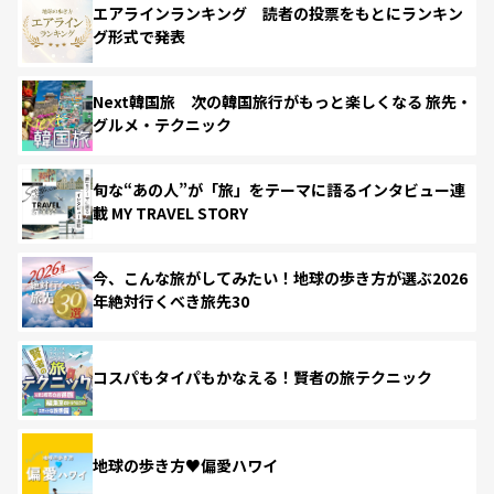
エアラインランキング 読者の投票をもとにランキン
グ形式で発表
Next韓国旅 次の韓国旅行がもっと楽しくなる 旅先・
グルメ・テクニック
旬な“あの人”が「旅」をテーマに語るインタビュー連
載 MY TRAVEL STORY
今、こんな旅がしてみたい！地球の歩き方が選ぶ2026
年絶対行くべき旅先30
コスパもタイパもかなえる！賢者の旅テクニック
地球の歩き方♥偏愛ハワイ