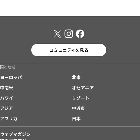
コミュニティを見る
国と地域
ヨーロッパ
北米
中南米
オセアニア
ハワイ
リゾート
アジア
中近東
アフリカ
日本
ウェブマガジン