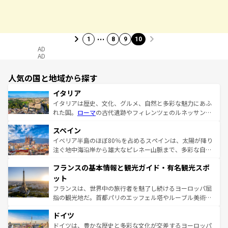
…
1
8
9
10
AD
AD
人気の国と地域から探す
イタリア
イタリアは歴史、文化、グルメ、自然と多彩な魅力にあふ
れた国。
ローマ
の古代遺跡やフィレンツェのルネッサンス
美術、ヴェネツィアの運河など、歴史あるスポットはもち
スペイン
ろん、トスカーナの美しい田園風景やアマルフィ海岸の絶
景など、自然景観も見逃せない。観光の合間には、本場の
イベリア半島のほぼ80％を占めるスペインは、太陽が降り
ピザやパスタなど、絶品のイタリア料理を堪能することも
注ぐ地中海沿岸から雄大なピレネー山脈まで、多彩な自然
できる。朝目覚めてから夜眠るまで、すべての瞬間を楽し
と文化が詰まったヨーロッパ屈指の旅行先だ。多様な地域
フランスの基本情報と観光ガイド・有名観光スポ
ませてくれるイタリアで、忘れられない旅をしてみよう！
文化が根付くこの国では、情熱的なフラメンコ、熱気あふ
なお、新着のイタリア情報は
コンテンツ一覧
を参照してほ
れる闘牛、そして美味しいタパスが生活の一部となってい
ット
しい。
る。首都マドリードの洗練された雰囲気や、バルセロナの
フランスは、世界中の旅行者を魅了し続けるヨーロッパ屈
アートに溢れた街角から、地方では古代ローマ遺跡や中世
指の観光地だ。首都パリのエッフェル塔やルーブル美術館
の城塞都市、穏やかなビーチリゾートまで多彩な表情を見
といった象徴的なスポットから、田舎町の古風な美しさま
せる。地方によって風土や気候が異なるスペインはその個
ドイツ
で、幅広い魅力が詰まっている。華麗な宮殿、歴史的な大
性で訪れる人を魅了する。 なお、新着のスペイン情報は
コ
聖堂、美しいビーチ、そして豊かな自然が、訪れる者を心
ドイツは、豊かな歴史と多彩な文化が交差するヨーロッパ