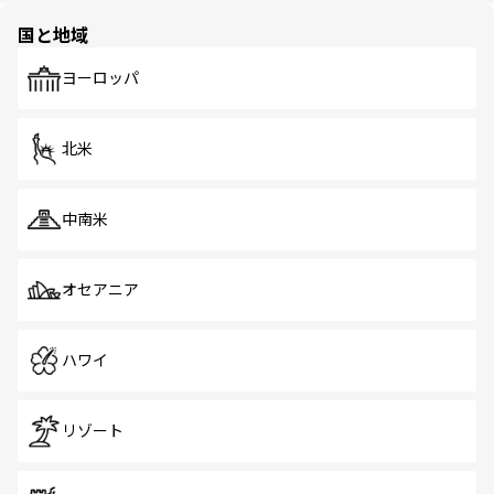
の多様性あふれるカラフルな町は、どこを歩いても新しい
国と地域
発見がある。さらに、治安のよさや充実した公共交通機関
も、旅行者にとっては魅力的なポイント。グルメも豊富
で、ホーカーズは地元の風情を楽しめる外せないスポット
ヨーロッパ
だ。訪れる人を飽きさせないシンガポールで、多様な魅力
を体感しよう。 なお、新着のシンガポール情報は
コンテン
ツ一覧
を参照してほしい。
北米
中南米
オセアニア
ハワイ
リゾート