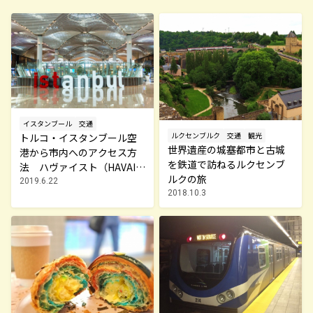
イスタンブール
交通
ルクセンブルク
交通
観光
トルコ・イスタンブール空
世界遺産の城塞都市と古城
港から市内へのアクセス方
を鉄道で訪ねるルクセンブ
法 ハヴァイスト（HAVAIS
ルクの旅
T）の乗り方・運賃の払い方
2019.6.22
2018.10.3