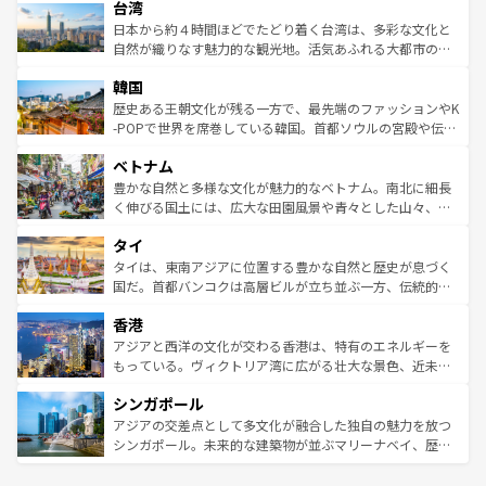
情報は
コンテンツ一覧
を参照してほしい。
人々、おいしいローカルフードやハワイアンミュージッ
台湾
リアリーフや大陸中央部にそびえるウルル（エアーズロッ
ク、伝統的なフラダンスなど、すべてがハワイの魅力を彩
ク）、タスマニアの美しい原生林やケアンズの熱帯雨林な
日本から約４時間ほどでたどり着く台湾は、多彩な文化と
っている。訪れるたびに新しい発見と感動が待っているハ
ど、見どころがたくさん。また、カフェやワイン、オージ
自然が織りなす魅力的な観光地。活気あふれる大都市の台
ワイを、存分に味わってほしい。 なお、新着のハワイ情報
ービーフなどの食文化も豊かで、美味しいものであふれて
北やノスタルジックな町並みが人気な九份（ジォウフェ
は
コンテンツ一覧
を参照してほしい。
韓国
いる。アクティビティも充実しており、サーフィンやダイ
ン）、静ひつな山岳地帯である台湾東部など、都市の喧騒
ビング、ハイキングなど、アウトドア好きにはたまらな
と山間の静けさが共存しており、訪れる人に新しい発見と
歴史ある王朝文化が残る一方で、最先端のファッションやK
い。オーストラリアの多彩な魅力を存分に味わいつくそ
驚きをもたらしてくれる。また、奥深い台湾の食文化も魅
-POPで世界を席巻している韓国。首都ソウルの宮殿や伝統
う。 なお、新着のオーストラリア情報は
コンテンツ一覧
を
力で、夜市などの屋台グルメから高級料理、ヘルシーで美
家屋が並ぶエリアでは韓国の歴史と文化に浸ることがで
参照してほしい。
ベトナム
容にもいいと評判のスイーツなど、バラエティ豊かな料理
き、地方に足を延ばせば四季折々の自然美を楽しむことが
が味わえる。 なお、新着の台湾情報は
コンテンツ一覧
を参
できる。そして、キムチや焼肉、絶品のストリートフード
豊かな自然と多様な文化が魅力的なベトナム。南北に細長
照してほしい。
まで、さまざまな韓国料理が待っている。夜には、韓国な
く伸びる国土には、広大な田園風景や青々とした山々、世
らではのナイトライフも堪能できる。あたたかいホスピタ
界遺産に登録された壮大な自然景観が点在し、都市部では
タイ
リティに包まれながら、韓国の多彩な魅力を心ゆくまで味
急速な発展と共に伝統が息づく。ハノイの古い町並みやホ
わってみてほしい。 なお、新着の韓国情報は
コンテンツ一
ーチミン市のフランス統治時代の建物も、独特の雰囲気を
タイは、東南アジアに位置する豊かな自然と歴史が息づく
覧
を参照してほしい。
醸し出している。また、バラエティの豊かさとおいしさで
国だ。首都バンコクは高層ビルが立ち並ぶ一方、伝統的な
世界中の食通を魅了してやまないベトナム料理も魅力のひ
寺院や市場がいたるところに点在し、古きよき文化と現代
香港
とつ。フォーやバインミー、ベトナムコーヒーなどは、ぜ
の活気が交差している。北部ではチェンマイなどの山岳地
ひ現地で味わいたい。どの地域を訪れてもあたたかい人々
帯で自然と触れ合い、南部ではプーケットやクラビの美し
アジアと西洋の文化が交わる香港は、特有のエネルギーを
が旅行者を迎えてくれるので、きっと忘れられない旅にな
いビーチでリゾート気分を楽しむことができる。タイ料理
もっている。ヴィクトリア湾に広がる壮大な景色、近未来
るはずだ。 なお、新着のベトナム情報は
コンテンツ一覧
を
は世界的に有名で、屋台から高級レストランまで味覚を刺
的なアートスポット、そして歴史と現代が融合した町並
参照してほしい。
シンガポール
激する。気候は一年中温暖で、どの季節にも異なる楽しみ
み、どこを訪れても感動するはず。観光スポットが密集し
が待っている。親しみやすいタイの人々、仏教を中心とし
ており、効率よく見どころを回れるのも魅力。息をのむよ
アジアの交差点として多文化が融合した独自の魅力を放つ
た文化、そして多様な観光資源が、訪れる旅人を魅了し続
うな絶景から文化的な体験まで、香港を存分に楽しみ尽く
シンガポール。未来的な建築物が並ぶマリーナベイ、歴史
ける。 なお、新着のタイ情報は
コンテンツ一覧
を参照して
そう。 なお、新着の香港情報は
コンテンツ一覧
を参照して
と伝統を感じられるエスニックタウン、多数の緑豊かな公
ほしい。
ほしい。
園や自然保護区など、自然が調和した近代的な景観と文化