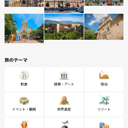
旅のテーマ
飲食
建築・アート
宿泊
イベント・観戦
世界遺産
リゾート