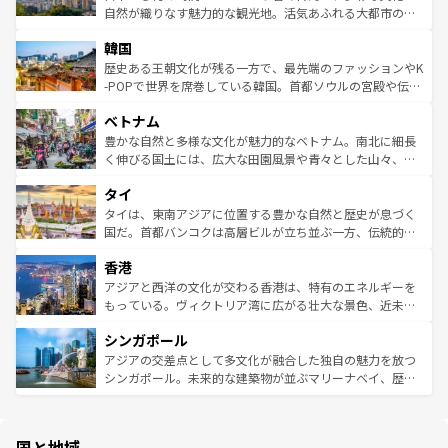
ク、伝統的なフラダンスなど、すべてがハワイの魅力を彩
ど、見どころがたくさん。また、カフェやワイン、オージ
自然が織りなす魅力的な観光地。活気あふれる大都市の台
っている。訪れるたびに新しい発見と感動が待っているハ
ービーフなどの食文化も豊かで、美味しいものであふれて
北やノスタルジックな町並みが人気な九份（ジォウフェ
ワイを、存分に味わってほしい。 なお、新着のハワイ情報
韓国
いる。アクティビティも充実しており、サーフィンやダイ
ン）、静ひつな山岳地帯である台湾東部など、都市の喧騒
は
コンテンツ一覧
を参照してほしい。
ビング、ハイキングなど、アウトドア好きにはたまらな
と山間の静けさが共存しており、訪れる人に新しい発見と
歴史ある王朝文化が残る一方で、最先端のファッションやK
い。オーストラリアの多彩な魅力を存分に味わいつくそ
驚きをもたらしてくれる。また、奥深い台湾の食文化も魅
-POPで世界を席巻している韓国。首都ソウルの宮殿や伝統
う。 なお、新着のオーストラリア情報は
コンテンツ一覧
を
力で、夜市などの屋台グルメから高級料理、ヘルシーで美
家屋が並ぶエリアでは韓国の歴史と文化に浸ることがで
参照してほしい。
ベトナム
容にもいいと評判のスイーツなど、バラエティ豊かな料理
き、地方に足を延ばせば四季折々の自然美を楽しむことが
が味わえる。 なお、新着の台湾情報は
コンテンツ一覧
を参
できる。そして、キムチや焼肉、絶品のストリートフード
豊かな自然と多様な文化が魅力的なベトナム。南北に細長
照してほしい。
まで、さまざまな韓国料理が待っている。夜には、韓国な
く伸びる国土には、広大な田園風景や青々とした山々、世
らではのナイトライフも堪能できる。あたたかいホスピタ
界遺産に登録された壮大な自然景観が点在し、都市部では
タイ
リティに包まれながら、韓国の多彩な魅力を心ゆくまで味
急速な発展と共に伝統が息づく。ハノイの古い町並みやホ
わってみてほしい。 なお、新着の韓国情報は
コンテンツ一
ーチミン市のフランス統治時代の建物も、独特の雰囲気を
タイは、東南アジアに位置する豊かな自然と歴史が息づく
覧
を参照してほしい。
醸し出している。また、バラエティの豊かさとおいしさで
国だ。首都バンコクは高層ビルが立ち並ぶ一方、伝統的な
世界中の食通を魅了してやまないベトナム料理も魅力のひ
寺院や市場がいたるところに点在し、古きよき文化と現代
香港
とつ。フォーやバインミー、ベトナムコーヒーなどは、ぜ
の活気が交差している。北部ではチェンマイなどの山岳地
ひ現地で味わいたい。どの地域を訪れてもあたたかい人々
帯で自然と触れ合い、南部ではプーケットやクラビの美し
アジアと西洋の文化が交わる香港は、特有のエネルギーを
が旅行者を迎えてくれるので、きっと忘れられない旅にな
いビーチでリゾート気分を楽しむことができる。タイ料理
もっている。ヴィクトリア湾に広がる壮大な景色、近未来
るはずだ。 なお、新着のベトナム情報は
コンテンツ一覧
を
は世界的に有名で、屋台から高級レストランまで味覚を刺
的なアートスポット、そして歴史と現代が融合した町並
参照してほしい。
シンガポール
激する。気候は一年中温暖で、どの季節にも異なる楽しみ
み、どこを訪れても感動するはず。観光スポットが密集し
が待っている。親しみやすいタイの人々、仏教を中心とし
ており、効率よく見どころを回れるのも魅力。息をのむよ
アジアの交差点として多文化が融合した独自の魅力を放つ
た文化、そして多様な観光資源が、訪れる旅人を魅了し続
うな絶景から文化的な体験まで、香港を存分に楽しみ尽く
シンガポール。未来的な建築物が並ぶマリーナベイ、歴史
ける。 なお、新着のタイ情報は
コンテンツ一覧
を参照して
そう。 なお、新着の香港情報は
コンテンツ一覧
を参照して
と伝統を感じられるエスニックタウン、多数の緑豊かな公
ほしい。
ほしい。
園や自然保護区など、自然が調和した近代的な景観と文化
の多様性あふれるカラフルな町は、どこを歩いても新しい
国と地域