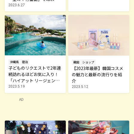
感動の食体験！
2023.6.27
沖縄県
宿泊
韓国
ショップ
子どものリクエストで2年連
【2023年最新】韓国コスメ
続訪れるほどお気に入り！
の魅力と最新の流行りを紹
「ハイアット リージェンシ
介
ー 瀬良垣アイランド 沖縄」
2023.5.19
2023.5.12
AD