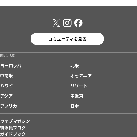
コミュニティを見る
国と地域
ヨーロッパ
北米
中南米
オセアニア
ハワイ
リゾート
アジア
中近東
アフリカ
日本
ウェブマガジン
特派員ブログ
ガイドブック