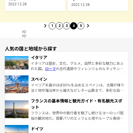
2022.12.28
2022.12.28
1
2
3
4
5
AD
AD
人気の国と地域から探す
イタリア
イタリアは歴史、文化、グルメ、自然と多彩な魅力にあふ
れた国。
ローマ
の古代遺跡やフィレンツェのルネッサンス
美術、ヴェネツィアの運河など、歴史あるスポットはもち
スペイン
ろん、トスカーナの美しい田園風景やアマルフィ海岸の絶
景など、自然景観も見逃せない。観光の合間には、本場の
イベリア半島のほぼ80％を占めるスペインは、太陽が降り
ピザやパスタなど、絶品のイタリア料理を堪能することも
注ぐ地中海沿岸から雄大なピレネー山脈まで、多彩な自然
できる。朝目覚めてから夜眠るまで、すべての瞬間を楽し
と文化が詰まったヨーロッパ屈指の旅行先だ。多様な地域
フランスの基本情報と観光ガイド・有名観光スポ
ませてくれるイタリアで、忘れられない旅をしてみよう！
文化が根付くこの国では、情熱的なフラメンコ、熱気あふ
なお、新着のイタリア情報は
コンテンツ一覧
を参照してほ
れる闘牛、そして美味しいタパスが生活の一部となってい
ット
しい。
る。首都マドリードの洗練された雰囲気や、バルセロナの
フランスは、世界中の旅行者を魅了し続けるヨーロッパ屈
アートに溢れた街角から、地方では古代ローマ遺跡や中世
指の観光地だ。首都パリのエッフェル塔やルーブル美術館
の城塞都市、穏やかなビーチリゾートまで多彩な表情を見
といった象徴的なスポットから、田舎町の古風な美しさま
せる。地方によって風土や気候が異なるスペインはその個
ドイツ
で、幅広い魅力が詰まっている。華麗な宮殿、歴史的な大
性で訪れる人を魅了する。 なお、新着のスペイン情報は
コ