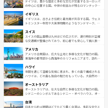
聖堂、美しいビーチ、そして豊かな自然が、訪れる者を心
ドイツは、豊かな歴史と多彩な文化が交差するヨーロッパ
ンテンツ一覧
を参照してほしい。
から魅了する。また、フランスは美食の国としても知ら
の中心に位置する国。中世の街並みが残るロマンチック街
れ、フランス料理はユネスコ無形文化遺産にも登録されて
道から、未来を先取りするようなモダンな都市まで多様な
イギリス
いる。シャンパンの発祥地であるランス、プロヴァンスの
顔を持つこの国は、どこを歩いても飽きることがない。ベ
香り高いラベンダー畑など、多彩な楽しみ方が可能だ。さ
ルリンの文化的活気、バイエルン州のアルプスの絶景、そ
イギリスは、古きよき伝統と最先端が共存する国。ウェス
らに、パリ以外の地域にも魅力が溢れており、どの街角に
してライン川沿いのワイン畑といった風景は必見。ビール
トミンスター寺院や大英博物館のようなランドマーク、歴
も豊かな歴史と文化が息づいている。パリ以外の個性あふ
とソーセージを味わいながら地元の人と過ごす楽しい時間
史ある大学都市、美しい丘陵地帯や牧歌的な風景など、エ
れる地方に足を運ぶとそれぞれで全く異なる文化を体験で
スイス
は、お酒好きな人にはぜひ体験してほしい。 なお、新着の
リアごとに異なる魅力がある。また、優雅なアフタヌーン
きるだろう。 なお、新着のフランス情報は
コンテンツ一覧
ドイツ情報は
コンテンツ一覧
を参照してほしい。
ティー、ビール好きにはたまらない英国パブ、サッカー観
スイスの国土面積は九州ほどの広さだが、運行時刻が正確
を参照してほしい。
戦など、本場だからこそできる体験も豊富。イギリスを旅
な交通網が整備されており、初心者でも安心して個人旅行
して楽しみつくそう。 なお、新着のイギリス情報は
コンテ
を楽しめる。日本同様に時刻表どおりの旅が可能だ。中世
アメリカ
ンツ一覧
を参照してほしい。
の建物がそのまま残る町や、スイスならではのユニークな
博物館もあり、アルプス観光だけでなく町歩きも満喫する
アメリカ合衆国は、広大な土地と多様な文化が魅力の国。
ことができる。国民の所得が高いため物価も高いが、旅行
東海岸の都市部から西海岸のカリフォルニアまで、訪れる
者向けの交通パス提供のサービスもあり、うまく活用すれ
場所ごとに異なる風景と体験が待っている。ニューヨーク
ハワイ
ば市内交通費無料で観光を楽しむこともできる。 なお、新
のような巨大都市は、観光、ショッピング、エンターテイ
着のスイス情報は
コンテンツ一覧
を参照してほしい。
ンメントが詰まった刺激的なスポットだ。一方、アメリカ
年間を通じて温暖な気候に恵まれ、多くの島で構成される
西部には大自然が広がり、グランドキャニオンやイエロー
ハワイは、どの島も独自の魅力をもっている。大自然の神
ストーン国立公園といった絶景が堪能できる。さらに、南
秘を感じたいなら、火山が生み出した壮大な景観を誇るハ
オーストラリア
部のニューオーリンズでは、音楽と美食が融合した独特の
ワイ島は見逃せない。また、定番の観光地といえばオアフ
文化が魅力。旅行者はアメリカの各地域で異なる魅力を楽
島だが、静かな自然を求めるならマウイ島やカウアイ島が
オーストラリアは、壮大な自然と多様な文化が魅力の国。
しみながら、その多様性と豊かな歴史を感じることができ
おすすめ。エメラルドグリーンに輝く海をはじめ、豊かな
シドニーのシンボルであるシドニー・オペラハウス、オー
るだろう。車でのロードトリップや列車の旅も、アメリカ
文化や歴史が息づいている。「アロハスピリット」と呼ば
ストラリア東海岸北部に広がる大サンゴ礁地帯グレートバ
ならではの贅沢な旅のスタイルだ。 なお、新着のアメリカ
台湾
れるおもてなしの心で訪れる人々を迎えてくれるハワイの
リアリーフや大陸中央部にそびえるウルル（エアーズロッ
情報は
コンテンツ一覧
を参照してほしい。
人々、おいしいローカルフードやハワイアンミュージッ
ク）、タスマニアの美しい原生林やケアンズの熱帯雨林な
日本から約４時間ほどでたどり着く台湾は、多彩な文化と