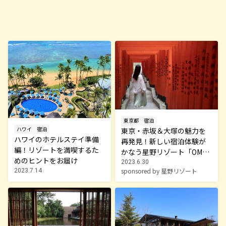
東京都
宿泊
ハワイ
宿泊
東京・赤坂＆大塚の魅力を
ハワイのホテルステイ準備
再発見！新しい宿泊体験が
編！リゾートを満喫するた
かなう星野リゾート「OMO
めのヒントをお届け
（おも）」
2023.6.30
sponsored by 星野リゾート
2023.7.14