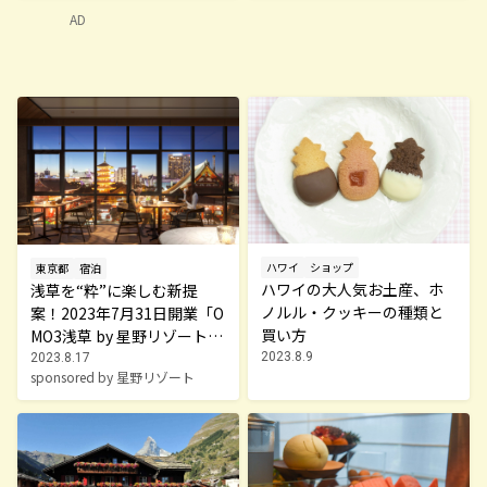
AD
ハワイ
ショップ
東京都
宿泊
ハワイの大人気お土産、ホ
浅草を“粋”に楽しむ新提
ノルル・クッキーの種類と
案！2023年7月31日開業「O
買い方
MO3浅草 by 星野リゾート」
で浅草上手に
2023.8.9
2023.8.17
sponsored by 星野リゾート