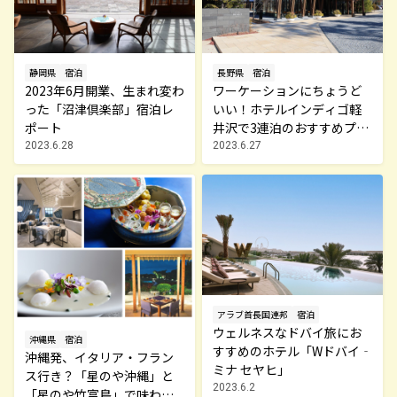
静岡県
宿泊
長野県
宿泊
2023年6月開業、生まれ変わ
ワーケーションにちょうど
った「沼津倶楽部」宿泊レ
いい！ホテルインディゴ軽
ポート
井沢で3連泊のおすすめプラ
ン誕生！
2023.6.28
2023.6.27
アラブ首長国連邦
宿泊
ウェルネスなドバイ旅にお
沖縄県
宿泊
すすめのホテル「Wドバイ‐
沖縄発、イタリア・フラン
ミナ セヤヒ」
ス行き？「星のや沖縄」と
2023.6.2
「星のや竹富島」で味わう