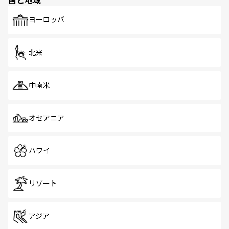
発見がある。さらに、治安のよさや充実した公共交通機関
も、旅行者にとっては魅力的なポイント。グルメも豊富
で、ホーカーズは地元の風情を楽しめる外せないスポット
ヨーロッパ
だ。訪れる人を飽きさせないシンガポールで、多様な魅力
を体感しよう。 なお、新着のシンガポール情報は
コンテン
ツ一覧
を参照してほしい。
北米
中南米
オセアニア
ハワイ
リゾート
アジア