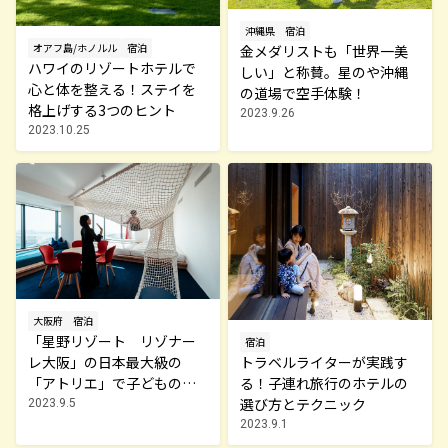
沖縄県
宿泊
オアフ島/ホノルル
宿泊
金メダリストも「世界一美
ハワイのリゾートホテルで
しい」と称賛。星のや沖縄
心と体を整える！ステイを
の道場で空手体験！
格上げする3つのヒント
2023.9.26
2023.10.25
大阪府
宿泊
「星野リゾート リゾナー
宿泊
レ大阪」の日本最大級の
トラベルライターが実践す
「アトリエ」で子どもの創
る！子連れ旅行のホテルの
造力を育む家族旅
選び方とテクニック
2023.9.5
2023.9.1