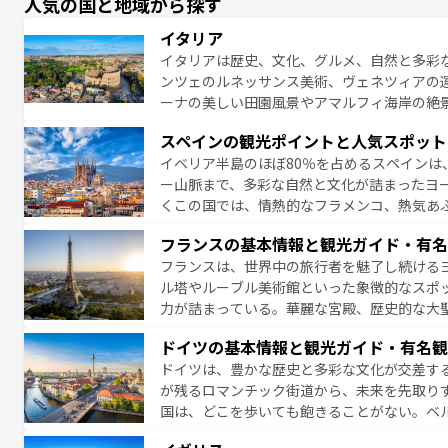
人気の国と地域から探す
イタリア
イタリアは歴史、文化、グルメ、自然と多彩
ンツェのルネッサンス美術、ヴェネツィアの
ーナの美しい田園風景やアマルフィ海岸の絶
は、本場のピザやパスタなど、絶品のイタリ
スペインの観光ポイントと人気スポット
夜眠るまで、すべての瞬間を楽しませてくれ
イベリア半島のほぼ80％を占めるスペインは
なお、新着のイタリア情報は
コンテンツ一覧
ー山脈まで、多彩な自然と文化が詰まったヨ
くこの国では、情熱的なフラメンコ、熱気あ
となっている。首都マドリードの洗練された
フランスの基本情報と観光ガイド・有名
ら、地方では古代ローマ遺跡や中世の城塞都
フランスは、世界中の旅行者を魅了し続ける
せる。地方によって風土や気候が異なるスペイン
ル塔やルーブル美術館といった象徴的なスポ
新着のスペイン情報は
コンテンツ一覧
を参照
力が詰まっている。華麗な宮殿、歴史的な大
る者を心から魅了する。また、フランスは美
ドイツの基本情報と観光ガイド・有名観
無形文化遺産にも登録されている。シャンパ
ドイツは、豊かな歴史と多彩な文化が交差す
いラベンダー畑など、多彩な楽しみ方が可能
が残るロマンチック街道から、未来を先取り
り、どの街角にも豊かな歴史と文化が息づい
国は、どこを歩いても飽きることがない。ベ
絶景、そしてライン川沿いのワイン畑といっ
一覧
を参照してほしい。