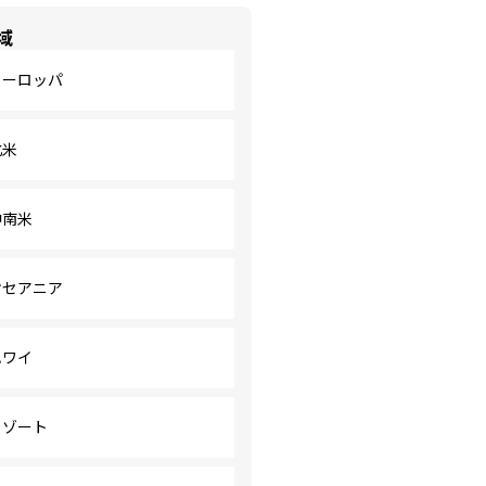
域
ヨーロッパ
北米
中南米
オセアニア
ハワイ
リゾート