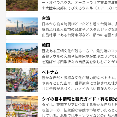
ー・オペラハウス、オーストラリア東海岸北
がハワイの魅力を彩っている。訪れるたびに
や大陸中央部にそびえるウルル（エアーズロ
味わってほしい。 なお、新着のハワイ情報は
熱帯雨林など、見どころがたくさん。また、
台湾
豊かで、美味しいものであふれている。アク
日本から約４時間ほどでたどり着く台湾は、
ング、ハイキングなど、アウトドア好きには
気あふれる大都市の台北やノスタルジックな
に味わいつくそう。 なお、新着のオー
山岳地帯である台湾東部など、都市の喧騒と
発見と驚きをもたらしてくれる。また、奥深
韓国
から高級料理、ヘルシーで美容にもいいと評
歴史ある王朝文化が残る一方で、最先端のファ
える。 なお、新着の台湾情報は
コンテンツ一
首都ソウルの宮殿や伝統家屋が並ぶエリアで
を延ばせば四季折々の自然美を楽しむことが
トフードまで、さまざまな韓国料理が待って
ベトナム
能できる。あたたかいホスピタリティに包ま
豊かな自然と多様な文化が魅力的なベトナム
てみてほしい。 なお、新着の韓国情報は
コン
や青々とした山々、世界遺産に登録された壮
共に伝統が息づく。ハノイの古い町並みやホ
雰囲気を醸し出している。また、バラエティ
タイの基本情報と観光ガイド・有名観光
まないベトナム料理も魅力のひとつ。フォー
タイは、東南アジアに位置する豊かな自然と
地で味わいたい。どの地域を訪れてもあたた
ち並ぶ一方、伝統的な寺院や市場がいたると
れられない旅になるはずだ。 な
している。北部ではチェンマイなどの山岳地
い。