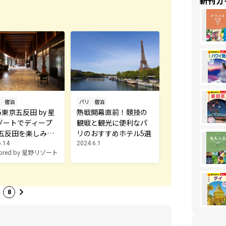
新刊ガ
宿泊
パリ
宿泊
5東京五反田 by 星
熱戦開幕直前！競技の
ゾートでディープ
観戦と観光に便利なパ
 五反田を楽しみつ
リのおすすめホテル5選
6.14
2024.6.1
sored by 星野リゾート
…
8