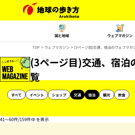
国と地域
ウェブマガジン
TOP
ウェブマガジン
(3ページ目)交通、宿泊のウェブマガ
(3ページ目)交通、宿
覧
すべて
イベント
ショップ
交通
宿泊
観光
飲食
41〜60件/159件中 を表示