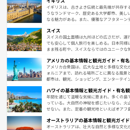
イギリス
ら地元の人と過ごす楽しい時間は、お酒好きな人にはぜ
イギリスは、古きよき伝統と最先端が共存す
イツ情報は
コンテンツ一覧
を参照してほしい
うなランドマーク、歴史ある大学都市、美し
なる魅力がある。また、優雅なアフタヌーン
ッカー観戦など、本場だからこそできる体験も
スイス
お、新着のイギリス情報は
コンテンツ一覧
を
スイスの国土面積は九州ほどの広さだが、運
でも安心して個人旅行を楽しめる。日本同様
まま残る町や、スイスならではのユニークな
満喫することができる。国民の所得が高いた
アメリカの基本情報と観光ガイド・有名
ービスもあり、うまく活用すれば市内交通費無料で
アメリカ合衆国は、広大な土地と多様な文化
のスイス情報は
コンテンツ一覧
を参照してほ
ォルニアまで、訪れる場所ごとに異なる風景
都市は、観光、ショッピング、エンターテイ
アメリカ西部には大自然が広がり、グランド
ハワイの基本情報と観光ガイド・有名観
絶景が堪能できる。さらに、南部のニューオ
年間を通じて温暖な気候に恵まれ、多くの島
が魅力。旅行者はアメリカの各地域で異なる
っている。大自然の神秘を感じたいなら、火
感じることができるだろう。車でのロードト
せない。また、定番の観光地といえばオアフ
旅のスタイルだ。 なお、新着のアメリカ情
アイ島がおすすめ。エメラルドグリーンに輝
オーストラリアの基本情報と観光ガイド
る。「アロハスピリット」と呼ばれるおもて
オーストラリアは、壮大な自然と多様な文化
人々、おいしいローカルフードやハワイアン