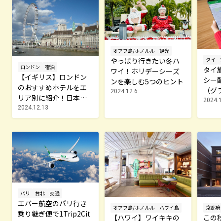
オアフ島/ホノルル
観光
やっぱり行きたい冬ハ
タイ
ロンドン
宿泊
タイ
ワイ！ホリデーシーズ
【イギリス】ロンドン
シー
ンを楽しむ5つのヒント
のおすすめホテルをエ
（グ
2024.12.6
リア別に紹介！日本人
利用
2024.
が泊まるならココ！
2024.12.13
パリ
台北
交通
エバー航空のパリ行き
オアフ島/ホノルル
ハワイ島
京都府
乗り継ぎ便で1Trip2Cit
【ハワイ】ワイキキの
この