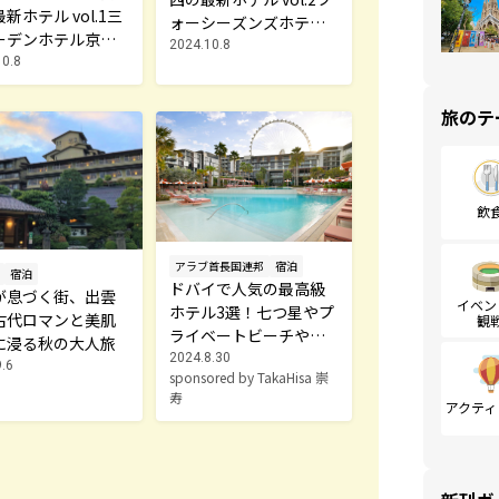
新ホテル vol.1三
ォーシーズンズホテル
ーデンホテル京都
大阪
2024.10.8
プレミア
10.8
旅のテ
飲
アラブ首長国連邦
宿泊
宿泊
ドバイで人気の最高級
が息づく街、出雲
イベン
ホテル3選！七つ星やプ
古代ロマンと美肌
観
ライベートビーチやプ
に浸る秋の大人旅
ール併設
2024.8.30
.6
sponsored by TakaHisa 崇
寿
アクティ