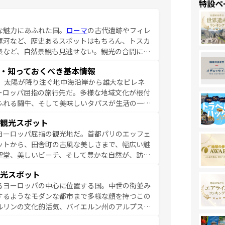
特設ペ
な魅力にあふれた国。
ローマ
の古代遺跡やフィレ
運河など、歴史あるスポットはもちろん、トスカ
景など、自然景観も見逃せない。観光の合間に
ア料理を堪能することもできる。朝目覚めてから
・知っておくべき基本情報
るイタリアで、忘れられない旅をしてみよう！
、太陽が降り注ぐ地中海沿岸から雄大なピレネ
を参照してほしい。
ーロッパ屈指の旅行先だ。多様な地域文化が根付
ふれる闘牛、そして美味しいタパスが生活の一部
雰囲気や、バルセロナのアートに溢れた街角か
観光スポット
市、穏やかなビーチリゾートまで多彩な表情を見
ヨーロッパ屈指の観光地だ。首都パリのエッフェ
はその個性で訪れる人を魅了する。 なお、
ットから、田舎町の古風な美しさまで、幅広い魅
してほしい。
聖堂、美しいビーチ、そして豊かな自然が、訪れ
食の国としても知られ、フランス料理はユネスコ
光スポット
ンの発祥地であるランス、プロヴァンスの香り高
るヨーロッパの中心に位置する国。中世の街並み
だ。さらに、パリ以外の地域にも魅力が溢れてお
するようなモダンな都市まで多様な顔を持つこの
ている。パリ以外の個性あふれる地方に足を運ぶ
ルリンの文化的活気、バイエルン州のアルプスの
とそれぞれで全く異なる文化を体験できるだろう。 なお、新着のフランス情報は
コンテンツ
た風景は必見。ビールとソーセージを味わいなが