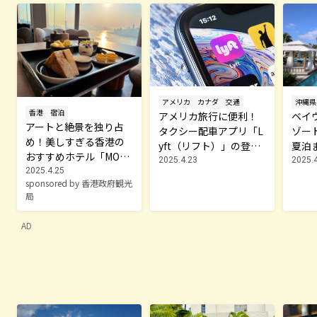
アメリカ
カナダ
交通
沖縄県
香港
宿泊
アメリカ旅行に便利！
ベイ
アートと絶景を独り占
タクシー配車アプリ「L
ゾー
め！美しすぎる香港の
yft（リフト）」の登
夏泊
おすすめホテル「MON
録・利用方法
ター
2025.4.23
2025.
DRIAN」
2025.4.25
垣リ
sponsored by 香港政府観光
局
AD