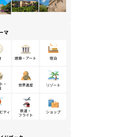
ーマ
食
建築・アート
宿泊
ト・
世界遺産
リゾート
戦
鉄道・
ビティ
ショップ
フライト