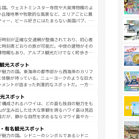
ひ体験してほしい。 なお、新着のド
る国。ウェストミンスター寺院や大英博物館のよ
。
い丘陵地帯や牧歌的な風景など、エリアごとに異
ティー、ビール好きにはたまらない英国パブ、サ
豊富。イギリスを旅して楽しみつくそう。 な
参照してほしい。
行時刻が正確な交通網が整備されており、初心者
に時刻表どおりの旅が可能だ。中世の建物がその
博物館もあり、アルプス観光だけでなく町歩きも
め物価も高いが、旅行者向けの交通パス提供のサ
観光スポット
観光を楽しむこともできる。 なお、新着
が魅力の国。東海岸の都市部から西海岸のカリフ
しい。
と体験が待っている。ニューヨークのような巨大
ンメントが詰まった刺激的なスポットだ。一方、
キャニオンやイエローストーン国立公園といった
光スポット
ーリンズでは、音楽と美食が融合した独特の文化
で構成されるハワイは、どの島も独自の魅力をも
魅力を楽しみながら、その多様性と豊かな歴史を
山が生み出した壮大な景観を誇るハワイ島は見逃
リップや列車の旅も、アメリカならではの贅沢な
島だが、静かな自然を求めるならマウイ島やカウ
報は
コンテンツ一覧
を参照してほしい。
く海をはじめ、豊かな文化や歴史が息づいてい
・有名観光スポット
なしの心で訪れる人々を迎えてくれるハワイの
が魅力の国。シドニーのシンボルであるシドニ
ミュージック、伝統的なフラダンスなど、すべて