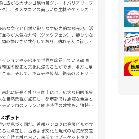
部に広がる大サンゴ礁地帯グレートバリアリーフ
新しい発見と感動が待っているハワイを、存分に
ック）、タスマニアの美しい原生林やケアンズの
コンテンツ一覧
を参照してほしい。
カフェやワイン、オージービーフなどの食文化も
ティビティも充実しており、サーフィンやダイビ
多彩な文化と自然が織りなす魅力的な観光地。活
たまらない。オーストラリアの多彩な魅力を存分
町並みが人気な九份（ジォウフェン）、静ひつな
ストラリア情報は
コンテンツ一覧
を参照してほしい。
山間の静けさが共存しており、訪れる人に新しい
い台湾の食文化も魅力で、夜市などの屋台グルメ
判のスイーツなど、バラエティ豊かな料理が味わ
ッションやK-POPで世界を席巻している韓国。
覧
を参照してほしい。
は韓国の歴史と文化に浸ることができ、地方に足
できる。そして、キムチや焼肉、絶品のストリー
いる。夜には、韓国ならではのナイトライフも堪
れながら、韓国の多彩な魅力を心ゆくまで味わっ
。南北に細長く伸びる国土には、広大な田園風景
テンツ一覧
を参照してほしい。
大な自然景観が点在し、都市部では急速な発展と
ーチミン市のフランス統治時代の建物も、独特の
の豊かさとおいしさで世界中の食通を魅了してや
スポット
やバインミー、ベトナムコーヒーなどは、ぜひ現
歴史が息づく国だ。首都バンコクは高層ビルが立
かい人々が旅行者を迎えてくれるので、きっと忘
ころに点在し、古きよき文化と現代の活気が交差
お、新着のベトナム情報は
コンテンツ一覧
を参照してほし
帯で自然と触れ合い、南部ではプーケットやクラ