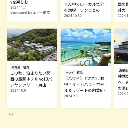
yを楽しむ
まん中でローカル気分
西の最
2024.11.7
を満喫！ワンコとの出
井ガ
sponsored by エバー航空
合いも楽しみなホテル
三条
2024.10.30
2024.
「サーフジャック ハワ
イ」
京都府
宿泊
島根県
この秋、泊まりたい関
ハワイ
宿泊
神話
【ハワイ】どれだけお
西の最新ホテル vol.3バ
へ。
得？ザ・カハラ・ホテ
ンヤンツリー・東山 京
の湯
ル＆リゾートの創業60
都
2024.10.8
2024.9
周年記念パッケージで
2024.9.9
贅沢体験
AD