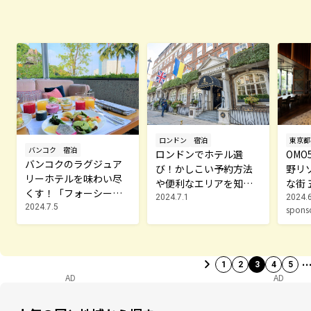
ロンドン
宿泊
東京都
バンコク
宿泊
ロンドンでホテル選
OMO
バンコクのラグジュア
び！かしこい予約方法
野リ
リーホテルを味わい尽
や便利なエリアを知ろ
な街
くす！「フォーシーズ
う
くす
2024.7.1
2024.
ンズ」で最高の女子旅
2024.7.5
spon
を
1
2
3
4
5
AD
AD