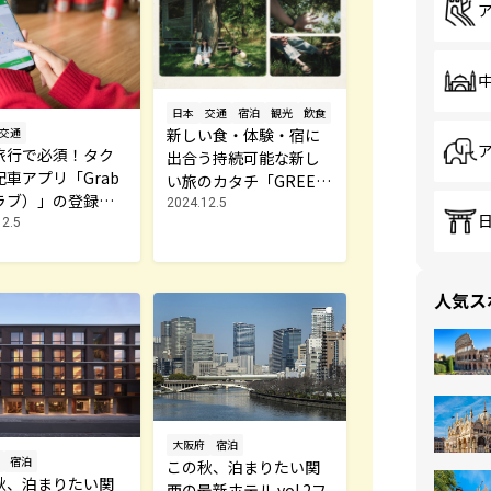
日本
交通
宿泊
観光
飲食
新しい食・体験・宿に
交通
旅行で必須！タク
出合う持続可能な新し
配車アプリ「Grab
い旅のカタチ「GREEN
ラブ）」の登録・
JOURNEY」とは？
2024.12.5
方法
12.5
人気ス
大阪府
宿泊
宿泊
この秋、泊まりたい関
秋、泊まりたい関
西の最新ホテル vol.2フ