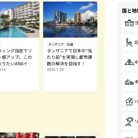
国と地
タンザニア
交通
ウィング指定でリ
タンザニアで日本の“当
ト感アップ。この
たり前”を実現し都市課
まりたいANAイン
題の解決を目指す！
コンチネンタル石
4.16
2025.1.20
ゾート