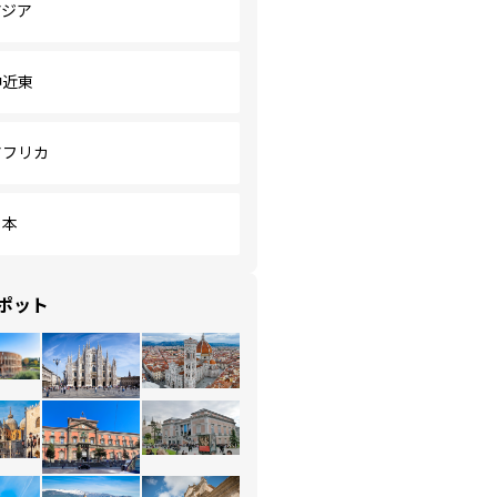
アジア
中近東
アフリカ
日本
ポット